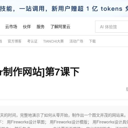
云市场
伙伴
服务
了解阿里云
践
官方博客
考认证
TIANCHI大赛
活动广场
下载
AI 特惠
数据与 API
成为产品伙伴
企业增值服务
最佳实践
价格计算器
AI 场景体
基础软件
产品伙伴合
阿里云认证
市场活动
配置报价
大模型
自助选配和估算价格
新方式
睿译宝，AI翻译排版一步到位
智启 AI 普惠权益
产品生态集成认证中心
企业支持计划
云上春晚
域名与网站
千问官方 MaaS 平台，为开发者和 Agent 而生，新用户赠送 1 亿 + tokens 额度
Qwen Aud
AI Coding
阿里云Maa
2026 阿里云
云服务器 E
为企业打
数据集
Windows
大模型认证
模型
NEW
NEW
aver制作网站]第7课下
交付可用成果
值低价云产品抢先购
上传文档即自动完成翻译和格式还原
至高享 1亿+免费 tokens，加速 Al 应用落地
提供智能易用的域名与建站服务
智能编程，一键
安全可靠、
产品生态伙伴
专家技术服务
云上奥运之旅
弹性计算合作
阿里云中企出
手机三要素
宝塔 Linux
全部认证
价格优势
有专属领域专家
GLM-5.2：长任务时代开源旗舰模型
阿里云 OPC 创新助力计划
千问大模型
即刻拥有 DeepS
AI 电商营销
对象存储 O
大模型
产品生态伙伴工作台
企业增值服务台
云栖战略参考
云存储合作计
云栖大会
身份实名认证
CentOS
训练营
推动算力普惠，释放技术红利
最高返9万
多领域专家智能体,一键组建 AI 虚拟交付团队
快速构建应用程序和网站，即刻迈出上云第一步
至高百万元 Token 补贴，加速一人公司成长
多元化、高性能、安全可靠的大模型服务
真正可用的 1M 上下文,一次完成代码全链路开发
轻松解锁专属 Dee
从图文生成到
云上的中国
数据库合作计
活动全景
短信
Docker
图片和
站式影视创作平台
Hermes Agent，打造自进化智能体
Token Plan 模型订阅计划
数字证书管理服务（原SSL证书）
5 分钟轻松部署
AI 广告创作
无影云电脑
企业成长
NEW
信息公告
看见新力量
云网络合作计
OCR 文字识别
JAVA
证享300元代金券
可视化编排打通从文字构思到成片全链路闭环
全托管，含MySQL、PostgreSQL、SQL Server、MariaDB多引擎
自主进化，持久记忆，越用越聪明
Qwen3.8-Max 首发尝鲜，限时加量 10 倍，夜间低至2折
实现全站HTTPS，呈现可信的WEB访问
图文、视频一
随时随地安
魔搭 Mode
Kimi-K3
HappyHors
NEW
loud
服务实践
官网公告
金融模力时刻
Salesforce O
版
发票查验
全能环境
Claude Code + GStack 打造工程团队
千问办公，限时限量积分加倍
Qoder
低代码高效构
AI 建站
短信服务
天的时间，完整地演示了如何从零开始，制作出一个图文并茂的网站来。
型
NEW
作计划
Kimi 最新旗舰模型，长程编程与推理利器
让文字生成流
计划
创新中心
魔搭 ModelSc
健康状态
理服务
让AI从“聊天伙伴”进化为能干活的“数字员工”
安装技能 GStack，拥有专属 AI 工程团队
你的AI工作搭子，覆盖日常办公高频场景
面向真实软件的智能体编程平台
0 代码专业建
 用Fireworks设计草图； 用Fireworks设计模版； 用Fireworks设计
客户案例
天气预报查询
操作系统
态合作计划