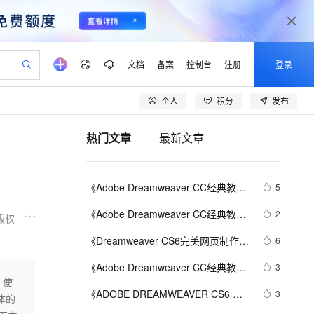
文档
备案
控制台
注册
登录
个人
积分
发布
验
作计划
器
AI 活动
专业服务
服务伙伴合作计划
开发者社区
加入我们
产品动态
服务平台百炼
阿里云 OPC 创新助力计划
热门文章
最新文章
一站式生成采购清单，支持单品或批量购买
io：打造专属 AI 语音助手
S产品伙伴计划（繁花）
峰会
CS
造的大模型服务与应用开发平台
一句话生成原生可编辑精美 PPT 文稿
AI 生产力先锋
Al MaaS 服务伙伴赋能合作
域名
博文
Careers
至高可申请百万元
Qwen3.8-Max 模型上线
开启高性价比 AI 编程新体验
弹性可伸缩的云计算服务
Qwen-Audio-3.0-Realtime 端到端实时语音角色扮演
输入一句话想法, 轻松生成专业的 PPT
先锋实践拓展 AI 生产力的边界
Token 补贴，五大权
计划
海大会
伙伴信用分合作计划
商标
问答
社会招聘
《Adobe Dreamweaver CC经典教
5
益加速 OPC 成功
eek-V4-Pro
SS
一键部署幻兽帕鲁游戏服务器
飞天发布时刻
HOT
Open Search 向量检索版支
划
备案
电子书
校园招聘
程》——1.2　切换和拆分视图
pSeek-V4-Pro
视频创作，一键激活电商全链路生产力
稳定、安全、高性价比、高性能的云存储服务
一键购买专属联机服务器，轻松开启游戏
所见，即是所愿
持视频检索 Pipeline 功能
更多支持
《Adobe Dreamweaver CC经典教
2
版权
划
公司注册
镜像站
视频生成
语音识别与合成
程》——第1课　自定义工作区1.1　
专属 QwenPaw
漫剧工坊：一站式动画创作平台
AI 实训营
HOT
应用身份服务 (IDaaS)
《Dreamweaver CS6完美网页制作
6
合作伙伴培训与认证
浏览工作区
划
上云迁移
站生成，高效打造优质广告素材
全接入的云上超级电脑
从聊天伙伴进化为能主动干活的本地数字员工
快速生产连贯的高质量长漫剧
从基础到进阶，Agent 创客手把手教你
OpenClaw 管理能力上线
——基础、实例与技巧从入门到精
lScope
我要反馈
e-1.1-T2V
Qwen3-TTS-Flash
《Adobe Dreamweaver CC经典教
3
查询合作伙伴
通》——2.3 网页色彩搭配知识
n Alibaba Cloud ISV 合作
代维服务
建企业门户网站
10 分钟搭建微信、支付宝小程序
 使
MaxCompute MaxFrame 提
程》——1.9　使用“CSS设计器”
畅细腻的高质量视频
离线语音合成大模型，多语言方言自适应，低延迟高稳定
创新加速
《ADOBE DREAMWEAVER CS6 标
ope
登录合作伙伴管理后台
3
我要建议
站，无忧落地极速上线
以可视化方式快速构建移动和 PC 门户网站
国内短信简单易用，安全可靠，秒级触达，全球覆盖200+国家和地区。
高效部署网站，快速应用到小程序
供自动弹性内存功能
具体的
准培训教材》——1.2　