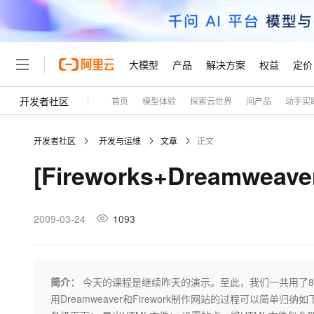
大模型
产品
解决方案
权益
定价
开发者社区
首页
模型体验
探索云世界
问产品
动手实
大模型
产品
解决方案
权益
定价
云市场
伙伴
服务
了解阿里云
精选产品
精选解决方案
普惠上云
产品定价
精选商城
成为销售伙伴
售前咨询
为什么选择阿里云
千问AI平台
开发者社区
开发与运维
文章
正文
了解云产品的定价详情
大模型服务平台百炼
千问办公，解锁你的工作
普惠上云 官方力荐
分销伙伴
在线服务
网站建设
什么是云计算
大
[Fireworks+Dreamwe
大模型服务与应用平台
企业级Agent产品，直接
云服务器38元/年起，超
咨询伙伴
多端小程序
技术领先
云上成本管理
售后服务
轻量应用服务器
Agency Agents：拥
官方推荐返现计划
大模型
精选产品
精选解决方案
Salesforce 国际版订阅
稳定可靠
管理和优化成本
推荐新用户得奖励，单订单
销售伙伴合作计划
2009-03-24
1093
自助服务
友盟天域
安全合规
人工智能与机器学习
AI
文本生成
云数据库 RDS
HappyHorse 打造一
云工开物
无影生态合作计划
在线服务
观测云
分析师报告
高校专属算力普惠，学生认
计算
互联网应用开发
Qwen3.8-Max
HOT
Salesforce On Alibaba C
工单服务
Tuya 物联网平台阿里云
研究报告与白皮书
人工智能平台 PAI
快速拥有专属 OpenClaw
简介：
今天的课程是继续昨天的演示。至此，我们一共用了8
大模
Consulting Partner 合
大数据
容器
智能体时代全能旗舰模型
免费试用
短信专区
一站式AI开发、训练和推
用Dreamweaver和Firework制作网站的过程可以简单归纳如下：
蓝凌 OA
AI 大模型销售与服务生
现代化应用