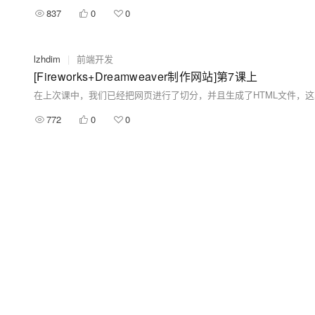
837
0
0
lzhdim
|
前端开发
[Fireworks+Dreamweaver制作网站]第7课上
772
0
0