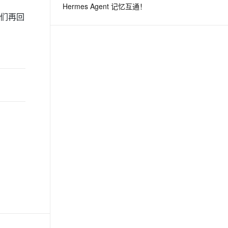
Hermes Agent 记忆互通！
们再回
息提取
与 AI 智能体进行实时音视频通话
从文本、图片、视频中提取结构化的属性信息
构建支持视频理解的 AI 音视频实时通话应用
t.diy 一步搞定创意建站
构建大模型应用的安全防护体系
通过自然语言交互简化开发流程,全栈开发支持
通过阿里云安全产品对 AI 应用进行安全防护