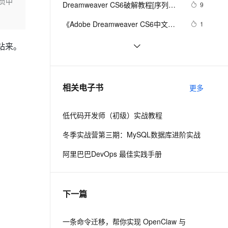
安全
网页中
Dreamweaver CS6破解教程[序列号
我要投诉
e-1.1-I2V
Cosyvoice-V3-Flash
9
PolarDB
上云场景组合购
Milvus 弹性伸缩功能新增节
Dreamweaver CS6的工作界面
伴
+破解补丁
漫剧创作，剧本、分镜、视频高效生成
100%兼容MySQL、PostgreSQL，兼容Oracle，支持集中和分布式
覆盖90%+业务场景，专享组合折扣价
点支持范围
畅自然，细节丰富
高表现力语音合成大模型，语音克隆听感自然
VPN
《Adobe Dreamweaver CS6中文版
1
经典教程》——1.2　切换和拆分视图
ernetes 版 ACK
云聚AI 严选权益
AI 原生数据库服务发布
SSL 证书
带你读《Photoshop+Dreamweaver
3
2V
Fun-ASR
站来。
，一键激活高效办公新体验
理容器应用的 K8s 服务
精选AI产品，从模型到应用全链提效
Agent 数据网关
淘宝天猫网店美工与广告设计一本通 : 
文戏情感细腻自然，动作戏激烈拳拳到肉，实现更强表演能力
支持中英文自由切换，具备更强的噪声鲁棒性
堡垒机
Dreamweaver制作了一个网站'如何将
9
实战版》之二：商品图像的快速调整
AI 用量加速计划
云原生数据库 PolarDB
她发布到互联网？
防火墙
、识别商机，让客服更高效、服务更出色。
带你读《Photoshop+Dreamweaver
新老同享，达量后返
Agentic Database 发布
1
相关电子书
更多
淘宝天猫网店美工与广告设计一本通 : 
主机安全
应用
实战版》之三：商品图像的修复与修
低代码开发师（初级）实战教程
饰
千问办公
NEW
AI 应用及服务市场
的智能体编程平台
一站式AI生产力平台
冬季实战营第三期：MySQL数据库进阶实战
AI 应用
伶鹊
阿里巴巴DevOps 最佳实践手册
企业级人与Agent协作平台，接入和调度多个数字员工
智能客服平台，对话机器人、对话分析、智能外呼
大模型
大模型服务平台百炼 - 全妙
自然语言处理
下一篇
应用创作平台
多模态内容创作工具，已接入 DeepSeek
数据标注
机器学习
一条命令迁移，帮你实现 OpenClaw 与