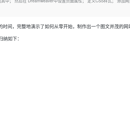
中； 然后在 Dreamweaver中设置页面属性； 定义CSS样式； 添加
Deepseek-v4-pro
HappyHors
同享
万小智 AI 建站低至 15元/月
Qoder CN
AI 短剧/漫剧
云原生数据库 
快递物流查询
WordPress
成为服务伙
高校合作
点，立即开启云上创新
覆盖公网/内网、递归/权威、移动APP等全场景解析服务
送.CN域名，送备案服务码
基于千问大模型等，支持代码智能生成、研发智能问答
AI助力短剧
态智能体模型
旗舰 MoE 大模型，百万上下文与顶尖推理能力
图生视频，流
Ubuntu
服务生态伙伴
云工开物
企业应用
Works
Night Plan 支持 Qwen 3.8-Max
云原生大数据计算服务 MaxCompute
AI 办公
容器服务 Kub
NEW
GLM-5.2
Wan2.7-T
的时间，完整地演示了如何从零开始，制作出一个图文并茂的网
Red Hat
30+ 款产品免费体验
Data Agent 驱动的一站式 Data+AI 开发治理平台
夜间 5 折，Qwen/Meoo/TokenPlan 客户专享
面向分析的企业级SaaS模式云数据仓库
AI智能应用
提供一站式管
科研合作
视觉 Coding、空间感知、多模态思考等全面升级
1M上下文，专为长程任务能力而生
ERP
堂（旗舰版）
SUSE
单归纳如下：
智能客服
CRM
防护产品
2个月
自动承接线索
建站小程序
OA 办公系统
AI 应用构建
大模型原生
力提升
财税管理
模板建站
Qoder
大模型服务平台百炼-应用模版
HOT
NEW
面向真实软件
个人版上线、团队版降价；千问3.8-Max首发发尝鲜
丰富多元化的应用模版和解决方案
400电话
定制建站
万有无界
大模型服务平台百炼-智能体
方案
广告营销
模板小程序
的模型效果
灵活可视化地构建企业级 Agent
定制小程序
秒悟
人工智能平台 PAI
APP 开发
云端极速 AI 
新一代 AI 视频生成模型，深度适配广告营销等场景
AI Native 的算法工程平台，一站式完成建模、训练、推理服务部署
建站系统