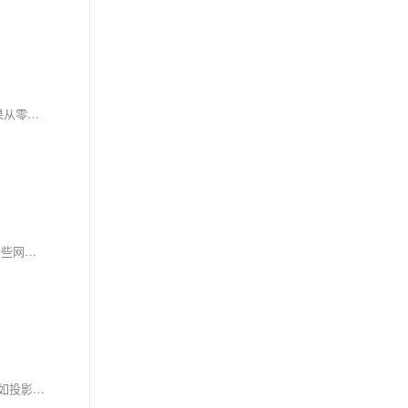
制作网页是一件很有趣的工作，但是也并不困难。Fireworks和Dreameaver是制作网页的一对最佳搭档！ 在接下来的8天里，我们就来演示一下，如果从零开始，真正制作出一个看上去很专业的网站。
在上节课中，我们制作了一个页面的草图，在本课学习，使用Fireworks制作一个页面的设计方案，它可以作为一个模板，因为在一个网站中，通常一些网页的大体上是相同的，因此我们先制作一个基本页面，后面就可以以此为基础，制作出风格类似的不同页面方案了。
在本课中，我们将在上一课的基础上，制作出一个首页页面的设计方案，也就是修改上节课做好的模板方案，然后添加标题文字，以及一些效果，例如投影、浮雕等效果，使页面看上去更美观。这一步的目的是为了生成一个真正的网页页面，将来在Dreamweaver进行编辑。