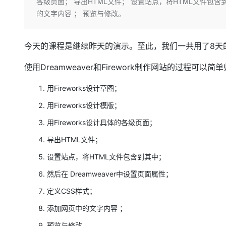
存储
天池大赛
各级页面； 导出HTML文件； 设置站点，将HTML文件包含到其
Qwen3.7-Plus
云解析DNS
解决方案免费试用 新老
电子合同
的文字内容 ； 预览与修改。
最高领取价值200元试用
能看、能想、能动手的多模
安全
网络与CDN
AI 算法大赛
畅捷通
大数据开发治理平台 Data
AI 产品 免费试用
网络
安全
云开发大赛
Qwen3-VL-Plus
今天的课程是继续昨天的演示。至此，我们一共用了8天
Tableau 订阅
1亿+ 大模型 tokens 和 
可观测
入门学习赛
中间件
AI空中课堂在线直播课
使用Dreamweaver和Firework制作网站的过程可以简
云防火墙
140+云产品 免费试用
上云与迁云
云原生的云上边界网络安全
产品新客免费试用，最长1
数据库
用Fireworks设计草图；
生态解决方案
大模型服务
企业出海
大模型ACA认证体验
大数据计算
用Fireworks设计模版；
助力企业全员 AI 认知与能
行业生态解决方案
千问AI平台-Token Plan
政企业务
用Fireworks设计具体的各级页面；
媒体服务
开发者生态解决方案
导出HTML文件；
企业服务与云通信
千问AI平台-模型体验
AI 开发和 AI 应用解决
设置站点，将HTML文件包含到其中；
在线体验全尺寸、多种模态
域名与网站
然后在 Dreamweaver中设置页面属性；
Happy 系列大模型
终端用户计算
定义CSS样式；
Serverless
添加网页中的文字内容 ；
开发工具
预览与修改。