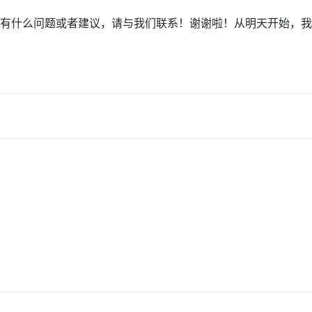
有什么问题或者建议，请与我们联系！谢谢啦！从明天开始，我
AI 应用
10分钟微调：让0.6B模型媲美235B模
多模态数据信
型
依托云原生高可用架构,实现Dify私有化部署
用1%尺寸在特定领域达到大模型90%以上效果
一个 AI 助手
超强辅助，Bol
即刻拥有 DeepSeek-R1 满血版
在企业官网、通讯软件中为客户提供 AI 客服
多种方案随心选，轻松解锁专属 DeepSeek