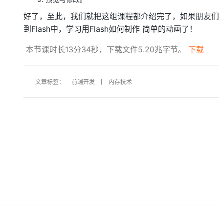
大模型解决方案
好了，至此，我们就把这组课程都介绍完了，如果朋友们
迁移与运维管理
快速部署 Dify，高效搭建 
到Flash中，学习用Flash如何制作 简单的动画了！
专有云
本节课时长13分34秒，下载文件5.20兆字节。
下载
10 分钟在聊天系统中增加
文章标签：
前端开发
内存技术