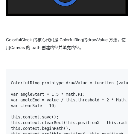
ColorfulClock 的核心代码是 ColorfulRing的drawValue 方法，使
用Canvas 的 path 创建路径并填充路径。
ColorfulRing.prototype.drawValue = function (value) 
var angleStart = 1.5 * Math.PI;

var angleEnd = value / this.threshold * 2 * Math.PI 
var clearSafe = 10;

this.context.save();

this.context.clearRect(this.positionX - this.radius
this.context.beginPath();
