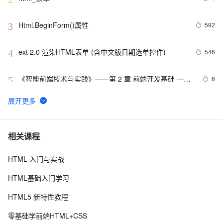
Html.BeginForm()属性
592
3
ext 2.0 渲染HTML表单 (含中文版日期选单控件)
546
4
《智能前端技术与实践》——第 2 章 前端开发基础 ——
6
5
2.2 HTML基础——2.2.1    HTML 文档基本结构（中）
html5手机网站需要加的那些meta/link标签，html5 
531
6
meta全解
【01】完成新年倒计时页面-蛇年新年快乐倒计时领取礼
8
7
相关课程
物放烟花html代码优雅草科技央千澈写采用
html5+div+CSS+JavaScript-优雅草卓伊凡-做一条关于新
HTML 入门与实战
Vue 结合html2canvas和jsPDF实现html页面转pdf 
1
8
年的代码分享给你们-为了C站的分拼一下子
HTML基础入门学习
C#服务器端获取客户端(html)控件值
616
9
HTML5 新特性教程
IIS MIME类型问题(html5 video 本地打开可以，IIS打开
3
10
零基础学前端HTML+CSS