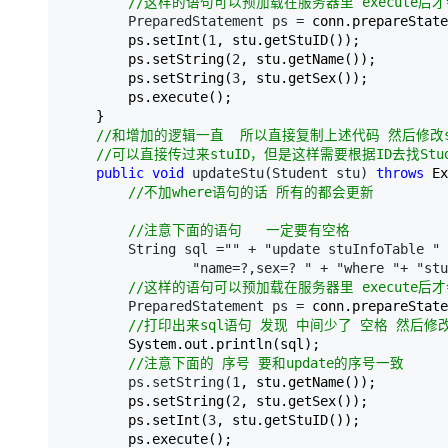
//
这样的语句可以预加载在服务器里 execute后
        PreparedStatement ps =
 conn.prepareState
        ps.setInt(
1
, stu.getStuID());

        ps.setString(
2
, stu.getName());

        ps.setString(
3
, stu.getSex());

        ps.execute();

    }

//
和增加的逻辑一直  所以直接复制上述代码 然后修改sq
//
可以直接传过来stuID，但是这样需要根据ID去找Stud
public
void
 updateStu(Student stu) 
throws
 Ex
//
不加where语句的话 所有的都会更新

//
注意下面的语句   一定要有空格
        String sql ="" + "update stuInfoTable " 
                "name=?,sex=? " + "where "+ "stu
//
这样的语句可以预加载在服务器里 execute后
        PreparedStatement ps =
 conn.prepareState
//
打印出来sql语句 发现 中间少了 空格 然后修
        System.out.println(sql);

//
注意下面的 序号 要和update的序号一致
        ps.setString(1
, stu.getName());

        ps.setString(
2
, stu.getSex());

        ps.setInt(
3
, stu.getStuID());

        ps.execute();
