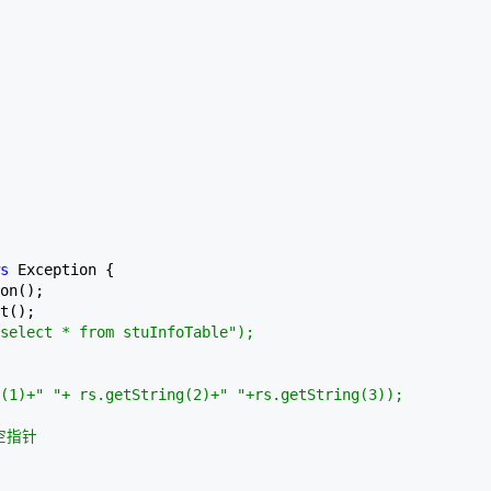
AI 应用
10分钟微调：让0.6B模型媲美235B模
多模态数据信
型
依托云原生高可用架构,实现Dify私有化部署
用1%尺寸在特定领域达到大模型90%以上效果
一个 AI 助手
超强辅助，Bol
即刻拥有 DeepSeek-R1 满血版
在企业官网、通讯软件中为客户提供 AI 客服
多种方案随心选，轻松解锁专属 DeepSeek
s
 Exception {

on();

select * from stuInfoTable");

(1)+" "+ rs.getString(2)+" "+rs.getString(3));
试空指针