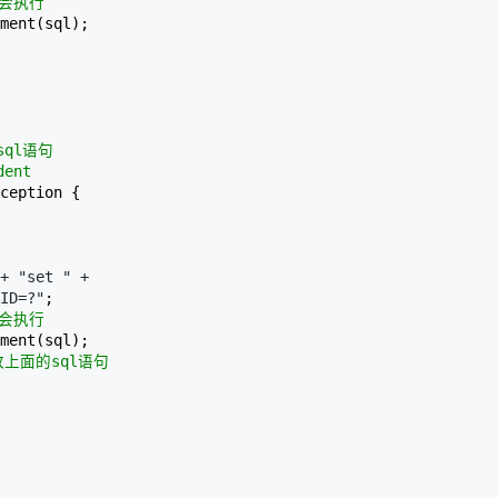
才会执行
ment(sql);

l语句

ent
ception {

+ "set " +

ID=?"
;

才会执行
ment(sql);

改上面的sql语句