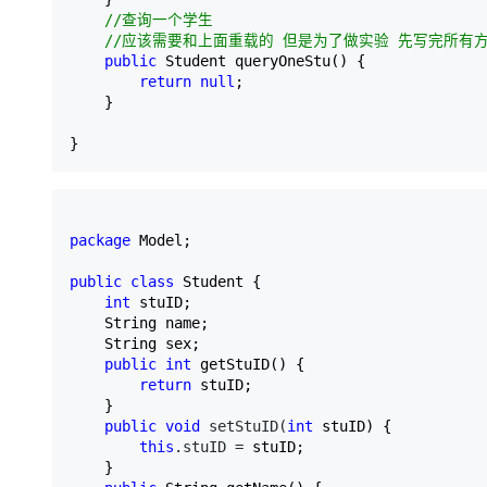
//
查询一个学生

//
应该需要和上面重载的 但是为了做实验 先写完所有方
public
 Student queryOneStu() {

return
null
;

    }

}
package
 Model;

public
class
 Student {

int
 stuID;

    String name;

    String sex;

public
int
 getStuID() {

return
 stuID;

    }

public
void
 setStuID(
int
 stuID) {

this
.stuID =
 stuID;

    }
