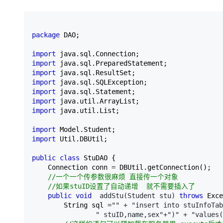
package
 DAO;

import
import
import
import
import
import
import
 java.util.List;

import
import
 Util.DBUtil;

public
class
 StuDAO {

    Connection conn 
=
 DBUtil.getConnection();

//
一个一个传参数很麻烦 直接传一个对象

//
如果stuID设置了自动递增  就不需要插入了
public
void
  addStu(Student stu) 
throws
 Exce
        String sql 
="" + "insert into stuInfoTab
                " stuID,name,sex"+")" + "values(