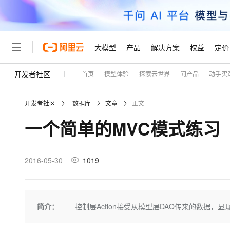
大模型
产品
解决方案
权益
定价
开发者社区
首页
模型体验
探索云世界
问产品
动手实
大模型
产品
解决方案
权益
定价
云市场
伙伴
服务
了解阿里云
精选产品
精选解决方案
普惠上云
产品定价
精选商城
成为销售伙伴
售前咨询
为什么选择阿里云
千问AI平台
开发者社区
数据库
文章
正文
了解云产品的定价详情
大模型服务平台百炼
千问办公，解锁你的工作
普惠上云 官方力荐
分销伙伴
在线服务
网站建设
什么是云计算
大
一个简单的MVC模式练习
大模型服务与应用平台
企业级Agent产品，直接
云服务器38元/年起，超
咨询伙伴
多端小程序
技术领先
云上成本管理
售后服务
轻量应用服务器
Agency Agents：拥
官方推荐返现计划
大模型
精选产品
精选解决方案
Salesforce 国际版订阅
稳定可靠
管理和优化成本
推荐新用户得奖励，单订单
销售伙伴合作计划
2016-05-30
1019
自助服务
友盟天域
安全合规
人工智能与机器学习
AI
文本生成
云数据库 RDS
HappyHorse 打造一
云工开物
无影生态合作计划
在线服务
观测云
分析师报告
高校专属算力普惠，学生认
计算
互联网应用开发
Qwen3.8-Max
HOT
Salesforce On Alibaba C
工单服务
Tuya 物联网平台阿里云
研究报告与白皮书
人工智能平台 PAI
快速拥有专属 OpenClaw
简介：
控制层Action接受从模型层DAO传来的数据，显现在视图层上。 pack
大模
Consulting Partner 合
大数据
容器
智能体时代全能旗舰模型
免费试用
短信专区
一站式AI开发、训练和推
蓝凌 OA
AI 大模型销售与服务生
现代化应用