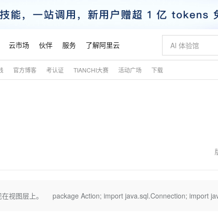
云市场
伙伴
服务
了解阿里云
践
官方博客
考认证
TIANCHI大赛
活动广场
下载
AI 特惠
数据与 API
成为产品伙伴
企业增值服务
最佳实践
价格计算器
AI 场景体
基础软件
产品伙伴合
阿里云认证
市场活动
配置报价
大模型
自助选配和估算价格
新方式
睿译宝，AI翻译排版一步到位
智启 AI 普惠权益
产品生态集成认证中心
企业支持计划
云上春晚
域名与网站
千问官方 MaaS 平台，为开发者和 Agent 而生，新用户赠送 1 亿 + tokens 额度
Qwen Aud
AI Coding
阿里云Maa
2026 阿里云
云服务器 E
为企业打
数据集
Windows
大模型认证
模型
NEW
NEW
交付可用成果
值低价云产品抢先购
上传文档即自动完成翻译和格式还原
至高享 1亿+免费 tokens，加速 Al 应用落地
提供智能易用的域名与建站服务
智能编程，一键
安全可靠、
产品生态伙伴
专家技术服务
云上奥运之旅
弹性计算合作
阿里云中企出
手机三要素
宝塔 Linux
全部认证
价格优势
有专属领域专家
GLM-5.2：长任务时代开源旗舰模型
阿里云 OPC 创新助力计划
千问大模型
即刻拥有 DeepS
AI 电商营销
对象存储 O
大模型
产品生态伙伴工作台
企业增值服务台
云栖战略参考
云存储合作计
云栖大会
身份实名认证
CentOS
训练营
推动算力普惠，释放技术红利
最高返9万
多领域专家智能体,一键组建 AI 虚拟交付团队
快速构建应用程序和网站，即刻迈出上云第一步
至高百万元 Token 补贴，加速一人公司成长
多元化、高性能、安全可靠的大模型服务
真正可用的 1M 上下文,一次完成代码全链路开发
轻松解锁专属 Dee
从图文生成到
云上的中国
数据库合作计
活动全景
短信
Docker
图片和
站式影视创作平台
Hermes Agent，打造自进化智能体
Token Plan 模型订阅计划
数字证书管理服务（原SSL证书）
5 分钟轻松部署
AI 广告创作
无影云电脑
企业成长
NEW
信息公告
看见新力量
云网络合作计
OCR 文字识别
JAVA
证享300元代金券
可视化编排打通从文字构思到成片全链路闭环
全托管，含MySQL、PostgreSQL、SQL Server、MariaDB多引擎
自主进化，持久记忆，越用越聪明
Qwen3.8-Max 首发尝鲜，限时加量 10 倍，夜间低至2折
实现全站HTTPS，呈现可信的WEB访问
图文、视频一
随时随地安
魔搭 Mode
Kimi-K3
HappyHors
NEW
loud
服务实践
官网公告
金融模力时刻
Salesforce O
版
发票查验
全能环境
Claude Code + GStack 打造工程团队
千问办公，限时限量积分加倍
Qoder
低代码高效构
AI 建站
短信服务
age Action; import java.sql.Connection; import jav
型
NEW
作计划
Kimi 最新旗舰模型，长程编程与推理利器
让文字生成流
计划
创新中心
魔搭 ModelSc
健康状态
理服务
让AI从“聊天伙伴”进化为能干活的“数字员工”
安装技能 GStack，拥有专属 AI 工程团队
你的AI工作搭子，覆盖日常办公高频场景
面向真实软件的智能体编程平台
0 代码专业建
客户案例
天气预报查询
操作系统
态合作计划