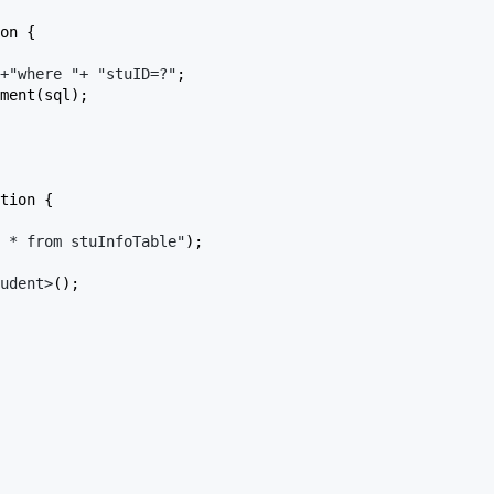
on {

+"where "+ "stuID=?"
;

ment(sql);

tion {

 * from stuInfoTable"
);

udent>
();
