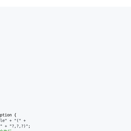
ption {

le" + "(" +

" + "?,?,?)"
;
