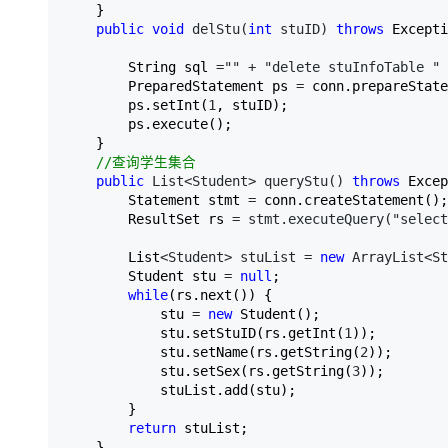
    }

public
void
 delStu(
int
 stuID) 
throws
 Excepti
        String sql 
="" + "delete stuInfoTable " 
        PreparedStatement ps 
=
 conn.prepareState
        ps.setInt(
1
, stuID);

        ps.execute();

    }

//
查询学生集合
public
 List<Student> queryStu() 
throws
 Excep
        Statement stmt 
=
 conn.createStatement();

        ResultSet rs 
= stmt.executeQuery("select
        List
<Student> stuList = 
new
 ArrayList<St
        Student stu 
= 
null
;

while
(rs.next()) {

            stu 
= 
new
 Student();

            stu.setStuID(rs.getInt(
1
));

            stu.setName(rs.getString(
2
));

            stu.setSex(rs.getString(
3
));

            stuList.add(stu);

        }

return
 stuList;

    }
