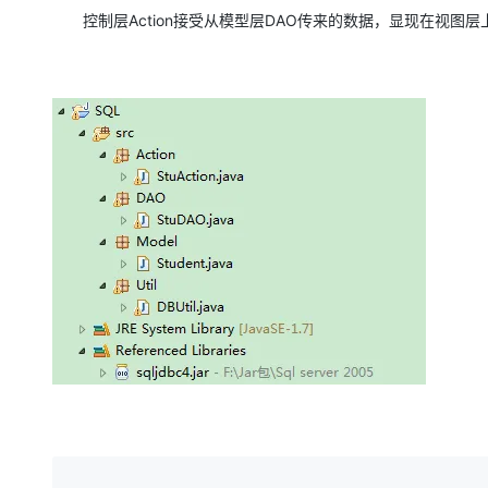
存储
天池大赛
Qwen3.7-Plus
云解析DNS
解决方案免费试用 新老
电子合同
控制层Action接受从模型层DAO传来的数据，显现在视图层
最高领取价值200元试用
能看、能想、能动手的多模
安全
网络与CDN
AI 算法大赛
畅捷通
大数据开发治理平台 Data
AI 产品 免费试用
网络
安全
云开发大赛
Qwen3-VL-Plus
Tableau 订阅
1亿+ 大模型 tokens 和 
可观测
入门学习赛
中间件
AI空中课堂在线直播课
云防火墙
140+云产品 免费试用
上云与迁云
云原生的云上边界网络安全
产品新客免费试用，最长1
数据库
生态解决方案
大模型服务
企业出海
大模型ACA认证体验
大数据计算
助力企业全员 AI 认知与能
行业生态解决方案
千问AI平台-Token Plan
政企业务
媒体服务
开发者生态解决方案
企业服务与云通信
千问AI平台-模型体验
AI 开发和 AI 应用解决
在线体验全尺寸、多种模态
域名与网站
Happy 系列大模型
终端用户计算
Serverless
开发工具