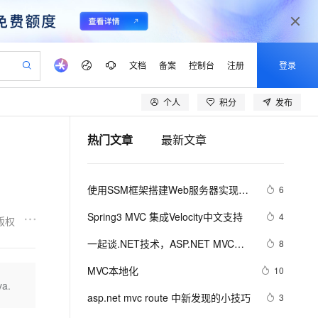
文档
备案
控制台
注册
登录
个人
积分
发布
验
作计划
器
AI 活动
专业服务
服务伙伴合作计划
开发者社区
加入我们
产品动态
服务平台百炼
阿里云 OPC 创新助力计划
热门文章
最新文章
一站式生成采购清单，支持单品或批量购买
io：打造专属 AI 语音助手
S产品伙伴计划（繁花）
峰会
CS
造的大模型服务与应用开发平台
一句话生成原生可编辑精美 PPT 文稿
AI 生产力先锋
Al MaaS 服务伙伴赋能合作
域名
博文
Careers
至高可申请百万元
Qwen3.8-Max 模型上线
开启高性价比 AI 编程新体验
弹性可伸缩的云计算服务
Qwen-Audio-3.0-Realtime 端到端实时语音角色扮演
输入一句话想法, 轻松生成专业的 PPT
先锋实践拓展 AI 生产力的边界
Token 补贴，五大权
计划
海大会
伙伴信用分合作计划
商标
问答
社会招聘
使用SSM框架搭建Web服务器实现登
6
益加速 OPC 成功
eek-V4-Pro
SS
一键部署幻兽帕鲁游戏服务器
飞天发布时刻
HOT
Open Search 向量检索版支
划
备案
电子书
校园招聘
录功能(Spring+SpringMVC+Mybatis)
pSeek-V4-Pro
视频创作，一键激活电商全链路生产力
稳定、安全、高性价比、高性能的云存储服务
一键购买专属联机服务器，轻松开启游戏
所见，即是所愿
持视频检索 Pipeline 功能
更多支持
Spring3 MVC 集成Velocity中文支持
4
版权
划
公司注册
镜像站
视频生成
语音识别与合成
专属 QwenPaw
漫剧工坊：一站式动画创作平台
AI 实训营
HOT
应用身份服务 (IDaaS)
一起谈.NET技术，ASP.NET MVC验
8
合作伙伴培训与认证
划
上云迁移
站生成，高效打造优质广告素材
全接入的云上超级电脑
从聊天伙伴进化为能主动干活的本地数字员工
快速生产连贯的高质量长漫剧
从基础到进阶，Agent 创客手把手教你
OpenClaw 管理能力上线
证框架中关于属性标记的通用扩展方
lScope
我要反馈
e-1.1-T2V
Qwen3-TTS-Flash
MVC本地化
10
查询合作伙伴
法
n Alibaba Cloud ISV 合作
代维服务
建企业门户网站
10 分钟搭建微信、支付宝小程序
a.
MaxCompute MaxFrame 提
畅细腻的高质量视频
离线语音合成大模型，多语言方言自适应，低延迟高稳定
创新加速
asp.net mvc route 中新发现的小技巧
ope
登录合作伙伴管理后台
3
我要建议
站，无忧落地极速上线
以可视化方式快速构建移动和 PC 门户网站
国内短信简单易用，安全可靠，秒级触达，全球覆盖200+国家和地区。
高效部署网站，快速应用到小程序
供自动弹性内存功能