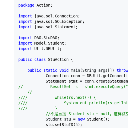
大模型解决方案
package
 Action;

迁移与运维管理
快速部署 Dify，高效搭建 
import
import
专有云
import
 java.sql.Statement;

10 分钟在聊天系统中增加
import
import
import
 Util.DBUtil;

public
class
 StuAction {

public
static
void
 main(String args[]) 
throw
            Connection conn 
=
 DBUtil.getConnecti
            Statement stmt 
=
//
            ResultSet rs = stmt.executeQuery("
//

////
            while(rs.next()) {
////
                System.out.println(rs.getInt
////
            }

//
不是直接 Student stu = null，这样
            Student stu = 
new
 Student();

            stu.setStuID(
5
);
