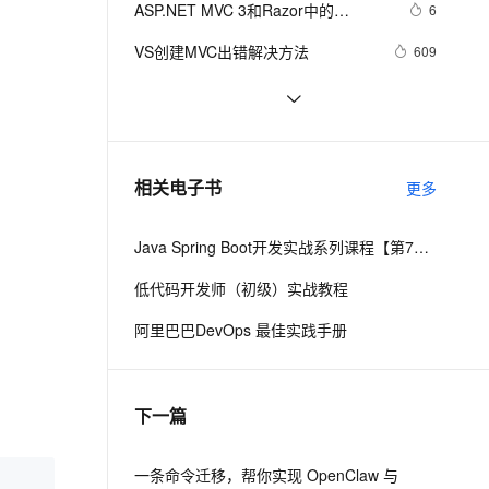
安全
ASP.NET MVC 3和Razor中的
我要投诉
e-1.1-I2V
Cosyvoice-V3-Flash
6
PolarDB
上云场景组合购
Milvus 弹性伸缩功能新增节
伴
@helper 语法
漫剧创作，剧本、分镜、视频高效生成
100%兼容MySQL、PostgreSQL，兼容Oracle，支持集中和分布式
覆盖90%+业务场景，专享组合折扣价
点支持范围
畅自然，细节丰富
高表现力语音合成大模型，语音克隆听感自然
VPN
VS创建MVC出错解决方法
609
ernetes 版 ACK
云聚AI 严选权益
AI 原生数据库服务发布
SSL 证书
通过MVC模式将Web视图和逻辑代码
6
2V
Fun-ASR
，一键激活高效办公新体验
理容器应用的 K8s 服务
精选AI产品，从模型到应用全链提效
Agent 数据网关
分离
文戏情感细腻自然，动作戏激烈拳拳到肉，实现更强表演能力
支持中英文自由切换，具备更强的噪声鲁棒性
堡垒机
基于MVC模式的数据库综合练习
8
AI 用量加速计划
云原生数据库 PolarDB
防火墙
、识别商机，让客服更高效、服务更出色。
asp.net MVC 的处理流程
新老同享，达量后返
Agentic Database 发布
4
相关电子书
更多
主机安全
应用
Java Spring Boot开发实战系列课程【第7讲】：Spring Boot 2.0安全机制与MVC身份验证实战(Java面试题)
千问办公
NEW
AI 应用及服务市场
的智能体编程平台
一站式AI生产力平台
低代码开发师（初级）实战教程
AI 应用
伶鹊
阿里巴巴DevOps 最佳实践手册
企业级人与Agent协作平台，接入和调度多个数字员工
智能客服平台，对话机器人、对话分析、智能外呼
大模型
大模型服务平台百炼 - 全妙
自然语言处理
下一篇
应用创作平台
多模态内容创作工具，已接入 DeepSeek
数据标注
机器学习
一条命令迁移，帮你实现 OpenClaw 与