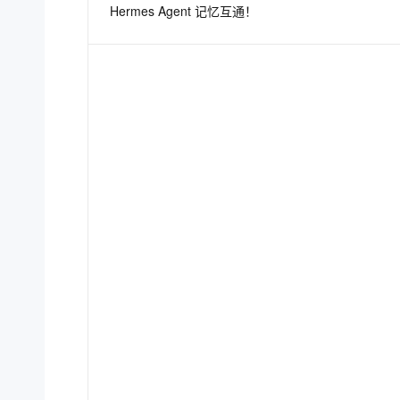
Hermes Agent 记忆互通！
息提取
与 AI 智能体进行实时音视频通话
从文本、图片、视频中提取结构化的属性信息
构建支持视频理解的 AI 音视频实时通话应用
t.diy 一步搞定创意建站
构建大模型应用的安全防护体系
通过自然语言交互简化开发流程,全栈开发支持
通过阿里云安全产品对 AI 应用进行安全防护