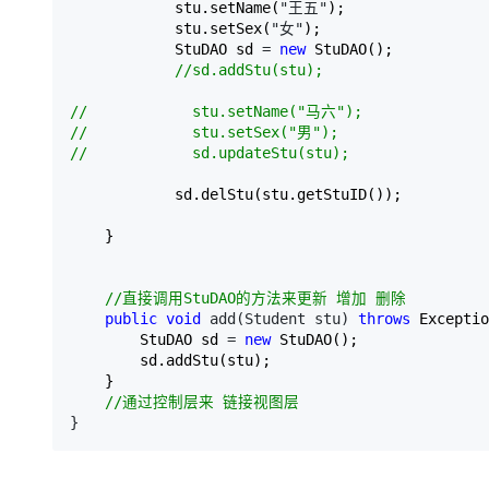
            stu.setName(
"王五"
);

            stu.setSex(
"女"
);

            StuDAO sd 
= 
new
 StuDAO();

//
sd.addStu(stu);

//
//
//
            sd.updateStu(stu);
            sd.delStu(stu.getStuID());

    }

//
直接调用StuDAO的方法来更新 增加 删除
public
void
 add(Student stu) 
throws
 Exceptio
        StuDAO sd 
= 
new
 StuDAO();

        sd.addStu(stu);

    }

//
通过控制层来 链接视图层
}