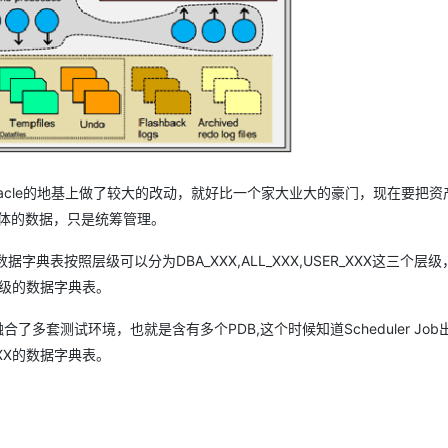
AI 应用
10分钟微调：让0.6B模型媲美235B模
多模态数据信
型
依托云原生高可用架构,实现Dify私有化部署
用1%尺寸在特定领域达到大模型90%以上效果
一个 AI 助手
超强辅助，Bol
即刻拥有 DeepSeek-R1 满血版
在企业官网、通讯软件中为客户提供 AI 客服
多种方案随心选，轻松解锁专属 DeepSeek
cle的地基上做了较大的改动，就好比一个家大业大的豪门，现在要把资
具体的数据，只是统筹管理。
照层级可以分为DBA_XXX,ALL_XXX,USER_XXX这三个层级，
层级的数据字典表。
套测试环境，也就是含有多个PDB,这个时候知道Scheduler Job
XX的数据字典表。