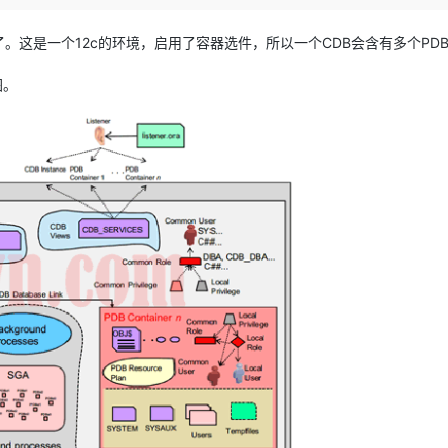
Deepseek-v4-pro
HappyHors
同享
万小智 AI 建站低至 15元/月
Qoder CN
AI 短剧/漫剧
云原生数据库 
快递物流查询
WordPress
成为服务伙
高校合作
点，立即开启云上创新
覆盖公网/内网、递归/权威、移动APP等全场景解析服务
送.CN域名，送备案服务码
基于千问大模型等，支持代码智能生成、研发智能问答
AI助力短剧
态智能体模型
旗舰 MoE 大模型，百万上下文与顶尖推理能力
图生视频，流
败了。这是一个12c的环境，启用了容器选件，所以一个CDB会含有多个PD
Ubuntu
服务生态伙伴
云工开物
企业应用
Works
Night Plan 支持 Qwen 3.8-Max
云原生大数据计算服务 MaxCompute
AI 办公
容器服务 Kub
NEW
图。
GLM-5.2
Wan2.7-T
Red Hat
30+ 款产品免费体验
Data Agent 驱动的一站式 Data+AI 开发治理平台
夜间 5 折，Qwen/Meoo/TokenPlan 客户专享
面向分析的企业级SaaS模式云数据仓库
AI智能应用
提供一站式管
科研合作
视觉 Coding、空间感知、多模态思考等全面升级
1M上下文，专为长程任务能力而生
ERP
堂（旗舰版）
SUSE
智能客服
CRM
防护产品
2个月
自动承接线索
建站小程序
OA 办公系统
AI 应用构建
大模型原生
力提升
财税管理
模板建站
Qoder
大模型服务平台百炼-应用模版
HOT
NEW
面向真实软件
个人版上线、团队版降价；千问3.8-Max首发发尝鲜
丰富多元化的应用模版和解决方案
400电话
定制建站
万有无界
大模型服务平台百炼-智能体
方案
广告营销
模板小程序
的模型效果
灵活可视化地构建企业级 Agent
定制小程序
秒悟
人工智能平台 PAI
APP 开发
云端极速 AI 
新一代 AI 视频生成模型，深度适配广告营销等场景
AI Native 的算法工程平台，一站式完成建模、训练、推理服务部署
建站系统