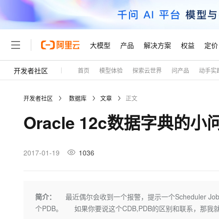
大模型
产品
解决方案
权益
定价
开发者社区
首页
模型体验
探索云世界
问产品
动手实
大模型
产品
解决方案
权益
定价
云市场
伙伴
服务
了解阿里云
精选产品
精选解决方案
普惠上云
产品定价
精选商城
成为销售伙伴
售前咨询
为什么选择阿里云
千问AI平台
开发者社区
数据库
文章
正文
了解云产品的定价详情
大模型服务平台百炼
千问办公，解锁你的工作
普惠上云 官方力荐
分销伙伴
在线服务
网站建设
什么是云计算
大
Oracle 12c数据字典的小
大模型服务与应用平台
企业级Agent产品，直接
云服务器38元/年起，超
咨询伙伴
多端小程序
技术领先
云上成本管理
售后服务
轻量应用服务器
Agency Agents：拥
官方推荐返现计划
大模型
精选产品
精选解决方案
Salesforce 国际版订阅
稳定可靠
管理和优化成本
推荐新用户得奖励，单订单
销售伙伴合作计划
2017-01-19
1036
自助服务
友盟天域
安全合规
人工智能与机器学习
AI
文本生成
云数据库 RDS
HappyHorse 打造一
云工开物
无影生态合作计划
在线服务
观测云
分析师报告
高校专属算力普惠，学生认
计算
互联网应用开发
Qwen3.8-Max
HOT
Salesforce On Alibaba C
工单服务
Tuya 物联网平台阿里云
研究报告与白皮书
人工智能平台 PAI
快速拥有专属 OpenClaw
简介：
最近偶尔会收到一个报警，提示一个Scheduler 
大模
Consulting Partner 合
大数据
容器
智能体时代全能旗舰模型
免费试用
短信专区
一站式AI开发、训练和推
个PDB。 如果你要说这个CDB,PDB的区别和联系，那我
蓝凌 OA
AI 大模型销售与服务生
现代化应用