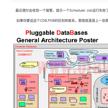
存储
天池大赛
Qwen3.7-Plus
云解析DNS
解决方案免费试用 新老
电子合同
最高领取价值200元试用
能看、能想、能动手的多模
安全
网络与CDN
最近偶尔会收到一个报警，提示一个Scheduler Job运行失
AI 算法大赛
畅捷通
大数据开发治理平台 Data
AI 产品 免费试用
网络
安全
云开发大赛
如果你要说这个CDB,PDB的区别和联系，那我就直接上一张
Qwen3-VL-Plus
Tableau 订阅
1亿+ 大模型 tokens 和 
可观测
入门学习赛
中间件
AI空中课堂在线直播课
云防火墙
140+云产品 免费试用
上云与迁云
云原生的云上边界网络安全
产品新客免费试用，最长1
数据库
生态解决方案
大模型服务
企业出海
大模型ACA认证体验
大数据计算
助力企业全员 AI 认知与能
行业生态解决方案
千问AI平台-Token Plan
政企业务
媒体服务
开发者生态解决方案
企业服务与云通信
千问AI平台-模型体验
AI 开发和 AI 应用解决
在线体验全尺寸、多种模态
域名与网站
Happy 系列大模型
终端用户计算
Serverless
开发工具