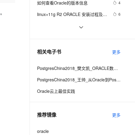
安全
如何查看Oracle的版本信息
我要投诉
e-1.1-I2V
Cosyvoice-V3-Flash
4
PolarDB
上云场景组合购
Milvus 弹性伸缩功能新增节
伴
漫剧创作，剧本、分镜、视频高效生成
100%兼容MySQL、PostgreSQL，兼容Oracle，支持集中和分布式
覆盖90%+业务场景，专享组合折扣价
点支持范围
畅自然，细节丰富
高表现力语音合成大模型，语音克隆听感自然
B。
VPN
linux+11g R2 ORACLE 安装过程及遇
6
到相关问题解决方案
ernetes 版 ACK
云聚AI 严选权益
AI 原生数据库服务发布
SSL 证书
[Oracle]坏块处理：确认坏块的对象
647
2V
Fun-ASR
，一键激活高效办公新体验
理容器应用的 K8s 服务
精选AI产品，从模型到应用全链提效
Agent 数据网关
文戏情感细腻自然，动作戏激烈拳拳到肉，实现更强表演能力
支持中英文自由切换，具备更强的噪声鲁棒性
堡垒机
Oracle中的单行函数
543
AI 用量加速计划
云原生数据库 PolarDB
防火墙
、识别商机，让客服更高效、服务更出色。
Migrate database from single 
新老同享，达量后返
Agentic Database 发布
1
相关电子书
更多
instance to Oracle RAC
主机安全
应用
PostgresChina2018_樊文凯_ORACLE数据库和应用异构迁移最佳实践
千问办公
NEW
AI 应用及服务市场
的智能体编程平台
一站式AI生产力平台
PostgresChina2018_王帅_从Oracle到PostgreSQL的数据迁移
AI 应用
伶鹊
Oracle云上最佳实践
企业级人与Agent协作平台，接入和调度多个数字员工
智能客服平台，对话机器人、对话分析、智能外呼
大模型
大模型服务平台百炼 - 全妙
自然语言处理
推荐镜像
更多
应用创作平台
多模态内容创作工具，已接入 DeepSeek
数据标注
机器学习
oracle