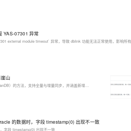
 YAS-07301 异常
到崖山
本文介绍通过Flink CDC实现Oracle数据实时同步至崖山数据库（YashanDB）的方法，支持全量与增量同步，并涵盖新增、修改和删除的DML操作。内容包括环境准备（如JDK、Flink版本等）、Oracle日志归档启用、用户权限配置、增量日志记录设置、元数据迁移、Flink安装与配置、生成Flink SQL文件、Streampark部署，以及创建和启动实时同步任务的具体步骤。适合需要跨数据库实时同步方案的技术人员参考。
racle 的数据时，字段 timestamp(0) 出现不一致
，字段 timestamp(0) 出现不一致