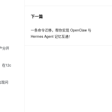
息提取
与 AI 智能体进行实时音视频通话
下一篇
从文本、图片、视频中提取结构化的属性信息
构建支持视频理解的 AI 音视频实时通话应用
t.diy 一步搞定创意建站
构建大模型应用的安全防护体系
一条命令迁移，帮你实现 OpenClaw 与
通过自然语言交互简化开发流程,全栈开发支持
通过阿里云安全产品对 AI 应用进行安全防护
Hermes Agent 记忆互通！
产分开
在12c
出现问