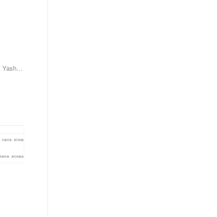
客户在使用 YashanDB 通过 yasql 查询 Oracle 数据时，遇到 `YAS-07301 external module timeout` 异常，导致 dblink 功能无法正常使用，影响所有 YashanDB 版本。原因是操作系统资源紧张，无法 fork 新子进程。解决方法包括释放内存、停掉不必要的进程或增大进程数上限。分析发现异常源于 system() 函数调用失败，返回 -1，通常是因为 fork() 失败。未来 YashanDB 将优化日志信息以更好地诊断类似问题。