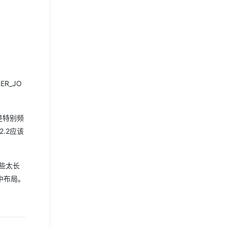
R_JO
是特别频
.2应该
些太长
中布局。