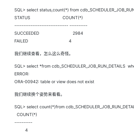
SQL> select status,count(*) from cdb_SCHEDULER_JOB_RUN_
STATUS COUNT(*)
------------------------------ ----------
SUCCEEDED 2984
FAILED 4
我们继续查看，怎么这么奇怪。
SQL> select *from cdb_SCHEDULER_JOB_RUN_DETAILS where
ERROR:
ORA-00942: table or view does not exist
我们继续换个姿势来看看。
SQL> select count(*)from cdb_SCHEDULER_JOB_RUN_DETAIL
COUNT(*)
----------
4