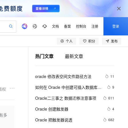
文档
备案
控制台
注册
登录
个人
积分
发布
验
作计划
器
AI 活动
专业服务
服务伙伴合作计划
开发者社区
加入我们
产品动态
服务平台百炼
阿里云 OPC 创新助力计划
热门文章
最新文章
一站式生成采购清单，支持单品或批量购买
io：打造专属 AI 语音助手
S产品伙伴计划（繁花）
峰会
CS
造的大模型服务与应用开发平台
一句话生成原生可编辑精美 PPT 文稿
AI 生产力先锋
Al MaaS 服务伙伴赋能合作
域名
博文
Careers
至高可申请百万元
Qwen3.8-Max 模型上线
开启高性价比 AI 编程新体验
弹性可伸缩的云计算服务
Qwen-Audio-3.0-Realtime 端到端实时语音角色扮演
输入一句话想法, 轻松生成专业的 PPT
先锋实践拓展 AI 生产力的边界
Token 补贴，五大权
计划
海大会
伙伴信用分合作计划
商标
问答
社会招聘
oracle 修改表空间文件路径方法
11
益加速 OPC 成功
eek-V4-Pro
SS
一键部署幻兽帕鲁游戏服务器
飞天发布时刻
HOT
Open Search 向量检索版支
划
备案
电子书
校园招聘
pSeek-V4-Pro
视频创作，一键激活电商全链路生产力
稳定、安全、高性价比、高性能的云存储服务
一键购买专属联机服务器，轻松开启游戏
所见，即是所愿
持视频检索 Pipeline 功能
更多支持
如何在 Oracle 中创建可插入数据库
9
版权
划
公司注册
镜像站
视频生成
语音识别与合成
（PDB）？
专属 QwenPaw
漫剧工坊：一站式动画创作平台
AI 实训营
HOT
应用身份服务 (IDaaS)
Oracle二三事之 数据迁移注意事项
611
合作伙伴培训与认证
划
上云迁移
站生成，高效打造优质广告素材
全接入的云上超级电脑
从聊天伙伴进化为能主动干活的本地数字员工
快速生产连贯的高质量长漫剧
从基础到进阶，Agent 创客手把手教你
OpenClaw 管理能力上线
lScope
我要反馈
e-1.1-T2V
Qwen3-TTS-Flash
Oracle 创建触发器
4
查询合作伙伴
n Alibaba Cloud ISV 合作
代维服务
建企业门户网站
10 分钟搭建微信、支付宝小程序
含有多
MaxCompute MaxFrame 提
畅细腻的高质量视频
离线语音合成大模型，多语言方言自适应，低延迟高稳定
创新加速
Oracle 把触发器说透
ope
登录合作伙伴管理后台
682
我要建议
站，无忧落地极速上线
以可视化方式快速构建移动和 PC 门户网站
国内短信简单易用，安全可靠，秒级触达，全球覆盖200+国家和地区。
高效部署网站，快速应用到小程序
供自动弹性内存功能