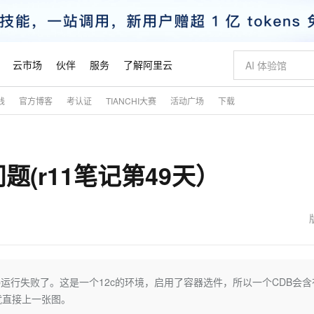
云市场
伙伴
服务
了解阿里云
践
官方博客
考认证
TIANCHI大赛
活动广场
下载
AI 特惠
数据与 API
成为产品伙伴
企业增值服务
最佳实践
价格计算器
AI 场景体
基础软件
产品伙伴合
阿里云认证
市场活动
配置报价
大模型
自助选配和估算价格
新方式
睿译宝，AI翻译排版一步到位
智启 AI 普惠权益
产品生态集成认证中心
企业支持计划
云上春晚
域名与网站
千问官方 MaaS 平台，为开发者和 Agent 而生，新用户赠送 1 亿 + tokens 额度
Qwen Aud
AI Coding
阿里云Maa
2026 阿里云
云服务器 E
为企业打
数据集
Windows
大模型认证
模型
NEW
NEW
问题(r11笔记第49天）
交付可用成果
值低价云产品抢先购
上传文档即自动完成翻译和格式还原
至高享 1亿+免费 tokens，加速 Al 应用落地
提供智能易用的域名与建站服务
智能编程，一键
安全可靠、
产品生态伙伴
专家技术服务
云上奥运之旅
弹性计算合作
阿里云中企出
手机三要素
宝塔 Linux
全部认证
价格优势
有专属领域专家
GLM-5.2：长任务时代开源旗舰模型
阿里云 OPC 创新助力计划
千问大模型
即刻拥有 DeepS
AI 电商营销
对象存储 O
大模型
产品生态伙伴工作台
企业增值服务台
云栖战略参考
云存储合作计
云栖大会
身份实名认证
CentOS
训练营
推动算力普惠，释放技术红利
最高返9万
多领域专家智能体,一键组建 AI 虚拟交付团队
快速构建应用程序和网站，即刻迈出上云第一步
至高百万元 Token 补贴，加速一人公司成长
多元化、高性能、安全可靠的大模型服务
真正可用的 1M 上下文,一次完成代码全链路开发
轻松解锁专属 Dee
从图文生成到
云上的中国
数据库合作计
活动全景
短信
Docker
图片和
站式影视创作平台
Hermes Agent，打造自进化智能体
Token Plan 模型订阅计划
数字证书管理服务（原SSL证书）
5 分钟轻松部署
AI 广告创作
无影云电脑
企业成长
NEW
信息公告
看见新力量
云网络合作计
OCR 文字识别
JAVA
证享300元代金券
可视化编排打通从文字构思到成片全链路闭环
全托管，含MySQL、PostgreSQL、SQL Server、MariaDB多引擎
自主进化，持久记忆，越用越聪明
Qwen3.8-Max 首发尝鲜，限时加量 10 倍，夜间低至2折
实现全站HTTPS，呈现可信的WEB访问
图文、视频一
随时随地安
魔搭 Mode
Kimi-K3
HappyHors
NEW
loud
服务实践
官网公告
金融模力时刻
Salesforce O
版
发票查验
全能环境
Claude Code + GStack 打造工程团队
千问办公，限时限量积分加倍
Qoder
低代码高效构
AI 建站
短信服务
Job运行失败了。这是一个12c的环境，启用了容器选件，所以一个CDB会
型
NEW
作计划
Kimi 最新旗舰模型，长程编程与推理利器
让文字生成流
计划
创新中心
魔搭 ModelSc
健康状态
理服务
让AI从“聊天伙伴”进化为能干活的“数字员工”
安装技能 GStack，拥有专属 AI 工程团队
你的AI工作搭子，覆盖日常办公高频场景
面向真实软件的智能体编程平台
0 代码专业建
就直接上一张图。
客户案例
天气预报查询
操作系统
态合作计划