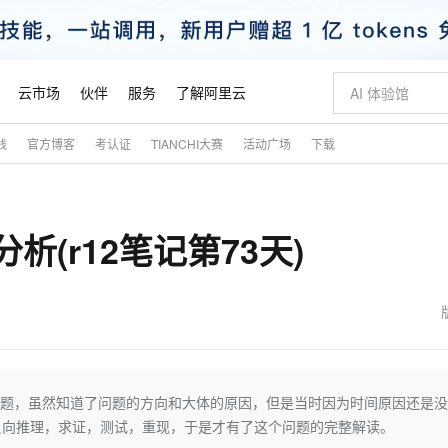
云市场
伙伴
服务
了解阿里云
践
官方博客
考认证
TIANCHI大赛
活动广场
下载
AI 特惠
数据与 API
成为产品伙伴
企业增值服务
最佳实践
价格计算器
AI 场景体
基础软件
产品伙伴合
阿里云认证
市场活动
配置报价
大模型
自助选配和估算价格
新方式
睿译宝，AI翻译排版一步到位
智启 AI 普惠权益
产品生态集成认证中心
企业支持计划
云上春晚
域名与网站
千问官方 MaaS 平台，为开发者和 Agent 而生，新用户赠送 1 亿 + tokens 额度
Qwen Aud
AI Coding
阿里云Maa
2026 阿里云
云服务器 E
为企业打
数据集
Windows
大模型认证
模型
NEW
NEW
析(r12笔记第73天)
交付可用成果
值低价云产品抢先购
上传文档即自动完成翻译和格式还原
至高享 1亿+免费 tokens，加速 Al 应用落地
提供智能易用的域名与建站服务
智能编程，一键
安全可靠、
产品生态伙伴
专家技术服务
云上奥运之旅
弹性计算合作
阿里云中企出
手机三要素
宝塔 Linux
全部认证
价格优势
有专属领域专家
GLM-5.2：长任务时代开源旗舰模型
阿里云 OPC 创新助力计划
千问大模型
即刻拥有 DeepS
AI 电商营销
对象存储 O
大模型
产品生态伙伴工作台
企业增值服务台
云栖战略参考
云存储合作计
云栖大会
身份实名认证
CentOS
训练营
推动算力普惠，释放技术红利
最高返9万
多领域专家智能体,一键组建 AI 虚拟交付团队
快速构建应用程序和网站，即刻迈出上云第一步
至高百万元 Token 补贴，加速一人公司成长
多元化、高性能、安全可靠的大模型服务
真正可用的 1M 上下文,一次完成代码全链路开发
轻松解锁专属 Dee
从图文生成到
云上的中国
数据库合作计
活动全景
短信
Docker
图片和
站式影视创作平台
Hermes Agent，打造自进化智能体
Token Plan 模型订阅计划
数字证书管理服务（原SSL证书）
5 分钟轻松部署
AI 广告创作
无影云电脑
企业成长
NEW
信息公告
看见新力量
云网络合作计
OCR 文字识别
JAVA
证享300元代金券
可视化编排打通从文字构思到成片全链路闭环
全托管，含MySQL、PostgreSQL、SQL Server、MariaDB多引擎
自主进化，持久记忆，越用越聪明
Qwen3.8-Max 首发尝鲜，限时加量 10 倍，夜间低至2折
实现全站HTTPS，呈现可信的WEB访问
图文、视频一
随时随地安
魔搭 Mode
Kimi-K3
HappyHors
NEW
loud
服务实践
官网公告
金融模力时刻
Salesforce O
版
发票查验
全能环境
Claude Code + GStack 打造工程团队
千问办公，限时限量积分加倍
Qoder
低代码高效构
AI 建站
短信服务
题，虽然知道了问题的方向和大体的原因，但是当时因为时间原因还是没
型
NEW
作计划
Kimi 最新旗舰模型，长程编程与推理利器
让文字生成流
计划
创新中心
魔搭 ModelSc
健康状态
理服务
让AI从“聊天伙伴”进化为能干活的“数字员工”
安装技能 GStack，拥有专属 AI 工程团队
你的AI工作搭子，覆盖日常办公高频场景
面向真实软件的智能体编程平台
0 代码专业建
反向推理，求证，测试，重现，于是才有了这个问题的完整解读。
客户案例
天气预报查询
操作系统
态合作计划