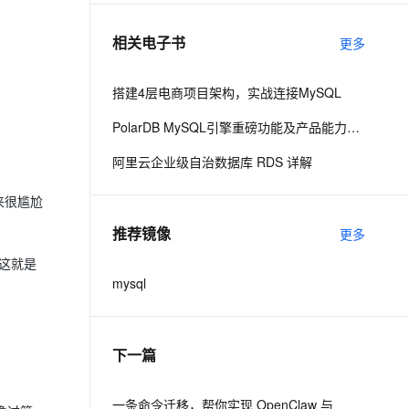
相关电子书
更多
息提取
与 AI 智能体进行实时音视频通话
从文本、图片、视频中提取结构化的属性信息
构建支持视频理解的 AI 音视频实时通话应用
搭建4层电商项目架构，实战连接MySQL
t.diy 一步搞定创意建站
构建大模型应用的安全防护体系
PolarDB MySQL引擎重磅功能及产品能力盛大发布
通过自然语言交互简化开发流程,全栈开发支持
通过阿里云安全产品对 AI 应用进行安全防护
阿里云企业级自治数据库 RDS 详解
起来很尴尬
推荐镜像
更多
这就是
mysql
下一篇
一条命令迁移，帮你实现 OpenClaw 与