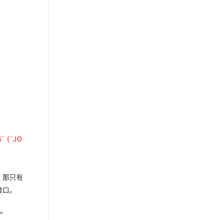
` (`JO
息，那只有
破口。
。