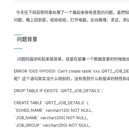
存储
天池大赛
Qwen3.7-Plus
云解析DNS
解决方案免费试用 新老
电子合同
最高领取价值200元试用
能看、能想、能动手的多模
安全
网络与CDN
今天在下班前帮同事处理了一个看起来很有意思的问题，虽然知
AI 算法大赛
畅捷通
问题，晚上回到家，收拾收拾，打开电脑，反向推理，求证，测
大数据开发治理平台 Data
AI 产品 免费试用
网络
安全
云开发大赛
Qwen3-VL-Plus
Tableau 订阅
1亿+ 大模型 tokens 和 
可观测
入门学习赛
中间件
AI空中课堂在线直播课
问题背景
云防火墙
140+云产品 免费试用
上云与迁云
云原生的云上边界网络安全
产品新客免费试用，最长1
数据库
生态解决方案
大模型服务
企业出海
大模型ACA认证体验
大数据计算
问题的描述听起来很简单，就是在部署一个数据变更的时候抛出
助力企业全员 AI 认知与能
行业生态解决方案
千问AI平台-Token Plan
政企业务
媒体服务
ERROR 1005 (HY000): Can't create table 'xxx.QRTZ
开发者生态解决方案
呢？这个语句其实没什么特别的，没有用到什么新版本的特性和
企业服务与云通信
千问AI平台-模型体验
AI 开发和 AI 应用解决
DROP TABLE IF EXISTS `QRTZ_JOB_DETAILS`;
在线体验全尺寸、多种模态
域名与网站
CREATE TABLE `QRTZ_JOB_DETAILS` (
Happy 系列大模型
终端用户计算
`SCHED_NAME` varchar(120) NOT NULL,
Serverless
`JOB_NAME` varchar(200) NOT NULL,
`JOB_GROUP` varchar(200) NOT NULL,
开发工具