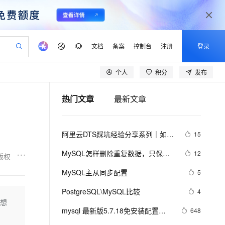
文档
备案
控制台
注册
登录
个人
积分
发布
验
作计划
器
AI 活动
专业服务
服务伙伴合作计划
开发者社区
加入我们
产品动态
服务平台百炼
阿里云 OPC 创新助力计划
热门文章
最新文章
一站式生成采购清单，支持单品或批量购买
io：打造专属 AI 语音助手
S产品伙伴计划（繁花）
峰会
CS
造的大模型服务与应用开发平台
一句话生成原生可编辑精美 PPT 文稿
AI 生产力先锋
Al MaaS 服务伙伴赋能合作
域名
博文
Careers
至高可申请百万元
Qwen3.8-Max 模型上线
开启高性价比 AI 编程新体验
弹性可伸缩的云计算服务
Qwen-Audio-3.0-Realtime 端到端实时语音角色扮演
输入一句话想法, 轻松生成专业的 PPT
先锋实践拓展 AI 生产力的边界
Token 补贴，五大权
计划
海大会
伙伴信用分合作计划
商标
问答
社会招聘
阿里云DTS踩坑经验分享系列｜如何
15
益加速 OPC 成功
eek-V4-Pro
SS
一键部署幻兽帕鲁游戏服务器
飞天发布时刻
HOT
Open Search 向量检索版支
划
备案
电子书
校园招聘
使用DTS进行MySQL->ClickHouse同
pSeek-V4-Pro
视频创作，一键激活电商全链路生产力
稳定、安全、高性价比、高性能的云存储服务
一键购买专属联机服务器，轻松开启游戏
所见，即是所愿
持视频检索 Pipeline 功能
更多支持
MySQL怎样删除重复数据，只保留
12
版权
步
划
公司注册
镜像站
视频生成
语音识别与合成
一条？
专属 QwenPaw
漫剧工坊：一站式动画创作平台
AI 实训营
HOT
应用身份服务 (IDaaS)
MySQL主从同步配置
5
合作伙伴培训与认证
划
上云迁移
站生成，高效打造优质广告素材
全接入的云上超级电脑
从聊天伙伴进化为能主动干活的本地数字员工
快速生产连贯的高质量长漫剧
从基础到进阶，Agent 创客手把手教你
OpenClaw 管理能力上线
lScope
我要反馈
e-1.1-T2V
Qwen3-TTS-Flash
PostgreSQL\MySQL比较
4
查询合作伙伴
n Alibaba Cloud ISV 合作
代维服务
建企业门户网站
10 分钟搭建微信、支付宝小程序
想
MaxCompute MaxFrame 提
畅细腻的高质量视频
离线语音合成大模型，多语言方言自适应，低延迟高稳定
创新加速
mysql 最新版5.7.18免安装配置指
ope
登录合作伙伴管理后台
648
我要建议
站，无忧落地极速上线
以可视化方式快速构建移动和 PC 门户网站
国内短信简单易用，安全可靠，秒级触达，全球覆盖200+国家和地区。
高效部署网站，快速应用到小程序
供自动弹性内存功能
南（不是exe哦，下载完后没有data