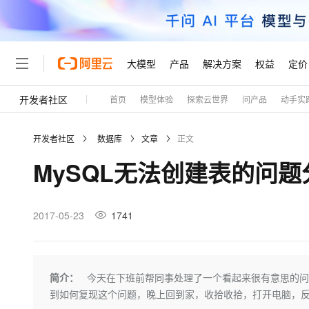
大模型
产品
解决方案
权益
定价
开发者社区
首页
模型体验
探索云世界
问产品
动手实
大模型
产品
解决方案
权益
定价
云市场
伙伴
服务
了解阿里云
精选产品
精选解决方案
普惠上云
产品定价
精选商城
成为销售伙伴
售前咨询
为什么选择阿里云
千问AI平台
开发者社区
数据库
文章
正文
了解云产品的定价详情
大模型服务平台百炼
千问办公，解锁你的工作
普惠上云 官方力荐
分销伙伴
在线服务
网站建设
什么是云计算
大
MySQL无法创建表的问题分
大模型服务与应用平台
企业级Agent产品，直接
云服务器38元/年起，超
咨询伙伴
多端小程序
技术领先
云上成本管理
售后服务
轻量应用服务器
Agency Agents：拥
官方推荐返现计划
大模型
精选产品
精选解决方案
Salesforce 国际版订阅
稳定可靠
管理和优化成本
推荐新用户得奖励，单订单
销售伙伴合作计划
2017-05-23
1741
自助服务
友盟天域
安全合规
人工智能与机器学习
AI
文本生成
云数据库 RDS
HappyHorse 打造一
云工开物
无影生态合作计划
在线服务
观测云
分析师报告
高校专属算力普惠，学生认
计算
互联网应用开发
Qwen3.8-Max
HOT
Salesforce On Alibaba C
工单服务
Tuya 物联网平台阿里云
研究报告与白皮书
人工智能平台 PAI
快速拥有专属 OpenClaw
简介：
今天在下班前帮同事处理了一个看起来很有意思的问
大模
Consulting Partner 合
大数据
容器
智能体时代全能旗舰模型
免费试用
短信专区
一站式AI开发、训练和推
到如何复现这个问题，晚上回到家，收拾收拾，打开电脑，
蓝凌 OA
AI 大模型销售与服务生
现代化应用