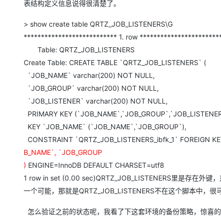
表结构定义信息说得很清楚了。
> show create table QRTZ_JOB_LISTENERS\G
*************************** 1. row ***********************
Table: QRTZ_JOB_LISTENERS
Create Table: CREATE TABLE `QRTZ_JOB_LISTENERS` (
`JOB_NAME` varchar(200) NOT NULL,
`JOB_GROUP` varchar(200) NOT NULL,
`JOB_LISTENER` varchar(200) NOT NULL,
PRIMARY KEY (`JOB_NAME`,`JOB_GROUP`,`JOB_LISTENER
KEY `JOB_NAME` (`JOB_NAME`,`JOB_GROUP`),
CONSTRAINT `QRTZ_JOB_LISTENERS_ibfk_1` FOREIGN KE
B_NAME`, `JOB_GROUP
)
ENGINE=InnoDB DEFAULT CHARSET=utf8
1 row in set (0.00 sec)QRTZ_JOB_LISTENER
一个可能，那就是QRTZ_JOB_LISTENERS不在这个脚
怎么验证之前的状态呢，我看了下这套环境的备份策略，惊喜的