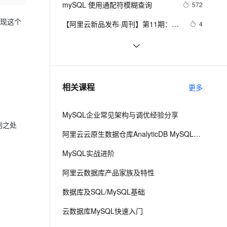
安全
mySQL 使用通配符模糊查询
我要投诉
e-1.1-I2V
Cosyvoice-V3-Flash
572
PolarDB
上云场景组合购
Milvus 弹性伸缩功能新增节
目录）
伴
漫剧创作，剧本、分镜、视频高效生成
100%兼容MySQL、PostgreSQL，兼容Oracle，支持集中和分布式
覆盖90%+业务场景，专享组合折扣价
点支持范围
畅自然，细节丰富
高表现力语音合成大模型，语音克隆听感自然
现这个
VPN
【阿里云新品发布·周刊】第11期：云
4
数据库 MySQL 8.0 重磅发布，更适合
ernetes 版 ACK
云聚AI 严选权益
AI 原生数据库服务发布
SSL 证书
mysql 状态访问方法
495
2V
Fun-ASR
企业使用场景的RDS数据库
，一键激活高效办公新体验
理容器应用的 K8s 服务
精选AI产品，从模型到应用全链提效
Agent 数据网关
文戏情感细腻自然，动作戏激烈拳拳到肉，实现更强表演能力
支持中英文自由切换，具备更强的噪声鲁棒性
堡垒机
Java必学MySQL数据库应用场景
395
AI 用量加速计划
云原生数据库 PolarDB
防火墙
、识别商机，让客服更高效、服务更出色。
Mysql笔记--常用命令
新老同享，达量后返
Agentic Database 发布
453
相关课程
更多
主机安全
应用
MySQL企业常见架构与调优经验分享
千问办公
NEW
AI 应用及服务市场
特别之处
的智能体编程平台
一站式AI生产力平台
阿里云云原生数据仓库AnalyticDB MySQL版 使用教程
AI 应用
伶鹊
MySQL实战进阶
企业级人与Agent协作平台，接入和调度多个数字员工
智能客服平台，对话机器人、对话分析、智能外呼
大模型
阿里云数据库产品家族及特性
大模型服务平台百炼 - 全妙
自然语言处理
数据库及SQL/MySQL基础
应用创作平台
多模态内容创作工具，已接入 DeepSeek
数据标注
云数据库MySQL快速入门
机器学习