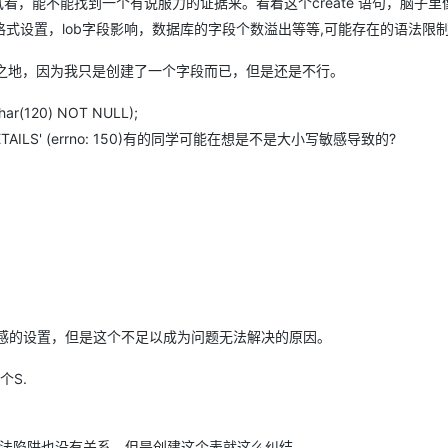
，能不能找到一个有说服力的证据来。看着这个create 语句，脑子里
式设置，lob字段影响，数据库的字段个数溢出等等,可能存在的语法限
之地，因为我只是创建了一个字段而已，但是还是不行。
ar(120) NOT NULL);
TZ_JOB_DETAILS' (errno: 150)有的同学可能在想是不是大小写敏感导致的?
中是开启了大小写敏感的设置，但是这个不足以成为问题无法解决的原因。
S.
这个表的限制和语法陷阱也没有关系，但是创建这个表就这么纠结。