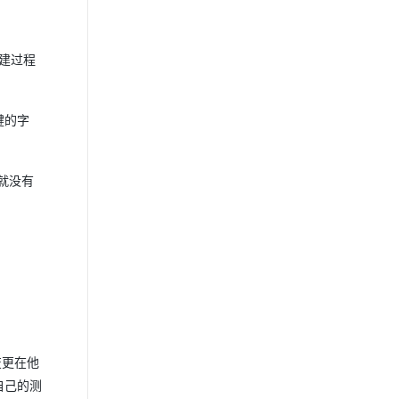
，创建过程
。
键的字
息就没有
变更在他
自己的测