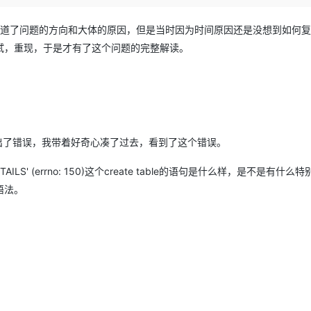
Deepseek-v4-pro
HappyHors
同享
万小智 AI 建站低至 15元/月
Qoder CN
AI 短剧/漫剧
云原生数据库 
快递物流查询
WordPress
成为服务伙
高校合作
点，立即开启云上创新
覆盖公网/内网、递归/权威、移动APP等全场景解析服务
送.CN域名，送备案服务码
基于千问大模型等，支持代码智能生成、研发智能问答
AI助力短剧
态智能体模型
旗舰 MoE 大模型，百万上下文与顶尖推理能力
图生视频，流
道了问题的方向和大体的原因，但是当时因为时间原因还是没想到如何复
Ubuntu
服务生态伙伴
试，重现，于是才有了这个问题的完整解读。
云工开物
企业应用
Works
Night Plan 支持 Qwen 3.8-Max
云原生大数据计算服务 MaxCompute
AI 办公
容器服务 Kub
NEW
GLM-5.2
Wan2.7-T
Red Hat
30+ 款产品免费体验
Data Agent 驱动的一站式 Data+AI 开发治理平台
夜间 5 折，Qwen/Meoo/TokenPlan 客户专享
面向分析的企业级SaaS模式云数据仓库
AI智能应用
提供一站式管
科研合作
视觉 Coding、空间感知、多模态思考等全面升级
1M上下文，专为长程任务能力而生
ERP
堂（旗舰版）
SUSE
智能客服
CRM
防护产品
2个月
自动承接线索
建站小程序
OA 办公系统
AI 应用构建
大模型原生
了错误，我带着好奇心凑了过去，看到了这个错误。
力提升
财税管理
模板建站
Qoder
大模型服务平台百炼-应用模版
HOT
NEW
_JOB_DETAILS' (errno: 150)这个create table的语句是什么样，是不是有什么
面向真实软件
个人版上线、团队版降价；千问3.8-Max首发发尝鲜
丰富多元化的应用模版和解决方案
400电话
定制建站
语法。
万有无界
大模型服务平台百炼-智能体
方案
广告营销
模板小程序
的模型效果
灵活可视化地构建企业级 Agent
定制小程序
秒悟
人工智能平台 PAI
APP 开发
云端极速 AI 
新一代 AI 视频生成模型，深度适配广告营销等场景
AI Native 的算法工程平台，一站式完成建模、训练、推理服务部署
建站系统