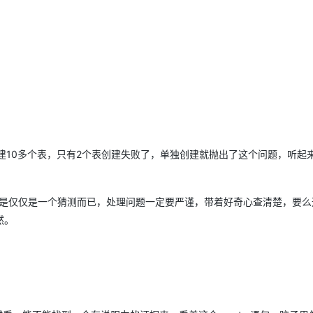
AI 应用
10分钟微调：让0.6B模型媲美235B模
多模态数据信
型
依托云原生高可用架构,实现Dify私有化部署
用1%尺寸在特定领域达到大模型90%以上效果
一个 AI 助手
超强辅助，Bol
即刻拥有 DeepSeek-R1 满血版
在企业官网、通讯软件中为客户提供 AI 客服
多种方案随心选，轻松解锁专属 DeepSeek
 现在的问题是创建10多个表，只有2个表创建失败了，单独创建就抛出了这个问题，听
但是仅仅是一个猜测而已，处理问题一定要严谨，带着好奇心查清楚，要么
然。