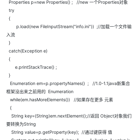
Properties p=new Properties() ; //new 一个Properties对象
try
{
p.load(new FileInputStream("info.ini")) ;//加载一个文件输
入流
}
catch(Exception e)
{
e.printStackTrace() ;
}
Enumeration em=p.propertyNames() ; //1.0-1.1java新集合
框架没出来之前用的 Enumeration
while(em.hasMoreElements()) //如果存在更多 元素
{
String key=(String)em.nextElement();//返回 Object对象我们
要转换为String
String value=p.getProperty(key); //通过键获得 值