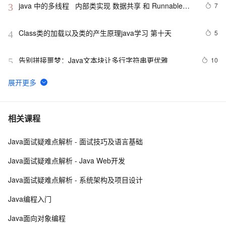
java 中的多线程   内部类实现 数据共享 和 Runnable实
7
3
现数据共享
Class类的加载以及类的产生原理java学习 第十天
5
4
告别拼接噩梦：Java文本块让多行字符串更优雅  
10
5
【JavaWeb】一文搞懂Java过滤器与拦截器的区别
9
6
Java编程中容易忽略的细节总结
6
7
相关课程
Java面试疑难点解析 - 面试技巧及语言基础
方块人 Java并发——volatile关键字
6
8
Java面试疑难点解析 - Java Web开发
java-基础-关键字
5
9
Java面试疑难点解析 - 系统架构及项目设计
java中两种添加监听器的策略
4
10
Java编程入门
Java面向对象编程