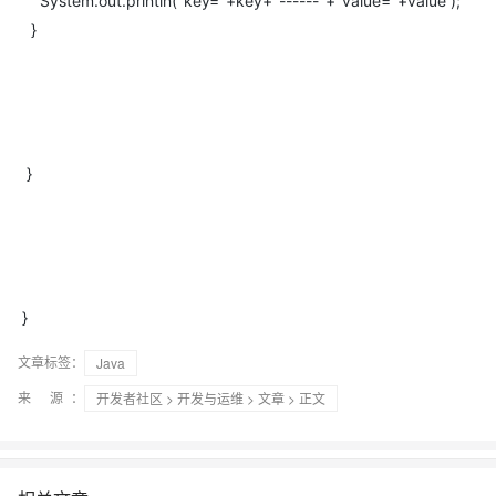
System.out.println("key="+key+"------"+"value="+value );
}
}
}
文章标签：
Java
来 源：
开发者社区
>
开发与运维
>
文章
> 正文