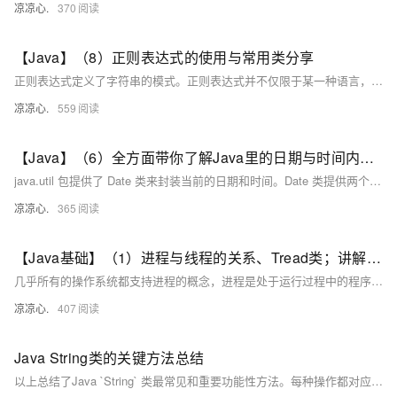
凉凉心.
370
【Java】（8）正则表达式的使用与常用类分享
正则表达式定义了字符串的模式。正则表达式并不仅限于某一种语言，但是在每种语言中有细微的差别。
凉凉心.
559
【Java】（6）全方面带你了解Java里的日期与时间内容，介绍 Calendar、GregorianCalendar、Date类
java.util 包提供了 Date 类来封装当前的日期和时间。Date 类提供两个构造函数来实例化 Date 对象。第一个构造函数使用当前日期和时间来初始化对象。Date( )第二个构造函数接收一个参数，该参数是从1970年1月1日起的毫秒数。
凉凉心.
365
【Java基础】（1）进程与线程的关系、Tread类；讲解基本线程安全、网络编程内容；JSON序列化与反序列化
几乎所有的操作系统都支持进程的概念，进程是处于运行过程中的程序，并且具有一定的独立功能，进程是系统进行资源分配和调度的一个独立单位一般而言，进程包含如下三个特征。独立性动态性并发性。
凉凉心.
407
Java String类的关键方法总结
以上总结了Java `String` 类最常见和重要功能性方法。每种操作都对应着日常编程任务，并且理解每种操作如何影响及处理 `Strings` 对于任何使用 Java 的开发者来说都至关重要。