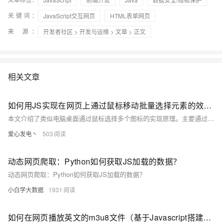
关键词：
JavaScript交互网页
HTML表单网页
来 源：
开发者社区
>
开发与运维
>
文章
> 正文
相关文章
如何用JS实现在网页上通过鼠标移动批量选择元素的效果？
本文介绍了类似电脑桌面通过鼠标选择多个图标的实现原理。主要通过监听mousedown、mousemove和mouseup事件，动态调整选择框大小并计算与元素的重叠情况。提供了角重叠和相交重叠的检测方法，并附有示例代码和在线演示链接，方便开发者参考与测试。
爱心发电丶
503
动态网页爬取：Python如何获取JS加载的数据？
动态网页爬取：Python如何获取JS加载的数据？
小白学大数据
1931
如何在网页播放英文的m3u8文件（基于Javascript搭建的在线网页工具）