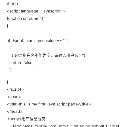
<html>
<script language="javascript">
function on_submit()
{
if (Form1.user_name.value == "")
{
alert("用户名不能为空，请输入用户名！");
return false;
}
}
</script>
<head>
<title>this is my first java script page</title>
</head>
<body>用户信息提交
<form name="Form1" onSubmit=" return on_submit() ;" met