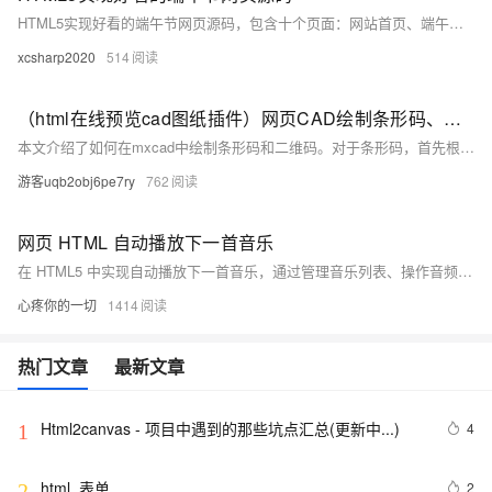
HTML5实现好看的端午节网页源码，包含十个页面：网站首页、端午节介绍、由来、习俗、文化、美食、故事、民谣、联系我们及登录/注册。页面设计简洁美观，内容丰富，兼容手机端，代码规范且注释完整，易于扩展和修改。提供完整的源码下载和视频演示，方便学习和使用。
xcsharp2020
514
（html在线预览cad图纸插件）网页CAD绘制条形码、二维码的教程
本文介绍了如何在mxcad中绘制条形码和二维码。对于条形码，首先根据应用场景选择合适的编码标准（如CODE39、EAN13等），通过编码规则将数据转换为二进制，并利用`McDbHatch`绘制条和空的组合，同时支持自定义实体及属性管理。 对于二维码，因其能存储更多信息且具备更强纠错能力，采用开源库QRCode.js进行编码处理，再通过`McDbHatch`绘制黑白矩阵，同样封装成自定义实体以便管理和扩展。文中还给出了完整的绘制流程与效果展示，包括创建二维码对象、设置参数、调用绘制方法以及最终的效果图。整个过程体现了灵活运用API与第三方库来实现复杂图形绘制的能力。
游客uqb2obj6pe7ry
762
网页 HTML 自动播放下一首音乐
在 HTML5 中实现自动播放下一首音乐，通过管理音乐列表、操作音频元素和监听事件完成。创建包含多个音乐链接的列表，使用 `&lt;audio&gt;` 元素加载音乐，监听 `ended` 事件，在当前音乐结束时自动播放下一首。示例代码展示了如何使用 JavaScript 实现这一功能，确保无缝切换音乐。
心疼你的一切
1414
热门文章
最新文章
Html2canvas - 项目中遇到的那些坑点汇总(更新中...)
4
1
html_表单
2
2