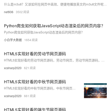
什么是m3u8？又该如何在网页中高效、便捷地播放英文的m3u8文件呢？今天这篇文章就带你一起了解，并推荐一种基于Javascript搭建的在线网页工具，让你轻松解决播放问题。
net936
3502
Python爬虫如何获取JavaScript动态渲染后的网页内容？
Python爬虫如何获取JavaScript动态渲染后的网页内容？
小白学大数据
1654
HTML5实现好看的劳动节网页源码
HTML5实现好看的劳动节网页源码，劳动节网页，劳动节网页源码，内置十个页面，各种模板都有，可以根据这些页面扩展更多页面，网页由网站首页、劳动节介绍、劳动节由来、劳动节习俗、劳动节文化、劳动节活动、劳动节故事、劳动节民谣、联系我们、登录/注册等页面组成，兼容手机端，页面干净整洁，内容丰富，可以扩展自己想要的，注释完整，代码规范，各种风格都有，代码上手简单，代码独立，可以直接运行使用。也可直接预览效果。
xcsharp2020
621
HTML5实现好看的中秋节网页源码
HTML5实现好看的中秋节网页源码，中秋节网页，中秋节网页源码，节日网页大作业，作业源码，内置十个页面，各种模板都有，可以根据这些页面扩展更多页面，网页由网站首页、中秋节介绍、中秋节由来、中秋节习俗、中秋节文化、中秋节美食、中秋节故事、中秋节民谣、联系我们、登录/注册等页面组成，兼容手机端，页面干净整洁，内容丰富，可以扩展自己想要的，注释完整，代码规范，各种风格都有，代码上手简单，代码独立，可以直接运行使用。也可直接预览效果。
xcsharp2020
661
HTML5实现好看的端午节网页源码