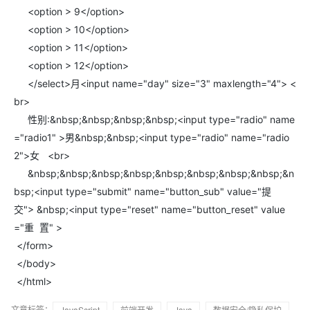
<option > 9</option>
<option > 10</option>
<option > 11</option>
<option > 12</option>
</select>月<input name="day" size="3" maxlength="4"> <
br>
性别:&nbsp;&nbsp;&nbsp;&nbsp;<input type="radio" name
="radio1" >男&nbsp;&nbsp;<input type="radio" name="radio
2">女 <br>
&nbsp;&nbsp;&nbsp;&nbsp;&nbsp;&nbsp;&nbsp;&nbsp;&n
bsp;<input type="submit" name="button_sub" value="提
交"> &nbsp;<input type="reset" name="button_reset" value
="重 置" >
</form>
</body>
</html>
文章标签：
JavaScript
前端开发
Java
数据安全/隐私保护