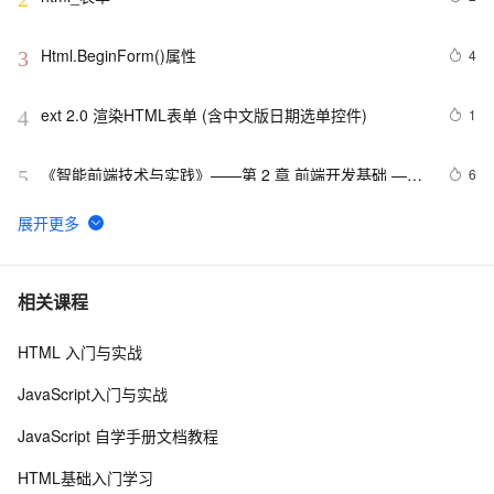
Html.BeginForm()属性
4
3
ext 2.0 渲染HTML表单 (含中文版日期选单控件)
1
4
《智能前端技术与实践》——第 2 章 前端开发基础 ——
6
5
2.2 HTML基础——2.2.1    HTML 文档基本结构（中）
html5手机网站需要加的那些meta/link标签，html5 meta
11
6
全解
Vue 结合html2canvas和jsPDF实现html页面转pdf 
1
7
相关课程
HTML 入门与实战
C#服务器端获取客户端(html)控件值
8
8
JavaScript入门与实战
HTML DOM addEventListener() 方法示例
4
9
JavaScript 自学手册文档教程
IIS MIME类型问题(html5 video 本地打开可以，IIS打开
2
10
HTML基础入门学习