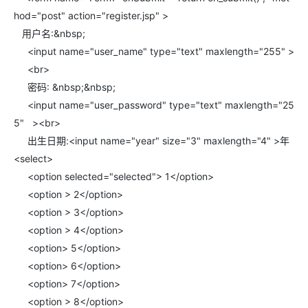
hod="post" action="register.jsp" >
用户名:&nbsp;
<input name="user_name" type="text" maxlength="255" >
<br>
密码: &nbsp;&nbsp;
<input name="user_password" type="text" maxlength="25
5" ><br>
出生日期:<input name="year" size="3" maxlength="4" >年
<select>
<option selected="selected"> 1</option>
<option > 2</option>
<option > 3</option>
<option > 4</option>
<option> 5</option>
<option> 6</option>
<option> 7</option>
<option > 8</option>