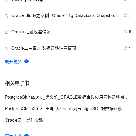
Oracle Study之案例--Oracle 11g DataGuard Snapshot 
7
3
Standby
Oracle 把触发器说透
5
4
Oracle二三事之 数据迁移注意事项
5
5
SQL Server和Oracle的常用函数对比 (转)
13
6
如何在 Oracle 中创建可插入数据库（PDB）？
9
7
相关电子书
PostgresChina2018_樊文凯_ORACLE数据库和应用异构迁移最佳实践
Oracle 创建触发器
4
8
PostgresChina2018_王帅_从Oracle到PostgreSQL的数据迁移
PolarDB PostgreSQL版：Oracle兼容的高性能数据库
13
9
Oracle云上最佳实践
如何查看Oracle的版本信息
4
10
查看更多