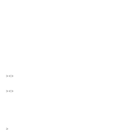
><>
><>
>