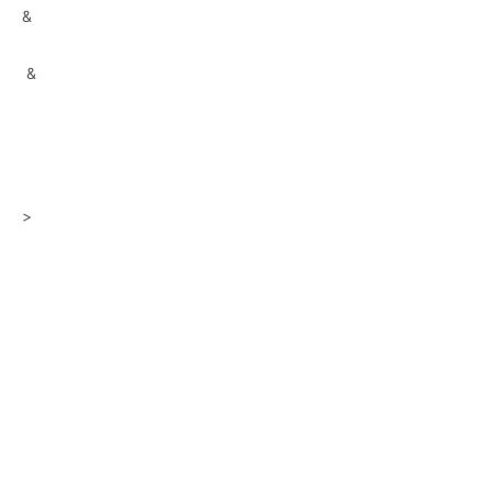
&
&
>