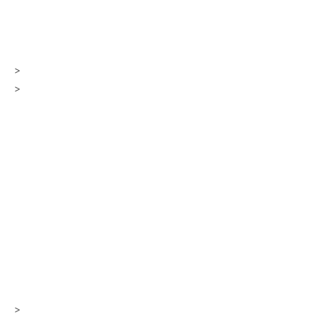
>
>
>