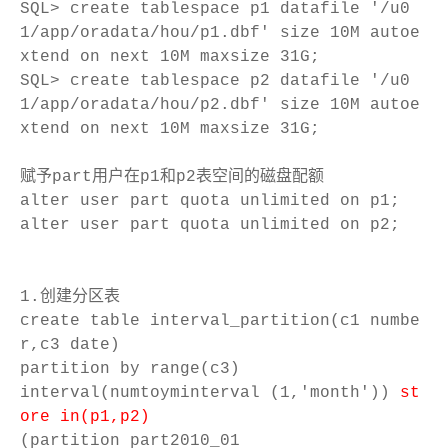
SQL> create tablespace p1 datafile '/u0
1/app/oradata/hou/p1.dbf' size 10M autoe
xtend on next 10M maxsize 31G;
SQL> create tablespace p2 datafile '/u0
1/app/oradata/hou/p2.dbf' size 10M autoe
xtend on next 10M maxsize 31G;
赋予part用户在p1和p2表空间的磁盘配额
alter user part quota unlimited on p1;
alter user part quota unlimited on p2;
1.创建分区表
create table interval_partition(c1 numbe
r,c3 date)
partition by range(c3)
interval(numtoyminterval (1,'month'))
st
ore in(p1,p2)
(partition part2010_01