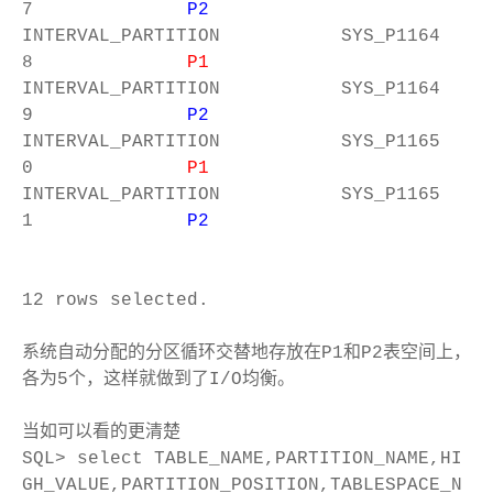
7
P2
INTERVAL_PARTITION SYS_P1164
8
P1
INTERVAL_PARTITION SYS_P1164
9
P2
INTERVAL_PARTITION SYS_P1165
0
P1
INTERVAL_PARTITION SYS_P1165
1
P2
12 rows selected.
系统自动分配的分区循环交替地存放在P1和P2表空间上，
各为5个，这样就做到了I/O均衡。
当如可以看的更清楚
SQL> select TABLE_NAME,PARTITION_NAME,HI
GH_VALUE,PARTITION_POSITION,TABLESPACE_N