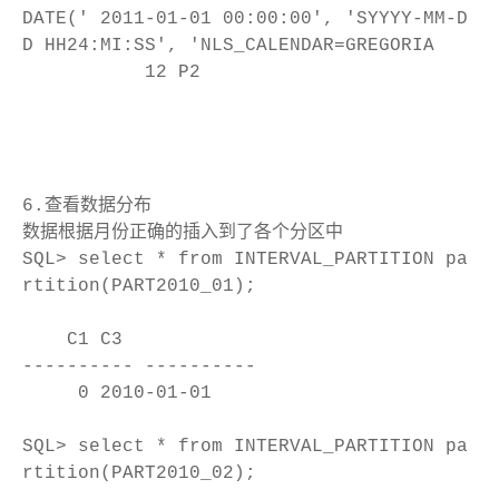
DATE(' 2011-01-01 00:00:00', 'SYYYY-MM-D
D HH24:MI:SS', 'NLS_CALENDAR=GREGORIA
12 P2
6.查看数据分布
数据根据月份正确的插入到了各个分区中
SQL> select * from INTERVAL_PARTITION pa
rtition(PART2010_01);
C1 C3
---------- ----------
0 2010-01-01
SQL> select * from INTERVAL_PARTITION pa
rtition(PART2010_02);