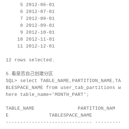
5 2012-06-01
6 2012-07-01
7 2012-08-01
8 2012-09-01
9 2012-10-01
10 2012-11-01
11 2012-12-01
12 rows selected.
5.看是否自己创建分区
SQL> select TABLE_NAME,PARTITION_NAME,TA
BLESPACE_NAME from user_tab_partitions w
here table_name='MONTH_PART';
TABLE_NAME PARTITION_NAM
E TABLESPACE_NAME
------------------------------ ---------