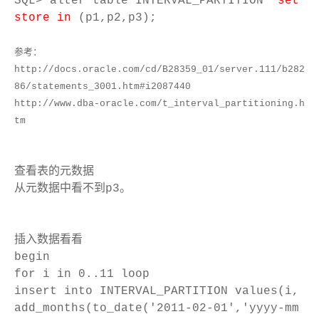
SQL> alter table INTERVAL_PARTITION
set
store in
(p1,p2,p3);
参考：
http://docs.oracle.com/cd/B28359_01/server.111/b282
86/statements_3001.htm#i2087440
http://www.dba-oracle.com/t_interval_partitioning.h
tm
查看表的元数据
从元数据中看不到p3。
插入数据看看
begin
for i in 0..11 loop
insert into INTERVAL_PARTITION values(i,
add_months(to_date('2011-02-01','yyyy-mm