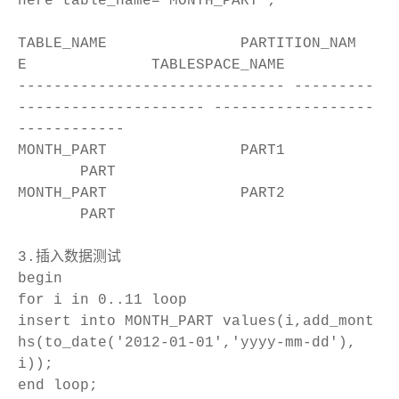
here table_name='MONTH_PART';
TABLE_NAME PARTITION_NAM
E TABLESPACE_NAME
------------------------------ ---------
--------------------- ------------------
------------
MONTH_PART PART1
PART
MONTH_PART PART2
PART
3.插入数据测试
begin
for i in 0..11 loop
insert into MONTH_PART values(i,add_mont
hs(to_date('2012-01-01','yyyy-mm-dd'),
i));
end loop;