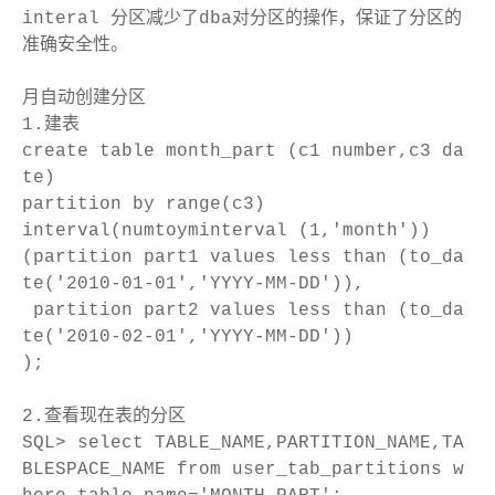
interal 分区减少了dba对分区的操作，保证了分区的
准确安全性。
月自动创建分区
1.建表
create table month_part (c1 number,c3 da
te)
partition by range(c3)
interval(numtoyminterval (1,'month'))
(partition part1 values less than (to_da
te('2010-01-01','YYYY-MM-DD')),
partition part2 values less than (to_da
te('2010-02-01','YYYY-MM-DD'))
);
2.查看现在表的分区
SQL> select TABLE_NAME,PARTITION_NAME,TA
BLESPACE_NAME from user_tab_partitions w