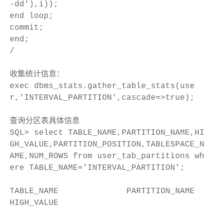
-dd'),i));
end loop;
commit;
end;
/
收集统计信息：
exec dbms_stats.gather_table_stats(use
r,'INTERVAL_PARTITION',cascade=>true);
查询分区表具体信息
SQL> select TABLE_NAME,PARTITION_NAME,HI
GH_VALUE,PARTITION_POSITION,TABLESPACE_N
AME,NUM_ROWS from user_tab_partitions wh
ere TABLE_NAME='INTERVAL_PARTITION';
TABLE_NAME PARTITION_NAME
HIGH_VALUE