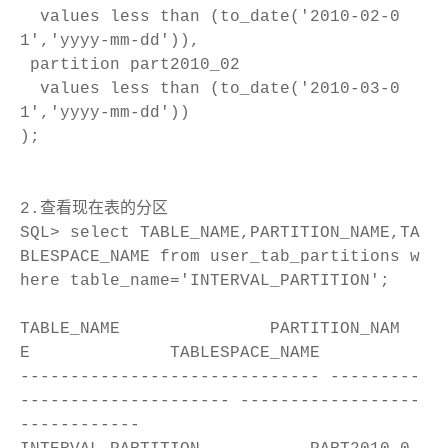
values less than (to_date('2010-02-0
1','yyyy-mm-dd')),
partition part2010_02
values less than (to_date('2010-03-0
1','yyyy-mm-dd'))
);
2.查看现在表的分区
SQL> select TABLE_NAME,PARTITION_NAME,TA
BLESPACE_NAME from user_tab_partitions w
here table_name='INTERVAL_PARTITION';
TABLE_NAME PARTITION_NAM
E TABLESPACE_NAME
------------------------------ ---------
--------------------- ------------------
------------