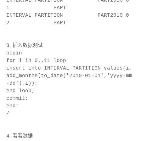
INTERVAL_PARTITION PART2010_0
1 PART
INTERVAL_PARTITION PART2010_0
2 PART
3.插入数据测试
begin
for i in 0..11 loop
insert into INTERVAL_PARTITION values(i,
add_months(to_date('2010-01-01','yyyy-mm
-dd'),i));
end loop;
commit;
end;
/
4.看看数据