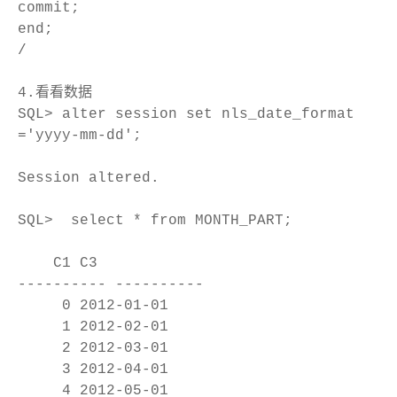
commit;
end;
/
4.看看数据
SQL> alter session set nls_date_format
='yyyy-mm-dd';
Session altered.
SQL> select * from MONTH_PART;
C1 C3
---------- ----------
0 2012-01-01
1 2012-02-01
2 2012-03-01
3 2012-04-01
4 2012-05-01