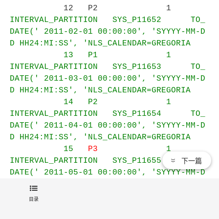
12 P2 1
INTERVAL_PARTITION SYS_P11652 TO_
DATE(' 2011-02-01 00:00:00', 'SYYYY-MM-D
D HH24:MI:SS', 'NLS_CALENDAR=GREGORIA
13 P1 1
INTERVAL_PARTITION SYS_P11653 TO_
DATE(' 2011-03-01 00:00:00', 'SYYYY-MM-D
D HH24:MI:SS', 'NLS_CALENDAR=GREGORIA
14 P2 1
INTERVAL_PARTITION SYS_P11654 TO_
DATE(' 2011-04-01 00:00:00', 'SYYYY-MM-D
D HH24:MI:SS', 'NLS_CALENDAR=GREGORIA
15
P3
1
下一篇
INTERVAL_PARTITION SYS_P11655 TO_
DATE(' 2011-05-01 00:00:00', 'SYYYY-MM-D
D HH24:MI:SS', 'NLS_CALENDAR=GREGORIA
16 P1 1
目录
INTERVAL_PARTITION SYS_P11656 TO_