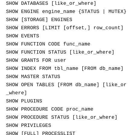
AI
媲
音
从文本、图片
SHOW DATABASES [like_or_where]
应
美
视
SHOW ENGINE engine_name {STATUS | MUTEX}
用
235B
频
超
模
通
强
依托云原生高可用架构,实现
SHOW [STORAGE] ENGINES
型
话
辅
SHOW ERRORS [LIMIT [offset,] row_count]
10
助，
用1%尺寸在特定领
构建支持
SHOW EVENTS
分
Bolt.diy
钟
即
一
构
SHOW FUNCTION CODE func_name
在
刻
步
建
SHOW FUNCTION STATUS [like_or_where]
聊
拥
搞
大
SHOW GRANTS FOR user
天
有
定
模
系
DeepSeek-
创
型
SHOW INDEX FROM tbl_name [FROM db_name]
统
R1
意
应
SHOW MASTER STATUS
中
满
建
用
SHOW OPEN TABLES [FROM db_name] [like_or
增
血
站
的
加
版
安
通过自然语言
_where]
一
全
多种方案随心选，轻松解
SHOW PLUGINS
个
防
SHOW PROCEDURE CODE proc_name
AI
护
助
体
SHOW PROCEDURE STATUS [like_or_where]
手
系
SHOW PRIVILEGES
在企业官网、通讯软件中为客
通过阿里
SHOW [FULL] PROCESSLIST