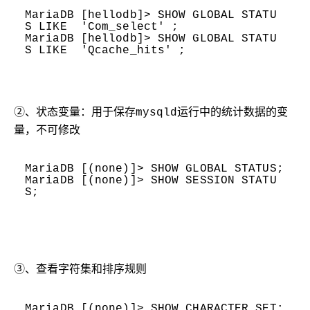
MariaDB [hellodb]> SHOW GLOBAL STATU
S LIKE
'Com_select'
;
MariaDB [hellodb]> SHOW GLOBAL STATU
S LIKE
'Qcache_hits'
;
②、状态变量：用于保存mysqld运行中的统计数据的变
量，不可修改
MariaDB [(none)]> SHOW GLOBAL STATUS;
MariaDB [(none)]> SHOW SESSION STATU
S;
③、查看字符集和排序规则
MariaDB [(none)]> SHOW CHARACTER SET;