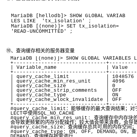
MariaDB [hellodb]> SHOW GLOBAL VARIAB
LES LIKE
'tx_isolation'
;
MariaDB [(none)]> SET tx_isolation=
'READ-UNCOMMITTED'
;
⑩、查询缓存相关的服务器变量
MariaDB [(none)]> SHOW GLOBAL VARIABLES 
+------------------------------+--------
| Variable_name | Value 
+------------------------------+--------
| query_cache_limit | 1048576 
| query_cache_min_res_unit | 4096 
| query_cache_size | 0 
| query_cache_strip_comments | OFF 
| query_cache_type | ON 
| query_cache_wlock_invalidate | OFF 
+------------------------------+--------
#query_cache_limit：能够缓存的最大查询结果
LECT中使用SQL_NO_CACHE
#query_cache_min_res_unit: 查询缓存
会导致更频繁的内存分配操作；较大值会带来浪费，会导
#query_cache_size：查询缓存总共可用的内存空
#query_cache_type: ON, OFF, DEMAND
DEMAND，查询缓存按需进行