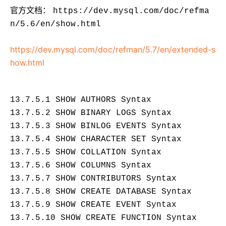
存储
服
频
与
询
全
营
认
管
势
务 (IDaaS)
伙伴
企
赋能
园
里
程
云
发
子
大
大
存
云
Max
K3
伙
专
官方文档：
https://dev.mysql.com/doc/refma
部
务
生
销
合
证
JAVA
理
身
公
OpenClaw
计划
出
合作
招
模
云
安全
序
计
大
书
官
模
储
聚
网络与CDN
大模型服务与应用平台
伴
家
HOT
NEW
认
中
从图文生成到
成
成
n/5.6/en/show.html
份
司
型
管理能力上
（繁
海
聘
OPC
算
赛
方
型
OSS
AI
技
全
证
推动算力普惠，释放
心
自
伙
实
注
线
花）
大
Salesforce
镜
创
网络
轻
推
严
安全
术
大
稳定、安全、高
能
AI
助
智能体时代全能旗舰模型
Kimi 最新旗舰模
管理和优化成本
伴
名
册
会
国际版订
技
入
像
销
新
https://dev.mysql.com/doc/refman/5.7/en/extended-s
模
训
量
荐
选
产
服
多元化、高性能、安
环
广
服
弹
信
认
型
阅
术
MaxCompute
门
站
助
可观测
练
应
返
售
权
HappyHorse-
Qwen3-
品
务
无
中间件
境
how.html
告
上
务
性
云
用
证
领
MaxFrame 提
学
力
营
用
现
益
1.1-
TTS-
数
生
影
伙
创
云
计
栖
分
友
先
供自动弹性内
习
计
Qwen3.7-
Deepseek-
上云与迁云
企
操
服
计
T2V
Flash
字
态
云
精选AI
数据库
在
作
短
迁
伴
我
算
大
合
盟
存功能
赛
划
Plus
v4-
业
作
务
划
证
伙
电
线
信
移
图文、视频一
合
会
作
天
稳
合
信
要
pro
企业出海
增
13.7.5.1 SHOW AUTHORS Syntax
至高百万元 Token
系
器
书
伴
脑
AI
推荐新用户得奖励，单订单
服
大数据计算
让文字生成流
离线语音
作
计
域
定
作
Milvus 弹性
息
反
值
统
管
用
快速构建应用程序和网站，
OCR
代
务
13.7.5.2 SHOW BINARY LOGS Syntax
随时随地安全接
能看、能想、能动手的多模
活
AI
最
计
划
可
伸缩功能新
Token
产
服
政企业务
计
公
馈
云
理
量
文字
维
旗舰 MoE 大模型
媒体服务
动
观
建
划
13.7.5.3 SHOW BINLOG EVENTS Syntax
靠
佳
WordPress
增节点支持
Plan
品
务
工
云
工
服
加
识别
服
划
短
告
全
测
站
13.7.5.4 SHOW CHARACTER SET Syntax
范围
实
HappyHorse-
Cosyvoi
模
生
台
单
数
开
务
速
务
信
更
我
企业服务与云通信
云
景
云
安
0 代码专业建
Ubuntu
Qwen3-
1.1-
V3-
型
态
发
服
践
据
物
（原
计
13.7.5.5 SHOW COLLATION Syntax
服
要
存
全
无
多
官
VL-
GLM-
I2V
Flash
订
伙
AI 原生数据
票
务
库
SSL
划
Tuya
务
高校专属算力普惠，学生认
建
储
域名与网站
合
Red
影
13.7.5.6 SHOW COLUMNS Syntax
网
AI
企
支
Plus
5.2
安
阅
伴
库服务发布
查
魔
RDS
证
物联
云
新老同享
议
合
规
国内短信简单易
Hat
生
公
短
13.7.5.7 SHOW CONTRIBUTORS Syntax
短
业
持
计
工
Agent 数据
验
全
书）
网平
搭
全托管，含MySQL、Postgr
上
图生视频，流
高表现力
作
终端用户计算
态
告
剧/
信
划
作
网关
成
13.7.5.8 SHOW CREATE DATABASE Syntax
我
免
视觉 Coding、空间感
1M上下文，专为长
台阿
分
SUSE
实现全站HTTPS，
春
云
计
合
ModelSco
漫
天
专
台
NEW
合
要
里云
析
人
长
晚
健
费
原
划
13.7.5.9 SHOW CREATE EVENT Syntax
Serverless
作
剧
气
区
作
云原生数据
Qwen3.8-Max 
投
版
师
工
Qoder
康
生
计
试
VPN
魔搭
13.7.5.10 SHOW CREATE FUNCTION Syntax
AI助力短剧
Wan2.7-
Fun-
预
建
伙
库 PolarDB
云
诉
数
报
智
状
数
开发工具
面向真实软件的智能
划
服