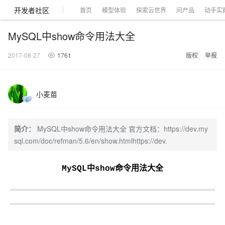
开发者社区
首页
模型体验
探索云世界
问产品
动手实
MySQL中show命令用法大全
2017-08-27
1761
版权
举报
大模型
产品
解决方案
权益
定价
云市场
伙伴
服务
了解阿里云
产品动态
精
精选解决方案
普
产
精
成
售
为
AI
价
数
成
企
天
AI
配
基
产
阿
市
创
专
服
开
加
小麦苗
千问AI平台
大模型
阿里云 OPC
选
惠
品
选
为
前
什
特
格
据
为
业
池
场
置
础
品
里
场
新
业
务
发
入
创新助力计
千问办公，解锁你的工作
千问官方 MaaS 平台
睿译宝，AI翻译排
Qwen Audio：打造专属 AI 语音助手
为企业打
一句话生成原生可编辑精美 PPT 文稿
NEW
NEW
Qwen3.8-
产
上
定
商
销
咨
么
惠
计
与
产
增
大
景
报
软
伙
云
活
加
服
伙
者
我
划
企业级Agent产品，直接交付可用成果
Max 模型上
上传文档即自动完成翻译和格式还原
Qwen-Audio-3.0-Realtime 端到端实时语音角色扮演
输入一句话想法, 轻松生成专业的 PPT
品
云
价
城
售
询
选
算
API
品
值
赛
体
价
件
伴
认
动
速
务
伴
社
们
简介：
MySQL中show命令用法大全 官方文档：https://dev.my
线
至高可申
智
伙
择
器
伙
服
验
器
合
证
合
区
Agency Agents：拥有专属领域专家
GLM-5.2：长任务时代开源旗舰模型
即刻拥有 DeepSeek-V4-Pro
一键部
HOT
sql.com/doc/refman/5.6/en/show.htmlhttps://dev.
大模型
启
精选产品
精选解决方案
大
普
在
域
云
2026
上
请百万元
数
伴
阿
伴
务
作
作
多领域专家智能体,一键组建 AI 虚拟交付团队
Open
真正可用的 1M 上下文,一次完成代码全链路开发
轻松解锁专属 DeepSeek-V4-Pro
一键购买专属联机服务器，轻松开启游戏
了解云产品的定价详情
AI
模
惠
线
名
服
阿里
云
据
AI
网
AI
Windows
域
Careers
Token 补
里
计
计
Search 向量
普
自助选配和估算价格
一站式生成采
人工智能与机器学习
AI
型
上
服
与
务
云峰
场
集
Coding
站
算
名
分
产
企
大
博
MySQL中show命令用法大全
云
HappyHorse 打造一站式影视创作平台
Hermes Agent，打造自进化智能体
5 分钟轻松部署
划
划
漫剧工坊：一站式动画创作平台
贴，五大
检索版支持
HOT
惠
服
云
务
网
器
会
景
宝塔
社
建
法
文本
图
语
智能编程，一键
销
品
业
模
文
云
视频检索
可视化编排打通从文字构思到成片全链路闭环
自主进化，持久记忆，越用越聪明
从聊天伙伴进化为能主动干活的本地数字员工
快速生产连贯的高质量长漫剧
权
手
权益加速
计算
互联网应用开发
务
官
站
ECS
组
Linux
商
会
设
大
伙
生
支
型
生成
片
音
Pipeline 功
益
阿里
阿
Al
上
价
机
平
方
合
标
招
提供智能易用的域名
安全可靠、弹性
OPC 成
赛
问
AI
伴
态
持
认
能
售
快速拥有专属 OpenClaw
Claude Code + GStack 打造工程团队
和
低代码高效构建企业门户网站
识
10 分钟搭建微信、支付宝小程序
云
里
MaaS
三
CentOS
至高享 1亿+免费 tok
大数据
台
力
购
容器
成
多
什
格
聘
答
电
集
计
证
功
MaaS
云
服务
让AI从“聊天伙伴”进化为能干活的“数字员工”
要
安装技能 GStack，拥有专属 AI 工程团队
以可视化方式快速构建移动和 PC 门户网站
备
高效部署网站，快速应用到小程序
后
视
别
百
荐
端
么
云
千
对
覆盖90
咨
本
优
商
成
划
Docker
应用身份服
产品
中
伙伴
素
案
校
阿
现代化应用
炼
小
是
开
电
问
象
Qwen3.8-
Kimi-
云服务器38元/年起，超