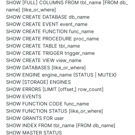
SHOW [FULL] COLUMNS FROM tbl_name [FROM db_
name] [like_or_where]
SHOW CREATE DATABASE db_name
SHOW CREATE EVENT event_name
SHOW CREATE FUNCTION func_name
SHOW CREATE PROCEDURE proc_name
SHOW CREATE TABLE tbl_name
SHOW CREATE TRIGGER trigger_name
SHOW CREATE VIEW view_name
SHOW DATABASES [like_or_where]
SHOW ENGINE engine_name {STATUS | MUTEX}
SHOW [STORAGE] ENGINES
SHOW ERRORS [LIMIT [offset,] row_count]
SHOW EVENTS
SHOW FUNCTION CODE func_name
SHOW FUNCTION STATUS [like_or_where]
SHOW GRANTS FOR user
SHOW INDEX FROM tbl_name [FROM db_name]
SHOW MASTER STATUS