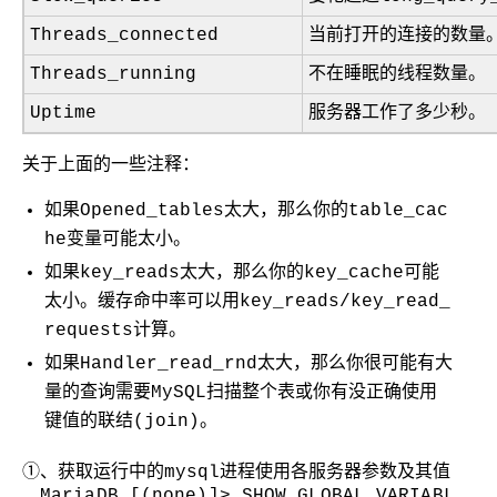
Threads_connected
当前打开的连接的数量
Threads_running
不在睡眠的线程数量。
Uptime
服务器工作了多少秒。
关于上面的一些注释：
如果
Opened_tables
太大，那么你的
table_cac
he
变量可能太小。
如果
key_reads
太大，那么你的
key_cache
可能
太小。缓存命中率可以用
key_reads
/
key_read_
requests
计算。
如果
Handler_read_rnd
太大，那么你很可能有大
量的查询需要MySQL扫描整个表或你有没正确使用
键值的联结(join)。
①、获取运行中的mysql进程使用各服务器参数及其值
MariaDB [(none)]> SHOW GLOBAL VARIABL