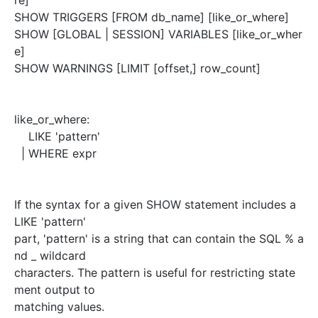
re]
SHOW TRIGGERS [FROM db_name] [like_or_where]
SHOW [GLOBAL | SESSION] VARIABLES [like_or_wher
e]
SHOW WARNINGS [LIMIT [offset,] row_count]
like_or_where:
LIKE 'pattern'
| WHERE expr
If the syntax for a given SHOW statement includes a
LIKE 'pattern'
part, 'pattern' is a string that can contain the SQL % a
nd _ wildcard
characters. The pattern is useful for restricting state
ment output to
matching values.