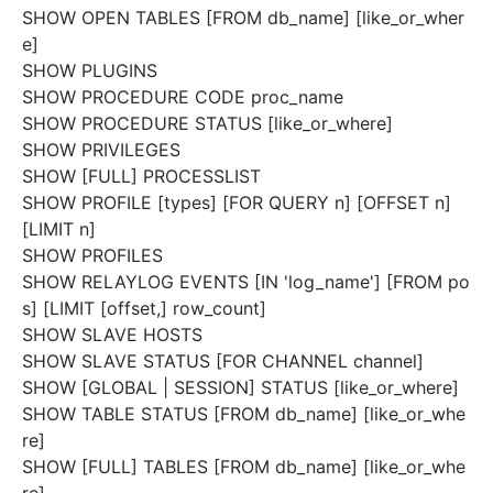
SHOW OPEN TABLES [FROM db_name] [like_or_wher
e]
SHOW PLUGINS
SHOW PROCEDURE CODE proc_name
SHOW PROCEDURE STATUS [like_or_where]
SHOW PRIVILEGES
SHOW [FULL] PROCESSLIST
SHOW PROFILE [types] [FOR QUERY n] [OFFSET n]
[LIMIT n]
SHOW PROFILES
SHOW RELAYLOG EVENTS [IN 'log_name'] [FROM po
s] [LIMIT [offset,] row_count]
SHOW SLAVE HOSTS
SHOW SLAVE STATUS [FOR CHANNEL channel]
SHOW [GLOBAL | SESSION] STATUS [like_or_where]
SHOW TABLE STATUS [FROM db_name] [like_or_whe
re]
SHOW [FULL] TABLES [FROM db_name] [like_or_whe