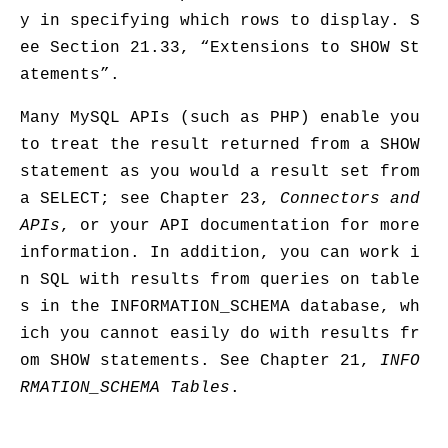
y in specifying which rows to display. S
ee
Section 21.33, “Extensions to SHOW St
atements”
.
Many MySQL APIs (such as PHP) enable you
to treat the result returned from a
SHOW
statement as you would a result set from
a
SELECT
; see
Chapter 23,
Connectors and
APIs
, or your API documentation for more
information. In addition, you can work i
n SQL with results from queries on table
s in the
INFORMATION_SCHEMA
database, wh
ich you cannot easily do with results fr
om
SHOW
statements. See
Chapter 21,
INFO
RMATION_SCHEMA Tables
.