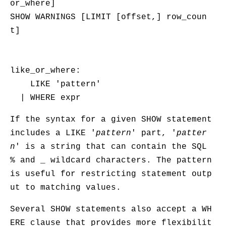
or_where]
SHOW WARNINGS [LIMIT [offset,] row_coun
t]
like_or_where:
LIKE 'pattern'
| WHERE expr
If the syntax for a given
SHOW
statement
includes a
LIKE '
pattern
'
part,
'
patter
n
'
is a string that can contain the SQL
%
and
_
wildcard characters. The pattern
is useful for restricting statement outp
ut to matching values.
Several
SHOW
statements also accept a
WH
ERE
clause that provides more flexibilit