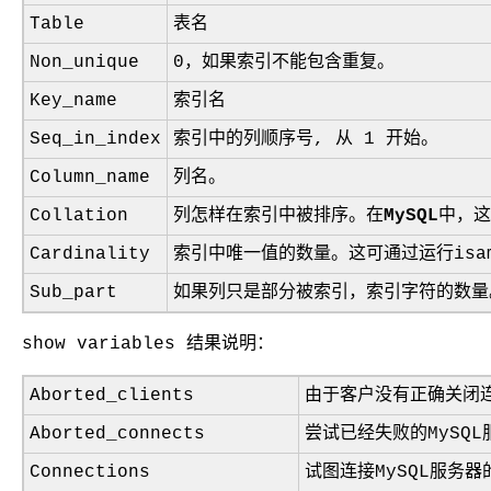
Table
表名
Non_unique
0，如果索引不能包含重复。
Key_name
索引名
Seq_in_index
索引中的列顺序号, 从 1 开始。
Column_name
列名。
Collation
列怎样在索引中被排序。在
MySQL
中，这
Cardinality
索引中唯一值的数量。这可通过运行
isa
Sub_part
如果列只是部分被索引，索引字符的数量
show variables 结果说明：
Aborted_clients
由于客户没有正确关闭
Aborted_connects
尝试已经失败的MySQ
Connections
试图连接MySQL服务器