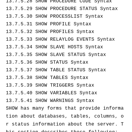
OA
企业级人与Ag
用
计
13.7.5.28 SHOW PROCEDURE CODE Syntax
至
舰
炼-
服
锋
DataWorks
量
定
为
台
办
智能客服
划
15
1亿+ 大模型 tokens 和 
版）
应
个人版上线、团队版降价；千
13.7.5.29 SHOW PROCEDURE STATUS Syntax
务
先锋实践拓展 
制
Data Agent 驱动的一站式
服
公
秒
元/
用
金
小
市
13.7.5.30 SHOW PROCESSLIST Syntax
系
悟
大
务
140+云
月
模
融
千
飞
云
程
场
生
统
模
13.7.5.31 SHOW PROFILE Syntax
产
版
伙
送.CN域名，送备案
模
问
天
防
序
型
态
云端极速 AI 
品
13.7.5.32 SHOW PROFILES Syntax
力
AI
丰富多元化的应用模
发
伴
火
财
服
免
Night
解
时
平
APP
布
墙
13.7.5.33 SHOW RELAYLOG EVENTS Syntax
税
务
费
Plan
刻
AI
台-
大
开发
时
决
云原生的云上边界网络安全
管
13.7.5.34 SHOW SLAVE HOSTS Syntax
平
试
支
应
模
模
刻
方
理
服
台
客
用
建
13.7.5.35 SHOW SLAVE STATUS Syntax
持
用
型
型
所见，即是所
案
务
百
户
站
Qwen
产品新客免费试用，最长1
体
服
13.7.5.36 SHOW STATUS Syntax
400
生
炼
案
大
系
3.8-
验
务
电
AI
13.7.5.37 SHOW TABLE STATUS Syntax
态
-
例
模
统
大
Max
平
话
实
伙
全
13.7.5.38 SHOW TABLES Syntax
型
模
台
行
NEW
在线体验全尺寸、多种模态
训
伴
妙
型
百
业
广
13.7.5.39 SHOW TRIGGERS Syntax
夜间 5 折，Qwen/Me
营
自
多模态内
ACA
炼-
生
告
Happy
13.7.5.40 SHOW VARIABLES Syntax
从基础到进阶，
然
认
智
态
营
系
语
13.7.5.41 SHOW WARNINGS Syntax
证
能
解
销
列
言
体
SHOW
has many forms that provide informa
体
决
大
处
验
方
模
灵活可视化地构建企业级
tion about databases, tables, columns, o
理
案
助力企业全员 AI 认知与能
型
r status information about the server. T
人
新一代 AI 视频生成模型
数
开