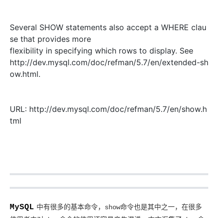
Several SHOW statements also accept a WHERE clau
se that provides more
flexibility in specifying which rows to display. See
http://dev.mysql.com/doc/refman/5.7/en/extended-sh
ow.html.
URL: http://dev.mysql.com/doc/refman/5.7/en/show.h
tml
MySQL
中有很多的基本命令，show命令也是其中之一，在很多