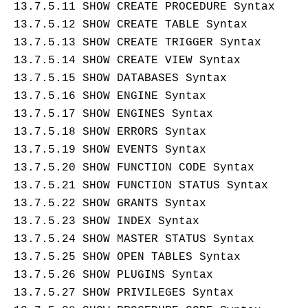
ModelScope
用
T2V
ASR
报
13.7.5.11 SHOW CREATE PROCEDURE Syntax
蓝
千
伴
Agentic
上
站
据
告
能
态
据
SSL
务
AI
查
凌
问
培
Database 发
奥
库
平
Salesforce
13.7.5.12 SHOW CREATE TABLE Syntax
小
Qoder
库
证
迁移与运维管理
实
办
询
解
OA
研
办
训
布
运
合
文戏情感细腻
支持中英
台
On
CN
PolarDB
高
书
践
程
13.7.5.13 SHOW CREATE TRIGGER Syntax
公
决
究
公，
与
之
作
PAI
Alibaba
专有云
基于千问大模型等，
100%兼容MyS
校
快
序
电
AI智能应用
13.7.5.14 SHOW CREATE VIEW Syntax
方
报
限
认
旅
计
堡
Cloud
创
大
递
合
子
案
告
时
证
模
划
垒
13.7.5.15 SHOW DATABASES Syntax
Consulting
新
一站式AI开发、训练和推
云
容
物
智
合
云
免
型
作
大
AI
大模
与
限
机
Partner 合
中
原
器
13.7.5.16 SHOW ENGINE Syntax
流
能
同
查
栖
费
云
白
量
模
模
应
型原
作计划
心
云
生
服
查
客
13.7.5.17 SHOW ENGINES Syntax
询
战
试
网
防
皮
积
板
云
解
型
用
生应
大
务
畅
询
服
合
略
用
络
火
书
AI
分
13.7.5.18 SHOW ERRORS Syntax
建
工
析
数
Kubernetes
服
构
用
捷
作
参
自动承接线索
新
合
墙
大
加
站
开
DNS
13.7.5.19 SHOW EVENTS Syntax
据
版
通
务
建
伙
考
老
作
模
倍
物
企
计
ACK
覆盖公网/内网、递归/权威
13.7.5.20 SHOW FUNCTION CODE Syntax
主
Qoder
千
伴
同
定
计
型
NEW
Tableau
算
业
提供一站式管理容
云
AI
机
问
HOT
享
制
划
科
13.7.5.21 SHOW FUNCTION STATUS Syntax
销
你的AI工作搭子，
订阅
大
服
登
应
上
安
办
活
建
研
售
最高领取价值200元试用
千
大
13.7.5.22 SHOW GRANTS Syntax
数
务
录
的
Salesforce
全
公
用
面向真实软件
站
合
与
万
动
AI空
问
模
据
MaxCompute
13.7.5.23 SHOW INDEX Syntax
合
中
On
NEW
作
AI
服
小
中课
AI
型
开
面向分析的企业级Sa
作
国
模
Alibaba
万
13.7.5.24 SHOW MASTER STATUS Syntax
产
务
智
堂在
平
服
AI
发
AI
伙
板
Cloud ISV
有
一站式A
品
生
AI
13.7.5.25 SHOW OPEN TABLES Syntax
线直
台-
务
ERP
生
治
看
应
伴
小
合作计划
无
免
态
建
播课
Token
平
产
理
13.7.5.26 SHOW PLUGINS Syntax
见
管
程
用
界
伶
费
合
站
CRM
堂
Plan
台
力
平
新
理
序
13.7.5.27 SHOW PRIVILEGES Syntax
鹊
试
作
及
低
（旗
百
NEW
先
台
成
力
后