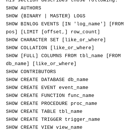
his section describes those following:
工
据
发
智
SHOW AUTHORS
标
者
能
注
SHOW {BINARY | MASTER} LOGS
生
平
态
SHOW BINLOG EVENTS [IN 'log_name'] [FROM
台
机
解
PAI
器
pos] [LIMIT [offset,] row_count]
决
学
AI Native 的
SHOW CHARACTER SET [like_or_where]
方
习
案
SHOW COLLATION [like_or_where]
SHOW [FULL] COLUMNS FROM tbl_name [FROM
AI
大模型解决方
开
db_name] [like_or_where]
案
发
SHOW CONTRIBUTORS
和
快
10
多
与
SHOW CREATE DATABASE db_name
AI
速
分
模
AI
应
SHOW CREATE EVENT event_name
部
钟
态
智
用
SHOW CREATE FUNCTION func_name
署
微
数
能
解
Dify，
调：
据
体
SHOW CREATE PROCEDURE proc_name
决
高
让
信
进
方
SHOW CREATE TABLE tbl_name
效
0.6B
息
行
案
SHOW CREATE TRIGGER trigger_name
搭
模
提
实
建
型
取
时
SHOW CREATE VIEW view_name