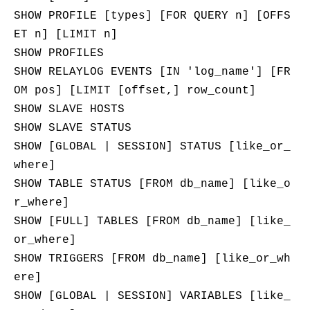
SHOW PROFILE [types] [FOR QUERY n] [OFFS
ET n] [LIMIT n]
SHOW PROFILES
SHOW RELAYLOG EVENTS [IN 'log_name'] [FR
OM pos] [LIMIT [offset,] row_count]
SHOW SLAVE HOSTS
SHOW SLAVE STATUS
SHOW [GLOBAL | SESSION] STATUS [like_or_
where]
SHOW TABLE STATUS [FROM db_name] [like_o
r_where]
SHOW [FULL] TABLES [FROM db_name] [like_
or_where]
SHOW TRIGGERS [FROM db_name] [like_or_wh
ere]
SHOW [GLOBAL | SESSION] VARIABLES [like_