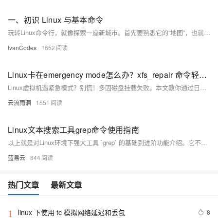
一、初识 Linux 与基本命令
玩转Linux命令行，就像探索一座新城市。首先要熟悉它的“地图”，也就是/根目录下/etc（放配置）、/home（住家）这些核心区域。然后掌握几个“生存口令”：用ls看周围，cd去别处，mkdir建新房，cp/mv搬东西，再用cat或tail看文件内容。最后，别忘了随时按Tab键，它能帮你自动补全命令和路径，是提高效率的第一神器。
IvanCodes
1652
Linux卡在emergency mode怎么办？xfs_repair 命令轻松解决
Linux虚拟机遇紧急模式？别慌！多因磁盘挂载失败。本文教你通过日志定位问题，用`xfs_repair`等工具修复文件系统，三步快速恢复。掌握查日志、修磁盘、验重启，轻松应对紧急模式，保障系统稳定运行。
云流雨洄
1551
Linux文本搜索工具grep命令使用指南
以上就是对Linux环境下强大工具 `grep` 的基础到进阶功能介绍。它不仅能够执行简单文字查询任务还能够处理复杂文字处理任务，并且支持强大而灵活地正则表达规范来增加查询精度与效率。无论您是程序员、数据分析师还是系统管理员，在日常工作中熟练运用该命令都将极大提升您处理和分析数据效率。
蓝易云
844
热门文章
最新文章
linux 下使用 tc 模拟网络延迟和丢包
8
1