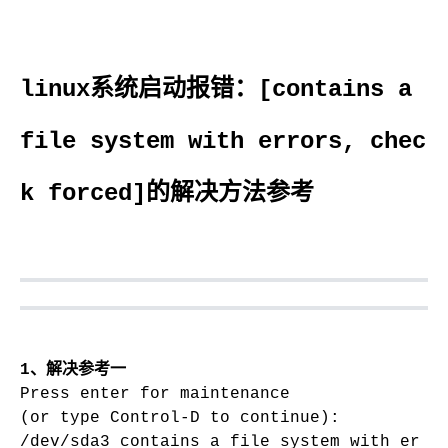
linux系统启动报错：[contains a
file system with errors, chec
k forced]的解决方法参考
1、解决参考一
Press enter for maintenance
(or type Control-D to continue):
/dev/sda3 contains a file system with er