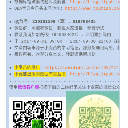
● 数据库笔试面试题库及解答：
http://blog.itpub.net/
● DBA宝典今日头条号地址：
http://www.toutiao.com/c
..............................................
● QQ群号：
230161599
（满）
、618766405
● 微信群：可加我微信，我拉大家进群，非诚勿扰
● 联系我请加QQ好友
（
646634621
）
，注明添加缘由
● 于 2017-09-01 09:00 ~ 2017-09-30 22:00 在魔
● 文章内容来源于小麦苗的学习笔记，部分整理自网络，若有
● 版权所有，欢迎分享本文，转载请保留出处
..............................................
●
小麦苗的微店
：
https://weidian.com/s/793741433?
●
小麦苗出版的数据库类丛书
：
http://blog.itpub.net/
..............................................
使用
微信客户端
扫描下面的二维码来关注小麦苗的微信公众号