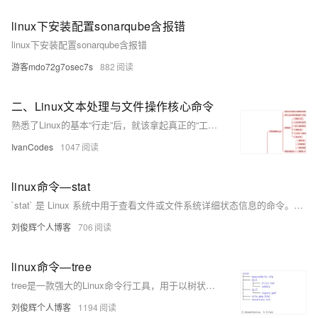
linux下安装配置sonarqube含报错
linux下安装配置sonarqube含报错
游客mdo72g7osec7s
882
二、Linux文本处理与文件操作核心命令
熟悉了Linux的基本“行走”后，就该拿起真正的“工具”干活了。用grep这个“放大镜”在文件里搜索内容，用find这个“探测器”在系统中寻找文件，再用tar把东西打包带走。最关键的是要学会使用管道符|，它像一条流水线，能把这些命令串联起来，让简单工具组合出强大的功能，比如 ps -ef | grep 'nginx' 就能快速找出nginx进程。
IvanCodes
1047
linux命令—stat
`stat` 是 Linux 系统中用于查看文件或文件系统详细状态信息的命令。相比 `ls -l`，它提供更全面的信息，包括文件大小、权限、所有者、时间戳（最后访问、修改、状态变更时间）、inode 号、设备信息等。其常用选项包括 `-f` 查看文件系统状态、`-t` 以简洁格式输出、`-L` 跟踪符号链接，以及 `-c` 或 `--format` 自定义输出格式。通过这些选项，用户可以灵活获取所需信息，适用于系统调试、权限检查、磁盘管理等场景。
刘俊辉个人博客
706
linux命令—tree
tree是一款强大的Linux命令行工具，用于以树状结构递归展示目录和文件，直观呈现层级关系。支持多种功能，如过滤、排序、权限显示及格式化输出等。安装方法因系统而异常用场景包括：基础用法（显示当前或指定目录结构）、核心参数应用（如层级控制-L、隐藏文件显示-a、完整路径输出-f）以及进阶操作（如磁盘空间分析--du、结合grep过滤内容、生成JSON格式列表-J等）。此外，还可生成网站目录结构图并导出为HTML文件。注意事项：使用Tab键补全路径避免错误；超大目录建议限制遍历层数；脚本中推荐禁用统计信息以优化性能。更多详情可查阅手册mantree。
刘俊辉个人博客
1194