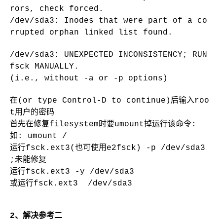
rors, check forced.
/dev/sda3: Inodes that were part of a co
rrupted orphan linked list found.
/dev/sda3: UNEXPECTED INCONSISTENCY; RUN
fsck MANUALLY.
(i.e., without -a or -p options)
在(or type Control-D to continue)后输入roo
t用户的密码
首先在修复filesystem时要umount掉运行该命令:
如: umount /
运行fsck.ext3(也可使用e2fsck) -p /dev/sda3
;未能修复
运行fsck.ext3 -y /dev/sda3
或运行fsck.ext3 /dev/sda3
2、解决参考二