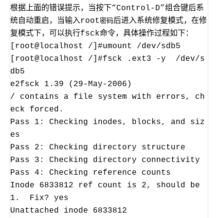
根据上面的错误提示，当按下“Control-D”组合键后系
统自动重启，当输入root
后进入系统修复模式，在修
密码
复模式下，可以执行fsck命令，具体操作过程如下：
[root@localhost /]#umount /dev/sdb5
[root@localhost /]#fsck .ext3 -y /dev/s
db5
e2fsck 1.39 (29-May-2006)
/ contains a file system with errors, ch
eck forced.
Pass 1: Checking inodes, blocks, and siz
es
Pass 2: Checking directory structure
Pass 3: Checking directory connectivity
Pass 4: Checking reference counts
Inode 6833812 ref count is 2, should be
1. Fix
? yes
Unattached inode 6833812