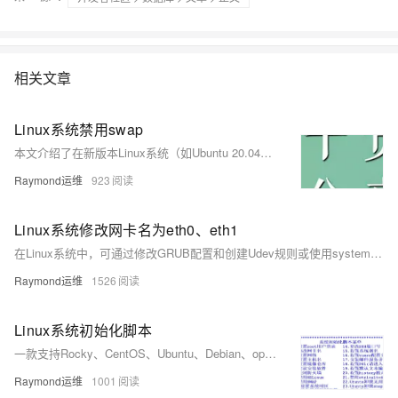
相关文章
Linux系统禁用swap
本文介绍了在新版本Linux系统（如Ubuntu 20.04+、CentOS Stream、openEuler等）中禁用swap的两种方法。传统通过注释/etc/fstab中swap行的方式已失效，现需使用systemd管理swap.target服务或在/etc/fstab中添加noauto参数实现禁用。方法1通过屏蔽swap.target适用于新版系统，方法2通过修改fstab挂载选项更通用，兼容所有系统。
Raymond运维
923
Linux系统修改网卡名为eth0、eth1
在Linux系统中，可通过修改GRUB配置和创建Udev规则或使用systemd链接文件，将网卡名改为`eth0`、`eth1`等传统命名方式，适用于多种发行版并支持多网卡配置。
Raymond运维
1526
Linux系统初始化脚本
一款支持Rocky、CentOS、Ubuntu、Debian、openEuler等主流Linux发行版的系统初始化Shell脚本，涵盖网络配置、主机名设置、镜像源更换、安全加固等多项功能，适配单/双网卡环境，支持UEFI引导，提供多版本下载与持续更新。
Raymond运维
1001