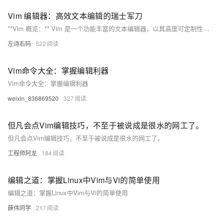
Vim 编辑器：高效文本编辑的瑞士军刀
**Vim 概览：** Vim 是一个功能丰富的文本编辑器，以其高度可定制性著称。文章介绍了 Vim 的高效使用技巧，包括快捷打开文件、命令行模式下的常用命令、查找与替换、删除和复制文本。还讨论了配置 `.vimrc` 文件以自定义设置，如改变 leader 键、设置缩进和高亮，并展示了安装插件如 vim-airline 和 vim-snazzy 的方法。通过这些技巧，用户能提升 Vim 使用效率。
左诗右码
522
Vim命令大全：掌握编辑利器
Vim命令大全：掌握编辑利器
weixin_836869520
327
但凡会点Vim编辑技巧，不至于被说成是很水的网工了。
但凡会点Vim编辑技巧，不至于被说成是很水的网工了。
工程师阿龙
184
编辑之道：掌握Linux中Vim与Vi的简单使用
编辑之道：掌握Linux中Vim与Vi的简单使用
薛伟同学
217