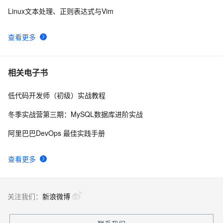
Linux文本处理、正则表达式与Vim
Linux - ubuntu下Vim安装失败，报The following 
1
8
packages have unmet dependencies: vim : Depends: 
vim-common 
查看更多
Linux_服务器_04_vim编辑器的使用
562
9
vim基础操作整理
460
10
相关电子书
低代码开发师（初级）实战教程
冬季实战营第三期：MySQL数据库进阶实战
阿里巴巴DevOps 最佳实践手册
查看更多
关注我们：
新浪微博