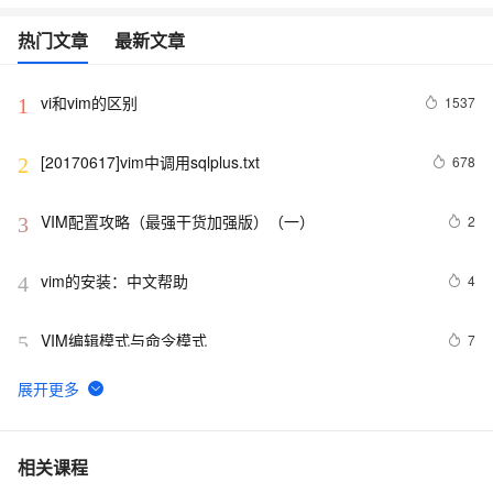
热门文章
最新文章
vi和vim的区别
1537
1
[20170617]vim中调用sqlplus.txt
678
2
VIM配置攻略（最强干货加强版）（一）
2
3
vim的安装：中文帮助
4
4
VIM编辑模式与命令模式
7
5
[20121207]vim中使用bc做10与16进制计算.txt
4
6
VIM常用操作和使用方法
4
7
相关课程