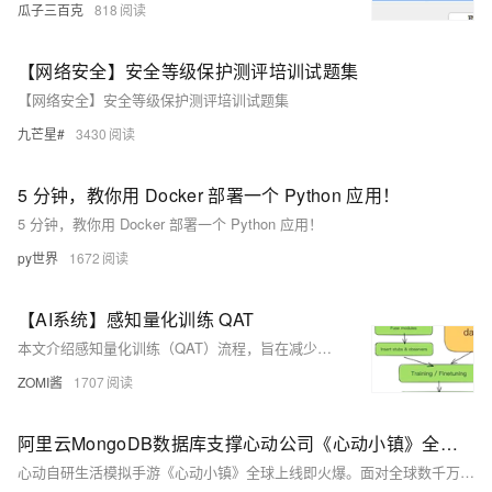
瓜子三百克
818
【网络安全】安全等级保护测评培训试题集
【网络安全】安全等级保护测评培训试题集
九芒星#
3430
5 分钟，教你用 Docker 部署一个 Python 应用！
5 分钟，教你用 Docker 部署一个 Python 应用！
py世界
1672
【AI系统】感知量化训练 QAT
本文介绍感知量化训练（QAT）流程，旨在减少神经网络从FP32量化至INT8时的精度损失。通过在模型中插入伪量化节点（FakeQuant）模拟量化误差，并在训练中最小化这些误差，使模型适应量化环境。文章还探讨了伪量化节点的作用、正向与反向传播处理、TensorRT中的QAT模型高效推理，以及QAT与PTQ的对比，提供了实践技巧，如从良好校准的PTQ模型开始、采用余弦退火学习率计划等。
ZOMI酱
1707
阿里云MongoDB数据库支撑心动公司《心动小镇》全球稳定发行
心动自研生活模拟手游《心动小镇》全球上线即火爆。面对全球数千万玩家带来的海量高频存档压力与复杂的跨国运维挑战，心动借助阿里云MongoDB强大的弹性伸缩与秒级回档能力，成功保障了全球玩家极致稳定的游戏体验。