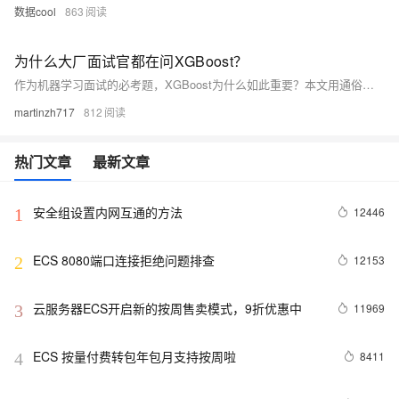
数据cool
863
为什么大厂面试官都在问XGBoost？
作为机器学习面试的必考题，XGBoost为什么如此重要？本文用通俗易懂的方式，带你掌握XGBoost的核心知识点，让你在面试中侃侃而谈，轻松拿下offer！
martinzh717
812
热门文章
最新文章
安全组设置内网互通的方法
12446
1
ECS 8080端口连接拒绝问题排查
12153
2
云服务器ECS开启新的按周售卖模式，9折优惠中
11969
3
ECS 按量付费转包年包月支持按周啦
8411
4