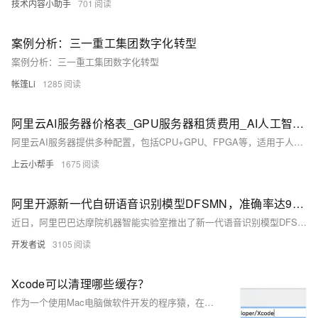
技术内容小助手
701
案例分析：三一重工集团数字化转型
案例分析：三一重工集团数字化转型
帐篷Li
1285
阿里云AI服务器价格表_GPU服务器租赁费用_AI人工智能高性能计算推理
阿里云AI服务器提供多种配置，包括CPU+GPU、FPGA等，适用于人工智能、机器学习和深度学习等计算密集型任务。本文整理了阿里云GPU服务器的优惠价格，涵盖NVIDIA A10、V100、T4等型号，提供1个月、1年和1小时的收费明细。具体规格如A10卡GN7i、V100-16G卡GN6v等，适用于不同业务场景，详情见官方页面。
上云小帮手
1675
阿里开源新一代自研语音识别模型DFSMN，准确率达96.04%
近日，阿里巴巴达摩院机器智能实验室推出了新一代语音识别模型DFSMN，将全球语音识别准确率纪录提高至96.04%（这一数据测试基于世界最大的免费语音识别数据库LibriSpeech）。
开发者说
3105
Xcode可以清理哪些缓存？
作为一个使用Mac电脑做软件开发的程序猿，在项目开发中，当内存不足的时候，时不时的会报警内存不足。是否有清理缓存的冲动？但是mac系统中的软件基本是没有清除各自项目中产生的垃圾缓存或可要可不要缓存的功能，感觉好low。那么又当如何处理？软件卸载重新安装？其实，只要我们细心观察，我们就能找到哪些软件占用我们的内存时最大的，就比如我的：xcode刚下载下来的时候，也就十几个G，现在有一百多个G，逆天了简直！！！只要能清除其中不需要的，或者可要可不要的，内存差不多就可以解放出来了。