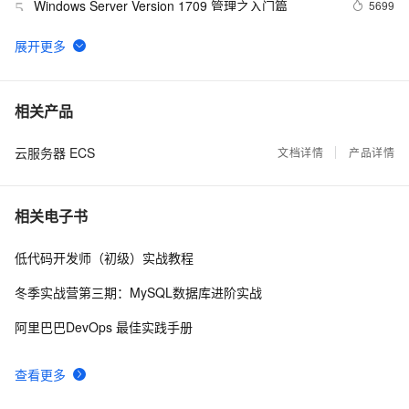
Windows Server Version 1709 管理之入门篇
5699
5
使用TAG标签对云服务器ECS的分组和管理
4729
6
ECS云资源可视化--资源概览
3588
7
相关产品
云服务器 ECS
Git工程实践（二）多账号配置
文档详情
产品详情
3024
8
Git工程实践（一）巧用commit message
2681
9
相关电子书
「深圳云栖大会」大数据时代以及人工智能推动下的
2581
10
低代码开发师（初级）实战教程
阿里云异构计算
冬季实战营第三期：MySQL数据库进阶实战
阿里巴巴DevOps 最佳实践手册
查看更多