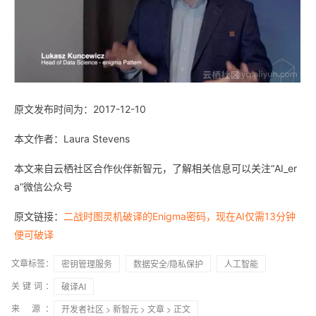
原文发布时间为：2017-12-10
本文作者：Laura Stevens
本文来自云栖社区合作伙伴新智元，了解相关信息可以关注“AI_er
a”微信公众号
原文链接：
二战时图灵机破译的Enigma密码，现在AI仅需13分钟
便可破译
文章标签：
密钥管理服务
数据安全/隐私保护
人工智能
关键词：
破译AI
来 源：
开发者社区
>
新智元
>
文章
> 正文