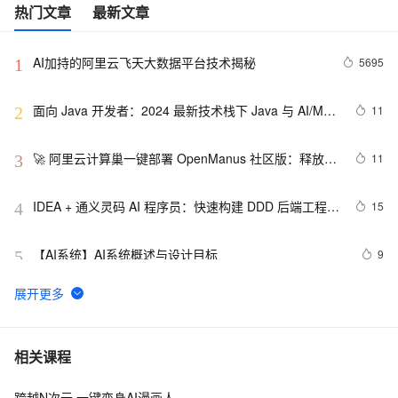
热门文章
最新文章
AI加持的阿里云飞天大数据平台技术揭秘
5695
1
面向 Java 开发者：2024 最新技术栈下 Java 与 AI/ML 
11
2
融合的实操详尽指南
🚀 阿里云计算巢一键部署 OpenManus 社区版：释放 AI 
11
3
生产力的终极解决方案
IDEA + 通义灵码 AI 程序员：快速构建 DDD 后端工程模
15
4
板
【AI系统】AI系统概述与设计目标
9
5
《百炼成金-大金融模型新篇章》––11.构建金融级AI原
10
6
生的蓝图
视觉AI五天训练营教程 Day 1
7
7
相关课程
跨越N次元 一键变身AI漫画人
7