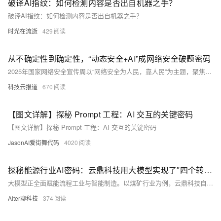
破译AI指纹：如何检测内容是否出自机器之手？
破译AI指纹：如何检测内容是否出自机器之手？
时光在流逝
429
从不确定性到确定性，“动态安全+AI”成网络安全破题密码
2025年国家网络安全宣传周以“网络安全为人民，靠人民”为主题，聚焦AI安全、个人信息保护等热点。随着AI技术滥用加剧，智能化攻击频发，瑞数信息推出“动态安全+AI”防护体系，构建“三层防护+两大闭环”，实现风险前置识别与全链路防控，助力企业应对新型网络威胁，筑牢数字时代安全防线。（238字）
科技云报道
670
【图文详解】探秘 Prompt 工程：AI 交互的关键密码
【图文详解】探秘 Prompt 工程：AI 交互的关键密码
JasonAI爱街舞代码
4020
探秘能源行业AI密码：云鼎科技用大模型实现了″四个转变″
大模型正全面赋能流程工业与智能制造。以煤矿行业为例，云鼎科技自2022年起探索大模型应用，从验证到研发再到推广，构建了“1+4+N”智能化方案，实现115类场景落地，并拓展至化工、电力等领域。大模型带来“四个改变”：由被动监管转向本质安全、劳动密集转向精简高效、粗放管理转向质量效益、分散重复转向集约高效。实际成效显著，如兴隆庄煤矿减少岗位人员39人，济宁二号井煤矿每年增利400多万。云鼎科技还基于DeepSeek等模型打造垂域矿山大模型，推动全产业智能化升级，助力企业轻松算清经济账，吸引更多企业拥抱大模型浪潮。
Alter聊科技
374