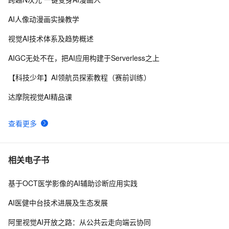
固特异（Goodyear）利用人工智能和物联网实现数字化
8
转型的惊人方式
AI人像动漫画实操教学
89.4K star！这个开源LLM应用开发平台，让你轻松构建
6
9
视觉AI技术体系及趋势概述
AI工作流！
AAAI,ICML,CVPR,NeurIPS...31篇国际七大AI顶会2021
6
10
AIGC无处不在，把AI应用构建于Serverless之上
年度Best Papers 一文回顾（1）
【科技少年】AI领航员探索教程（赛前训练）
达摩院视觉AI精品课
查看更多
相关电子书
基于OCT医学影像的AI辅助诊断应用实践
AI医健中台技术进展及生态发展
阿里视觉AI开放之路：从公共云走向端云协同