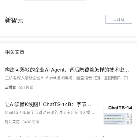
新智元
+ 订阅
相关文章
构建可落地的企业AI Agent，背后隐藏着怎样的技术密码？
三桥君深入解析企业AI Agent技术架构，涵盖语音识别、意图理解、知识库协同、语音合成等核心模块，探讨如何实现业务闭环与高效人机交互，助力企业智能化升级。
三桥君
551
让AI读懂K线图！ChatTS-14B：字节开源的时间序列理解和推理大模型，自然语言提问秒解趋势密码！
ChatTS-14B是字节跳动开源的时间序列专用大模型，基于Qwen2.5-14B微调优化，通过合成数据对齐技术显著提升分析能力，支持自然语言交互完成预测推理等复杂任务。
蚝油菜花
3432