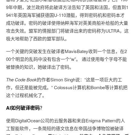
9年中期，波兰政府将此破译方法告知了英国和法国，但直到1
941年英国海军捕获德国U-110潜艇，得到密码机和密码本才
成功破译。密码的破译使得纳粹海军对英美商船补给船的大量
攻击失效。盟军的情报部门将破译出来的密码称为ULTRA，这
极大地帮助了西欧的盟军部队。
一个关键的突破发生在破译者MavisBatey收到一个信息，在2
00个明显的乱码中没有包含一个“w”。 通过使用每个字母不能
被替换的知识，她破译出了密码。
The Code Book
的作者Simon Singh说：“这是一项巨大的工
作，但还是能被完成。“ Colossus计算机和Bombe等计算机把
这个过程机械化了。
AI如何破译密码
？
使用DigitalOcean公司的云服务器和来自Enigma Pattern的人
工智能软件，一条简短的德文信息在帝国战争博物馆被破译