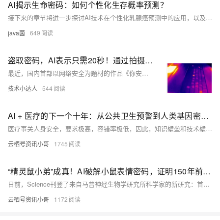
AI揭示生命密码：如何个性化生存概率预测？
接下来的章节将进一步探讨AI技术在个性化乳腺癌预测中的应用，以及未来的发展方向。
java菌
649
盗取密码，AI表示只需20秒！通过拍摄热图像确定字母和顺序，成功率高达86%
最近，国内首部以网络安全为题材的作品《你安全吗？》大火。 电视剧中呈现了只有做不到没有想不到的种种黑客攻击手段，随之而来的便是网友们对自己网络安全的种种担忧。
技术小达人
544
AI + 医疗的下一个十年：从公共卫生预警到人类基因密码破解
医疗事关人身安全，要求极高，容错率极低，因此，知识壁垒和技术壁垒都很高。过去，AI 系统更多的是服务于终端，辅助医生诊断、决策。但是，医疗很复杂，直接切入终端问题很多。未来十年，AI+医疗会碰撞出怎样的火花，AI 对医疗产业、医护人员、患者等会产生怎样的影响？
云栖号资讯小哥
1745
“精灵鼠小弟”成真！AI破解小鼠表情密码，证明150年前达尔文之问
日前，Science刊登了来自马普神经生物学研究所科学家的新研究：首次利用机器学习算法破译了小鼠的面部表情。不仅成功区分小鼠高兴、恐惧、恶心、疼痛等表情，还测量出对应情绪的强度。这项研究对精确定位人脑中表达特定情绪的神经元有着重要意义。
云栖号资讯小哥
1172