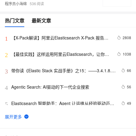
程序员小海绵
536
热门文章
最新文章
【X-Pack解读】阿里云Elasticsearch X-Pack 报告组
2808
1
件功能详解
【最佳实践】这样运用阿里云Elasticsearch，让你的
1038
2
数据库马上拥有强大的数据分析和搜索能力。
带你读《Elastic Stack 实战手册》之15：——3.4.1.8. 
66
3
ECK 安装(6)
Agentic Search: AI驱动的下一代企业搜索
56
4
Elasticsearch 智能助手：Agent 让运维从经验驱动迈向
49
5
智能协同
Ventoy 是一款开源的多系统启动U盘工具
35
6
35