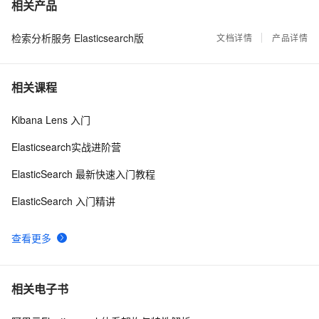
【2025云栖大会】阿里云AI搜索年度发布：开启Agent
7
相关产品
时代，重构搜索新范式 
检索分析服务 Elasticsearch版
带你读《Elastic Stack 实战手册》之28：——
文档详情
产品详情
32
8
3.4.2.13.Rollover API（3）
Lake Search：ES x Paimon 让湖上多模态数据可搜可
31
9
相关课程
用
千亿级 AI 搜索的效能实战：从混合检索到 Agentic RAG 
29
10
Kibana Lens 入门
的三年实战
Elasticsearch实战进阶营
ElasticSearch 最新快速入门教程
ElasticSearch 入门精讲
查看更多
相关电子书