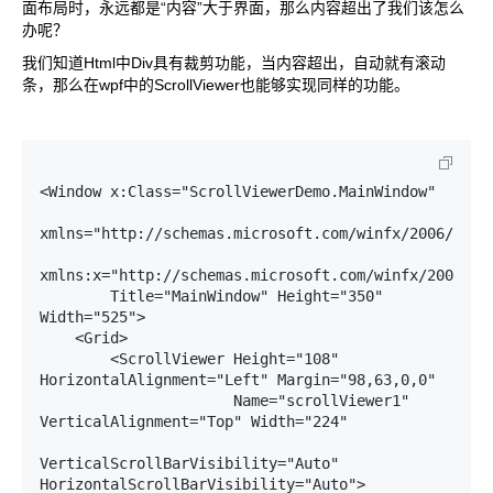
面布局时，永远都是“内容”大于界面，那么内容超出了我们该怎么
办呢？
我们知道Html中Div具有裁剪功能，当内容超出，自动就有滚动
条，那么在wpf中的ScrollViewer也能够实现同样的功能。
<Window x:Class="ScrollViewerDemo.MainWindow"

xmlns="http://schemas.microsoft.com/winfx/2006/xaml/
xmlns:x="http://schemas.microsoft.com/winfx/2006/xam
        Title="MainWindow" Height="350" 
Width="525">

    <Grid>

        <ScrollViewer Height="108" 
HorizontalAlignment="Left" Margin="98,63,0,0"

                      Name="scrollViewer1" 
VerticalAlignment="Top" Width="224" 

VerticalScrollBarVisibility="Auto" 
HorizontalScrollBarVisibility="Auto">
