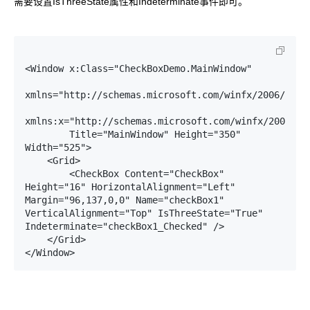
需要设置IsThreeState属性和Indeterminate事件即可。
<Window x:Class="CheckBoxDemo.MainWindow"

xmlns="http://schemas.microsoft.com/winfx/2006/xaml/
xmlns:x="http://schemas.microsoft.com/winfx/2006/xam
        Title="MainWindow" Height="350" 
Width="525">

    <Grid>

        <CheckBox Content="CheckBox" 
Height="16" HorizontalAlignment="Left" 
Margin="96,137,0,0" Name="checkBox1" 
VerticalAlignment="Top" IsThreeState="True" 
Indeterminate="checkBox1_Checked" />

    </Grid>

</Window>