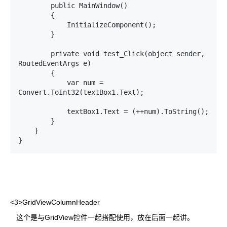
        public MainWindow()

        {

            InitializeComponent();

        }

        private void test_Click(object sender, 
RoutedEventArgs e)

        {

            var num = 
Convert.ToInt32(textBox1.Text);

            textBox1.Text = (++num).ToString();

        }

    }

}
<3>GridViewColumnHeader
这个是与GridView控件一起搭配使用，放在后面一起讲。