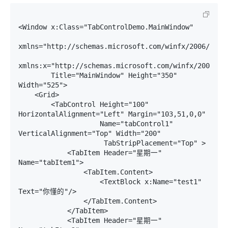
<Window x:Class="TabControlDemo.MainWindow"

xmlns="http://schemas.microsoft.com/winfx/2006/xaml/
xmlns:x="http://schemas.microsoft.com/winfx/2006/xam
        Title="MainWindow" Height="350" 
Width="525">

    <Grid>

        <TabControl Height="100" 
HorizontalAlignment="Left" Margin="103,51,0,0"

                    Name="tabControl1" 
VerticalAlignment="Top" Width="200"

                     TabStripPlacement="Top" >

            <TabItem Header="星期一" 
Name="tabItem1">

                <TabItem.Content>

                    <TextBlock x:Name="test1" 
Text="你懂的"/>

                </TabItem.Content>

            </TabItem>

            <TabItem Header="星期一" 