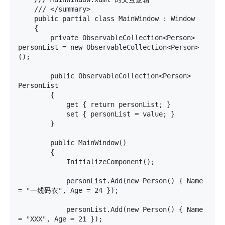
    /// </summary>

    public partial class MainWindow : Window

    {

        private ObservableCollection<Person> 
personList = new ObservableCollection<Person>
();

        public ObservableCollection<Person> 
PersonList

        {

            get { return personList; }

            set { personList = value; }

        }

        public MainWindow()

        {

            InitializeComponent();

            personList.Add(new Person() { Name 
= "一线码农", Age = 24 });

            personList.Add(new Person() { Name 
= "XXX", Age = 21 });
