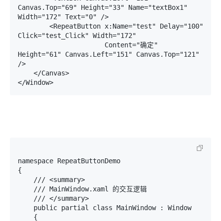
Canvas.Top="69" Height="33" Name="textBox1" 
Width="172" Text="0" />

        <RepeatButton x:Name="test" Delay="100" 
Click="test_Click" Width="172"

                      Content="确定" 
Height="61" Canvas.Left="151" Canvas.Top="121" 
/>

    </Canvas>

</Window>
namespace RepeatButtonDemo

{

    /// <summary>

    /// MainWindow.xaml 的交互逻辑

    /// </summary>

    public partial class MainWindow : Window

    {
