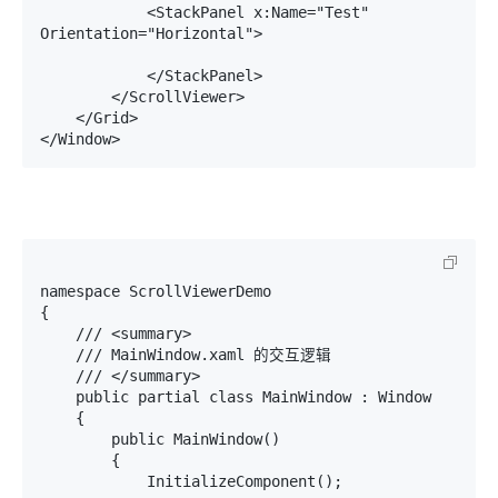
            <StackPanel x:Name="Test" 
Orientation="Horizontal">

            </StackPanel>

        </ScrollViewer>

    </Grid>

</Window>
namespace ScrollViewerDemo

{

    /// <summary>

    /// MainWindow.xaml 的交互逻辑

    /// </summary>

    public partial class MainWindow : Window

    {

        public MainWindow()

        {

            InitializeComponent();
