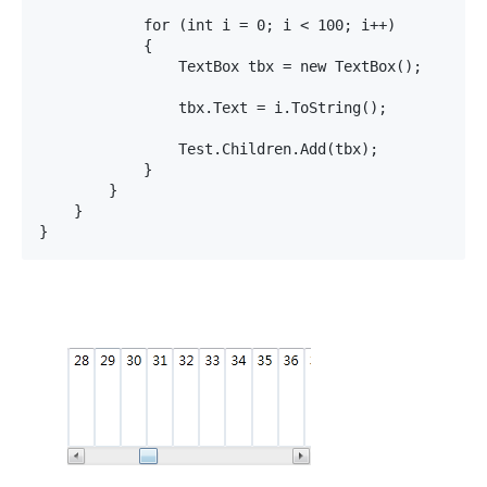
            for (int i = 0; i < 100; i++)

            {

                TextBox tbx = new TextBox();

                tbx.Text = i.ToString();

                Test.Children.Add(tbx);

            }

        }

    }

}