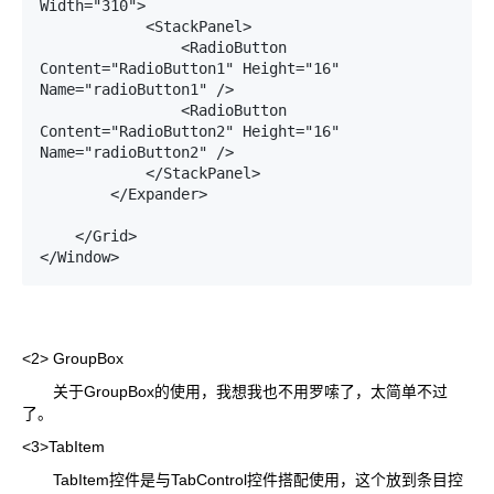
Width="310">

            <StackPanel>

                <RadioButton 
Content="RadioButton1" Height="16" 
Name="radioButton1" />

                <RadioButton 
Content="RadioButton2" Height="16"  
Name="radioButton2" />

            </StackPanel>

        </Expander>

    </Grid>

</Window>
<2> GroupBox
关于GroupBox的使用，我想我也不用罗嗦了，太简单不过
了。
<3>TabItem
TabItem控件是与TabControl控件搭配使用，这个放到条目控