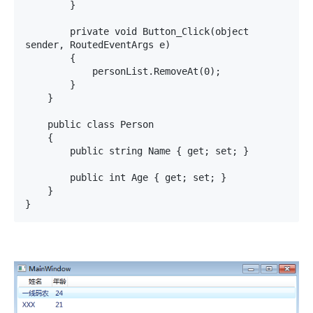
        }

        private void Button_Click(object 
sender, RoutedEventArgs e)

        {

            personList.RemoveAt(0);

        }

    }

    public class Person

    {

        public string Name { get; set; }

        public int Age { get; set; }

    }

}