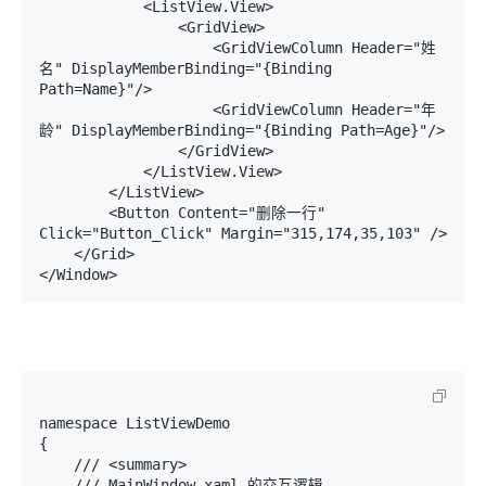
            <ListView.View>

                <GridView>

                    <GridViewColumn Header="姓
名" DisplayMemberBinding="{Binding 
Path=Name}"/>

                    <GridViewColumn Header="年
龄" DisplayMemberBinding="{Binding Path=Age}"/>

                </GridView>

            </ListView.View>

        </ListView>

        <Button Content="删除一行" 
Click="Button_Click" Margin="315,174,35,103" />

    </Grid>

</Window>
namespace ListViewDemo

{

    /// <summary>

    /// MainWindow.xaml 的交互逻辑
