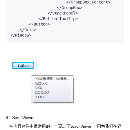
                        </GroupBox.Content>

                    </GroupBox>

                </StackPanel>

            </Button.ToolTip>

        </Button>

    </Grid>

</Window>
4：ScrollViewer
在内容控件中很常用的一个莫过于ScrollViewer，因为我们在界