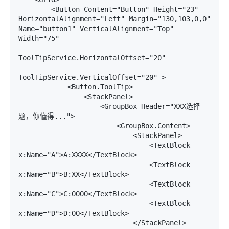
        <Button Content="Button" Height="23" 
HorizontalAlignment="Left" Margin="130,103,0,0" 
Name="button1" VerticalAlignment="Top" 
Width="75" 

ToolTipService.HorizontalOffset="20"

ToolTipService.VerticalOffset="20" >

            <Button.ToolTip>

                <StackPanel>

                    <GroupBox Header="XXX选择
题，你懂得...">

                        <GroupBox.Content>

                            <StackPanel>

                                <TextBlock 
x:Name="A">A:XXXX</TextBlock>

                                <TextBlock 
x:Name="B">B:XX</TextBlock>

                                <TextBlock 
x:Name="C">C:OOOO</TextBlock>

                                <TextBlock 
x:Name="D">D:OO</TextBlock>

                            </StackPanel>
