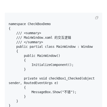
namespace CheckBoxDemo

{

    /// <summary>

    /// MainWindow.xaml 的交互逻辑

    /// </summary>

    public partial class MainWindow : Window

    {

        public MainWindow()

        {

            InitializeComponent();

        }

        private void checkBox1_Checked(object 
sender, RoutedEventArgs e)

        {

            MessageBox.Show("不错");

        }

    }

}