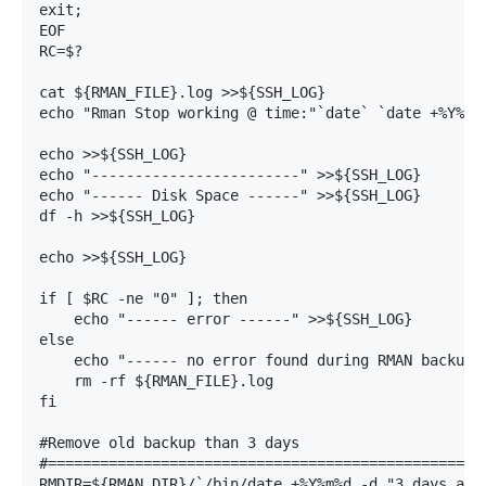
exit;

EOF

RC=$?

cat ${RMAN_FILE}.log >>${SSH_LOG}

echo "Rman Stop working @ time:"`date` `date +%Y%m%d
echo >>${SSH_LOG}

echo "------------------------" >>${SSH_LOG}

echo "------ Disk Space ------" >>${SSH_LOG}

df -h >>${SSH_LOG}

echo >>${SSH_LOG}

if [ $RC -ne "0" ]; then

    echo "------ error ------" >>${SSH_LOG}

else

    echo "------ no error found during RMAN backup p
    rm -rf ${RMAN_FILE}.log

fi

#Remove old backup than 3 days

#===================================================
RMDIR=${RMAN_DIR}/`/bin/date +%Y%m%d -d "3 days ago"