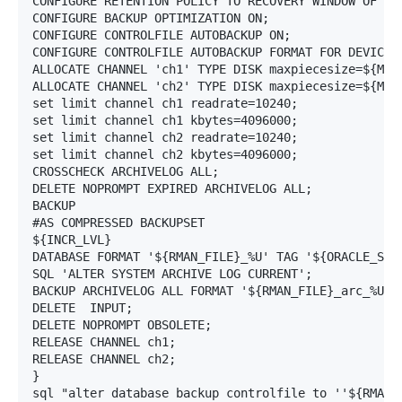
CONFIGURE RETENTION POLICY TO RECOVERY WINDOW OF 3 D
CONFIGURE BACKUP OPTIMIZATION ON;

CONFIGURE CONTROLFILE AUTOBACKUP ON;

CONFIGURE CONTROLFILE AUTOBACKUP FORMAT FOR DEVICE T
ALLOCATE CHANNEL 'ch1' TYPE DISK maxpiecesize=${MAXP
ALLOCATE CHANNEL 'ch2' TYPE DISK maxpiecesize=${MAXP
set limit channel ch1 readrate=10240;

set limit channel ch1 kbytes=4096000;

set limit channel ch2 readrate=10240;

set limit channel ch2 kbytes=4096000;

CROSSCHECK ARCHIVELOG ALL;

DELETE NOPROMPT EXPIRED ARCHIVELOG ALL;

BACKUP 

#AS COMPRESSED BACKUPSET 

${INCR_LVL}

DATABASE FORMAT '${RMAN_FILE}_%U' TAG '${ORACLE_SID}
SQL 'ALTER SYSTEM ARCHIVE LOG CURRENT';

BACKUP ARCHIVELOG ALL FORMAT '${RMAN_FILE}_arc_%U' T
DELETE  INPUT;

DELETE NOPROMPT OBSOLETE;

RELEASE CHANNEL ch1;

RELEASE CHANNEL ch2;

}

sql "alter database backup controlfile to ''${RMAN_D