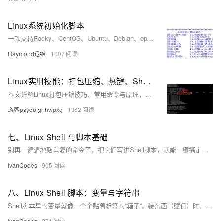
Linux系统初始化脚本
一款支持Rocky、CentOS、Ubuntu、Debian、openEuler等主流Linux发行版的系统初始化Shell脚本，涵盖网络配置、主机名设置、镜像源更换、安全加固等多项功能，适配单/双网卡环境，支持UEFI引导，提供多版本下载与持续更新。
Raymond运维
1007
Linux实用技能：打包压缩、热键、Shell与权限管理
本文详解Linux打包压缩技巧、常用命令与原理，涵盖.zip与.tgz格式操作、跨系统传文件方法、Shell运行机制及权限管理，助你高效使用Linux系统。
游客psydurgnhwpxg
1362
七、Linux Shell 与脚本基础
别再一遍遍地敲重复的命令了，把它们写进Shell脚本，就能一键搞定。脚本本质上就是个存着一堆命令的文本文件，但要让它“活”起来，有几个关键点：文件开头最好用#!/usr/bin/env bash来指定解释器，并用chmod +x给它执行权限。执行时也有讲究：./script.sh是在一个新“房间”（子Shell）里跑，不影响你；而source script.sh是在当前“房间”里跑，适合用来加载环境变量和配置文件。
IvanCodes
905
八、Linux Shell 脚本：变量与字符串
Shell脚本里的变量就像一个个贴着标签的“箱子”。装东西（赋值）时，=两边千万不能有空格。用单引号''装进去的东西会原封不动，用双引号""则会让里面的
IvanCodes
971