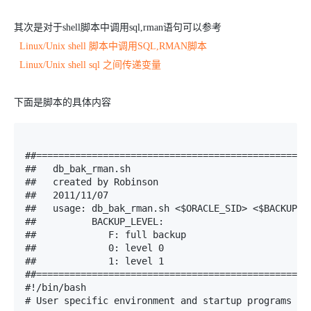
其次是对于shell脚本中调用sql,rman语句可以参考
Linux/Unix shell 脚本中调用SQL,RMAN脚本
Linux/Unix shell sql 之间传递变量
下面是脚本的具体内容
##==================================================
##   db_bak_rman.sh              

##   created by Robinson         

##   2011/11/07  

##   usage: db_bak_rman.sh <$ORACLE_SID> <$BACKUP_LE
##          BACKUP_LEVEL: 

##             F: full backup

##             0: level 0

##             1: level 1                           
##==================================================
#!/bin/bash

# User specific environment and startup programs
