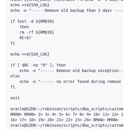
echo >>${SSH_LOG}

echo -e "------Remove old backup than 3 days ------\
if test -d ${RMDIR}

    then

    rm -rf ${RMDIR}

    RC=$?

fi

echo >>${SSH_LOG}

if [ $RC -ne "0" ]; then

    echo -e "------ Remove old backup exception-----
else

    echo -e "------ no error found during remove old
fi

exit

oracle@SZDB:~/robinson/scripts/dba_scripts/custom/sq
RMAN> RMAN> 2> 3> 4> 5> 6> 7> 8> 9> 10> 11> 12> 13> 
16> 17> 18> 19> 20> 21> 22> 23> 24> RMAN> RMAN> 

oracle@SZDB:~/robinson/scripts/dba_scripts/custom/sq