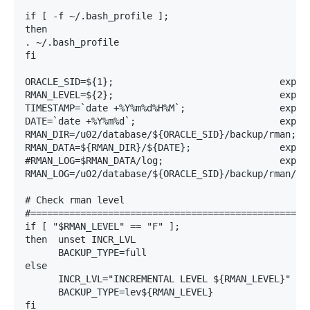
if [ -f ~/.bash_profile ]; 

then

. ~/.bash_profile

fi

ORACLE_SID=${1};                              export
RMAN_LEVEL=${2};                              export
TIMESTAMP=`date +%Y%m%d%H%M`;                 export
DATE=`date +%Y%m%d`;                          export
RMAN_DIR=/u02/database/${ORACLE_SID}/backup/rman;   
RMAN_DATA=${RMAN_DIR}/${DATE};                export
#RMAN_LOG=$RMAN_DATA/log;                     export
RMAN_LOG=/u02/database/${ORACLE_SID}/backup/rman/log
# Check rman level 

#===================================================
if [ "$RMAN_LEVEL" == "F" ];

then  unset INCR_LVL

      BACKUP_TYPE=full

else

      INCR_LVL="INCREMENTAL LEVEL ${RMAN_LEVEL}"

      BACKUP_TYPE=lev${RMAN_LEVEL} 

fi
