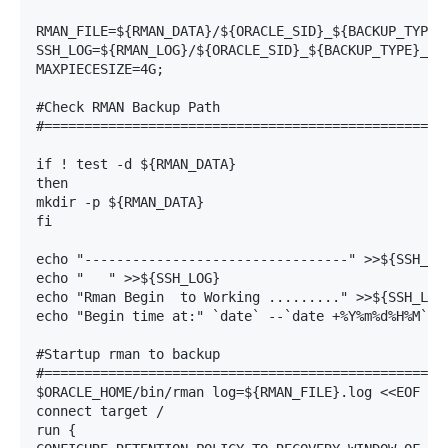
RMAN_FILE=${RMAN_DATA}/${ORACLE_SID}_${BACKUP_TYPE}_
SSH_LOG=${RMAN_LOG}/${ORACLE_SID}_${BACKUP_TYPE}_${T
MAXPIECESIZE=4G;                                    
#Check RMAN Backup Path

#===================================================
if ! test -d ${RMAN_DATA}

then

mkdir -p ${RMAN_DATA}

fi

echo "---------------------------------" >>${SSH_LOG
echo "   " >>${SSH_LOG}

echo "Rman Begin  to Working ........." >>${SSH_LOG}
echo "Begin time at:" `date` --`date +%Y%m%d%H%M` >>
#Startup rman to backup 

#===================================================
$ORACLE_HOME/bin/rman log=${RMAN_FILE}.log <<EOF

connect target /

run {
