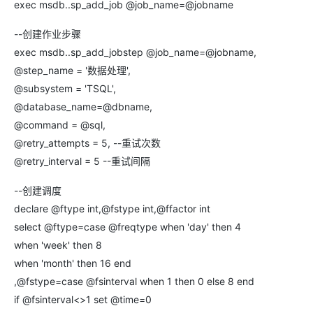
exec msdb..sp_add_job @job_name=@jobname
--创建作业步骤
exec msdb..sp_add_jobstep @job_name=@jobname,
@step_name = '数据处理',
@subsystem = 'TSQL',
@database_name=@dbname,
@command = @sql,
@retry_attempts = 5, --重试次数
@retry_interval = 5 --重试间隔
--创建调度
declare @ftype int,@fstype int,@ffactor int
select @ftype=case @freqtype when 'day' then 4
when 'week' then 8
when 'month' then 16 end
,@fstype=case @fsinterval when 1 then 0 else 8 end
if @fsinterval<>1 set @time=0