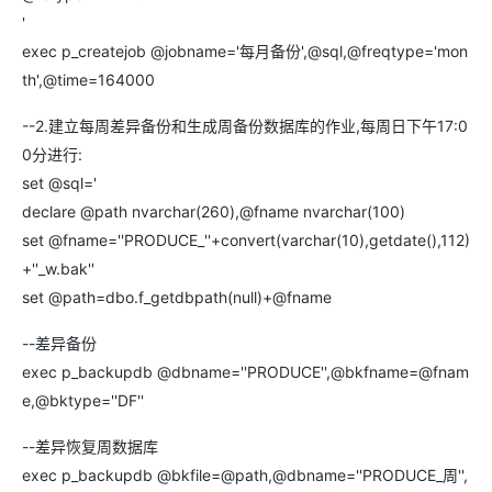
'
exec p_createjob @jobname='每月备份',@sql,@freqtype='mon
th',@time=164000
--2.建立每周差异备份和生成周备份数据库的作业,每周日下午17:0
0分进行:
set @sql='
declare @path nvarchar(260),@fname nvarchar(100)
set @fname=''PRODUCE_''+convert(varchar(10),getdate(),112)
+''_w.bak''
set @path=dbo.f_getdbpath(null)+@fname
--差异备份
exec p_backupdb @dbname=''PRODUCE'',@bkfname=@fnam
e,@bktype=''DF''
--差异恢复周数据库
exec p_backupdb @bkfile=@path,@dbname=''PRODUCE_周'',