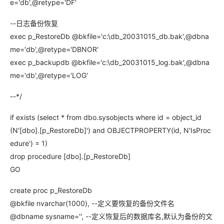
e='db',@retype='DF'
--日志备份恢复
exec p_RestoreDb @bkfile='c:\db_20031015_db.bak',@dbna
me='db',@retype='DBNOR'
exec p_backupdb @bkfile='c:\db_20031015_log.bak',@dbna
me='db',@retype='LOG'
--*/
if exists (select * from dbo.sysobjects where id = object_id
(N'[dbo].[p_RestoreDb]') and OBJECTPROPERTY(id, N'IsProc
edure') = 1)
drop procedure [dbo].[p_RestoreDb]
GO
create proc p_RestoreDb
@bkfile nvarchar(1000), --定义要恢复的备份文件名
@dbname sysname='', --定义恢复后的数据库名,默认为备份的文