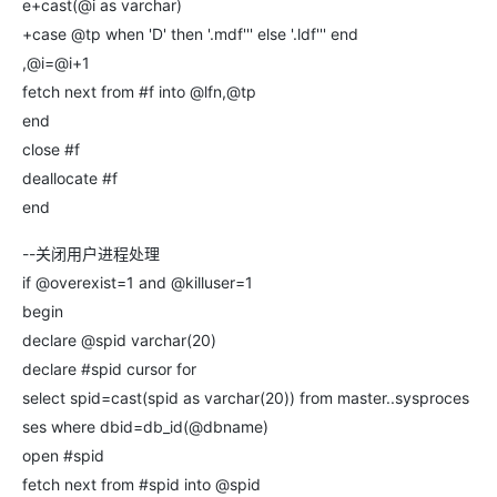
e+cast(@i as varchar)
+case @tp when 'D' then '.mdf''' else '.ldf''' end
,@i=@i+1
fetch next from #f into @lfn,@tp
end
close #f
deallocate #f
end
--关闭用户进程处理
if @overexist=1 and @killuser=1
begin
declare @spid varchar(20)
declare #spid cursor for
select spid=cast(spid as varchar(20)) from master..sysproces
ses where dbid=db_id(@dbname)
open #spid
fetch next from #spid into @spid