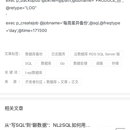
exec p_backupdb @bkfile=@path,@dbname=''PRODUCE_日'',
@retype=''LOG''
'
exec p_createjob @jobname='每周差异备份',@sql,@freqtype
='day',@time=171500
文章标签：
数据库备份
日志服务
云数据库 RDS SQL Server 版
SQL
数据库
Go
数据处理
调度
存储
关键词：
t-sql数据库
来 源：
开发者社区
>
数据库
>
文章
> 正文
相关文章
从“写SQL”到“聊数据”：NL2SQL如何用自然语言解锁数据库？