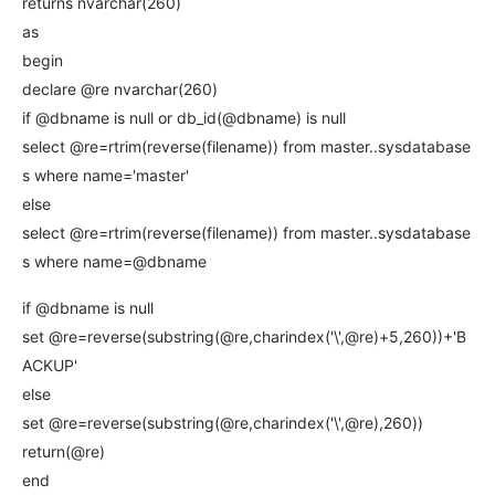
returns nvarchar(260)
as
begin
declare @re nvarchar(260)
if @dbname is null or db_id(@dbname) is null
select @re=rtrim(reverse(filename)) from master..sysdatabase
s where name='master'
else
select @re=rtrim(reverse(filename)) from master..sysdatabase
s where name=@dbname
if @dbname is null
set @re=reverse(substring(@re,charindex('\',@re)+5,260))+'B
ACKUP'
else
set @re=reverse(substring(@re,charindex('\',@re),260))
return(@re)
end