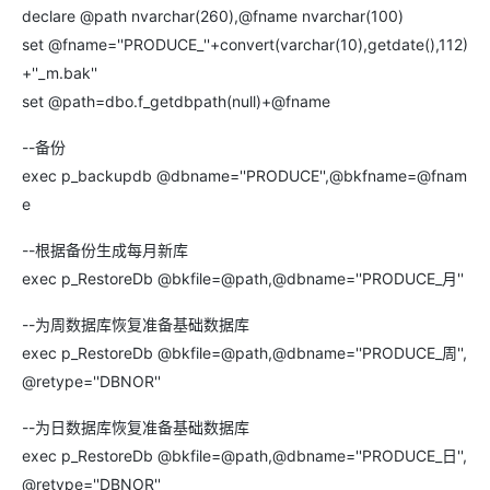
declare @path nvarchar(260),@fname nvarchar(100)
set @fname=''PRODUCE_''+convert(varchar(10),getdate(),112)
+''_m.bak''
set @path=dbo.f_getdbpath(null)+@fname
--备份
exec p_backupdb @dbname=''PRODUCE'',@bkfname=@fnam
e
--根据备份生成每月新库
exec p_RestoreDb @bkfile=@path,@dbname=''PRODUCE_月''
--为周数据库恢复准备基础数据库
exec p_RestoreDb @bkfile=@path,@dbname=''PRODUCE_周'',
@retype=''DBNOR''
--为日数据库恢复准备基础数据库
exec p_RestoreDb @bkfile=@path,@dbname=''PRODUCE_日'',
@retype=''DBNOR''