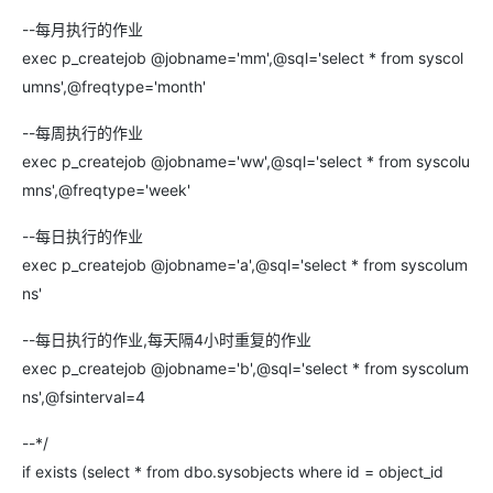
--每月执行的作业
exec p_createjob @jobname='mm',@sql='select * from syscol
umns',@freqtype='month'
--每周执行的作业
exec p_createjob @jobname='ww',@sql='select * from syscolu
mns',@freqtype='week'
--每日执行的作业
exec p_createjob @jobname='a',@sql='select * from syscolum
ns'
--每日执行的作业,每天隔4小时重复的作业
exec p_createjob @jobname='b',@sql='select * from syscolum
ns',@fsinterval=4
--*/
if exists (select * from dbo.sysobjects where id = object_id