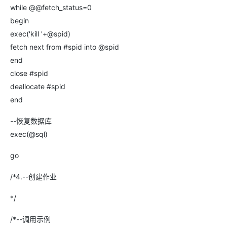
while @@fetch_status=0
begin
exec('kill '+@spid)
fetch next from #spid into @spid
end
close #spid
deallocate #spid
end
--恢复数据库
exec(@sql)
go
/*4.--创建作业
*/
/*--调用示例