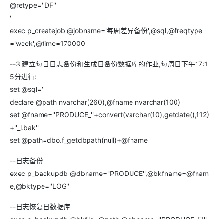
@retype=''DF''
'
exec p_createjob @jobname='每周差异备份',@sql,@freqtype
='week',@time=170000
--3.建立每日日志备份和生成日备份数据库的作业,每周日下午17:1
5分进行:
set @sql='
declare @path nvarchar(260),@fname nvarchar(100)
set @fname=''PRODUCE_''+convert(varchar(10),getdate(),112)
+''_l.bak''
set @path=dbo.f_getdbpath(null)+@fname
--日志备份
exec p_backupdb @dbname=''PRODUCE'',@bkfname=@fnam
e,@bktype=''LOG''
--日志恢复日数据库