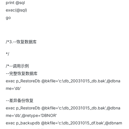
print @sql
exec(@sql)
go
/*3.--恢复数据库
*/
/*--调用示例
--完整恢复数据库
exec p_RestoreDb @bkfile='c:\db_20031015_db.bak',@dbna
me='db'
--差异备份恢复
exec p_RestoreDb @bkfile='c:\db_20031015_db.bak',@dbna
me='db',@retype='DBNOR'
exec p_backupdb @bkfile='c:\db_20031015_df.bak',@dbnam