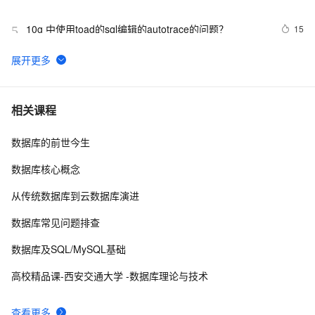
10g 中使用toad的sql编辑的autotrace的问题？
15
5
如何在 SQL Server 中使用 LEFT
5
6
SQL优化常用方法8
6
7
相关课程
数据库的前世今生
实用SQL语句
6
8
数据库核心概念
SQL Server中存储过程比直接运行SQL语句慢的原因(转
7
9
从传统数据库到云数据库演进
载) )
修正执行计划的利器，SQL PROFILE脚本
4
10
数据库常见问题排查
数据库及SQL/MySQL基础
高校精品课-西安交通大学 -数据库理论与技术
查看更多