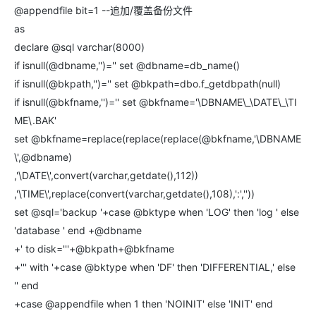
@appendfile bit=1 --追加/覆盖备份文件
as
declare @sql varchar(8000)
if isnull(@dbname,'')='' set @dbname=db_name()
if isnull(@bkpath,'')='' set @bkpath=dbo.f_getdbpath(null)
if isnull(@bkfname,'')='' set @bkfname='\DBNAME\_\DATE\_\TI
ME\.BAK'
set @bkfname=replace(replace(replace(@bkfname,'\DBNAME
\',@dbname)
,'\DATE\',convert(varchar,getdate(),112))
,'\TIME\',replace(convert(varchar,getdate(),108),':',''))
set @sql='backup '+case @bktype when 'LOG' then 'log ' else
'database ' end +@dbname
+' to disk='''+@bkpath+@bkfname
+''' with '+case @bktype when 'DF' then 'DIFFERENTIAL,' else
'' end
+case @appendfile when 1 then 'NOINIT' else 'INIT' end