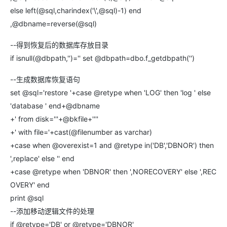
else left(@sql,charindex('\',@sql)-1) end
,@dbname=reverse(@sql)
--得到恢复后的数据库存放目录
if isnull(@dbpath,'')='' set @dbpath=dbo.f_getdbpath('')
--生成数据库恢复语句
set @sql='restore '+case @retype when 'LOG' then 'log ' else
'database ' end+@dbname
+' from disk='''+@bkfile+''''
+' with file='+cast(@filenumber as varchar)
+case when @overexist=1 and @retype in('DB','DBNOR') then
',replace' else '' end
+case @retype when 'DBNOR' then ',NORECOVERY' else ',REC
OVERY' end
print @sql
--添加移动逻辑文件的处理
if @retype='DB' or @retype='DBNOR'