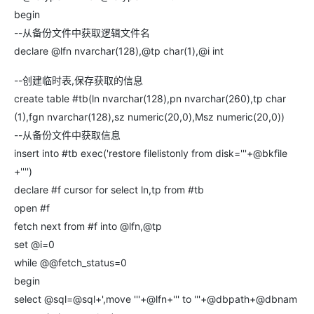
begin
--从备份文件中获取逻辑文件名
declare @lfn nvarchar(128),@tp char(1),@i int
--创建临时表,保存获取的信息
create table #tb(ln nvarchar(128),pn nvarchar(260),tp char
(1),fgn nvarchar(128),sz numeric(20,0),Msz numeric(20,0))
--从备份文件中获取信息
insert into #tb exec('restore filelistonly from disk='''+@bkfile
+'''')
declare #f cursor for select ln,tp from #tb
open #f
fetch next from #f into @lfn,@tp
set @i=0
while @@fetch_status=0
begin
select @sql=@sql+',move '''+@lfn+''' to '''+@dbpath+@dbnam