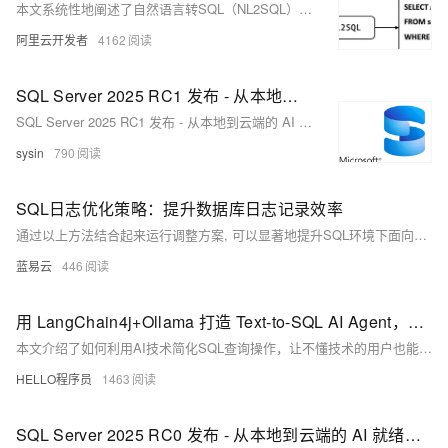
本文系统性地阐述了自然语言转SQL（NL2SQL） 技术如何让非技术背景的业务分析师实现数据自助查询，从而提升数据驱动决策的效率与准确性。
阿里云开发者
4162
SQL Server 2025 RC1 发布 - 从本地到云端的 AI 就绪企业数据库
SQL Server 2025 RC1 发布 - 从本地到云端的 AI 就绪企业数据库
sysin
790
SQL日志优化策略：提升数据库日志记录效率
通过以上方法结合起来运行调整方案, 可以显著地提升SQL环境下面向各种搜索引擎服务平台所需要满足标准条件下之数据库登记作业流程综合表现; 同时还能确保系统稳健运行并满越用户体验预期目标.
蓝易云
446
用 LangChain4j+Ollama 打造 Text-to-SQL AI Agent，数据库想问就问
本文介绍了如何利用AI技术简化SQL查询操作，让不懂技术的用户也能轻松从数据库中获取信息。通过本地部署PostgreSQL数据库和Ollama模型，结合Java代码，实现将自然语言问题自动转换为SQL查询，并将结果以易懂的方式呈现。整个流程简单直观，适合初学者动手实践，同时也展示了AI在数据查询中的潜力与局限。
HELLO程序员
1463
SQL Server 2025 RC0 发布 - 从本地到云端的 AI 就绪企业数据库