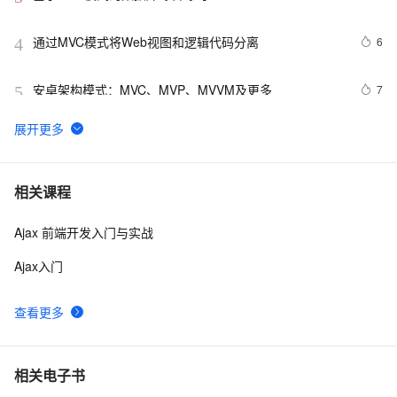
通过MVC模式将Web视图和逻辑代码分离
6
4
安卓架构模式：MVC、MVP、MVVM及更多
7
5
ExtJs十一(ExtJs Mvc图片管理之二)
3
6
【小家Spring】Spring MVC控制器中Handler的四种实现
5
7
相关课程
方式：Controller、HttpRequestHandler、Servlet、
@RequestMapping(中)
Ajax 前端开发入门与实战
JSP中的MVC
3
8
Ajax入门
@ExceptionHandler or HandlerExceptionResolver？如
6
9
何优雅处理全局异常？【享学Spring MVC】（下）
查看更多
javascript mvc 代码
680
10
相关电子书