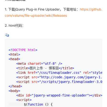
1. 下载jQuery Plug-in Fine Uploader，下载地址：
https://github.
com/valums/file-uploader/wiki/Releases
2. html代码：
<!
DOCTYPE html
>
<
html
>
<
head
>
<
meta 
charset
="utf-8"
/>
<
title
>
图片上传 - 博客园
</
title
>
<
link 
href
="/css/fineuploader.css"
 rel
="stylesh
<
script 
src
="http://code.jquery.com/jquery-1.8.
<
script 
src
="/scripts/jquery.fineuploader-3.0.m
</
head
>
<
body
>
<
div 
id
="jquery-wrapped-fine-uploader"
></
div
>
<
script
>
        $(
function
 () {
