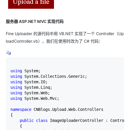
服务器 ASP.NET MVC 实现代码
Fine Uploader 的源代码中用 VB.NET 实现了一个 Controller（Up
loadController.vb），我们在使用时改为了 C# 代码：
using
using
using
using
using
using
 System.Web.Mvc;

namespace
 CNBlogs.Upload.Web.Controllers

{

public
class
 ImageUploaderController : Controlle
    {
