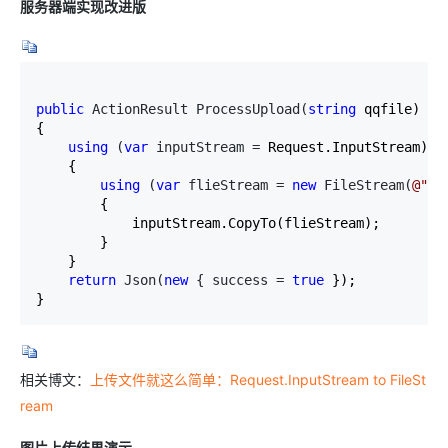
服务器端实现改进版
public
 ActionResult ProcessUpload(
string
 qqfile)

{

using
 (
var
 inputStream =
 Request.InputStream)

    {

using
 (
var
 flieStream = 
new
 FileStream(
@"
c:
        {

            inputStream.CopyTo(flieStream);

        }

    }

return
 Json(
new
 { success = 
true
 });

}
相关博文：
上传文件就这么简单：Request.InputStream to FileSt
ream
图片上传结果演示