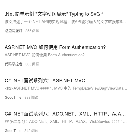
.Net 简单示例 "文字动图显示" Typing to SVG “
该文描述了一个.NET API的实现过程，该API能将输入的文字转换成SVG动态图。首先，作者展示了示例网站（&lt;https://readme-typing-svg.demolab.com/&gt;）的功能，它能将文字转化为可自定义样式的SVG动画。接着分析了示例URL的响应，发现其内容类型为`image/svg+xml`，主要由SVG、path、animate和text元素组成。通过创建一个.NET Core Web API项目，作者设置了响应内容类型为`image/svg+xml`，并将示例URL的SVG内容直接输出，成功实现了相同效果。
路边两盏灯
255
ASP.NET MVC 如何使用 Form Authentication?
ASP.NET MVC 如何使用 Form Authentication?
代码掌控者
565
C# .NET面试系列六：ASP.NET MVC
<h2>ASP.NET MVC #### 1. MVC 中的 TempData\ViewBag\ViewData 区别? 在ASP.NET MVC中，TempData、ViewBag 和 ViewData 都是用于在控制器和视图之间传递数据的机制，但它们有一些区别。 <b>TempData：</b> 1、生命周期 ```c# TempData 的生命周期是短暂的，数据只在当前请求和下一次请求之间有效。一旦数据被读取，它就会被标记为已读，下一次请求时就会被清除。 ``` 2、用途 ```c# 主要用于在两个动作之间传递数据，例如在一个动作中设置 TempData，然后在重定向到另
GoodTime
838
C# .NET面试系列八：ADO.NET、XML、HTTP、AJAX、WebService
## 第二部分：ADO.NET、XML、HTTP、AJAX、WebService #### 1. .NET 和 C# 有什么区别? .NET（通用语言运行时）： ```c# 定义：.NET 是一个软件开发框架，提供了一个通用的运行时环境，用于在不同的编程语言中执行代码。 作用：它为多语言支持提供了一个统一的平台，允许不同的语言共享类库和其他资源。.NET 包括 Common Language Runtime (CLR)、基础类库（BCL）和其他工具。 ``` C#（C Sharp）： ```c# 定义： C# 是一种由微软设计的面向对象的编程语言，专门为.NET 平台开发而创建。 作
GoodTime
842