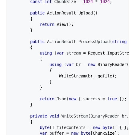
const
int
 ChunkSize = 
1024
 * 
1024
;

public
 ActionResult Upload()

        {

return
 View();

        }

public
 ActionResult ProcessUpload(
string
 qq
        {

using
 (
var
 stream =
 Request.InputStream)
            {

using
 (
var
 br = 
new
 BinaryReader(str
                {

                    WriteStream(br, qqfile);

                }

            }

return
 Json(
new
 { success = 
true
 });

        }

private
void
 WriteStream(BinaryReader br, 
s
        {

byte
[] fileContents = 
new
byte
[] { };

var
 buffer = 
new
byte
[ChunkSize];
