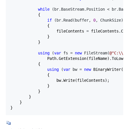
while
 (br.BaseStream.Position < br.Base
            {

if
 (br.Read(buffer, 
0
, ChunkSize) >
                {

                    fileContents 
=
 fileContents.Con
                }

            }

using
 (
var
 fs = 
new
 FileStream(
@"
C:\\te
                Path.GetExtension(fileName).ToLower(
            {

using
 (
var
 bw = 
new
 BinaryWriter(fs)
                {

                    bw.Write(fileContents);

                }

            }

        }

    }

}