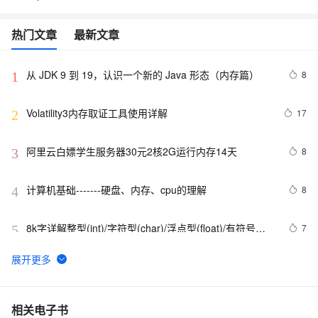
热门文章
最新文章
从 JDK 9 到 19，认识一个新的 Java 形态（内存篇）
8
1
Volatility3内存取证工具使用详解
17
2
阿里云白嫖学生服务器30元2核2G运行内存14天
8
3
计算机基础-------硬盘、内存、cpu的理解
8
4
8k字详解整型(int)/字符型(char)/浮点型(float)/有符号
7
5
(signed)/无符号(unsigned)数据在内存中的存储【程序员
内功修炼/C语言】
【Java技术指南】「序列化系列」深入挖掘FST快速序列
8
6
化压缩内存的利器的特性和原理 
JVM运行时内存结构
4
7
相关电子书