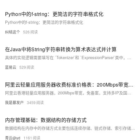
Python中的f-string：更简洁的字符串格式化
Python中的f-string：更简洁的字符串格式化
纠结这个
526
在Java中将String字符串转换为算术表达式并计算
具体的实现逻辑需要填写在 `Tokenizer`和 `ExpressionParser`类中，这里只提供了大概的框架。在实际实现时 `Tokenizer`应该提供分词逻辑，把输入的字符串转换成Token序列。而 `ExpressionParser`应当通过递归下降的方式依次解析
蓝易云
529
阿里云轻量应用服务器收费标准价格表：200Mbps带宽、CPU内存及存储配置详解
阿里云香港轻量应用服务器，200Mbps带宽，免备案，支持多IP及国际线路，月租25元起，年付享8.5折优惠，适用于网站、应用等多种场景。
我是暴发户
3459
内存管理基础：数据结构的存储方式
数据结构在内存中的存储方式主要包括连续存储、链式存储、索引存储和散列存储。连续存储如数组，数据元素按顺序连续存放，访问速度快但扩展性差；链式存储如链表，通过指针连接分散的节点，便于插入删除但访问效率低；索引存储通过索引表提高查找效率，常用于数据库系统；散列存储如哈希表，通过哈希函数实现快速存取，但需处理冲突。不同场景下应根据访问模式、数据规模和操作频率选择合适的存储结构，甚至结合多种方式以达到最优性能。掌握这些存储机制是构建高效程序和理解高级数据结构的基础。
青云@yd
1161