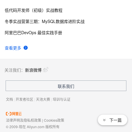
低代码开发师（初级）实战教程
在IE下的JS编程需注意的内存释放问题
6
8
冬季实战营第三期：MySQL数据库进阶实战
动态内存和智能指针
4
9
阿里巴巴DevOps 最佳实践手册
带你读《Elastic Stack 实战手册》之84：——
8
10
查看更多
4.3.3.Elasticsearch 性能优化之内存和熔断浅析（上）
关注我们：
新浪微博
联系我们
文档
|
开发者社区
|
天池大赛
|
培训与认证
下一篇
法律声明及隐私权政策
|
Cookies政策
© 2009-现在 Aliyun.com 版权所有