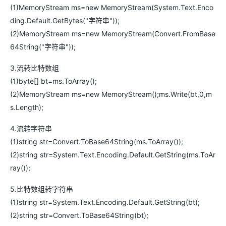
(1)MemoryStream ms=new MemoryStream(System.Text.Enco
ding.Default.GetBytes("字符串"));
(2)MemoryStream ms=new MemoryStream(Convert.FromBase
64String("字符串"));
3.流转比特数组
(1)byte[] bt=ms.ToArray();
(2)MemoryStream ms=new MemoryStream();ms.Write(bt,0,m
s.Length);
4.流转字符串
(1)string str=Convert.ToBase64String(ms.ToArray());
(2)string str=System.Text.Encoding.Default.GetString(ms.ToAr
ray());
5.比特数组转字符串
(1)string str=System.Text.Encoding.Default.GetString(bt);
(2)string str=Convert.ToBase64String(bt);