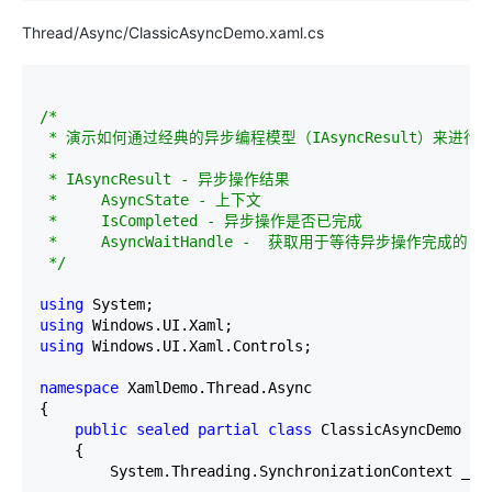
Thread/Async/ClassicAsyncDemo.xaml.cs
/*
 * 演示如何通过经典的异步编程模型（IAsyncResult）来进行异
 * 

 * IAsyncResult - 异步操作结果

 *     AsyncState - 上下文

 *     IsCompleted - 异步操作是否已完成

 *     AsyncWaitHandle -  获取用于等待异步操作完成的 Sys
*/
using
using
using
 Windows.UI.Xaml.Controls;

namespace
 XamlDemo.Thread.Async

{

public
sealed
partial
class
 ClassicAsyncDemo : P
    {

        System.Threading.SynchronizationContext _syn