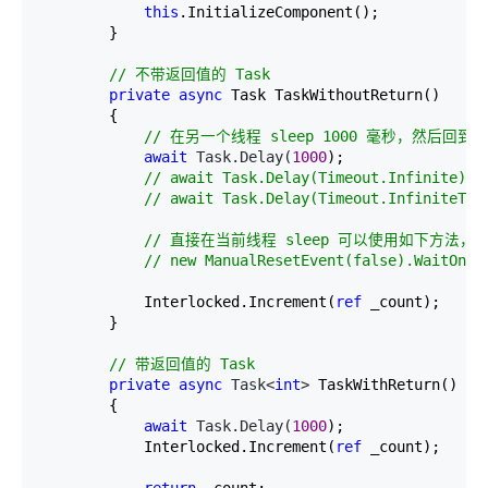
this
.InitializeComponent();

        }

//
 不带返回值的 Task
private
async
 Task TaskWithoutReturn()

        {

//
 在另一个线程 sleep 1000 毫秒，然后回到 
await
 Task.Delay(
1000
);

//
 await Task.Delay(Timeout.Infinite)
//
 await Task.Delay(Timeout.InfiniteTi
//
 直接在当前线程 sleep 可以使用如下方法，因为 Wi
//
 new ManualResetEvent(false).WaitOne(
            Interlocked.Increment(
ref
 _count);

        }

//
 带返回值的 Task
private
async
 Task<
int
>
 TaskWithReturn()

        {

await
 Task.Delay(
1000
);

            Interlocked.Increment(
ref
 _count);

return
 _count;
