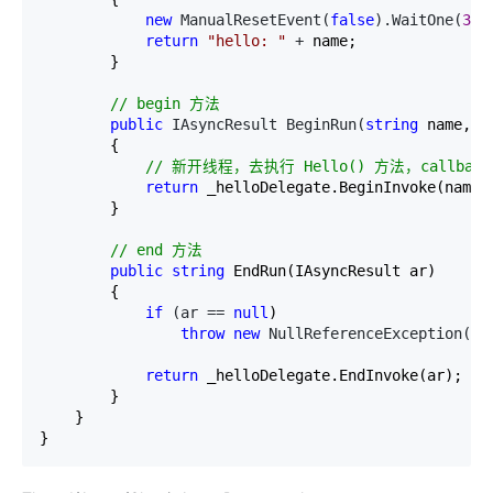
new
 ManualResetEvent(
false
).WaitOne(
300
return
"
hello: 
"
 +
 name;

        }

//
 begin 方法
public
 IAsyncResult BeginRun(
string
 name, A
        {

//
 新开线程，去执行 Hello() 方法，callbac
return
 _helloDelegate.BeginInvoke(name, 
        }

//
 end 方法
public
string
 EndRun(IAsyncResult ar)

        {

if
 (ar == 
null
)

throw
new
 NullReferenceException(
"
I
return
 _helloDelegate.EndInvoke(ar);

        }

    }

}