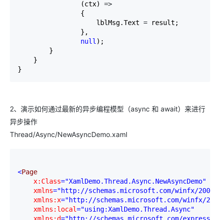
                (ctx) 
=>
                {

                    lblMsg.Text 
=
 result;

                },

null
);

        }

    }

}
2、演示如何通过最新的异步编程模型（async 和 await）来进行
异步操作
Thread/Async/NewAsyncDemo.xaml
<
Page

x:Class
="XamlDemo.Thread.Async.NewAsyncDemo"
    xmlns
="http://schemas.microsoft.com/winfx/2006/
    xmlns:x
="http://schemas.microsoft.com/winfx/200
    xmlns:local
="using:XamlDemo.Thread.Async"
    xmlns:d
="http://schemas.microsoft.com/expressio