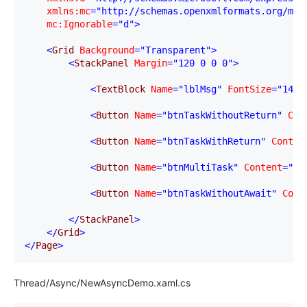
    xmlns:mc
="http://schemas.openxmlformats.org/mar
    mc:Ignorable
="d"
>
<
Grid 
Background
="Transparent"
>
<
StackPanel 
Margin
="120 0 0 0"
>
<
TextBlock 
Name
="lblMsg"
 FontSize
="14.6
<
Button 
Name
="btnTaskWithoutReturn"
 Con
<
Button 
Name
="btnTaskWithReturn"
 Conten
<
Button 
Name
="btnMultiTask"
 Content
="并
<
Button 
Name
="btnTaskWithoutAwait"
 Cont
</
StackPanel
>
</
Grid
>
</
Page
>
Thread/Async/NewAsyncDemo.xaml.cs