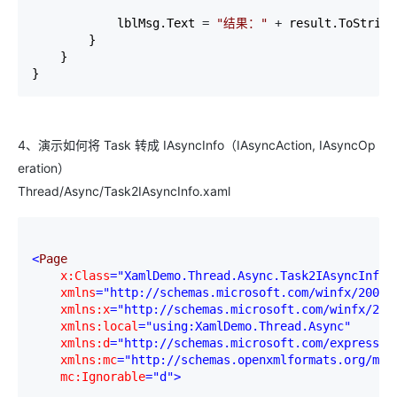
            lblMsg.Text 
= 
"
结果：
"
 +
 result.ToString(
        }

    }

}
4、演示如何将 Task 转成 IAsyncInfo（IAsyncAction, IAsyncOp
eration）
Thread/Async/Task2IAsyncInfo.xaml
<
Page

x:Class
="XamlDemo.Thread.Async.Task2IAsyncInfo"
    xmlns
="http://schemas.microsoft.com/winfx/2006/
    xmlns:x
="http://schemas.microsoft.com/winfx/200
    xmlns:local
="using:XamlDemo.Thread.Async"
    xmlns:d
="http://schemas.microsoft.com/expressio
    xmlns:mc
="http://schemas.openxmlformats.org/mar
    mc:Ignorable
="d"
>