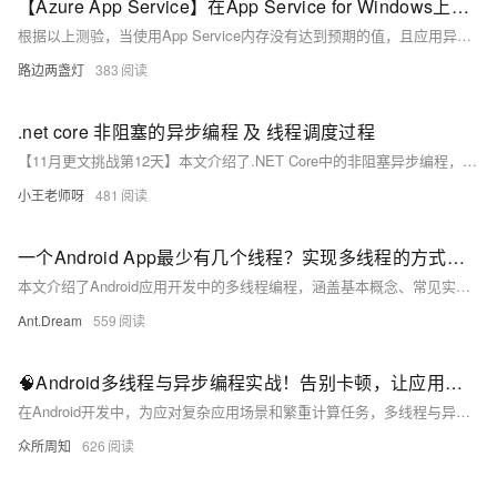
【Azure App Service】在App Service for Windows上验证能占用的内存最大值
根据以上测验，当使用App Service内存没有达到预期的值，且应用异常日志出现OutOfMemory时，就需要检查Platform的设置是否位64bit。
路边两盏灯
383
.net core 非阻塞的异步编程 及 线程调度过程
【11月更文挑战第12天】本文介绍了.NET Core中的非阻塞异步编程，包括其基本概念、实现方式及应用示例。通过`async`和`await`关键字，程序可在等待I/O操作时保持线程不被阻塞，提高性能。文章还详细说明了异步方法的基础示例、线程调度过程、延续任务机制、同步上下文的作用以及如何使用`Task.WhenAll`和`Task.WhenAny`处理多个异步任务的并发执行。
小王老师呀
481
一个Android App最少有几个线程？实现多线程的方式有哪些？
本文介绍了Android应用开发中的多线程编程，涵盖基本概念、常见实现方式及最佳实践。主要内容包括主线程与工作线程的作用、多线程的多种实现方法（如 `Thread`、`HandlerThread`、`Executors` 和 Kotlin 协程），以及如何避免内存泄漏和合理使用线程池。通过有效的多线程管理，可以显著提升应用性能和用户体验。
Ant.Dream
559
🧠Android多线程与异步编程实战！告别卡顿，让应用响应如丝般顺滑！🧵
在Android开发中，为应对复杂应用场景和繁重计算任务，多线程与异步编程成为保证UI流畅性的关键。本文将介绍Android中的多线程基础，包括Thread、Handler、Looper、AsyncTask及ExecutorService等，并通过示例代码展示其实用性。AsyncTask适用于简单后台操作，而ExecutorService则能更好地管理复杂并发任务。合理运用这些技术，可显著提升应用性能和用户体验，避免内存泄漏和线程安全问题，确保UI更新顺畅。
众所周知
626