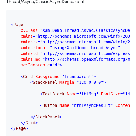
Thread/Async/ClassicAsyncDemo.xaml
<
Page

x:Class
="XamlDemo.Thread.Async.ClassicAsyncDemo
    xmlns
="http://schemas.microsoft.com/winfx/2006/
    xmlns:x
="http://schemas.microsoft.com/winfx/200
    xmlns:local
="using:XamlDemo.Thread.Async"
    xmlns:d
="http://schemas.microsoft.com/expressio
    xmlns:mc
="http://schemas.openxmlformats.org/mar
    mc:Ignorable
="d"
>
<
Grid 
Background
="Transparent"
>
<
StackPanel 
Margin
="120 0 0 0"
>
<
TextBlock 
Name
="lblMsg"
 FontSize
="14.6
<
Button 
Name
="btnIAsyncResult"
 Content
=
</
StackPanel
>
</
Grid
>
</
Page
>