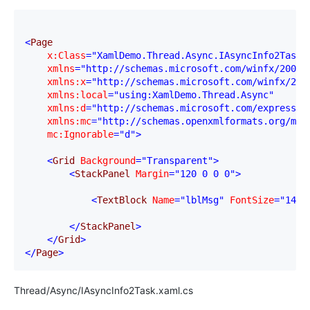
<
Page

x:Class
="XamlDemo.Thread.Async.IAsyncInfo2Task"
    xmlns
="http://schemas.microsoft.com/winfx/2006/
    xmlns:x
="http://schemas.microsoft.com/winfx/200
    xmlns:local
="using:XamlDemo.Thread.Async"
    xmlns:d
="http://schemas.microsoft.com/expressio
    xmlns:mc
="http://schemas.openxmlformats.org/mar
    mc:Ignorable
="d"
>
<
Grid 
Background
="Transparent"
>
<
StackPanel 
Margin
="120 0 0 0"
>
<
TextBlock 
Name
="lblMsg"
 FontSize
="14.6
</
StackPanel
>
</
Grid
>
</
Page
>
Thread/Async/IAsyncInfo2Task.xaml.cs