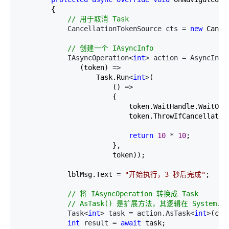
        {

//
 用于取消 Task
            CancellationTokenSource cts = 
new
 Cance
//
 创建一个 IAsyncInfo
            IAsyncOperation<
int
> action = AsyncInfo
               (token) 
=>
                   Task.Run
<
int
>
(

                       () 
=>
                       {

                           token.WaitHandle.WaitOne
                           token.ThrowIfCancellation
return
10
 * 
10
;

                       },

                       token));

            lblMsg.Text 
= 
"
开始执行，3 秒后完成
"
;

//
 将 IAsyncOperation 转换成 Task

//
 AsTask() 是扩展方法，其逻辑在 System.Wind
            Task<
int
> task = action.AsTask<
int
>
(cts
int
 result = 
await
 task;
