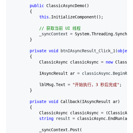
public
 ClassicAsyncDemo()

        {

this
.InitializeComponent();

//
 获取当前 UI 线程
            _syncContext =
 System.Threading.Synchron
        }

private
void
 btnIAsyncResult_Click_1(
object
        {

            ClassicAsync classicAsync 
= 
new
 ClassicA
            IAsyncResult ar 
= classicAsync.BeginRun
            lblMsg.Text 
= 
"
开始执行，3 秒后完成
"
;

        }

private
void
 Callback(IAsyncResult ar)

        {

            ClassicAsync classicAsync 
=
 (ClassicAsy
string
 result =
 classicAsync.EndRun(ar);
            _syncContext.Post(
