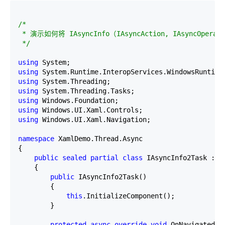
/*
 * 演示如何将 IAsyncInfo（IAsyncAction, IAsyncOperation
*/
using
using
using
using
using
using
using
 Windows.UI.Xaml.Navigation;

namespace
 XamlDemo.Thread.Async

{

public
sealed
partial
class
 IAsyncInfo2Task : Pa
    {

public
 IAsyncInfo2Task()

        {

this
.InitializeComponent();

        }

protected
async
override
void
 OnNavigatedTo