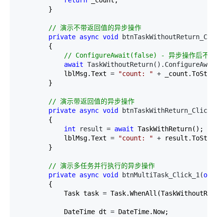
        }

//
 演示不带返回值的异步操作
private
async
void
 btnTaskWithoutReturn_Cli
        {

//
 ConfigureAwait(false) - 异步操作后
await
 TaskWithoutReturn().ConfigureAwai
            lblMsg.Text 
= 
"
count: 
"
 +
 _count.ToStrin
        }

//
 演示带返回值的异步操作
private
async
void
 btnTaskWithReturn_Click_
        {

int
 result = 
await
 TaskWithReturn();

            lblMsg.Text 
= 
"
count: 
"
 +
 result.ToStrin
        }

//
 演示多任务并行执行的异步操作
private
async
void
 btnMultiTask_Click_1(
obj
        {

            Task task 
=
 Task.WhenAll(TaskWithoutRet
            DateTime dt 
=
 DateTime.Now;
