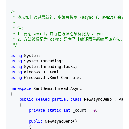
/*
 * 演示如何通过最新的异步编程模型（async 和 await）来进
 * 

 * 注：

 * 1、要想 await，其所在方法必须标记为 async

 * 2、方法被标记为 async 是为了让编译器重新编写该方法，使 a
*/
using
using
using
using
using
 Windows.UI.Xaml.Controls;

namespace
 XamlDemo.Thread.Async

{

public
sealed
partial
class
 NewAsyncDemo : Page

    {

private
static
int
 _count = 
0
;

public
 NewAsyncDemo()

        {
