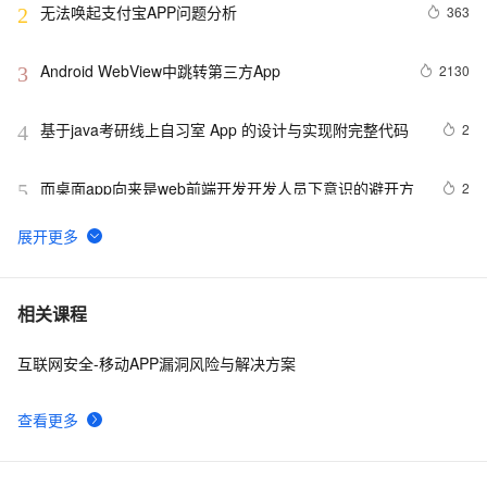
无法唤起支付宝APP问题分析
363
2
Android WebView中跳转第三方App
2130
3
基于java考研线上自习室 App 的设计与实现附完整代码
2
4
而桌面app向来是web前端开发开发人员下意识的避开方
2
5
最佳实践3：用通义灵码开发一款 App
7
6
uni-app脚手架踩坑记（上）
5
7
相关课程
互联网安全-移动APP漏洞风险与解决方案
uni-app学习笔记-引入全局uni.css和flex布局（七）
4
8
查看更多
关于 APP 预埋检查策略优化
5
9
在APP中集成iAd Banner展示广告盈利
6
10