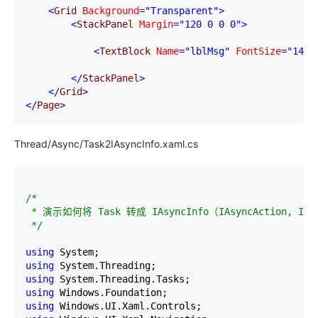
<
Grid 
Background
="Transparent"
>
<
StackPanel 
Margin
="120 0 0 0"
>
<
TextBlock 
Name
="lblMsg"
 FontSize
="14.6
</
StackPanel
>
</
Grid
>
</
Page
>
Thread/Async/Task2IAsyncInfo.xaml.cs
/*
 * 演示如何将 Task 转成 IAsyncInfo（IAsyncAction, IAsy
*/
using
using
using
using
using