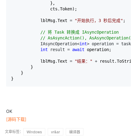
                },

                cts.Token);

            lblMsg.Text 
= 
"
开始执行，3 秒后完成
"
;

//
 将 Task 转换成 IAsyncOperation

//
 AsAsyncAction(), AsAsyncOperation
            IAsyncOperation<
int
> operation = task.A
int
 result = 
await
 operation;

            lblMsg.Text 
= 
"
结果：
"
 +
 result.ToString
        }

    }

}
OK
[源码下载]
文章标签：
Windows
vr&ar
编译器