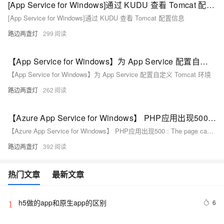
[App Service for Windows]通过 KUDU 查看 Tomcat 配置信息
[App Service for Windows]通过 KUDU 查看 Tomcat 配置信息
路边两盏灯
299
【App Service for Windows】为 App Service 配置自定义 Tomcat 环境
【App Service for Windows】为 App Service 配置自定义 Tomcat 环境
路边两盏灯
262
【Azure App Service for Windows】 PHP应用出现500 : The page cannot be displayed because an internal server error has occurred. 错误
【Azure App Service for Windows】 PHP应用出现500 : The page cannot be displayed because an internal server error has occurred. 错误
路边两盏灯
392
热门文章
最新文章
h5做的app和原生app的区别
6
1