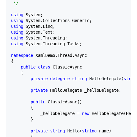
*/
using
using
using
using
using
using
 System.Threading.Tasks;

namespace
 XamlDemo.Thread.Async

{

public
class
 ClassicAsync

    {

private
delegate
string
 HelloDelegate(
strin
private
 HelloDelegate _helloDelegate;

public
 ClassicAsync()

        {

            _helloDelegate 
= 
new
 HelloDelegate(Hello
        }

private
string
 Hello(
string
 name)

        {
