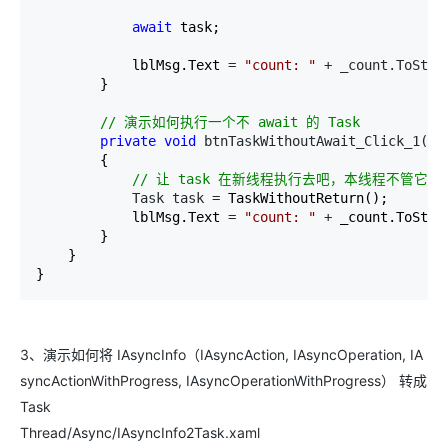
await
 task;

            lblMsg.Text 
= 
"
count: 
"
 + _count.ToStri
        }

//
 演示如何执行一个不 await 的 Task
private
void
 btnTaskWithoutAwait_Click_1(
ob
        {

//
 让 task 在新线程执行去吧，本线程不管它
            Task task =
 TaskWithoutReturn();

            lblMsg.Text 
= 
"
count: 
"
 +
 _count.ToStrin
        }

    }

}
3、演示如何将 IAsyncInfo（IAsyncAction, IAsyncOperation, IA
syncActionWithProgress, IAsyncOperationWithProgress） 转成
Task
Thread/Async/IAsyncInfo2Task.xaml