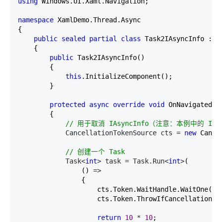
using
 Windows.UI.Xaml.Navigation;

namespace
 XamlDemo.Thread.Async

{

public
sealed
partial
class
 Task2IAsyncInfo : Pa
    {

public
 Task2IAsyncInfo()

        {

this
.InitializeComponent();

        }

protected
async
override
void
 OnNavigatedTo
        {

//
 用于取消 IAsyncInfo（注意：本例中的 IAsy
            CancellationTokenSource cts = 
new
 Cance
//
 创建一个 Task
            Task<
int
> task = Task.Run<
int
>
(

                () 
=>
                {

                    cts.Token.WaitHandle.WaitOne(
30
                    cts.Token.ThrowIfCancellationReq
return
10
 * 
10
;
