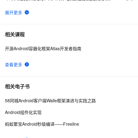
Android平台so库
申请google android map api key
3
6
Android第二十期 - 微信的主体构架
7
7
相关课程
开源Android容器化框架Atlas开发者指南
Android布局变化时动画效果的现实(一)
4
8
查看更多
Android显示GIF动画完整示例(一)
5
9
android launcher2
7
10
相关电子书
58同城Android客户端Walle框架演进与实践之路
Android组件化实现
蚂蚁聚宝Android秒级编译——Freeline