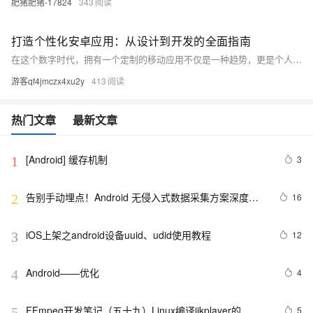
肥猪肥猪-17824
343
打造个性化安卓应用：从设计到开发的全面指南
在这个数字时代，拥有一个定制的移动应用不仅是一种趋势，更是个人或企业品牌的重要延伸。本文将引导你通过一系列简单易懂的步骤，从构思你的应用理念开始，直至实现一个功能齐全的安卓应用。无论你是编程新手还是希望拓展技能的开发者，这篇文章都将为你提供必要的工具和知识，帮助你将创意转化为现实。
游客qf4jmczx4xu2y
413
热门文章
最新文章
[Android] 缓存机制
3
1
告别手动埋点！Android 无侵入式数据采集方案深度解
16
2
析
iOS上架之android设备uuid、udid使用教程
12
3
Android——优化
4
4
FFmpeg开发笔记（五十九）Linux编译ijkplayer的
5
5