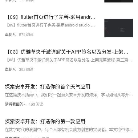
【09】flutter首页进行了完善-采用android studio 进行真机调试开发-增加了直播间列表和短视频人物列表-增加了用户中心-卓伊凡换人优雅草Alex-开发完整的社交APP-前端客户端开发+数据联调|以优雅草商业项目为例做开发-flutter开发-全流程-商业应用级实战开发-优雅草Alex
【09】flutter首页进行了完善-采用android studio 进行真机调试开发-增加了直播间列表和短视频人物列表-增加了用户中心-卓伊凡换人优雅草Alex-开发完整的社交APP-前端客户端开发+数据联调|以优雅草商业项目为例做开发-flutter开发-全流程-商业应用级实战开发-优雅草Alex
卓伊凡
574
【03】优雅草央千澈详解关于APP签名以及分发-上架完整流程-第三篇安卓APP上架华为商店后面的步骤-华为应用商店相对比较麻烦一些-华为商店安卓上架
【03】优雅草央千澈详解关于APP签名以及分发-上架完整流程-第三篇安卓APP上架华为商店后面的步骤-华为应用商店相对比较麻烦一些-华为商店安卓上架
卓伊凡
392
探索安卓开发：打造你的首个天气应用
在这篇技术指南中，我们将一起潜入安卓开发的海洋，学习如何从零开始构建一个简单的天气应用。通过这个实践项目，你将掌握安卓开发的核心概念、界面设计、网络编程以及数据解析等技能。无论你是初学者还是有一定基础的开发者，这篇文章都将为你提供一个清晰的路线图和实用的代码示例，帮助你在安卓开发的道路上迈出坚实的一步。让我们一起开始这段旅程，打造属于你自己的第一个安卓应用吧！
请看我回答~
463
探索安卓开发：打造你的第一款应用
在数字时代的浪潮中，每个人都有机会成为创意的实现者。本文将带你走进安卓开发的奇妙世界，通过浅显易懂的语言和实际代码示例，引导你从零开始构建自己的第一款安卓应用。无论你是编程新手还是希望拓展技术的开发者，这篇文章都将为你打开一扇门，让你的创意和技术一起飞扬。