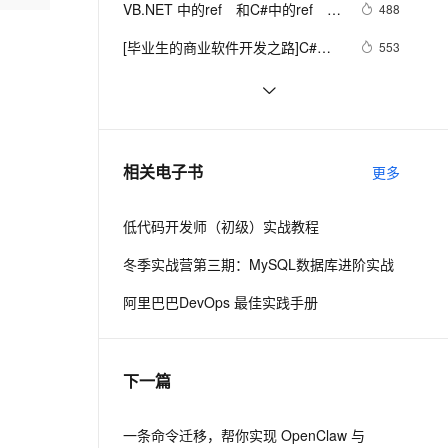
安全
VB.NET 中的ref　和C#中的ref　格
我要投诉
e-1.1-I2V
Cosyvoice-V3-Flash
488
PolarDB
上云场景组合购
Milvus 弹性伸缩功能新增节
伴
式区别
漫剧创作，剧本、分镜、视频高效生成
100%兼容MySQL、PostgreSQL，兼容Oracle，支持集中和分布式
覆盖90%+业务场景，专享组合折扣价
点支持范围
畅自然，细节丰富
高表现力语音合成大模型，语音克隆听感自然
VPN
[毕业生的商业软件开发之路]C#类
553
型成员样式
ernetes 版 ACK
云聚AI 严选权益
AI 原生数据库服务发布
SSL 证书
Win8Metro(C#)数字图像处理--2.29图
5
2V
Fun-ASR
，一键激活高效办公新体验
理容器应用的 K8s 服务
精选AI产品，从模型到应用全链提效
Agent 数据网关
像除法运算
文戏情感细腻自然，动作戏激烈拳拳到肉，实现更强表演能力
支持中英文自由切换，具备更强的噪声鲁棒性
堡垒机
C#中Abstract和Virtual
684
AI 用量加速计划
云原生数据库 PolarDB
防火墙
、识别商机，让客服更高效、服务更出色。
C#异步编程(转)
新老同享，达量后返
Agentic Database 发布
638
相关电子书
更多
主机安全
应用
低代码开发师（初级）实战教程
千问办公
NEW
AI 应用及服务市场
的智能体编程平台
一站式AI生产力平台
冬季实战营第三期：MySQL数据库进阶实战
AI 应用
伶鹊
阿里巴巴DevOps 最佳实践手册
企业级人与Agent协作平台，接入和调度多个数字员工
智能客服平台，对话机器人、对话分析、智能外呼
大模型
大模型服务平台百炼 - 全妙
自然语言处理
下一篇
应用创作平台
多模态内容创作工具，已接入 DeepSeek
数据标注
机器学习
一条命令迁移，帮你实现 OpenClaw 与