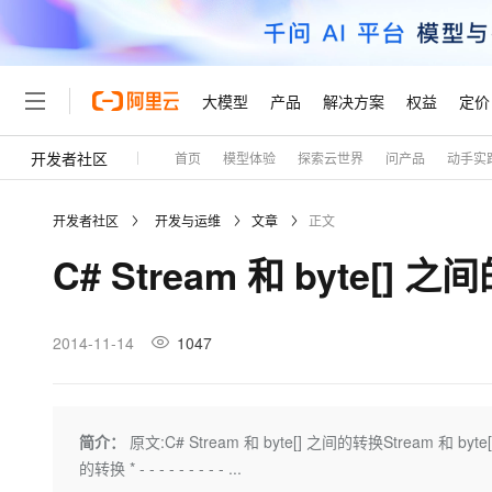
大模型
产品
解决方案
权益
定价
开发者社区
首页
模型体验
探索云世界
问产品
动手实
大模型
产品
解决方案
权益
定价
云市场
伙伴
服务
了解阿里云
精选产品
精选解决方案
普惠上云
产品定价
精选商城
成为销售伙伴
售前咨询
为什么选择阿里云
千问AI平台
开发者社区
开发与运维
文章
正文
了解云产品的定价详情
大模型服务平台百炼
千问办公，解锁你的工作
普惠上云 官方力荐
分销伙伴
在线服务
网站建设
什么是云计算
大
C# Stream 和 byte[] 
大模型服务与应用平台
企业级Agent产品，直接
云服务器38元/年起，超
咨询伙伴
多端小程序
技术领先
云上成本管理
售后服务
轻量应用服务器
Agency Agents：拥
官方推荐返现计划
大模型
精选产品
精选解决方案
Salesforce 国际版订阅
稳定可靠
管理和优化成本
推荐新用户得奖励，单订单
销售伙伴合作计划
2014-11-14
1047
自助服务
友盟天域
安全合规
人工智能与机器学习
AI
文本生成
云数据库 RDS
HappyHorse 打造一
云工开物
无影生态合作计划
在线服务
观测云
分析师报告
高校专属算力普惠，学生认
计算
互联网应用开发
Qwen3.8-Max
HOT
Salesforce On Alibaba C
工单服务
Tuya 物联网平台阿里云
研究报告与白皮书
人工智能平台 PAI
快速拥有专属 OpenClaw
简介：
原文:C# Stream 和 byte[] 之间的转换Stream 和 byte[] 之间的转换 
大模
Consulting Partner 合
大数据
容器
智能体时代全能旗舰模型
免费试用
短信专区
一站式AI开发、训练和推
的转换 * - - - - - - - - - ...
蓝凌 OA
AI 大模型销售与服务生
现代化应用