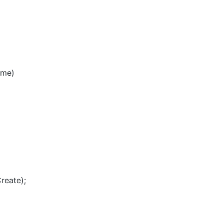
ame)
reate);