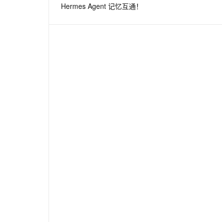
Hermes Agent 记忆互通！
息提取
与 AI 智能体进行实时音视频通话
从文本、图片、视频中提取结构化的属性信息
构建支持视频理解的 AI 音视频实时通话应用
t.diy 一步搞定创意建站
构建大模型应用的安全防护体系
通过自然语言交互简化开发流程,全栈开发支持
通过阿里云安全产品对 AI 应用进行安全防护