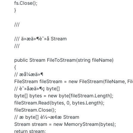
fs.Close();
}
///
/// ä»æä»¶è¯»å Stream
///
public Stream FileToStream(string fileName)
{
// æå¼æä»¶
FileStream fileStream = new FileStream(fileName, Fi
// è¯»åæä»¶ç byte[]
byte[] bytes = new byte[fileStream.Length];
fileStream.Read(bytes, 0, bytes.Length);
fileStream.Close();
// æ byte[] è½¬æ¢æ Stream
Stream stream = new MemoryStream(bytes);
return stream;