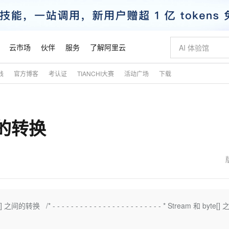
云市场
伙伴
服务
了解阿里云
践
官方博客
考认证
TIANCHI大赛
活动广场
下载
AI 特惠
数据与 API
成为产品伙伴
企业增值服务
最佳实践
价格计算器
AI 场景体
基础软件
产品伙伴合
阿里云认证
市场活动
配置报价
大模型
自助选配和估算价格
新方式
睿译宝，AI翻译排版一步到位
智启 AI 普惠权益
产品生态集成认证中心
企业支持计划
云上春晚
域名与网站
千问官方 MaaS 平台，为开发者和 Agent 而生，新用户赠送 1 亿 + tokens 额度
Qwen Aud
AI Coding
阿里云Maa
2026 阿里云
云服务器 E
为企业打
数据集
Windows
大模型认证
模型
NEW
NEW
之间的转换
交付可用成果
值低价云产品抢先购
上传文档即自动完成翻译和格式还原
至高享 1亿+免费 tokens，加速 Al 应用落地
提供智能易用的域名与建站服务
智能编程，一键
安全可靠、
产品生态伙伴
专家技术服务
云上奥运之旅
弹性计算合作
阿里云中企出
手机三要素
宝塔 Linux
全部认证
价格优势
有专属领域专家
GLM-5.2：长任务时代开源旗舰模型
阿里云 OPC 创新助力计划
千问大模型
即刻拥有 DeepS
AI 电商营销
对象存储 O
大模型
产品生态伙伴工作台
企业增值服务台
云栖战略参考
云存储合作计
云栖大会
身份实名认证
CentOS
训练营
推动算力普惠，释放技术红利
最高返9万
多领域专家智能体,一键组建 AI 虚拟交付团队
快速构建应用程序和网站，即刻迈出上云第一步
至高百万元 Token 补贴，加速一人公司成长
多元化、高性能、安全可靠的大模型服务
真正可用的 1M 上下文,一次完成代码全链路开发
轻松解锁专属 Dee
从图文生成到
云上的中国
数据库合作计
活动全景
短信
Docker
图片和
站式影视创作平台
Hermes Agent，打造自进化智能体
Token Plan 模型订阅计划
数字证书管理服务（原SSL证书）
5 分钟轻松部署
AI 广告创作
无影云电脑
企业成长
NEW
信息公告
看见新力量
云网络合作计
OCR 文字识别
JAVA
证享300元代金券
可视化编排打通从文字构思到成片全链路闭环
全托管，含MySQL、PostgreSQL、SQL Server、MariaDB多引擎
自主进化，持久记忆，越用越聪明
Qwen3.8-Max 首发尝鲜，限时加量 10 倍，夜间低至2折
实现全站HTTPS，呈现可信的WEB访问
图文、视频一
随时随地安
魔搭 Mode
Kimi-K3
HappyHors
NEW
loud
服务实践
官网公告
金融模力时刻
Salesforce O
版
发票查验
全能环境
Claude Code + GStack 打造工程团队
千问办公，限时限量积分加倍
Qoder
低代码高效构
AI 建站
短信服务
/* - - - - - - - - - - - - - - - - - - - - - - - - * Stream 和 byte[]
型
NEW
作计划
Kimi 最新旗舰模型，长程编程与推理利器
让文字生成流
计划
创新中心
魔搭 ModelSc
健康状态
理服务
让AI从“聊天伙伴”进化为能干活的“数字员工”
安装技能 GStack，拥有专属 AI 工程团队
你的AI工作搭子，覆盖日常办公高频场景
面向真实软件的智能体编程平台
0 代码专业建
客户案例
天气预报查询
操作系统
态合作计划