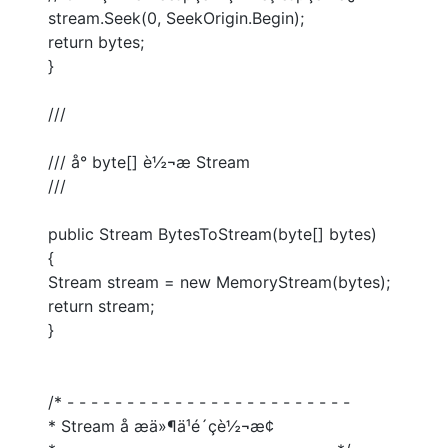
大模型解决方案
stream.Seek(0, SeekOrigin.Begin);
迁移与运维管理
return bytes;
快速部署 Dify，高效搭建 
}
专有云
///
10 分钟在聊天系统中增加
/// å° byte[] è½¬æ Stream
///
public Stream BytesToStream(byte[] bytes)
{
Stream stream = new MemoryStream(bytes);
return stream;
}
/* - - - - - - - - - - - - - - - - - - - - - - - -
* Stream å æä»¶ä¹é´çè½¬æ¢