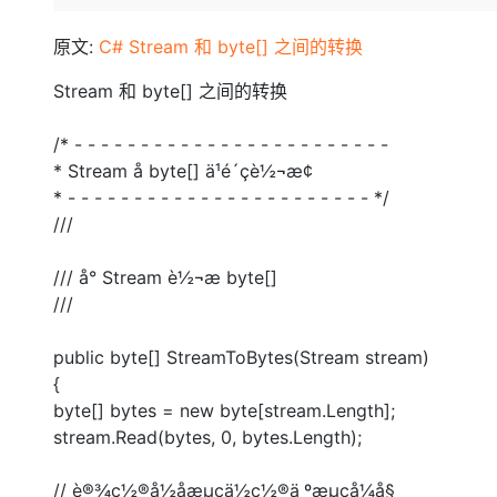
存储
天池大赛
Qwen3.7-Plus
云解析DNS
解决方案免费试用 新老
电子合同
最高领取价值200元试用
能看、能想、能动手的多模
安全
网络与CDN
原文:
C# Stream 和 byte[] 之间的转换
AI 算法大赛
畅捷通
大数据开发治理平台 Data
AI 产品 免费试用
网络
Stream 和 byte[] 之间的转换
安全
云开发大赛
Qwen3-VL-Plus
Tableau 订阅
1亿+ 大模型 tokens 和 
可观测
入门学习赛
中间件
AI空中课堂在线直播课
/* - - - - - - - - - - - - - - - - - - - - - - - -
云防火墙
140+云产品 免费试用
* Stream å byte[] ä¹é´çè½¬æ¢
上云与迁云
云原生的云上边界网络安全
产品新客免费试用，最长1
数据库
* - - - - - - - - - - - - - - - - - - - - - - - */
生态解决方案
大模型服务
企业出海
大模型ACA认证体验
///
大数据计算
助力企业全员 AI 认知与能
行业生态解决方案
千问AI平台-Token Plan
政企业务
媒体服务
/// å° Stream è½¬æ byte[]
开发者生态解决方案
///
企业服务与云通信
千问AI平台-模型体验
AI 开发和 AI 应用解决
在线体验全尺寸、多种模态
public byte[] StreamToBytes(Stream stream)
域名与网站
{
Happy 系列大模型
终端用户计算
byte[] bytes = new byte[stream.Length];
stream.Read(bytes, 0, bytes.Length);
Serverless
// è®¾ç½®å½åæµçä½ç½®ä¸ºæµçå¼å§
开发工具