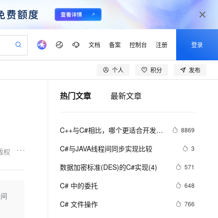
文档
备案
控制台
注册
登录
个人
积分
发布
验
作计划
器
AI 活动
专业服务
服务伙伴合作计划
开发者社区
加入我们
产品动态
服务平台百炼
阿里云 OPC 创新助力计划
热门文章
最新文章
一站式生成采购清单，支持单品或批量购买
io：打造专属 AI 语音助手
S产品伙伴计划（繁花）
峰会
CS
造的大模型服务与应用开发平台
一句话生成原生可编辑精美 PPT 文稿
AI 生产力先锋
Al MaaS 服务伙伴赋能合作
域名
博文
Careers
至高可申请百万元
Qwen3.8-Max 模型上线
开启高性价比 AI 编程新体验
弹性可伸缩的云计算服务
Qwen-Audio-3.0-Realtime 端到端实时语音角色扮演
输入一句话想法, 轻松生成专业的 PPT
先锋实践拓展 AI 生产力的边界
Token 补贴，五大权
计划
海大会
伙伴信用分合作计划
商标
问答
社会招聘
C++与C#相比，哪个更适合开发大
8869
益加速 OPC 成功
eek-V4-Pro
SS
一键部署幻兽帕鲁游戏服务器
飞天发布时刻
HOT
Open Search 向量检索版支
划
备案
电子书
校园招聘
型游戏？
pSeek-V4-Pro
视频创作，一键激活电商全链路生产力
稳定、安全、高性价比、高性能的云存储服务
一键购买专属联机服务器，轻松开启游戏
所见，即是所愿
持视频检索 Pipeline 功能
更多支持
C#与JAVA线程间同步实现比较
3
版权
划
公司注册
镜像站
视频生成
语音识别与合成
专属 QwenPaw
漫剧工坊：一站式动画创作平台
AI 实训营
HOT
应用身份服务 (IDaaS)
数据加密标准(DES)的C#实现(4)
571
合作伙伴培训与认证
划
上云迁移
站生成，高效打造优质广告素材
全接入的云上超级电脑
从聊天伙伴进化为能主动干活的本地数字员工
快速生产连贯的高质量长漫剧
从基础到进阶，Agent 创客手把手教你
OpenClaw 管理能力上线
lScope
我要反馈
e-1.1-T2V
Qwen3-TTS-Flash
C# 中的委托
648
查询合作伙伴
n Alibaba Cloud ISV 合作
代维服务
建企业门户网站
10 分钟搭建微信、支付宝小程序
 之间
MaxCompute MaxFrame 提
畅细腻的高质量视频
离线语音合成大模型，多语言方言自适应，低延迟高稳定
创新加速
C# 文件操作
ope
登录合作伙伴管理后台
766
我要建议
站，无忧落地极速上线
以可视化方式快速构建移动和 PC 门户网站
国内短信简单易用，安全可靠，秒级触达，全球覆盖200+国家和地区。
高效部署网站，快速应用到小程序
供自动弹性内存功能