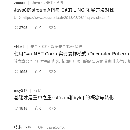
zeusro
|
Java
.NET
API
Java8的stream API与 C#的 LINQ 拓展方法对比
原文:https://www.zeusro.tech/2018/03/08/linq-vs-stream/
3795
0
3
vNext
|
安全
C#
数据安全/隐私保护
使用C# (.NET Core) 实现装饰模式 (Decorator Pattern
1658
0
0
mcy247
|
存储
基础才是重中之重~stream和byte[]的概念与转化
1545
0
0
技术mix呢
|
C#
JavaScript