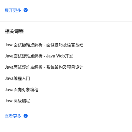
破 1 万次！
营销活动送红包接入说明（Java版）
117
6
2. Java中的垃圾收集 - GC参考手册
4
7
相关课程
Java面试疑难点解析 - 面试技巧及语言基础
poj-1503-java大数相加
621
8
Java面试疑难点解析 - Java Web开发
Java 注解 阐释 hibernate ORM
596
9
Java面试疑难点解析 - 系统架构及项目设计
java 中的多线程   内部类实现 数据共享 和 Runnable
519
10
Java编程入门
实现数据共享
Java面向对象编程
Java高级编程
查看更多