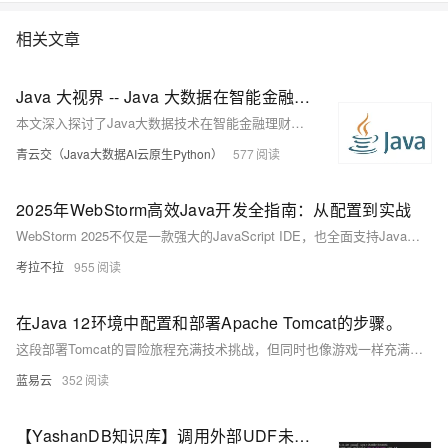
相关文章
Java 大视界 -- Java 大数据在智能金融理财产品风险评估与个性化配置中的应用（195）
本文深入探讨了Java大数据技术在智能金融理财产品风险评估与个性化配置中的关键应用。通过高效的数据采集、存储与分析，Java大数据技术助力金融机构实现精准风险评估与个性化推荐，提升投资收益并降低风险。
青云交（Java大数据AI云原生Python）
577
2025年WebStorm高效Java开发全指南：从配置到实战
WebStorm 2025不仅是一款强大的JavaScript IDE，也全面支持Java开发。本文详解其AI辅助编程、Java特性增强及性能优化，并提供环境配置、高效开发技巧与实战案例，助你打造流畅的全栈开发体验。
考拉不拉
955
在Java 12环境中配置和部署Apache Tomcat的步骤。
这段部署Tomcat的冒险旅程充满技术挑战，但同时也像游戏一样充满乐趣。它需要你提前准备，仔细执行，并随时准备解决意外情况。成功后，你就可以在这匹强壮的网络野马上，带着你的Java应用，冲向Web开发的璀璨星空。
蓝易云
352
【YashanDB知识库】调用外部UDF未能识别Java环境配置