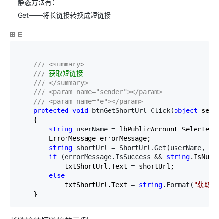
静态方法有：
Get——将长链接转换成短链接
///
<summary>
///
 获取短链接

///
</summary>
///
<param name="sender"></param>
///
<param name="e"></param>
protected
void
 btnGetShortUrl_Click(
object
 send
    {

string
 userName =
 lbPublicAccount.SelectedVa
        ErrorMessage errorMessage;

string
 shortUrl = ShortUrl.Get(userName, tx
if
 (errorMessage.IsSuccess && 
string
.IsNull
            txtShortUrl.Text 
=
 shortUrl;

else
            txtShortUrl.Text 
= 
string
.Format(
"
获取短
    }