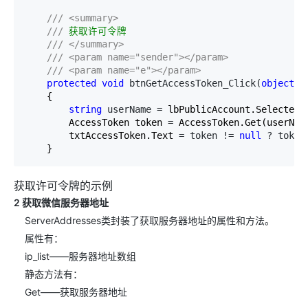
///
<summary>
///
 获取许可令牌

///
</summary>
///
<param name="sender"></param>
///
<param name="e"></param>
protected
void
 btnGetAccessToken_Click(
object
 s
    {

string
 userName =
 lbPublicAccount.SelectedVa
        AccessToken token 
=
 AccessToken.Get(userName
        txtAccessToken.Text 
= token != 
null
 ? token
    }
获取许可令牌的示例
2 获取微信服务器地址
ServerAddresses类封装了获取服务器地址的属性和方法。
属性有：
ip_list——服务器地址数组
静态方法有：
Get——获取服务器地址