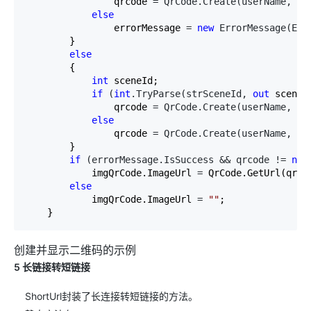
                qrcode 
= QrCode.Create(userName, ex
else
                errorMessage 
= 
new
 ErrorMessage(Err
        }

else
        {

int
 sceneId;

if
 (
int
.TryParse(strSceneId, 
out
 sceneId
                qrcode 
= QrCode.Create(userName, sc
else
                qrcode 
= QrCode.Create(userName, st
        }

if
 (errorMessage.IsSuccess && qrcode != 
nul
            imgQrCode.ImageUrl 
=
 QrCode.GetUrl(qrcod
else
            imgQrCode.ImageUrl 
= 
""
;

    }
创建并显示二维码的示例
5 长链接转短链接
ShortUrl封装了长连接转短链接的方法。