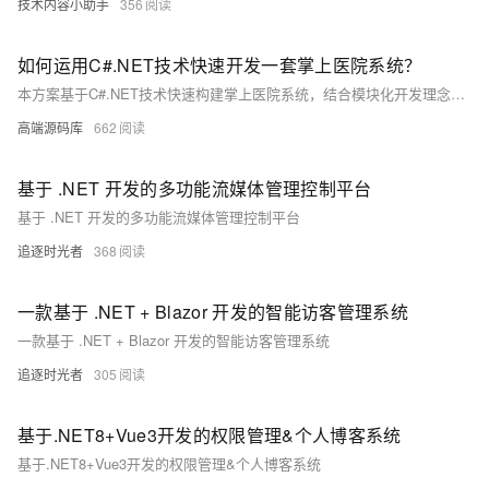
技术内容小助手
356
如何运用C#.NET技术快速开发一套掌上医院系统？
本方案基于C#.NET技术快速构建掌上医院系统，结合模块化开发理念与医院信息化需求。核心功能涵盖用户端的预约挂号、在线问诊、报告查询等，以及管理端的排班管理和数据统计。采用.NET Core Web API与uni-app实现前后端分离，支持跨平台小程序开发。数据库选用SQL Server 2012，并通过读写分离与索引优化提升性能。部署方案包括Windows Server与负载均衡设计，确保高可用性。同时针对API差异、数据库老化及高并发等问题制定应对措施，保障系统稳定运行。推荐使用Postman、Redgate等工具辅助开发，提升效率与质量。
高端源码库
662
基于 .NET 开发的多功能流媒体管理控制平台
基于 .NET 开发的多功能流媒体管理控制平台
追逐时光者
368
一款基于 .NET + Blazor 开发的智能访客管理系统
一款基于 .NET + Blazor 开发的智能访客管理系统
追逐时光者
305
基于.NET8+Vue3开发的权限管理&个人博客系统
基于.NET8+Vue3开发的权限管理&个人博客系统