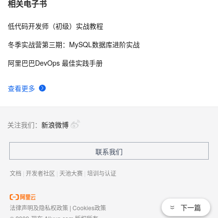
.NET数据库编程求索之路--11.一些思考
7
相关电子书
低代码开发师（初级）实战教程
一起谈.NET技术，ASP.NET MVC验证框架中关于属性标
4
8
记的通用扩展方法
冬季实战营第三期：MySQL数据库进阶实战
.NET设计模式（12）：外观模式（Façade Pattern）
8
9
阿里巴巴DevOps 最佳实践手册
[转载].NET开发常用的10条实用代码
10
10
查看更多
关注我们：
新浪微博
联系我们
文档
|
开发者社区
|
天池大赛
|
培训与认证
下一篇
法律声明及隐私权政策
|
Cookies政策