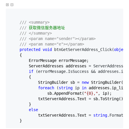
///
<summary>
///
 获取微信服务器地址

///
</summary>
///
<param name="sender"></param>
///
<param name="e"></param>
protected
void
 btnGetServerAddress_Click(
object
    {

        ErrorMessage errorMessage;

        ServerAddresses addresses 
= ServerAddresses
if
 (errorMessage.IsSuccess && addresses.ip_
        {

            StringBuilder sb 
= 
new
 StringBuilder();

foreach
 (
string
 ip 
in
 addresses.ip_list)
                sb.AppendFormat(
"
{0},
"
, ip);

            txtServerAddress.Text 
=
 sb.ToString();

        }

else
            txtServerAddress.Text 
= 
string
.Format(
"
    }