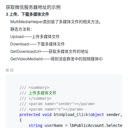
获取微信服务器地址的示例
3 上传、下载多媒体文件
MultiMediaHelper类封装了多媒体文件的相关方法。
静态方法有：
Upload——上传多媒体文件
Download——下载多媒体文件
GetDownloadUrl——获取多媒体文件的地址
GetVideoMediaId——得到消息群发中的视频媒体ID
///
<summary>
///
 上传多媒体文件

///
</summary>
///
<param name="sender"></param>
///
<param name="e"></param>
protected
void
 btnUpload_Click(
object
 sender, Ev
    {

string
 userName =
 lbPublicAccount.SelectedVa