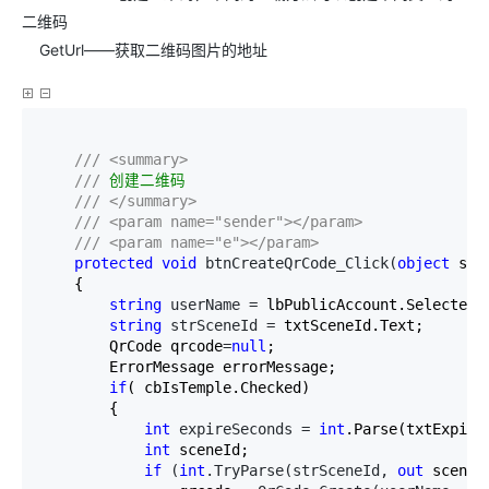
二维码
GetUrl——获取二维码图片的地址
///
<summary>
///
 创建二维码

///
</summary>
///
<param name="sender"></param>
///
<param name="e"></param>
protected
void
 btnCreateQrCode_Click(
object
 sen
    {

string
 userName =
 lbPublicAccount.SelectedVa
string
 strSceneId =
 txtSceneId.Text;

        QrCode qrcode
=
null
;

        ErrorMessage errorMessage;

if
( cbIsTemple.Checked)

        {

int
 expireSeconds = 
int
.Parse(txtExpireS
int
 sceneId;

if
 (
int
.TryParse(strSceneId, 
out
 sceneId