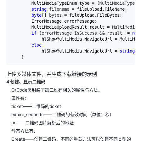
        MultiMediaTypeEnum type 
= (MultiMediaTypeEn
string
 filename =
 fileUpload.FileName;

byte
[] bytes =
 fileUpload.FileBytes;

        ErrorMessage errorMessage;

        MultiMediaUploadResult result 
= MultiMediaH
if
 (errorMessage.IsSuccess && result != 
nul
            hlShowMultiMedia.NavigateUrl 
=
 MultiMed
else
            hlShowMultiMedia.NavigateUrl 
= 
string
.F
    }
上传多媒体文件，并生成下载链接的示例
4 创建、显示二维码
QrCode类封装了跟二维码相关的属性与方法。
属性有：
ticket——二维码的ticket
expire_seconds——二维码的有效时间（单位：秒）
url——二维码图片解析后的地址
静态方法有：
Create——创建二维码，不同的重载方法可以创建不同类型的