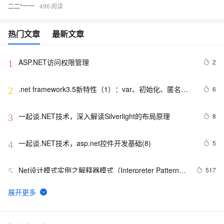
二二*一一
496
热门文章
最新文章
ASP.NET访问权限管理
2
1
.net framework3.5新特性（1）：var、初始化、匿名类
6
2
和扩展方法
一起谈.NET技术，深入解读Silverlight的布局原理
8
3
一起谈.NET技术，asp.net控件开发基础(8)
5
4
Net设计模式实例之解释器模式（Interpreter Pattern）
517
5
(1)
将 DataTable 或 String 数据转化为json(.NET)
4
6
750