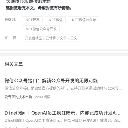
长链接转短链接的示例
感谢您看完本文，希望对您有所帮助。
关键词：
.NET开发
.NET微信
.NET微信公众号
.NET微信公众号开发
来 源：
开发者社区
>
云计算
>
文章
> 正文
相关文章
微信公众号接口：解锁公众号开发的无限可能
微信公众号接口是微信官方提供的API，支持开发者通过编程与公众号交互，实现自动回复、消息管理、用户管理和数据分析等功能。本文深入探讨接口的定义、类型、优势及应用场景，如智能客服、内容分发、电商闭环等，并介绍开发流程和工具，帮助运营者提升用户体验和效率。未来，随着微信生态的发展，公众号接口将带来更多机遇，如小程序融合、AI应用等。
爱专研的技术土狗
2280
D1net阅闻｜OpenAI员工疯狂暗示，内部已成功开发ASI？被曝训出GPT-5但雪藏
D1net阅闻｜OpenAI员工疯狂暗示，内部已成功开发ASI？被曝训出GPT-5但雪藏