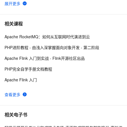
PHP时间
701
6
PHP设计模式：单例模式
694
7
相关课程
Apache RocketMQ：如何从互联网时代演进到云
《PHP对象、模式与实践》之高级特性
8
8
PHP进阶教程 - 由浅入深掌握面向对象开发 - 第二阶段
跟我学习php数组常用函数-下篇
628
9
Apache Flink 入门到实战 - Flink开源社区出品
c#兼容 PHP中的md5
596
10
PHP完全自学手册文档教程
Apache Flink 入门
查看更多
相关电子书