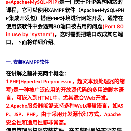
是一门关于PHP架构网站的
s+Apache+MySQL+PHP)
课程，它可以使用
软件（
XAMPP
Apache+MySQL+PH
集成开发包）搭建
环境进行网站开发，通常在
P
PHP
使用该软件中会遇到80端口被占用的问题
(Port 80
in use by "system")
，
这时需要把端口改成其它端
口，下面将详细介绍。
一. 安装XAMPP软件
在讲解之前补充两个概念：
1.
，超文本预处理器的缩
PHP(
Hypertext Preprocessor
写)是一种被广泛应用的开放源代码的多用途脚本语
言，可嵌入到HTML中，尤其适合Web开发。
2.
服务器能够支持多种Web编辑语言，如
Apache
AS
、
、
，由于采用开发源代码方式，
P
JSP
PHP
Apache
安全性和适用性都非常高。
使用管理员权限安装软件，在安装时最好不要安装