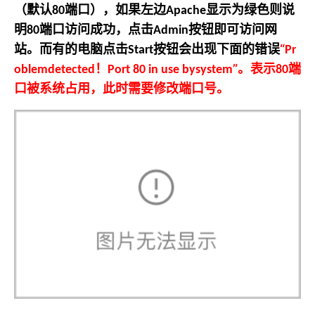
（默认
端口），如果左边
显示为绿色则说
80
Apache
明
端口访问成功，点击
按钮即可访问网
80
Admin
站。而有的电脑点击
按钮会出现下面的错误
“
Start
Pr
！
”。
表示
端
oblemdetected
Port 80 in use bysystem
80
口被系统占用，此时需要修改端口号。