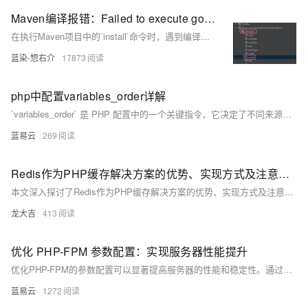
Maven编译报错：Failed to execute goal org.apache.maven.plugins:maven-compiler-plugin:3.13.0:compile 解决方案
在执行Maven项目中的`install`命令时，遇到编译插件版本不匹配的错误。具体报错为：`maven-compiler-plugin:3.13.0`要求Maven版本至少为3.6.3。解决方案是将Maven版本升级到3.6.3或降低插件版本。本文详细介绍了如何下载、解压并配置Maven 3.6.3，包括环境变量设置和IDEA中的Maven配置，确保项目顺利编译。
蓝染-惣右介
17873
php中配置variables_order详解
`variables_order` 是 PHP 配置中的一个关键指令，它决定了不同来源的变量被导入到全局变量空间的顺序。正确配置 `variables_order` 不仅可以确保变量的正确处理和覆盖顺序，还能提高应用程序的安全性。开发者应根据具体应用的需求，合理配置 `variables_order`，确保应用的稳定和安全运行。
蓝易云
269
Redis作为PHP缓存解决方案的优势、实现方式及注意事项。Redis凭借其高性能、丰富的数据结构、数据持久化和分布式支持等特点，在提升应用响应速度和处理能力方面表现突出
本文深入探讨了Redis作为PHP缓存解决方案的优势、实现方式及注意事项。Redis凭借其高性能、丰富的数据结构、数据持久化和分布式支持等特点，在提升应用响应速度和处理能力方面表现突出。文章还介绍了Redis在页面缓存、数据缓存和会话缓存等应用场景中的使用，并强调了缓存数据一致性、过期时间设置、容量控制和安全问题的重要性。
龙大吉
413
优化 PHP-FPM 参数配置：实现服务器性能提升
优化PHP-FPM的参数配置可以显著提高服务器的性能和稳定性。通过合理设置 `pm.max_children`、`pm.start_servers`、`pm.min_spare_servers`、`pm.max_spare_servers`和 `pm.max_requests`等参数，并结合监控和调优措施，可以有效应对高并发和负载波动，确保Web应用程序的高效运行。希望本文提供的优化建议和配置示例能够帮助您实现服务器性能的提升。
蓝易云
1272