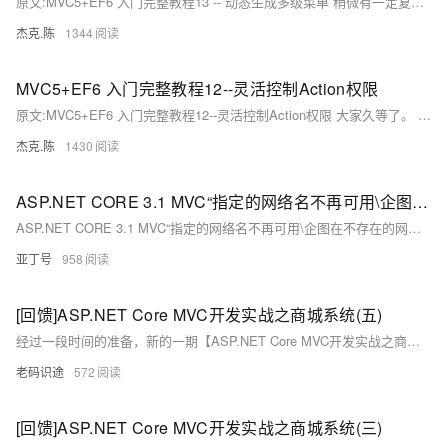
原文:MVC5+EF6 入门完整教程13 -- 动态生成多级菜单 稍微有一定复杂性的系统，多级菜单都是一个必备组件。 本篇专题讲述如何生成动态多级菜单的通用做法。 我们不用任何第三方的组件，完全自己构建灵活通用的多级菜单。
杰克.陈
1344
MVC5+EF6 入门完整教程12--灵活控制Action权限
原文:MVC5+EF6 入门完整教程12--灵活控制Action权限 大家久等了。 本篇专题主要讲述MVC中的权限方案。 权限控制是每个系统都必须解决的问题，也是园子里讨论最多的专题之一。 前面的系列文章中我们用到了 SysUser, SysRole, SysUserRole 这几个示例表。
杰克.陈
1430
ASP.NET CORE 3.1 MVC“指定的网络名不再可用\企图在不存在的网络连接上进行操作”的问题解决过程
ASP.NET CORE 3.1 MVC“指定的网络名不再可用\企图在不存在的网络连接上进行操作”的问题解决过程
亚丁号
958
[回馈]ASP.NET Core MVC开发实战之商城系统(五)
经过一段时间的准备，新的一期【ASP.NET Core MVC开发实战之商城系统】已经开始，在之前的文章中，讲解了商城系统的整体功能设计，页面布局设计，环境搭建，系统配置，及首页【商品类型，banner条，友情链接，降价促销，新品爆款】，商品列表页面，商品详情等功能的开发，今天继续讲解购物车功能开发，仅供学习分享使用，如有不足之处，还请指正。
老码识途
572
[回馈]ASP.NET Core MVC开发实战之商城系统(三)