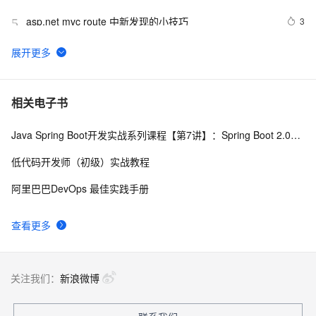
asp.net mvc route 中新发现的小技巧
3
5
ASP.NET MVC 3和Razor中的@helper 语法
6
6
VS创建MVC出错解决方法
6
7
相关电子书
Java Spring Boot开发实战系列课程【第7讲】：Spring Boot 2.0安全机制与MVC身份验证实战(Java面试题)
通过MVC模式将Web视图和逻辑代码分离
6
8
低代码开发师（初级）实战教程
基于MVC模式的数据库综合练习
8
9
阿里巴巴DevOps 最佳实践手册
asp.net MVC 的处理流程
4
10
查看更多
关注我们：
新浪微博