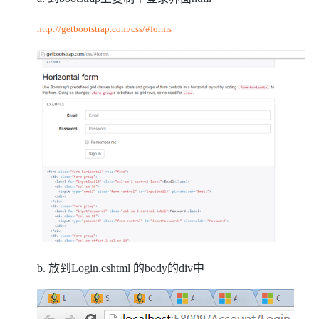
http://getbootstrap.com/css/#forms
b. 放到
Login.cshtml 的body的div中