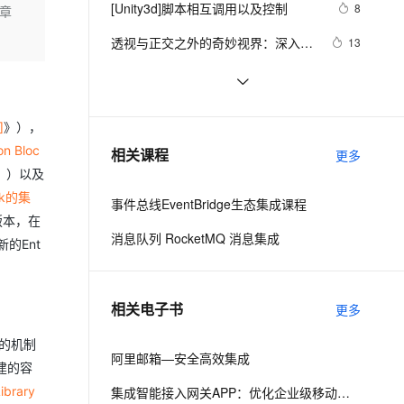
安全
[Unity3d]脚本相互调用以及控制
我要投诉
e-1.1-I2V
Cosyvoice-V3-Flash
8
文章
PolarDB
上云场景组合购
Milvus 弹性伸缩功能新增节
后台管理系统（26）-权限管理系统-
伴
漫剧创作，剧本、分镜、视频高效生成
100%兼容MySQL、PostgreSQL，兼容Oracle，支持集中和分布式
覆盖90%+业务场景，专享组合折扣价
点支持范围
畅自然，细节丰富
高表现力语音合成大模型，语音克隆听感自然
分配角色给用户
VPN
透视与正交之外的奇妙视界：深入解
13
析Unity游戏开发中的相机与视角控
ernetes 版 ACK
云聚AI 严选权益
AI 原生数据库服务发布
SSL 证书
unity3d 学习笔记（两）
4
2V
Fun-ASR
制艺术，探索打造沉浸式玩家体验的
，一键激活高效办公新体验
理容器应用的 K8s 服务
精选AI产品，从模型到应用全链提效
Agent 数据网关
文戏情感细腻自然，动作戏激烈拳拳到肉，实现更强表演能力
支持中英文自由切换，具备更强的噪声鲁棒性
堡垒机
奥秘与技巧
unity3d UGUI的down与up弹窗，松
459
AI 用量加速计划
云原生数据库 PolarDB
]
》），
开时关闭窗口处理机制
防火墙
、识别商机，让客服更高效、服务更出色。
【Unity3D 灵巧小知识点】 ☀️ | 切换
新老同享，达量后返
Agentic Database 发布
3
n Bloc
相关课程
更多
场景后保留上个场景中的游戏物体不
主机安全
应用
》）以及
被销毁
ock的集
事件总线EventBridge生态集成课程
千问办公
NEW
AI 应用及服务市场
个版本，在
的智能体编程平台
一站式AI生产力平台
消息队列 RocketMQ 消息集成
新的Ent
AI 应用
伶鹊
企业级人与Agent协作平台，接入和调度多个数字员工
智能客服平台，对话机器人、对话分析、智能外呼
大模型
相关电子书
更多
大模型服务平台百炼 - 全妙
自然语言处理
应用创作平台
多模态内容创作工具，已接入 DeepSeek
on的机制
阿里邮箱—安全高效集成
数据标注
创建的容
机器学习
ibrary
集成智能接入网关APP：优化企业级移动办公网络