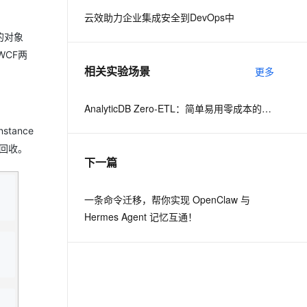
云效助力企业集成安全到DevOps中
息提取
与 AI 智能体进行实时音视频通话
的对象
从文本、图片、视频中提取结构化的属性信息
构建支持视频理解的 AI 音视频实时通话应用
与WCF两
相关实验场景
更多
t.diy 一步搞定创意建站
构建大模型应用的安全防护体系
通过自然语言交互简化开发流程,全栈开发支持
通过阿里云安全产品对 AI 应用进行安全防护
AnalyticDB Zero-ETL：简单易用零成本的一站式数据分析
stance
资源回收。
下一篇
一条命令迁移，帮你实现 OpenClaw 与
Hermes Agent 记忆互通！