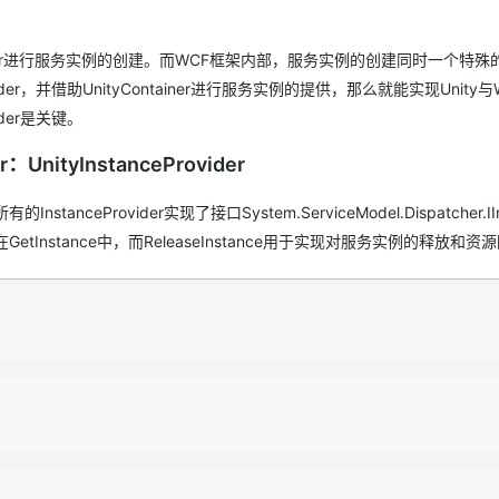
AI 应用
10分钟微调：让0.6B模型媲美235B模
多模态数据信
tainer进行服务实例的创建。而WCF框架内部，服务实例的创建同时一个特殊
型
依托云原生高可用架构,实现Dify私有化部署
ovider，并借助UnityContainer进行服务实例的提供，那么就能实现Unity
用1%尺寸在特定领域达到大模型90%以上效果
ider是关键。
一个 AI 助手
超强辅助，Bol
即刻拥有 DeepSeek-R1 满血版
在企业官网、通讯软件中为客户提供 AI 客服
UnityInstanceProvider
多种方案随心选，轻松解锁专属 DeepSeek
nceProvider实现了接口System.ServiceModel.Dispatcher.IIn
现在GetInstance中，而ReleaseInstance用于实现对服务实例的释放和