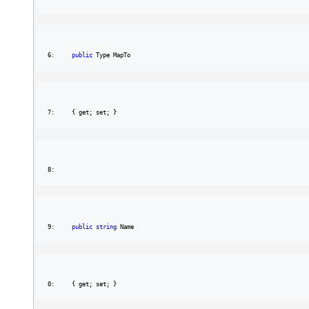
6:     
public
 Type MapTo
7:     { get; set; }
8: 
9:     
public
string
 Name
0:     { get; set; }