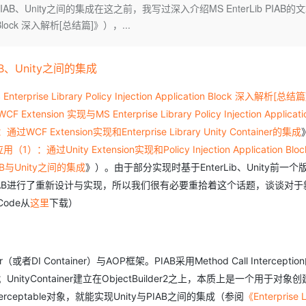
Deepseek-v4-pro
HappyHors
IAB、Unity之间的集成在这之前，我写过深入介绍MS EnterLib PIAB的
同享
万小智 AI 建站低至 15元/月
Qoder CN
AI 短剧/漫剧
云原生数据库 
快递物流查询
WordPress
成为服务伙
高校合作
tion Block 深入解析[总结篇]》），...
点，立即开启云上创新
覆盖公网/内网、递归/权威、移动APP等全场景解析服务
送.CN域名，送备案服务码
基于千问大模型等，支持代码智能生成、研发智能问答
AI助力短剧
态智能体模型
旗舰 MoE 大模型，百万上下文与顶尖推理能力
图生视频，流
Ubuntu
服务生态伙伴
云工开物
企业应用
Works
Night Plan 支持 Qwen 3.8-Max
云原生大数据计算服务 MaxCompute
AI 办公
容器服务 Kub
NEW
GLM-5.2
Wan2.7-T
Red Hat
30+ 款产品免费体验
Data Agent 驱动的一站式 Data+AI 开发治理平台
夜间 5 折，Qwen/Meoo/TokenPlan 客户专享
面向分析的企业级SaaS模式云数据仓库
AI智能应用
提供一站式管
B、Unity之间的集成
科研合作
视觉 Coding、空间感知、多模态思考等全面升级
1M上下文，专为长程任务能力而生
ERP
堂（旗舰版）
SUSE
智能客服
 Enterprise Library Policy Injection Application Block 深入解析[总结篇
CRM
防护产品
2个月
自动承接线索
nsion 实现与MS Enterprise Library Policy Injection Applicatio
建站小程序
OA 办公系统
AI 应用构建
大模型原生
CF Extension实现和Enterprise Library Unity Container的集成
（1）：通过Unity Extension实现和Policy Injection Application Bl
力提升
财税管理
模板建站
Qoder
大模型服务平台百炼-应用模版
HOT
NEW
AB与Unity之间的集成
》）。由于部分实现时基于EnterLib、Unity前一
面向真实软件
个人版上线、团队版降价；千问3.8-Max首发发尝鲜
丰富多元化的应用模版和解决方案
400电话
定制建站
Unity对PIAB进行了重新设计与实现，所以我们很有必要重拾着这个话题，谈谈对于
万有无界
大模型服务平台百炼-智能体
Code从
方案
这里
下载）
广告营销
模板小程序
的模型效果
灵活可视化地构建企业级 Agent
定制小程序
秒悟
人工智能平台 PAI
APP 开发
云端极速 AI 
新一代 AI 视频生成模型，深度适配广告营销等场景
AI Native 的算法工程平台，一站式完成建模、训练、推理服务部署
或者DI Container）与AOP框架。PIAB采用Method Call Intercepti
建站系统
ityContainer建立在ObjectBuilder2之上，本质上是一个用于对象
erceptable对象，就能实现Unity与PIAB之间的集成（参阅
《Enterprise L