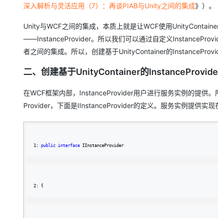
大模型解决方案
深入解析与灵活应用（7）：再谈PIAB与Unity之间的集成
》）。
迁移与运维管理
快速部署 Dify，高效搭建 
Unity与WCF之间的集成，本质上就是让WCF使用UnityCon
——InstanceProvider。所以我们可以通过自定义InstancePr
专有云
者之间的集成。所以，创建基于UnityContainer的InstanceProv
10 分钟在聊天系统中增加
二、创建基于UnityContainer的InstanceProvider：
在WCF框架内部，InstanceProvider用户进行服务实例的提供。所有的Insta
Provider，下面是IInstanceProvider的定义。服务实例提供实
1: 
public
interface
 IInstanceProvider
2: {