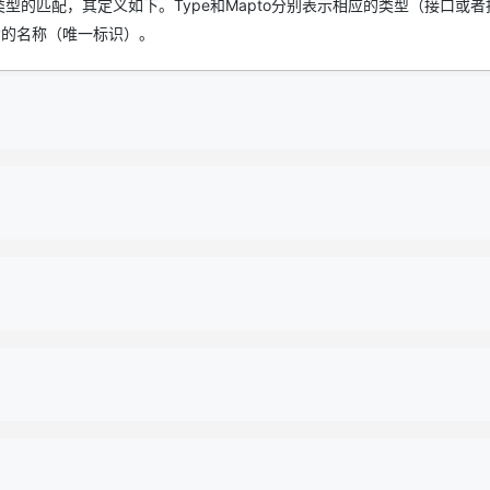
描述类型的匹配，其定义如下。Type和Mapto分别表示相应的类型（接口或
ry的名称（唯一标识）。