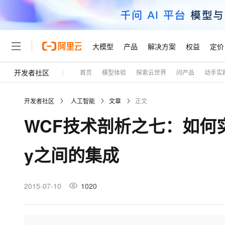
大模型
产品
解决方案
权益
定价
开发者社区
首页
模型体验
探索云世界
问产品
动手实
大模型
产品
解决方案
权益
定价
云市场
伙伴
服务
了解阿里云
精选产品
精选解决方案
普惠上云
产品定价
精选商城
成为销售伙伴
售前咨询
为什么选择阿里云
千问AI平台
开发者社区
人工智能
文章
正文
了解云产品的定价详情
大模型服务平台百炼
千问办公，解锁你的工作
普惠上云 官方力荐
分销伙伴
在线服务
网站建设
什么是云计算
大
WCF技术剖析之七：如何实现WC
大模型服务与应用平台
企业级Agent产品，直接
云服务器38元/年起，超
咨询伙伴
多端小程序
技术领先
云上成本管理
售后服务
轻量应用服务器
Agency Agents：拥
官方推荐返现计划
大模型
精选产品
精选解决方案
Salesforce 国际版订阅
稳定可靠
y之间的集成
管理和优化成本
推荐新用户得奖励，单订单
销售伙伴合作计划
自助服务
友盟天域
安全合规
人工智能与机器学习
AI
文本生成
云数据库 RDS
HappyHorse 打造一
云工开物
无影生态合作计划
在线服务
观测云
分析师报告
高校专属算力普惠，学生认
计算
互联网应用开发
2015-07-10
1020
Qwen3.8-Max
HOT
Salesforce On Alibaba C
工单服务
Tuya 物联网平台阿里云
研究报告与白皮书
人工智能平台 PAI
快速拥有专属 OpenClaw
大模
Consulting Partner 合
大数据
容器
智能体时代全能旗舰模型
免费试用
短信专区
一站式AI开发、训练和推
蓝凌 OA
AI 大模型销售与服务生
现代化应用