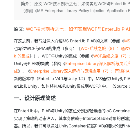
存储
天池大赛
Qwen3.7-Plus
简介：
原文:WCF技术剖析之七：如何实现WCF与EnterLib P
云解析DNS
解决方案免费试用 新老
电子合同
（参阅《MS Enterprise Library Policy Injection Applica
最高领取价值200元试用
能看、能想、能动手的多模
安全
网络与CDN
AI 算法大赛
畅捷通
大数据开发治理平台 Data
AI 产品 免费试用
网络
安全
云开发大赛
Qwen3-VL-Plus
Tableau 订阅
1亿+ 大模型 tokens 和 
原文:
WCF技术剖析之七：如何实现WCF与EnterLib PIA
可观测
入门学习赛
中间件
AI空中课堂在线直播课
云防火墙
140+云产品 免费试用
在这之前，我写过深入介绍MS EnterLib PIAB的文章（参阅《
MS
上云与迁云
云原生的云上边界网络安全
产品新客免费试用，最长1
数据库
也写过WCF与PIAB的集成（参阅：《
WCF后续之旅（8）：通过WCF Exte
生态解决方案
大模型服务
k 的集成
》）、WCF与Unity的集成（参阅《
WCF后续之旅（7）：通过W
企业出海
大模型ACA认证体验
大数据计算
Unity与PIAB的集成（参阅《
Enterprise Library深入解析与灵活应用
助力企业全员 AI 认知与能
行业生态解决方案
千问AI平台-Token Plan
政企业务
成
媒体服务
》、《
Enterprise Library深入解析与灵活应用（7）：再谈PI
开发者生态解决方案
新的版本中（EnterLib V4.1与Unity 1.2）中，MS通过
企业服务与云通信
千问AI平台-模型体验
erLib和Unity，如何将PIAB和Unity集成到WCF之中。（Source 
AI 开发和 AI 应用解决
在线体验全尺寸、多种模态
域名与网站
一、设计原理简述
Happy 系列大模型
终端用户计算
在EnterLib中，PIAB与Unity的定位分别是轻量级的IoC Container（
Serverless
实现了策略的动态注入，其本身依赖于Interceptable对象的创建；Un
器。所以，我们可以通过UnityContainer按照PIAB的要求创建Int
开发工具