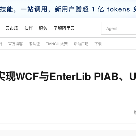
云市场
伙伴
服务
了解阿里云
践
官方博客
考认证
TIANCHI大赛
活动广场
下载
AI 特惠
数据与 API
成为产品伙伴
企业增值服务
最佳实践
价格计算器
AI 场景体
基础软件
产品伙伴合
阿里云认证
市场活动
配置报价
大模型
自助选配和估算价格
新方式
睿译宝，AI翻译排版一步到位
智启 AI 普惠权益
产品生态集成认证中心
企业支持计划
云上春晚
域名与网站
千问官方 MaaS 平台，为开发者和 Agent 而生，新用户赠送 1 亿 + tokens 额度
Qwen Aud
AI Coding
阿里云Maa
2026 阿里云
云服务器 E
为企业打
数据集
Windows
大模型认证
模型
NEW
NEW
F与EnterLib PIAB、Un
交付可用成果
值低价云产品抢先购
上传文档即自动完成翻译和格式还原
至高享 1亿+免费 tokens，加速 Al 应用落地
提供智能易用的域名与建站服务
智能编程，一键
安全可靠、
产品生态伙伴
专家技术服务
云上奥运之旅
弹性计算合作
阿里云中企出
手机三要素
宝塔 Linux
全部认证
价格优势
有专属领域专家
GLM-5.2：长任务时代开源旗舰模型
阿里云 OPC 创新助力计划
千问大模型
即刻拥有 DeepS
AI 电商营销
对象存储 O
大模型
产品生态伙伴工作台
企业增值服务台
云栖战略参考
云存储合作计
云栖大会
身份实名认证
CentOS
训练营
推动算力普惠，释放技术红利
最高返9万
多领域专家智能体,一键组建 AI 虚拟交付团队
快速构建应用程序和网站，即刻迈出上云第一步
至高百万元 Token 补贴，加速一人公司成长
多元化、高性能、安全可靠的大模型服务
真正可用的 1M 上下文,一次完成代码全链路开发
轻松解锁专属 Dee
从图文生成到
云上的中国
数据库合作计
活动全景
短信
Docker
图片和
站式影视创作平台
Hermes Agent，打造自进化智能体
Token Plan 模型订阅计划
数字证书管理服务（原SSL证书）
5 分钟轻松部署
AI 广告创作
无影云电脑
企业成长
NEW
信息公告
看见新力量
云网络合作计
OCR 文字识别
JAVA
证享300元代金券
可视化编排打通从文字构思到成片全链路闭环
全托管，含MySQL、PostgreSQL、SQL Server、MariaDB多引擎
自主进化，持久记忆，越用越聪明
Qwen3.8-Max 首发尝鲜，限时加量 10 倍，夜间低至2折
实现全站HTTPS，呈现可信的WEB访问
图文、视频一
随时随地安
魔搭 Mode
Kimi-K3
HappyHors
NEW
loud
服务实践
官网公告
金融模力时刻
Salesforce O
版
发票查验
全能环境
Claude Code + GStack 打造工程团队
千问办公，限时限量积分加倍
Qoder
低代码高效构
AI 建站
短信服务
型
NEW
作计划
Kimi 最新旗舰模型，长程编程与推理利器
让文字生成流
计划
创新中心
魔搭 ModelSc
健康状态
理服务
让AI从“聊天伙伴”进化为能干活的“数字员工”
安装技能 GStack，拥有专属 AI 工程团队
你的AI工作搭子，覆盖日常办公高频场景
面向真实软件的智能体编程平台
0 代码专业建
客户案例
天气预报查询
操作系统
态合作计划