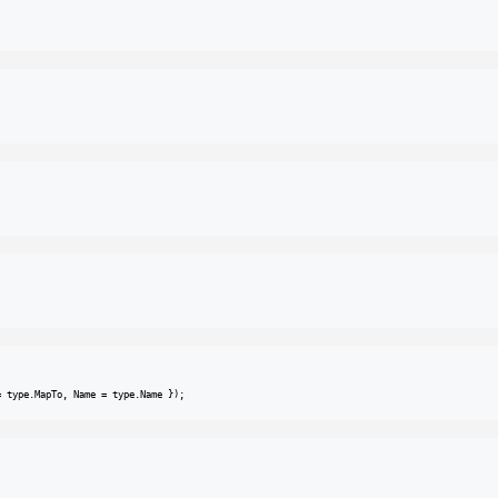
= type.MapTo, Name = type.Name });