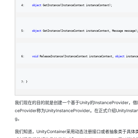
4:     
object
 GetInstance(InstanceContext instanceContext);
5:     
object
 GetInstance(InstanceContext instanceContext, Message message)
6:     
void
 ReleaseInstance(InstanceContext instanceContext, 
object
 instanc
7: }
我们现在的目的就是创建一个基于Unity的InstanceProvider，借助
ceProvider称为UnityInstanceProvider。在正式介绍Unit
g。
我们知道，UnityContainer采用动态注册接口或者抽象类于具