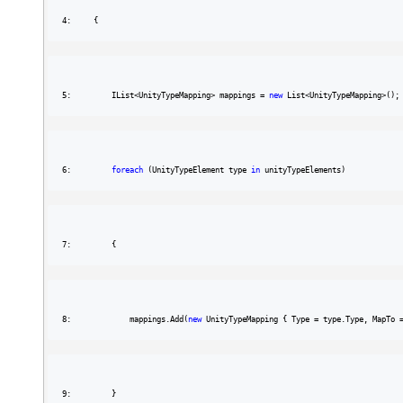
4:     {
5:         IList<UnityTypeMapping> mappings = 
new
 List<UnityTypeMapping>();
6:         
foreach
 (UnityTypeElement type 
in
 unityTypeElements)
7:         {
8:             mappings.Add(
new
 UnityTypeMapping { Type = type.Type, MapTo 
9:         }