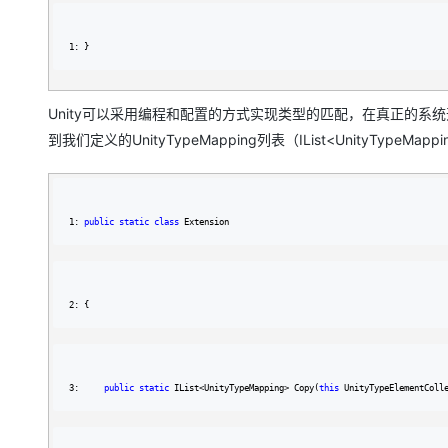
1: }
Unity可以采用编程和配置的方式实现类型的匹配，在真正的系统开发中，
到我们定义的UnityTypeMapping列表（IList<UnityType
1: 
public
static
class
 Extension
2: {
3:     
public
static
 IList<UnityTypeMapping> Copy(
this
 UnityTypeElementColl