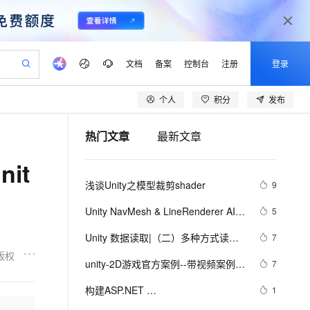
文档
备案
控制台
注册
登录
个人
积分
发布
验
作计划
器
AI 活动
专业服务
服务伙伴合作计划
开发者社区
加入我们
产品动态
服务平台百炼
阿里云 OPC 创新助力计划
热门文章
最新文章
一站式生成采购清单，支持单品或批量购买
io：打造专属 AI 语音助手
S产品伙伴计划（繁花）
峰会
CS
造的大模型服务与应用开发平台
一句话生成原生可编辑精美 PPT 文稿
AI 生产力先锋
Al MaaS 服务伙伴赋能合作
域名
博文
Careers
至高可申请百万元
Qwen3.8-Max 模型上线
it
开启高性价比 AI 编程新体验
弹性可伸缩的云计算服务
Qwen-Audio-3.0-Realtime 端到端实时语音角色扮演
输入一句话想法, 轻松生成专业的 PPT
先锋实践拓展 AI 生产力的边界
Token 补贴，五大权
计划
海大会
伙伴信用分合作计划
商标
问答
社会招聘
浅谈Unity之模型裁剪shader
9
益加速 OPC 成功
eek-V4-Pro
SS
一键部署幻兽帕鲁游戏服务器
飞天发布时刻
HOT
Open Search 向量检索版支
划
备案
电子书
校园招聘
pSeek-V4-Pro
视频创作，一键激活电商全链路生产力
稳定、安全、高性价比、高性能的云存储服务
一键购买专属联机服务器，轻松开启游戏
所见，即是所愿
持视频检索 Pipeline 功能
更多支持
Unity NavMesh & LineRenderer AI寻
5
划
公司注册
镜像站
视频生成
语音识别与合成
路及导航路径的绘制
专属 QwenPaw
漫剧工坊：一站式动画创作平台
AI 实训营
HOT
应用身份服务 (IDaaS)
Unity 数据读取|（二）多种方式读取
7
合作伙伴培训与认证
划
上云迁移
站生成，高效打造优质广告素材
全接入的云上超级电脑
从聊天伙伴进化为能主动干活的本地数字员工
快速生产连贯的高质量长漫剧
从基础到进阶，Agent 创客手把手教你
OpenClaw 管理能力上线
文本文件
版权
lScope
我要反馈
e-1.1-T2V
Qwen3-TTS-Flash
unity-2D游戏官方案例--带视频案例
7
查询合作伙伴
n Alibaba Cloud ISV 合作
代维服务
建企业门户网站
10 分钟搭建微信、支付宝小程序
MaxCompute MaxFrame 提
（1）（层级渲染，物理碰撞，粒子动
畅细腻的高质量视频
离线语音合成大模型，多语言方言自适应，低延迟高稳定
创新加速
构建ASP.NET 
ope
登录合作伙伴管理后台
1
我要建议
站，无忧落地极速上线
以可视化方式快速构建移动和 PC 门户网站
国内短信简单易用，安全可靠，秒级触达，全球覆盖200+国家和地区。
高效部署网站，快速应用到小程序
供自动弹性内存功能
画，UI等多位基础一体化）
MVC4+EF5+EasyUI+Unity2.x注入的