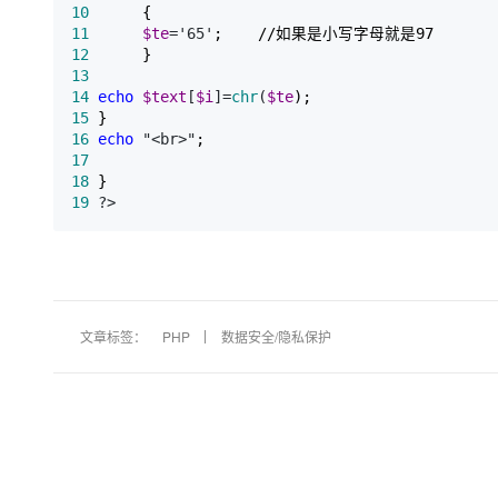
大模型解决方案
10
11
$te
='65'
迁移与运维管理
12
快速部署 Dify，高效搭建 
13
专有云
14
echo
$text
[
$i
]=
chr
(
$te
15
10 分钟在聊天系统中增加
16
echo
 "<br>"
17
18
19
 ?>
文章标签：
PHP
数据安全/隐私保护