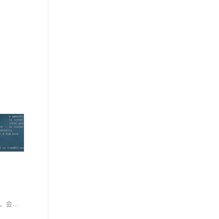
【4月更文挑战第30天】本文探讨了Web开发中的XSS攻击，解释了其原理和分类，包括存储型、反射型和DOM型XSS。XSS攻击可能导致数据泄露、会话劫持、网站破坏、钓鱼攻击和DDoS攻击。防范措施包括输入验证、输出编码、使用HTTP头部、定期更新及使用安全框架。PHP开发者应重视XSS防护，确保应用安全。