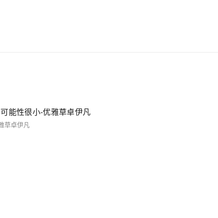
码解密可能性很小-优雅草卓伊凡
-优雅草卓伊凡