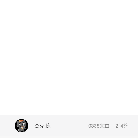
杰克.陈
10338文章
2问答