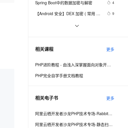
安全
Spring Boot中的数据加密与解密
我要投诉
e-1.1-I2V
Cosyvoice-V3-Flash
4
PolarDB
上云场景组合购
Milvus 弹性伸缩功能新增节
伴
漫剧创作，剧本、分镜、视频高效生成
100%兼容MySQL、PostgreSQL，兼容Oracle，支持集中和分布式
覆盖90%+业务场景，专享组合折扣价
点支持范围
畅自然，细节丰富
高表现力语音合成大模型，语音克隆听感自然
VPN
【Android 安全】DEX 加密 ( 常用 
9
Android 反编译工具 | apktool | 
ernetes 版 ACK
云聚AI 严选权益
AI 原生数据库服务发布
SSL 证书
ShardingSphere 实现数据加密（脱
6
2V
Fun-ASR
dex2jar | enjarify | jd-gui | jadx )
，一键激活高效办公新体验
理容器应用的 K8s 服务
精选AI产品，从模型到应用全链提效
Agent 数据网关
敏）第一篇
文戏情感细腻自然，动作戏激烈拳拳到肉，实现更强表演能力
支持中英文自由切换，具备更强的噪声鲁棒性
堡垒机
（一）
JavaScript学习 -- AES加密算法
7
AI 用量加速计划
云原生数据库 PolarDB
防火墙
、识别商机，让客服更高效、服务更出色。
C# | 上位机开发新手指南（十）加密
新老同享，达量后返
Agentic Database 发布
7
相关课程
更多
算法——ECC
主机安全
应用
PHP进阶教程 - 由浅入深掌握面向对象开发 - 第二阶段
千问办公
NEW
AI 应用及服务市场
的智能体编程平台
一站式AI生产力平台
PHP完全自学手册文档教程
AI 应用
伶鹊
企业级人与Agent协作平台，接入和调度多个数字员工
智能客服平台，对话机器人、对话分析、智能外呼
大模型
相关电子书
更多
大模型服务平台百炼 - 全妙
自然语言处理
应用创作平台
多模态内容创作工具，已接入 DeepSeek
数据标注
阿里云栖开发者沙龙PHP技术专场-RabbitMQ 的延时队列和镜像队列原理与实战-钱文品
机器学习
阿里云栖开发者沙龙PHP技术专场-静态扫描为你的项目上线保驾护航-周梦康