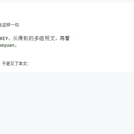
Deepseek-v4-pro
HappyHors
同享
万小智 AI 建站低至 15元/月
Qoder CN
AI 短剧/漫剧
云原生数据库 
快递物流查询
WordPress
成为服务伙
高校合作
点，立即开启云上创新
覆盖公网/内网、递归/权威、移动APP等全场景解析服务
送.CN域名，送备案服务码
基于千问大模型等，支持代码智能生成、研发智能问答
AI助力短剧
态智能体模型
旗舰 MoE 大模型，百万上下文与顶尖推理能力
图生视频，流
Ubuntu
服务生态伙伴
云工开物
企业应用
Works
Night Plan 支持 Qwen 3.8-Max
云原生大数据计算服务 MaxCompute
AI 办公
容器服务 Kub
NEW
里有这样一句
GLM-5.2
Wan2.7-T
Red Hat
30+ 款产品免费体验
Data Agent 驱动的一站式 Data+AI 开发治理平台
夜间 5 折，Qwen/Meoo/TokenPlan 客户专享
面向分析的企业级SaaS模式云数据仓库
AI智能应用
提供一站式管
科研合作
视觉 Coding、空间感知、多模态思考等全面升级
1M上下文，专为长程任务能力而生
ERP
堂（旗舰版）
SUSE
智能客服
CRM
防护产品
2个月
自动承接线索
建站小程序
OA 办公系统
AI 应用构建
大模型原生
，于是又了本文：
力提升
财税管理
模板建站
Qoder
大模型服务平台百炼-应用模版
HOT
NEW
面向真实软件
个人版上线、团队版降价；千问3.8-Max首发发尝鲜
丰富多元化的应用模版和解决方案
400电话
定制建站
万有无界
大模型服务平台百炼-智能体
方案
广告营销
模板小程序
的模型效果
灵活可视化地构建企业级 Agent
定制小程序
秒悟
人工智能平台 PAI
APP 开发
云端极速 AI 
新一代 AI 视频生成模型，深度适配广告营销等场景
AI Native 的算法工程平台，一站式完成建模、训练、推理服务部署
建站系统