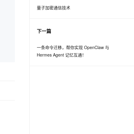
量子加密通信技术
息提取
与 AI 智能体进行实时音视频通话
从文本、图片、视频中提取结构化的属性信息
构建支持视频理解的 AI 音视频实时通话应用
下一篇
t.diy 一步搞定创意建站
构建大模型应用的安全防护体系
通过自然语言交互简化开发流程,全栈开发支持
通过阿里云安全产品对 AI 应用进行安全防护
一条命令迁移，帮你实现 OpenClaw 与
Hermes Agent 记忆互通！