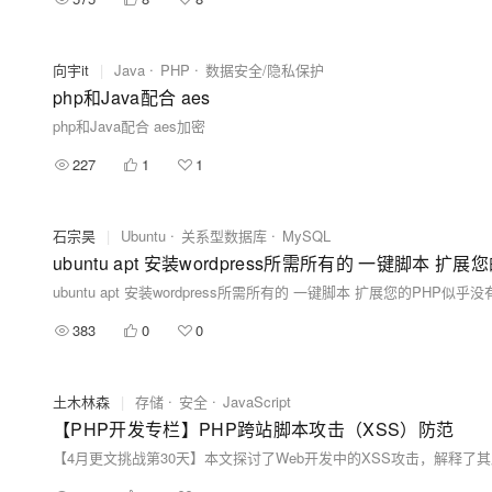
向宇it
|
Java
PHP
数据安全/隐私保护
php和Java配合 aes
php和Java配合 aes加密
227
1
1
石宗昊
|
Ubuntu
关系型数据库
MySQL
ubuntu apt 安装wordpress所需所有的 一键脚本 扩展您的PHP似乎
383
0
0
土木林森
|
存储
安全
JavaScript
【PHP开发专栏】PHP跨站脚本攻击（XSS）防范