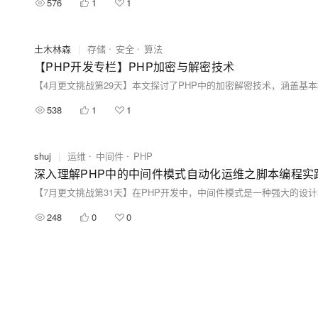
576
1
1
土木林森
|
存储
安全
算法
【PHP开发专栏】PHP加密与解密技术
538
1
1
shuj
|
运维
中间件
PHP
深入理解PHP中的中间件模式自动化运维之脚本编程实践
248
0
0