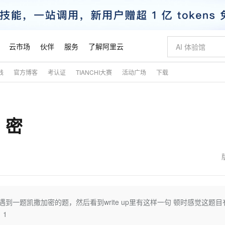
云市场
伙伴
服务
了解阿里云
践
官方博客
考认证
TIANCHI大赛
活动广场
下载
AI 特惠
数据与 API
成为产品伙伴
企业增值服务
最佳实践
价格计算器
AI 场景体
基础软件
产品伙伴合
阿里云认证
市场活动
配置报价
大模型
自助选配和估算价格
新方式
睿译宝，AI翻译排版一步到位
智启 AI 普惠权益
产品生态集成认证中心
企业支持计划
云上春晚
域名与网站
千问官方 MaaS 平台，为开发者和 Agent 而生，新用户赠送 1 亿 + tokens 额度
Qwen Aud
AI Coding
阿里云Maa
2026 阿里云
云服务器 E
为企业打
数据集
Windows
大模型认证
模型
NEW
NEW
）密
交付可用成果
值低价云产品抢先购
上传文档即自动完成翻译和格式还原
至高享 1亿+免费 tokens，加速 Al 应用落地
提供智能易用的域名与建站服务
智能编程，一键
安全可靠、
产品生态伙伴
专家技术服务
云上奥运之旅
弹性计算合作
阿里云中企出
手机三要素
宝塔 Linux
全部认证
价格优势
有专属领域专家
GLM-5.2：长任务时代开源旗舰模型
阿里云 OPC 创新助力计划
千问大模型
即刻拥有 DeepS
AI 电商营销
对象存储 O
大模型
产品生态伙伴工作台
企业增值服务台
云栖战略参考
云存储合作计
云栖大会
身份实名认证
CentOS
训练营
推动算力普惠，释放技术红利
最高返9万
多领域专家智能体,一键组建 AI 虚拟交付团队
快速构建应用程序和网站，即刻迈出上云第一步
至高百万元 Token 补贴，加速一人公司成长
多元化、高性能、安全可靠的大模型服务
真正可用的 1M 上下文,一次完成代码全链路开发
轻松解锁专属 Dee
从图文生成到
云上的中国
数据库合作计
活动全景
短信
Docker
图片和
站式影视创作平台
Hermes Agent，打造自进化智能体
Token Plan 模型订阅计划
数字证书管理服务（原SSL证书）
5 分钟轻松部署
AI 广告创作
无影云电脑
企业成长
NEW
信息公告
看见新力量
云网络合作计
OCR 文字识别
JAVA
证享300元代金券
可视化编排打通从文字构思到成片全链路闭环
全托管，含MySQL、PostgreSQL、SQL Server、MariaDB多引擎
自主进化，持久记忆，越用越聪明
Qwen3.8-Max 首发尝鲜，限时加量 10 倍，夜间低至2折
实现全站HTTPS，呈现可信的WEB访问
图文、视频一
随时随地安
魔搭 Mode
Kimi-K3
HappyHors
NEW
loud
服务实践
官网公告
金融模力时刻
Salesforce O
版
发票查验
全能环境
Claude Code + GStack 打造工程团队
千问办公，限时限量积分加倍
Qoder
低代码高效构
AI 建站
短信服务
遇到一题凯撒加密的题，然后看到write up里有这样一句 顿时感觉这题目
型
NEW
作计划
Kimi 最新旗舰模型，长程编程与推理利器
让文字生成流
计划
创新中心
魔搭 ModelSc
健康状态
理服务
让AI从“聊天伙伴”进化为能干活的“数字员工”
安装技能 GStack，拥有专属 AI 工程团队
你的AI工作搭子，覆盖日常办公高频场景
面向真实软件的智能体编程平台
0 代码专业建
 1
客户案例
天气预报查询
操作系统
态合作计划