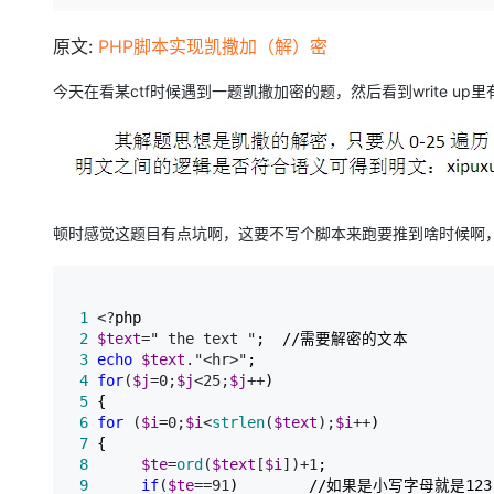
存储
天池大赛
Qwen3.7-Plus
云解析DNS
解决方案免费试用 新老
电子合同
最高领取价值200元试用
能看、能想、能动手的多模
安全
网络与CDN
原文:
PHP脚本实现凯撒加（解）密
AI 算法大赛
畅捷通
大数据开发治理平台 Data
AI 产品 免费试用
网络
安全
云开发大赛
今天在看某ctf时候遇到一题凯撒加密的题，然后看到write up
Qwen3-VL-Plus
Tableau 订阅
1亿+ 大模型 tokens 和 
可观测
入门学习赛
中间件
AI空中课堂在线直播课
云防火墙
140+云产品 免费试用
上云与迁云
云原生的云上边界网络安全
产品新客免费试用，最长1
数据库
生态解决方案
大模型服务
企业出海
大模型ACA认证体验
大数据计算
顿时感觉这题目有点坑啊，这要不写个脚本来跑要推到啥时候啊
助力企业全员 AI 认知与能
行业生态解决方案
千问AI平台-Token Plan
政企业务
媒体服务
开发者生态解决方案
企业服务与云通信
 1
 <?
千问AI平台-模型体验
AI 开发和 AI 应用解决
 2
$text
=" the text "
在线体验全尺寸、多种模态
域名与网站
 3
echo
$text
."<hr>"
 4
for
(
$j
=0;
$j
<25;
$j
++
Happy 系列大模型
 5
终端用户计算
 6
for
 (
$i
=0;
$i
<
strlen
(
$text
);
$i
++
 7
Serverless
 8
$te
=
ord
(
$text
[
$i
])+1
 9
if
(
$te
==91
开发工具