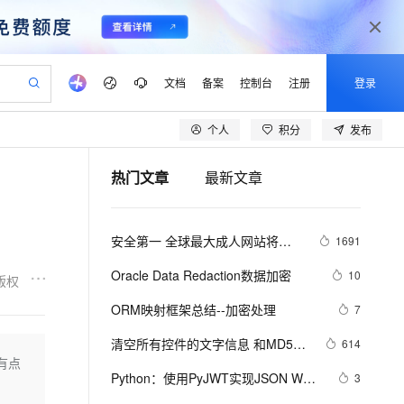
文档
备案
控制台
注册
登录
个人
积分
发布
验
作计划
器
AI 活动
专业服务
服务伙伴合作计划
开发者社区
加入我们
产品动态
服务平台百炼
阿里云 OPC 创新助力计划
热门文章
最新文章
一站式生成采购清单，支持单品或批量购买
io：打造专属 AI 语音助手
S产品伙伴计划（繁花）
峰会
CS
造的大模型服务与应用开发平台
一句话生成原生可编辑精美 PPT 文稿
AI 生产力先锋
Al MaaS 服务伙伴赋能合作
域名
博文
Careers
至高可申请百万元
Qwen3.8-Max 模型上线
开启高性价比 AI 编程新体验
弹性可伸缩的云计算服务
Qwen-Audio-3.0-Realtime 端到端实时语音角色扮演
输入一句话想法, 轻松生成专业的 PPT
先锋实践拓展 AI 生产力的边界
Token 补贴，五大权
计划
海大会
伙伴信用分合作计划
商标
问答
社会招聘
安全第一 全球最大成人网站将全
1691
益加速 OPC 成功
eek-V4-Pro
SS
一键部署幻兽帕鲁游戏服务器
飞天发布时刻
HOT
Open Search 向量检索版支
划
备案
电子书
校园招聘
面采用HTTPS加密
pSeek-V4-Pro
视频创作，一键激活电商全链路生产力
稳定、安全、高性价比、高性能的云存储服务
一键购买专属联机服务器，轻松开启游戏
所见，即是所愿
持视频检索 Pipeline 功能
更多支持
Oracle Data Redaction数据加密
10
版权
划
公司注册
镜像站
视频生成
语音识别与合成
专属 QwenPaw
漫剧工坊：一站式动画创作平台
AI 实训营
HOT
应用身份服务 (IDaaS)
ORM映射框架总结--加密处理
7
合作伙伴培训与认证
划
上云迁移
站生成，高效打造优质广告素材
全接入的云上超级电脑
从聊天伙伴进化为能主动干活的本地数字员工
快速生产连贯的高质量长漫剧
从基础到进阶，Agent 创客手把手教你
OpenClaw 管理能力上线
lScope
我要反馈
e-1.1-T2V
Qwen3-TTS-Flash
清空所有控件的文字信息 和MD5加
614
查询合作伙伴
n Alibaba Cloud ISV 合作
代维服务
建企业门户网站
10 分钟搭建微信、支付宝小程序
有点
MaxCompute MaxFrame 提
密
畅细腻的高质量视频
离线语音合成大模型，多语言方言自适应，低延迟高稳定
创新加速
Python：使用PyJWT实现JSON Web 
ope
登录合作伙伴管理后台
3
我要建议
站，无忧落地极速上线
以可视化方式快速构建移动和 PC 门户网站
国内短信简单易用，安全可靠，秒级触达，全球覆盖200+国家和地区。
高效部署网站，快速应用到小程序
供自动弹性内存功能
Tokens加密解密