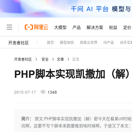
大模型
产品
解决方案
权益
定价
开发者社区
首页
模型体验
探索云世界
问产品
动手实
大模型
产品
解决方案
权益
定价
云市场
伙伴
服务
了解阿里云
精选产品
精选解决方案
普惠上云
产品定价
精选商城
成为销售伙伴
售前咨询
为什么选择阿里云
千问AI平台
开发者社区
安全
文章
正文
了解云产品的定价详情
大模型服务平台百炼
千问办公，解锁你的工作
普惠上云 官方力荐
分销伙伴
在线服务
网站建设
什么是云计算
大
PHP脚本实现凯撒加（解
大模型服务与应用平台
企业级Agent产品，直接
云服务器38元/年起，超
咨询伙伴
多端小程序
技术领先
云上成本管理
售后服务
轻量应用服务器
Agency Agents：拥
官方推荐返现计划
大模型
精选产品
精选解决方案
Salesforce 国际版订阅
稳定可靠
管理和优化成本
推荐新用户得奖励，单订单
销售伙伴合作计划
2015-07-17
1348
自助服务
友盟天域
安全合规
人工智能与机器学习
AI
文本生成
云数据库 RDS
HappyHorse 打造一
云工开物
无影生态合作计划
在线服务
观测云
分析师报告
高校专属算力普惠，学生认
计算
互联网应用开发
Qwen3.8-Max
HOT
Salesforce On Alibaba C
工单服务
Tuya 物联网平台阿里云
研究报告与白皮书
人工智能平台 PAI
快速拥有专属 OpenClaw
简介：
原文:PHP脚本实现凯撒加（解）密今天在看某ctf时候
大模
Consulting Partner 合
大数据
容器
智能体时代全能旗舰模型
免费试用
短信专区
一站式AI开发、训练和推
坑啊，这要不写个脚本来跑要推到啥时候啊，于是又了本文：
蓝凌 OA
AI 大模型销售与服务生
现代化应用