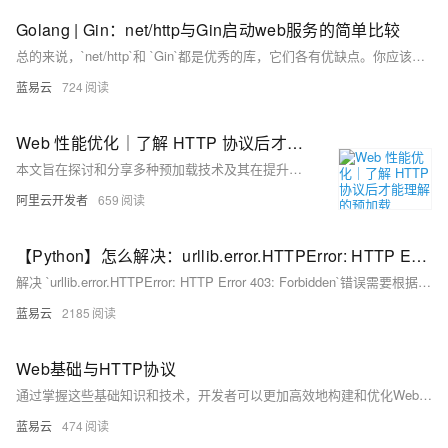
Golang | Gin：net/http与Gin启动web服务的简单比较
总的来说，`net/http`和 `Gin`都是优秀的库，它们各有优缺点。你应该根据你的需求和经验来选择最适合你的工具。希望这个比较可以帮助你做出决策。
蓝易云
724
Web 性能优化｜了解 HTTP 协议后才能理解的预加载
本文旨在探讨和分享多种预加载技术及其在提升网站性能、优化用户体验方面的应用。
阿里云开发者
659
【Python】怎么解决：urllib.error.HTTPError: HTTP Error 403: Forbidden
解决 `urllib.error.HTTPError: HTTP Error 403: Forbidden`错误需要根据具体情况进行不同的尝试。通过检查URL、模拟浏览器请求、使用代理服务器和Cookies、减慢请求速度、使用随机的User-Agent以及使用更加方便的 `requests`库，可以有效解决此类问题。通过逐步分析和调试，可以找到最合适的解决方案。
蓝易云
2185
Web基础与HTTP协议
通过掌握这些基础知识和技术，开发者可以更加高效地构建和优化Web应用，提供更好的用户体验和系统性能。
蓝易云
474