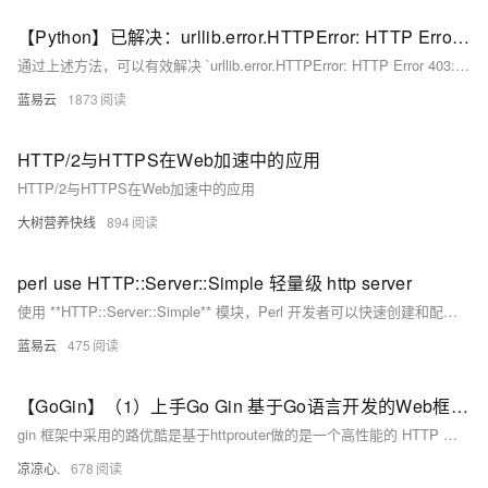
【Python】已解决：urllib.error.HTTPError: HTTP Error 403: Forbidden
通过上述方法，可以有效解决 `urllib.error.HTTPError: HTTP Error 403: Forbidden` 错误。具体选择哪种方法取决于服务器对请求的限制。通常情况下，添加用户代理和模拟浏览器请求是最常见且有效的解决方案。
蓝易云
1873
HTTP/2与HTTPS在Web加速中的应用
HTTP/2与HTTPS在Web加速中的应用
大树营养快线
894
perl use HTTP::Server::Simple 轻量级 http server
使用 **HTTP::Server::Simple** 模块，Perl 开发者可以快速创建和配置一个轻量级的HTTP服务器。通过继承和扩展 `handle_request` 方法，可以实现复杂的请求处理逻辑。结合日志记录功能，可以更好地监控服务器运行情况。无论是用于开发测试还是简单的生产环境应用，这种轻量级解决方案都能提供很好的支持。
蓝易云
475
【GoGin】（1）上手Go Gin 基于Go语言开发的Web框架，本文介绍了各种路由的配置信息；包含各场景下请求参数的基本传入接收
gin 框架中采用的路优酷是基于httprouter做的是一个高性能的 HTTP 请求路由器，适用于 Go 语言。它的设计目标是提供高效的路由匹配和低内存占用，特别适合需要高性能和简单路由的应用场景。
凉凉心.
678