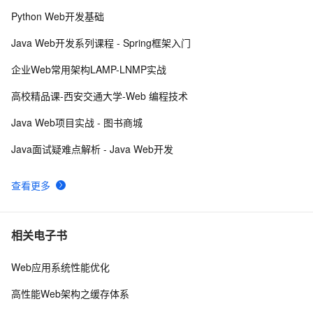
Python Web开发基础
域名配置https时，请求无响应的解决方法
3
8
Java Web开发系列课程 - Spring框架入门
给面试官上一课：HTTPS是先进行TCP三次握手，再进
15
9
企业Web常用架构LAMP-LNMP实战
行TLS四次握手
阿里云申请免费SSL证书https的图文教程
4
10
高校精品课-西安交通大学-Web 编程技术
Java Web项目实战 - 图书商城
Java面试疑难点解析 - Java Web开发
查看更多
相关电子书
Web应用系统性能优化
高性能Web架构之缓存体系