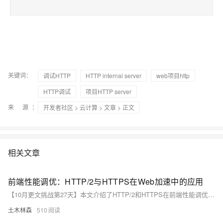
关键词：
调试HTTP
HTTP internal server
web项目http
HTTP调试
项目HTTP server
来 源：
开发者社区
>
云计算
>
文章
> 正文
相关文章
前端性能调优：HTTP/2与HTTPS在Web加速中的应用
【10月更文挑战第27天】本文介绍了HTTP/2和HTTPS在前端性能调优中的应用。通过多路复用、服务器推送和头部压缩等特性，HTTP/2显著提升了Web性能。同时，HTTPS确保了数据传输的安全性。文章提供了示例代码，展示了如何使用Node.js创建一个HTTP/2服务器。
土木林森
510