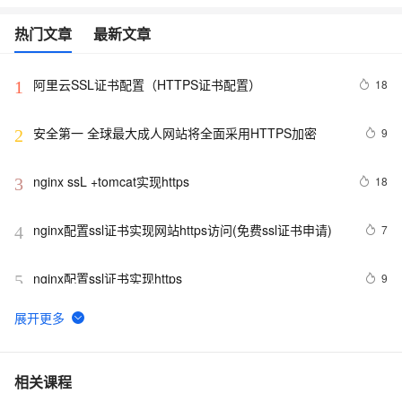
热门文章
最新文章
阿里云SSL证书配置（HTTPS证书配置）
18
1
安全第一 全球最大成人网站将全面采用HTTPS加密
9
2
nginx ssL +tomcat实现https
18
3
nginx配置ssl证书实现网站https访问(免费ssl证书申请)
7
4
nginx配置ssl证书实现https
9
5
企业级Nginx实战-配置Https单向认证、双向认证
3
6
IP地址能否申请HTTPS证书？
29
7
相关课程