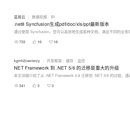
蓝易云
|
数据挖掘
BI
.net8 Syncfusion生成pdf/doc/xls/ppt最新版本
733
16
16
kgmh2cwvierzy
|
开发框架
缓存
监控
NET Framework 到 .NET 5/6 的迁移是重大的升级
341
3
3