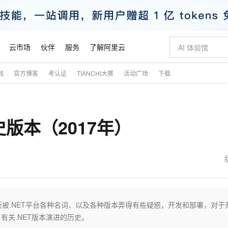
云市场
伙伴
服务
了解阿里云
践
官方博客
考认证
TIANCHI大赛
活动广场
下载
AI 特惠
数据与 API
成为产品伙伴
企业增值服务
最佳实践
价格计算器
AI 场景体
基础软件
产品伙伴合
阿里云认证
市场活动
配置报价
大模型
自助选配和估算价格
新方式
睿译宝，AI翻译排版一步到位
智启 AI 普惠权益
产品生态集成认证中心
企业支持计划
云上春晚
域名与网站
千问官方 MaaS 平台，为开发者和 Agent 而生，新用户赠送 1 亿 + tokens 额度
Qwen Aud
AI Coding
阿里云Maa
2026 阿里云
云服务器 E
为企业打
数据集
Windows
大模型认证
模型
NEW
NEW
历史版本（2017年）
交付可用成果
值低价云产品抢先购
上传文档即自动完成翻译和格式还原
至高享 1亿+免费 tokens，加速 Al 应用落地
提供智能易用的域名与建站服务
智能编程，一键
安全可靠、
产品生态伙伴
专家技术服务
云上奥运之旅
弹性计算合作
阿里云中企出
手机三要素
宝塔 Linux
全部认证
价格优势
有专属领域专家
GLM-5.2：长任务时代开源旗舰模型
阿里云 OPC 创新助力计划
千问大模型
即刻拥有 DeepS
AI 电商营销
对象存储 O
大模型
产品生态伙伴工作台
企业增值服务台
云栖战略参考
云存储合作计
云栖大会
身份实名认证
CentOS
训练营
推动算力普惠，释放技术红利
最高返9万
多领域专家智能体,一键组建 AI 虚拟交付团队
快速构建应用程序和网站，即刻迈出上云第一步
至高百万元 Token 补贴，加速一人公司成长
多元化、高性能、安全可靠的大模型服务
真正可用的 1M 上下文,一次完成代码全链路开发
轻松解锁专属 Dee
从图文生成到
云上的中国
数据库合作计
活动全景
短信
Docker
图片和
站式影视创作平台
Hermes Agent，打造自进化智能体
Token Plan 模型订阅计划
数字证书管理服务（原SSL证书）
5 分钟轻松部署
AI 广告创作
无影云电脑
企业成长
NEW
信息公告
看见新力量
云网络合作计
OCR 文字识别
JAVA
证享300元代金券
可视化编排打通从文字构思到成片全链路闭环
全托管，含MySQL、PostgreSQL、SQL Server、MariaDB多引擎
自主进化，持久记忆，越用越聪明
Qwen3.8-Max 首发尝鲜，限时加量 10 倍，夜间低至2折
实现全站HTTPS，呈现可信的WEB访问
图文、视频一
随时随地安
魔搭 Mode
Kimi-K3
HappyHors
NEW
loud
服务实践
官网公告
金融模力时刻
Salesforce O
版
发票查验
全能环境
Claude Code + GStack 打造工程团队
千问办公，限时限量积分加倍
Qoder
低代码高效构
AI 建站
短信服务
7年） 最近被.NET平台各种名词、以及各种版本弄得有些疑惑，开发和部署，对于
型
NEW
作计划
Kimi 最新旗舰模型，长程编程与推理利器
让文字生成流
计划
创新中心
魔搭 ModelSc
健康状态
理服务
让AI从“聊天伙伴”进化为能干活的“数字员工”
安装技能 GStack，拥有专属 AI 工程团队
你的AI工作搭子，覆盖日常办公高频场景
面向真实软件的智能体编程平台
0 代码专业建
关.NET版本演进的历史。
客户案例
天气预报查询
操作系统
态合作计划