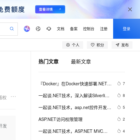
文档
备案
控制台
注册
登录
个人
积分
发布
验
作计划
器
AI 活动
专业服务
服务伙伴合作计划
开发者社区
加入我们
产品动态
服务平台百炼
阿里云 OPC 创新助力计划
热门文章
最新文章
一站式生成采购清单，支持单品或批量购买
io：打造专属 AI 语音助手
S产品伙伴计划（繁花）
峰会
CS
造的大模型服务与应用开发平台
一句话生成原生可编辑精美 PPT 文稿
AI 生产力先锋
Al MaaS 服务伙伴赋能合作
域名
博文
Careers
至高可申请百万元
Qwen3.8-Max 模型上线
开启高性价比 AI 编程新体验
弹性可伸缩的云计算服务
Qwen-Audio-3.0-Realtime 端到端实时语音角色扮演
输入一句话想法, 轻松生成专业的 PPT
先锋实践拓展 AI 生产力的边界
Token 补贴，五大权
计划
海大会
伙伴信用分合作计划
商标
问答
社会招聘
『Docker』在Docker快速部署.NET 
7
益加速 OPC 成功
eek-V4-Pro
SS
一键部署幻兽帕鲁游戏服务器
飞天发布时刻
HOT
Open Search 向量检索版支
划
备案
电子书
校园招聘
Core项目
pSeek-V4-Pro
视频创作，一键激活电商全链路生产力
稳定、安全、高性价比、高性能的云存储服务
一键购买专属联机服务器，轻松开启游戏
所见，即是所愿
持视频检索 Pipeline 功能
更多支持
一起谈.NET技术，深入解读Silverlight
8
版权
划
公司注册
镜像站
视频生成
语音识别与合成
的布局原理
专属 QwenPaw
漫剧工坊：一站式动画创作平台
AI 实训营
HOT
应用身份服务 (IDaaS)
一起谈.NET技术，asp.net控件开发基
5
合作伙伴培训与认证
划
上云迁移
站生成，高效打造优质广告素材
全接入的云上超级电脑
从聊天伙伴进化为能主动干活的本地数字员工
快速生产连贯的高质量长漫剧
从基础到进阶，Agent 创客手把手教你
OpenClaw 管理能力上线
础(8)
lScope
我要反馈
e-1.1-T2V
Qwen3-TTS-Flash
ASP.NET访问权限管理
2
查询合作伙伴
n Alibaba Cloud ISV 合作
代维服务
建企业门户网站
10 分钟搭建微信、支付宝小程序
开发
MaxCompute MaxFrame 提
畅细腻的高质量视频
离线语音合成大模型，多语言方言自适应，低延迟高稳定
创新加速
一起谈.NET技术，ASP.NET MVC验
ope
登录合作伙伴管理后台
4
我要建议
站，无忧落地极速上线
以可视化方式快速构建移动和 PC 门户网站
国内短信简单易用，安全可靠，秒级触达，全球覆盖200+国家和地区。
高效部署网站，快速应用到小程序
供自动弹性内存功能
证框架中关于属性标记的通用扩展方