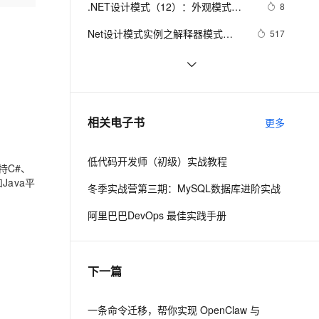
安全
.NET设计模式（12）：外观模式
我要投诉
e-1.1-I2V
Cosyvoice-V3-Flash
8
PolarDB
上云场景组合购
Milvus 弹性伸缩功能新增节
法
伴
（Façade Pattern）
漫剧创作，剧本、分镜、视频高效生成
100%兼容MySQL、PostgreSQL，兼容Oracle，支持集中和分布式
覆盖90%+业务场景，专享组合折扣价
点支持范围
畅自然，细节丰富
高表现力语音合成大模型，语音克隆听感自然
VPN
Net设计模式实例之解释器模式
517
（Interpreter Pattern）(1)
，
ernetes 版 ACK
云聚AI 严选权益
AI 原生数据库服务发布
SSL 证书
Asp.Net MVC5入门学习系列④
735
2V
Fun-ASR
，一键激活高效办公新体验
理容器应用的 K8s 服务
精选AI产品，从模型到应用全链提效
Agent 数据网关
文戏情感细腻自然，动作戏激烈拳拳到肉，实现更强表演能力
支持中英文自由切换，具备更强的噪声鲁棒性
堡垒机
将 DataTable 或 String 数据转化为
4
AI 用量加速计划
云原生数据库 PolarDB
json(.NET)
防火墙
、识别商机，让客服更高效、服务更出色。
.NET数据库编程求索之路--11.一些
新老同享，达量后返
Agentic Database 发布
751
相关电子书
更多
思考
主机安全
应用
低代码开发师（初级）实战教程
千问办公
持C#、
NEW
AI 应用及服务市场
Java平
的智能体编程平台
一站式AI生产力平台
冬季实战营第三期：MySQL数据库进阶实战
AI 应用
伶鹊
阿里巴巴DevOps 最佳实践手册
企业级人与Agent协作平台，接入和调度多个数字员工
智能客服平台，对话机器人、对话分析、智能外呼
大模型
大模型服务平台百炼 - 全妙
自然语言处理
下一篇
应用创作平台
多模态内容创作工具，已接入 DeepSeek
数据标注
机器学习
一条命令迁移，帮你实现 OpenClaw 与