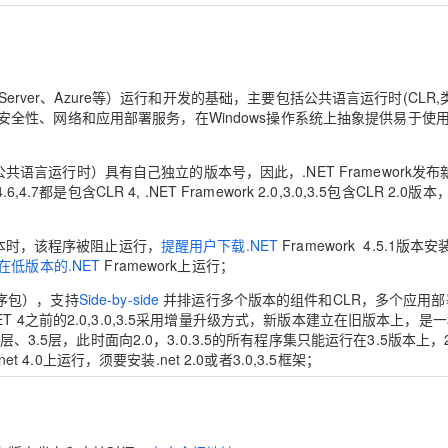
AI 应用
10分钟微调：让0.6B模型媲美235B模
多模态数据信
型
依托云原生高可用架构,实现Dify私有化部署
hone、Server、Azure等）运行和开发的基础，主要包括公共语言运行时(CLR
用1%尺寸在特定领域达到大模型90%以上效果
一个 AI 助手
超强辅助，Bol
、安全性、网络和应用部署服务，在Windows操作系统上抽象提供易于使
即刻拥有 DeepSeek-R1 满血版
在企业官网、通讯软件中为客户提供 AI 客服
多种方案随心选，轻松解锁专属 DeepSeek
（公共语言运行时）具有自己独立的版本号，因此，.NET Framework发布
,4.6,4.7都是包含CLR 4, .NET Framework 2.0,3.0,3.5包含CLR 2.0版
版本时，该程序被阻止运行，
提醒用户下载.NET
Framework 4.5.1版本
低版本的.NET
Framework上运行；
程序包），支持
Side-by-side
并排运行多个版本的组件和CLR，多个应用部
.NET 4之前的2.0,3.0,3.5采用增量升级方式，新版本建立在旧版本上，是
、3.5层，此时面向2.0，3.0.3.5的所有程序集只能运行在3.5版本上，2
 4.0上运行，须要安装.net 2.0或者3.0,3.5框架；