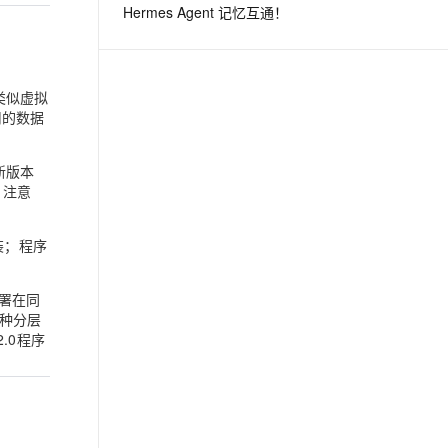
Hermes Agent 记忆互通！
息提取
与 AI 智能体进行实时音视频通话
从文本、图片、视频中提取结构化的属性信息
构建支持视频理解的 AI 音视频实时通话应用
,类似虚拟
t.diy 一步搞定创意建站
构建大模型应用的安全防护体系
用的数据
通过自然语言交互简化开发流程,全栈开发支持
通过阿里云安全产品对 AI 应用进行安全防护
新版本
本，注意
安装；程序
署在同
一种分层
.0程序