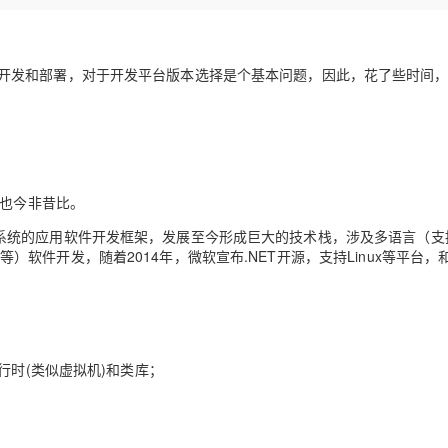
Deepseek-v4-pro
HappyHors
同享
万小智 AI 建站低至 15元/月
Qoder CN
AI 短剧/漫剧
云原生数据库 
快递物流查询
WordPress
成为服务伙
高校合作
点，立即开启云上创新
覆盖公网/内网、递归/权威、移动APP等全场景解析服务
送.CN域名，送备案服务码
基于千问大模型等，支持代码智能生成、研发智能问答
AI助力短剧
态智能体模型
旗舰 MoE 大模型，百万上下文与顶尖推理能力
图生视频，流
Ubuntu
服务生态伙伴
云工开物
企业应用
，开发和部署，对于开发平台版本选择是个基本问题，因此，花了些时间
Works
Night Plan 支持 Qwen 3.8-Max
云原生大数据计算服务 MaxCompute
AI 办公
容器服务 Kub
NEW
GLM-5.2
Wan2.7-T
Red Hat
30+ 款产品免费体验
Data Agent 驱动的一站式 Data+AI 开发治理平台
夜间 5 折，Qwen/Meoo/TokenPlan 客户专享
面向分析的企业级SaaS模式云数据仓库
AI智能应用
提供一站式管
科研合作
视觉 Coding、空间感知、多模态思考等全面升级
1M上下文，专为长程任务能力而生
ERP
堂（旗舰版）
SUSE
智能客服
CRM
防护产品
2个月
自动承接线索
建站小程序
OA 办公系统
AI 应用构建
大模型原生
台也今非昔比。
力提升
财税管理
模板建站
Qoder
大模型服务平台百炼-应用模版
ws操作系统的应用软件开发框架，发展至今形成巨大的技术栈，涉及多语言（支
HOT
NEW
发等）软件开发，随着2014年，微软宣布.NET开源，支持Linux等平台，和
面向真实软件
个人版上线、团队版降价；千问3.8-Max首发发尝鲜
丰富多元化的应用模版和解决方案
400电话
定制建站
万有无界
大模型服务平台百炼-智能体
方案
广告营销
模板小程序
的模型效果
灵活可视化地构建企业级 Agent
定制小程序
秒悟
人工智能平台 PAI
语言运行时(类似虚拟机)和类库；
APP 开发
云端极速 AI 
新一代 AI 视频生成模型，深度适配广告营销等场景
AI Native 的算法工程平台，一站式完成建模、训练、推理服务部署
建站系统