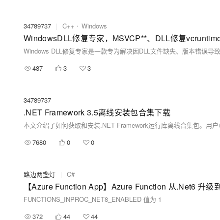
34789737
|
C++
Windows
487
3
3
34789737
.NET Framework 3.5离线安装包合集下载
7680
0
0
路边两盏灯
|
C#
【Azure Function App】Azure Function 从.Net6
FUNCTIONS_INPROC_NET8_ENABLED 值为 1
372
44
44