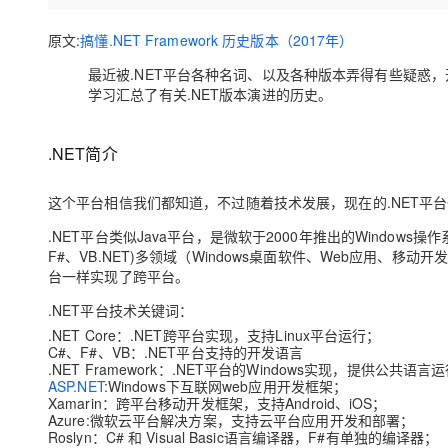
存储
天池大赛
Qwen3.7-Plus
云解析DNS
解决方案免费试用 新老
电子合同
最高领取价值200元试用
能看、能想、能动手的多模
安全
原文:
搞懂.NET Framework 历史版本（2017年）
网络与CDN
AI 算法大赛
畅捷通
最近被.NET平台各种名词、以及各种版本弄得有些疑惑
大数据开发治理平台 Data
AI 产品 免费试用
网络
安全
云开发大赛
Qwen3-VL-Plus
Tableau 订阅
学习汇总了有关.NET版本演进的历史。
1亿+ 大模型 tokens 和 
可观测
入门学习赛
中间件
AI空中课堂在线直播课
云防火墙
140+云产品 免费试用
.NET简介
上云与迁云
云原生的云上边界网络安全
产品新客免费试用，最长1
数据库
生态解决方案
大模型服务
企业出海
大模型ACA认证体验
这个平台相信我们都知道，不过随着技术发展，现在的.NET平
大数据计算
助力企业全员 AI 认知与能
行业生态解决方案
千问AI平台-Token Plan
.NET平台类似Java平台，是微软于2000年推出的Windo
政企业务
媒体服务
F#、VB.NET)多领域（Windows桌面软件、Web应用、移动开
开发者生态解决方案
台一样实现了跨平台。
企业服务与云通信
千问AI平台-模型体验
AI 开发和 AI 应用解决
.NET平台技术关键词：
在线体验全尺寸、多种模态
域名与网站
.NET Core：.NET跨平台实现，支持Linux平台运行；
C#、F#、VB：.NET平台支持的开发语言
Happy 系列大模型
终端用户计算
.NET Framework：.NET平台的Windows实现，提供公共
ASP.NET
:Windows下互联网web应用开发框架；
Xamarin：跨平台移动开发框架，支持Android、iOS；
Serverless
Azure:微软云平台解决方案，支持云平台应用开发和部署；
Roslyn：C# 和 Visual Basic语言编译器，F#有单独的编译器；
开发工具