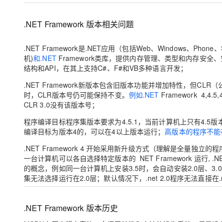
大模型解决方案
迁移与运维管理
.NET Framework 版本相关问题
快速部署 Dify，高效搭建 
专有云
.NET Framework是.NET应用（包括Web、Windows、P
10 分钟在聊天系统中增加
机)
和.NET
Framework类库，提供内存管理、类型和内存安全
结构和API，在其上支持C#、F#和VB多种语言开发；
.NET Framework新版本包含旧版本功能并增加特性，但CLR
时，CLR版本号仍可能保持不变。
例如.NET
Framework 4,4.5
CLR 3.0没有该版本号；
程序编译目标程序集版本要求为4.5.1，当前计算机上只有4.5
编译目标为版本4的，可以在4以上版本运行；
高版本的程序不能在
.NET Framework 4 开始采用新升级方式（理解是全量独立的
一台计算机可以各自选择特定版本的 NET Framework 运行, 
的概念，例如同一台计算机上安装3.5时，会自动安装2.0层、3.0层
集无法选择运行在2.0层；默认情况下，.net 2.0程序无法直接在.net
.NET Framework 版本历史