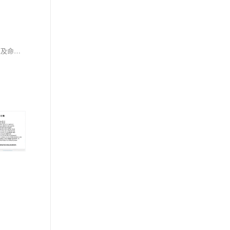
.NET Framework常见问题及解决方案汇总，涵盖缺失组件、安装失败、错误代码等，提供多种修复方法，包括全能王DLL修复工具、微软官方运行库及命令行安装等，适用于Windows系统，解决应用程序无法运行问题。