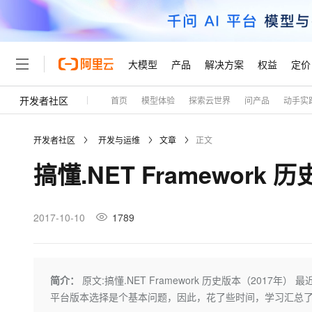
大模型
产品
解决方案
权益
定价
开发者社区
首页
模型体验
探索云世界
问产品
动手实
大模型
产品
解决方案
权益
定价
云市场
伙伴
服务
了解阿里云
精选产品
精选解决方案
普惠上云
产品定价
精选商城
成为销售伙伴
售前咨询
为什么选择阿里云
千问AI平台
开发者社区
开发与运维
文章
正文
了解云产品的定价详情
大模型服务平台百炼
千问办公，解锁你的工作
普惠上云 官方力荐
分销伙伴
在线服务
网站建设
什么是云计算
大
搞懂.NET Framework 
大模型服务与应用平台
企业级Agent产品，直接
云服务器38元/年起，超
咨询伙伴
多端小程序
技术领先
云上成本管理
售后服务
轻量应用服务器
Agency Agents：拥
官方推荐返现计划
大模型
精选产品
精选解决方案
Salesforce 国际版订阅
稳定可靠
管理和优化成本
推荐新用户得奖励，单订单
销售伙伴合作计划
2017-10-10
1789
自助服务
友盟天域
安全合规
人工智能与机器学习
AI
文本生成
云数据库 RDS
HappyHorse 打造一
云工开物
无影生态合作计划
在线服务
观测云
分析师报告
高校专属算力普惠，学生认
计算
互联网应用开发
Qwen3.8-Max
HOT
Salesforce On Alibaba C
工单服务
Tuya 物联网平台阿里云
研究报告与白皮书
人工智能平台 PAI
快速拥有专属 OpenClaw
简介：
原文:搞懂.NET Framework 历史版本（201
大模
Consulting Partner 合
大数据
容器
智能体时代全能旗舰模型
免费试用
短信专区
一站式AI开发、训练和推
平台版本选择是个基本问题，因此，花了些时间，学习汇总了有
蓝凌 OA
AI 大模型销售与服务生
现代化应用