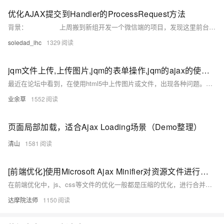
优化AJAX提交到Handler的ProcessRequest方法
背景： 上周搬到新组开发一个微信端的项目，发现这里前台页面部分都是ajax提交到handler，然后handler的ProcessRequest方法接收提交过来的参数，通过参数中的type选择要执行的方法（这里就是访问数据库的操作和一些业务逻辑的调用，分页等等），处理完成之后返回json串到ajax的success方法，然后显示。
soledad_lhc
1329
jqm文件上传,上传图片,jqm的表单操作,jqm的ajax的使用,jqm文件操作大全,文件操作demo
最近在论坛中看到，在使用html5中上传图片或文件，出现各种问题。这一方面，我也一直没有做过，今天就抽出了一点时间来学习一下。现在的示例已经ok了，我就给大家分享一下，希望对大家有帮助。<br> 好吧，我们先看看效果截图吧：<br><img src="http://img.blog.csdn.net/20140623113700953?watermark/2/text/aHR0cDovL
业余草
1552
页面局部加载，适合Ajax Loading场景（Demo整理）
清山
1581
[前端优化]使用Microsoft Ajax Minifier对资源文件进行压缩优化
在前端优化中，js、css等文件的优化一般都是压缩的优化，进行合并、减小体积以达到减小请求的目的。 今天发现了一个集成在VS中的压缩插件，使得压缩变得比较快捷。 配置方法 首先需要去下载Microsoft Ajax Minifier，一路安装就可以，如果VS正在使用，需要重启。
达摩院法师
1150