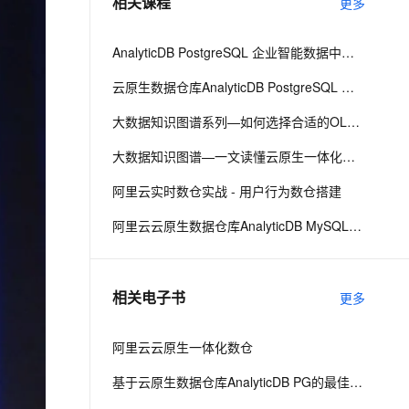
相关课程
更多
息提取
与 AI 智能体进行实时音视频通话
AnalyticDB PostgreSQL 企业智能数据中台：一站式管理数据服务资产
从文本、图片、视频中提取结构化的属性信息
构建支持视频理解的 AI 音视频实时通话应用
云原生数据仓库AnalyticDB PostgreSQL 产品入门
t.diy 一步搞定创意建站
构建大模型应用的安全防护体系
大数据知识图谱系列—如何选择合适的OLAP引擎进行数据湖分析
通过自然语言交互简化开发流程,全栈开发支持
通过阿里云安全产品对 AI 应用进行安全防护
大数据知识图谱—一文读懂云原生一体化数仓
阿里云实时数仓实战 - 用户行为数仓搭建
阿里云云原生数据仓库AnalyticDB MySQL版 使用教程
相关电子书
更多
阿里云云原生一体化数仓
基于云原生数据仓库AnalyticDB PG的最佳实践