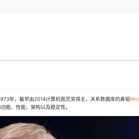
Deepseek-v4-pro
HappyHors
同享
万小智 AI 建站低至 15元/月
Qoder CN
AI 短剧/漫剧
云原生数据库 
快递物流查询
WordPress
成为服务伙
高校合作
点，立即开启云上创新
覆盖公网/内网、递归/权威、移动APP等全场景解析服务
送.CN域名，送备案服务码
基于千问大模型等，支持代码智能生成、研发智能问答
AI助力短剧
态智能体模型
旗舰 MoE 大模型，百万上下文与顶尖推理能力
图生视频，流
Ubuntu
服务生态伙伴
云工开物
企业应用
Works
Night Plan 支持 Qwen 3.8-Max
云原生大数据计算服务 MaxCompute
AI 办公
容器服务 Kub
NEW
GLM-5.2
Wan2.7-T
Red Hat
30+ 款产品免费体验
Data Agent 驱动的一站式 Data+AI 开发治理平台
夜间 5 折，Qwen/Meoo/TokenPlan 客户专享
面向分析的企业级SaaS模式云数据仓库
AI智能应用
提供一站式管
科研合作
视觉 Coding、空间感知、多模态思考等全面升级
1M上下文，专为长程任务能力而生
ERP
堂（旗舰版）
SUSE
智能客服
CRM
防护产品
2个月
自动承接线索
建站小程序
OA 办公系统
AI 应用构建
大模型原生
力提升
财税管理
模板建站
Qoder
大模型服务平台百炼-应用模版
HOT
NEW
面向真实软件
个人版上线、团队版降价；千问3.8-Max首发发尝鲜
丰富多元化的应用模版和解决方案
400电话
定制建站
万有无界
大模型服务平台百炼-智能体
方案
广告营销
模板小程序
到1973年，最早由2014计算机图灵奖得主，关系数据库的鼻祖
Mic
的模型效果
灵活可视化地构建企业级 Agent
定制小程序
e类似的功能、性能、架构以及稳定性。
秒悟
人工智能平台 PAI
APP 开发
云端极速 AI 
新一代 AI 视频生成模型，深度适配广告营销等场景
AI Native 的算法工程平台，一站式完成建模、训练、推理服务部署
建站系统