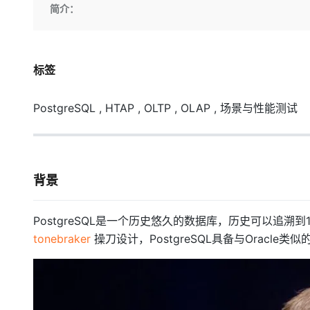
存储
天池大赛
Qwen3.7-Plus
简介：
云解析DNS
解决方案免费试用 新老
电子合同
最高领取价值200元试用
能看、能想、能动手的多模
安全
网络与CDN
AI 算法大赛
畅捷通
大数据开发治理平台 Data
AI 产品 免费试用
网络
安全
云开发大赛
Qwen3-VL-Plus
Tableau 订阅
1亿+ 大模型 tokens 和 
标签
可观测
入门学习赛
中间件
AI空中课堂在线直播课
云防火墙
140+云产品 免费试用
PostgreSQL , HTAP , OLTP , OLAP , 场景与性能测试
上云与迁云
云原生的云上边界网络安全
产品新客免费试用，最长1
数据库
生态解决方案
大模型服务
企业出海
大模型ACA认证体验
大数据计算
助力企业全员 AI 认知与能
行业生态解决方案
千问AI平台-Token Plan
政企业务
媒体服务
背景
开发者生态解决方案
企业服务与云通信
千问AI平台-模型体验
AI 开发和 AI 应用解决
PostgreSQL是一个历史悠久的数据库，历史可以追溯
在线体验全尺寸、多种模态
域名与网站
tonebraker
操刀设计，PostgreSQL具备与Oracl
Happy 系列大模型
终端用户计算
Serverless
开发工具