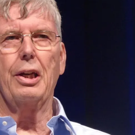
AI 应用
10分钟微调：让0.6B模型媲美235B模
多模态数据信
型
依托云原生高可用架构,实现Dify私有化部署
用1%尺寸在特定领域达到大模型90%以上效果
一个 AI 助手
超强辅助，Bol
即刻拥有 DeepSeek-R1 满血版
在企业官网、通讯软件中为客户提供 AI 客服
多种方案随心选，轻松解锁专属 DeepSeek