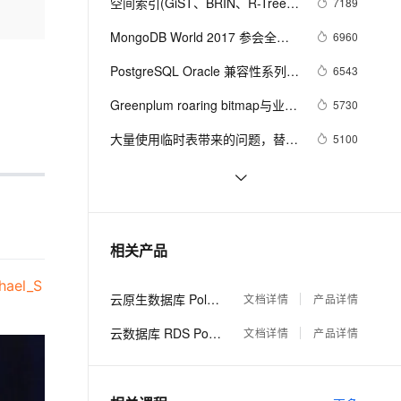
安全
空间索引(GiST、BRIN、R-Tree)
7189
我要投诉
e-1.1-I2V
Cosyvoice-V3-Flash
PolarDB
上云场景组合购
Milvus 弹性伸缩功能新增节
伴
选择、优化 - 阿里云RDS 
漫剧创作，剧本、分镜、视频高效生成
100%兼容MySQL、PostgreSQL，兼容Oracle，支持集中和分布式
覆盖90%+业务场景，专享组合折扣价
点支持范围
畅自然，细节丰富
高表现力语音合成大模型，语音克隆听感自然
MongoDB World 2017 参会全记
6960
VPN
PostgreSQL最佳实践
录
ernetes 版 ACK
云聚AI 严选权益
PostgreSQL Oracle 兼容性系列之 
AI 原生数据库服务发布
6543
SSL 证书
2V
Fun-ASR
，一键激活高效办公新体验
理容器应用的 K8s 服务
精选AI产品，从模型到应用全链提效
Agent 数据网关
- WITH 递归 ( connect by )
文戏情感细腻自然，动作戏激烈拳拳到肉，实现更强表演能力
支持中英文自由切换，具备更强的噪声鲁棒性
Greenplum roaring bitmap与业务
堡垒机
5730
AI 用量加速计划
场景 (类阿里云RDS PG varbitx, 
云原生数据库 PolarDB
防火墙
大量使用临时表带来的问题，替代
5100
、识别商机，让客服更高效、服务更出色。
新老同享，达量后返
Agentic Database 发布
应用于海量用户 实时画像和圈
方案，以及如何擦屁股
选、透视)
主机安全
应用
OSM(OpenStreetMap) poi、路网 
4971
数据导入 PostgreSQL
PostgreSQL 数据文件灾难恢复 - 
4422
千问办公
NEW
AI 应用及服务市场
解析与数据dump
的智能体编程平台
一站式AI生产力平台
Postgres-XC 聚合原理 以及 如何
4252
相关产品
AI 应用
编写聚合函数
伶鹊
hael_S
企业级人与Agent协作平台，接入和调度多个数字员工
智能客服平台，对话机器人、对话分析、智能外呼
大模型
云原生数据库 PolarDB
文档详情
产品详情
大模型服务平台百炼 - 全妙
自然语言处理
云数据库 RDS PostgreSQL 版
文档详情
产品详情
应用创作平台
多模态内容创作工具，已接入 DeepSeek
数据标注
机器学习