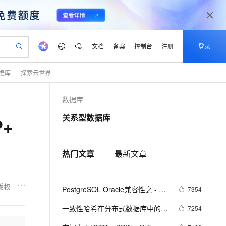
文档
备案
控制台
注册
登录
据库
探索云世界
验
作计划
器
AI 活动
专业服务
服务伙伴合作计划
开发者社区
加入我们
产品动态
服务平台百炼
阿里云 OPC 创新助力计划
数据库
一站式生成采购清单，支持单品或批量购买
可编辑精美 PPT 文稿
S产品伙伴计划（繁花）
峰会
CS
造的大模型服务与应用开发平台
Agency Agents：拥有专属领域专家
AI 生产力先锋
Al MaaS 服务伙伴赋能合作
域名
博文
Careers
至高可申请百万元
Qwen3.8-Max 模型上线
关系型数据库
P+
 轻松生成专业的 PPT
开启高性价比 AI 编程新体验
弹性可伸缩的云计算服务
先锋实践拓展 AI 生产力的边界
多领域专家智能体,一键组建 AI 虚拟交付团队
Token 补贴，五大权
计划
海大会
伙伴信用分合作计划
商标
问答
社会招聘
益加速 OPC 成功
帕鲁游戏服务器
SS
HappyHorse 打造一站式影视创作平台
飞天发布时刻
HOT
Open Search 向量检索版支
划
备案
电子书
校园招聘
联机服务器，轻松开启游戏
视频创作，一键激活电商全链路生产力
稳定、安全、高性价比、高性能的云存储服务
所见，即是所愿
持视频检索 Pipeline 功能
可视化编排打通从文字构思到成片全链路闭环
热门文章
最新文章
更多支持
划
公司注册
镜像站
视频生成
语音识别与合成
 智能体与工作流应用
漫剧工坊：一站式动画创作平台
AI 实训营
应用身份服务 (IDaaS)
合作伙伴培训与认证
划
上云迁移
站生成，高效打造优质广告素材
全接入的云上超级电脑
通过阿里云百炼高效搭建AI应用,助力高效开发
快速生产连贯的高质量长漫剧
从基础到进阶，Agent 创客手把手教你
OpenClaw 管理能力上线
版权
PostgreSQL Oracle兼容性之 - 
lScope
7354
我要反馈
e-1.1-T2V
Qwen3-TTS-Flash
查询合作伙伴
n Alibaba Cloud ISV 合作
代维服务
connect by
建企业门户网站
10 分钟搭建微信、支付宝小程序
MaxCompute MaxFrame 提
畅细腻的高质量视频
离线语音合成大模型，多语言方言自适应，低延迟高稳定
一致性哈希在分布式数据库中的应
7254
创新加速
ope
登录合作伙伴管理后台
我要建议
站，无忧落地极速上线
以可视化方式快速构建移动和 PC 门户网站
国内短信简单易用，安全可靠，秒级触达，全球覆盖200+国家和地区。
高效部署网站，快速应用到小程序
供自动弹性内存功能
用探索