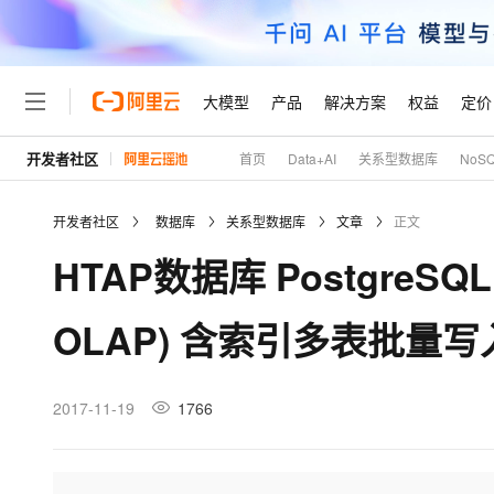
大模型
产品
解决方案
权益
定价
开发者社区
首页
Data+AI
关系型数据库
NoS
大模型
产品
解决方案
权益
定价
云市场
伙伴
服务
了解阿里云
精选产品
精选解决方案
普惠上云
产品定价
精选商城
成为销售伙伴
售前咨询
为什么选择阿里云
千问AI平台
开发者社区
数据库
关系型数据库
文章
正文
了解云产品的定价详情
大模型服务平台百炼
睿译宝，AI翻译排版一
普惠上云 官方力荐
分销伙伴
在线服务
网站建设
什么是云计算
大
HTAP数据库 PostgreSQ
大模型服务与应用平台
上传文档即自动完成翻译和
云服务器38元/年起，超
咨询伙伴
多端小程序
技术领先
云上成本管理
售后服务
轻量应用服务器
GLM-5.2：长任务时代
官方推荐返现计划
大模型
精选产品
精选解决方案
Salesforce 国际版订阅
稳定可靠
OLAP) 含索引多表批量写
管理和优化成本
推荐新用户得奖励，单订单
销售伙伴合作计划
自助服务
友盟天域
安全合规
人工智能与机器学习
AI
文本生成
云数据库 RDS
Hermes Agent，打造
云工开物
无影生态合作计划
在线服务
观测云
分析师报告
自主进化，持久记忆，越用
高校专属算力普惠，学生认
计算
互联网应用开发
2017-11-19
1766
Qwen3.8-Max
HOT
Salesforce On Alibaba C
工单服务
Tuya 物联网平台阿里云
研究报告与白皮书
人工智能平台 PAI
快速拥有专属 OpenClaw
大模
Consulting Partner 合
大数据
容器
智能体时代全能旗舰模型
免费试用
短信专区
一站式AI开发、训练和推
蓝凌 OA
AI 大模型销售与服务生
现代化应用