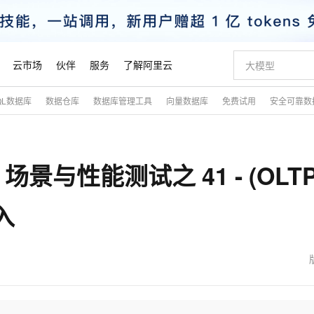
云市场
伙伴
服务
了解阿里云
QL数据库
数据仓库
数据库管理工具
向量数据库
免费试用
安全可靠数
AI 特惠
数据与 API
成为产品伙伴
企业增值服务
最佳实践
价格计算器
AI 场景体
基础软件
产品伙伴合
阿里云认证
市场活动
配置报价
大模型
自助选配和估算价格
步到位
智启 AI 普惠权益
产品生态集成认证中心
企业支持计划
云上春晚
域名与网站
Qwen Audio：打造专属 AI 语音助手
千问官方 MaaS 平台，为开发者和 Agent 而生，新用户赠送 1 亿 + tokens 额度
一句话生成原生
AI Coding
阿里云Maa
2026 阿里云
云服务器 E
为企业打
数据集
Windows
大模型认证
模型
NEW
NEW
L 场景与性能测试之 41 - (OLT
格式还原
值低价云产品抢先购
至高享 1亿+免费 tokens，加速 Al 应用落地
提供智能易用的域名与建站服务
Qwen-Audio-3.0-Realtime 端到端实时语音角色扮演
输入一句话想法,
智能编程，一键
安全可靠、
产品生态伙伴
专家技术服务
云上奥运之旅
弹性计算合作
阿里云中企出
手机三要素
宝塔 Linux
全部认证
价格优势
开源旗舰模型
即刻拥有 DeepSeek-V4-Pro
阿里云 OPC 创新助力计划
千问大模型
一键部署幻兽
AI 电商营销
对象存储 O
大模型
产品生态伙伴工作台
企业增值服务台
云栖战略参考
云存储合作计
云栖大会
身份实名认证
CentOS
训练营
入
推动算力普惠，释放技术红利
最高返9万
真正可用的 1M 上下文,一次完成代码全链路开发
快速构建应用程序和网站，即刻迈出上云第一步
轻松解锁专属 DeepSeek-V4-Pro
至高百万元 Token 补贴，加速一人公司成长
多元化、高性能、安全可靠的大模型服务
一键购买专属
从图文生成到
云上的中国
数据库合作计
活动全景
短信
Docker
图片和
自进化智能体
5 分钟轻松部署专属 QwenPaw
Token Plan 模型订阅计划
数字证书管理服务（原SSL证书）
高效搭建 AI
AI 广告创作
无影云电脑
企业成长
NEW
HOT
信息公告
看见新力量
云网络合作计
OCR 文字识别
JAVA
越聪明
证享300元代金券
全托管，含MySQL、PostgreSQL、SQL Server、MariaDB多引擎
Qwen3.8-Max 首发尝鲜，限时加量 10 倍，夜间低至2折
实现全站HTTPS，呈现可信的WEB访问
从聊天伙伴进化为能主动干活的本地数字员工
图文、视频一
随时随地安
魔搭 Mode
Kimi-K3
HappyHors
NEW
loud
服务实践
官网公告
金融模力时刻
Salesforce O
版
发票查验
全能环境
Claude Code + GStack 打造工程团队
千问办公，限时限量积分加倍
Qoder
低代码高效构
AI 建站
短信服务
型
NEW
作计划
Kimi 最新旗舰模型，长程编程与推理利器
让文字生成流
计划
创新中心
魔搭 ModelSc
健康状态
理服务
让AI从“聊天伙伴”进化为能干活的“数字员工”
安装技能 GStack，拥有专属 AI 工程团队
你的AI工作搭子，覆盖日常办公高频场景
面向真实软件的智能体编程平台
0 代码专业建
客户案例
天气预报查询
操作系统
态合作计划