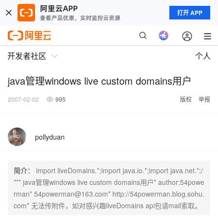
打开 APP
开发者社区
个人
java管理windows live custom domains用户
2007-02-02
995
版权
举报
pollyduan
简介：
import liveDomains.*;import java.io.*;import java.net.*;/
*** java管理windows live custom domains用户* author:54powe
rman* 54powerman@163.com* http://54powerman.blog.sohu.
com* 无法传附件，如对感兴趣liveDomains api包请mail索取。