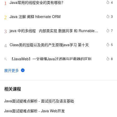
Java常用的线程安全的类有哪些？
4
1
Java 注解 阐释 hibernate ORM
3
2
java 中的多线程   内部类实现 数据共享 和 Runnable实
7
3
现数据共享
Class类的加载以及类的产生原理java学习 第十天
5
4
【JavaWeb】一文搞懂Java过滤器与拦截器的区别
8
5
方块人 Java并发——volatile关键字
6
6
【POI  xls  Java  map】使用POI处理xls  抽取出异常信
3
7
相关课程
息  --java1.8Group by    ---map迭代  --  设置单元格高度
Java面试疑难点解析 - 面试技巧及语言基础
java-基础-关键字
5
8
Java面试疑难点解析 - Java Web开发
java中两种添加监听器的策略
4
9