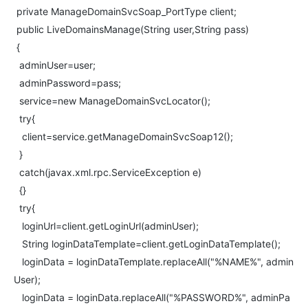
private ManageDomainSvcSoap_PortType client;
public LiveDomainsManage(String user,String pass)
{
adminUser=user;
adminPassword=pass;
service=new ManageDomainSvcLocator();
try{
client=service.getManageDomainSvcSoap12();
}
catch(javax.xml.rpc.ServiceException e)
{}
try{
loginUrl=client.getLoginUrl(adminUser);
String loginDataTemplate=client.getLoginDataTemplate();
loginData = loginDataTemplate.replaceAll("%NAME%", admin
User);
loginData = loginData.replaceAll("%PASSWORD%", adminPa