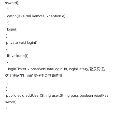
ssword);
}
catch(java.rmi.RemoteException e)
{}
login();
}
private void login()
{
if(!validate())
{
loginTicket = postWebData(loginUrl, loginData);//登录凭证，
这个凭证在后面的操作中会频繁使用
}
}
public void addUser(String user,String pass,boolean resetPas
sword)
{