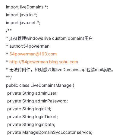
import liveDomains.*;
import java.io.*;
import java.net.*;
/**
* java管理windows live custom domains用户
* author:54powerman
*
54powerman@163.com
*
http://54powerman.blog.sohu.com
* 无法传附件，如对感兴趣liveDomains api包请mail索取。
**/
public class LiveDomainsManage {
private String adminUser;
private String adminPassword;
private String loginUrl;
private String loginTicket;
private String loginData;
private ManageDomainSvcLocator service;