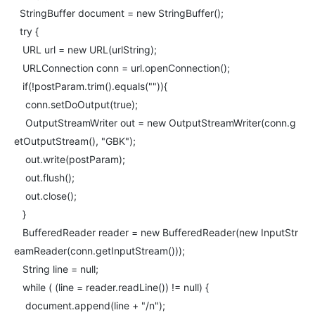
StringBuffer document = new StringBuffer();
try {
URL url = new URL(urlString);
URLConnection conn = url.openConnection();
if(!postParam.trim().equals("")){
conn.setDoOutput(true);
OutputStreamWriter out = new OutputStreamWriter(conn.g
etOutputStream(), "GBK");
out.write(postParam);
out.flush();
out.close();
}
BufferedReader reader = new BufferedReader(new InputStr
eamReader(conn.getInputStream()));
String line = null;
while ( (line = reader.readLine()) != null) {
document.append(line + "/n");