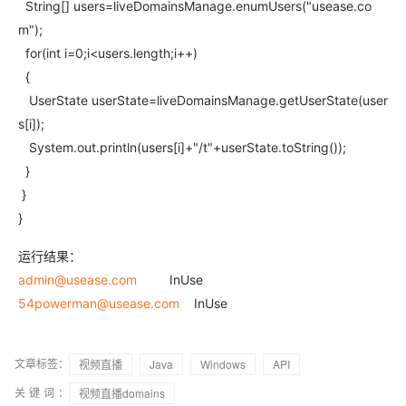
String[] users=liveDomainsManage.enumUsers("usease.co
m");
for(int i=0;i<users.length;i++)
{
UserState userState=liveDomainsManage.getUserState(user
s[i]);
System.out.println(users[i]+"/t"+userState.toString());
}
}
}
运行结果：
admin@usease.com
InUse
54powerman@usease.com
InUse
文章标签：
视频直播
Java
Windows
API
关键词：
视频直播domains