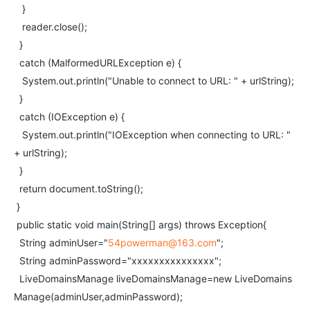
}
reader.close();
}
catch (MalformedURLException e) {
System.out.println("Unable to connect to URL: " + urlString);
}
catch (IOException e) {
System.out.println("IOException when connecting to URL: "
+ urlString);
}
return document.toString();
}
public static void main(String[] args) throws Exception{
String adminUser="
54powerman@163.com
";
String adminPassword="xxxxxxxxxxxxxxx";
LiveDomainsManage liveDomainsManage=new LiveDomains
Manage(adminUser,adminPassword);