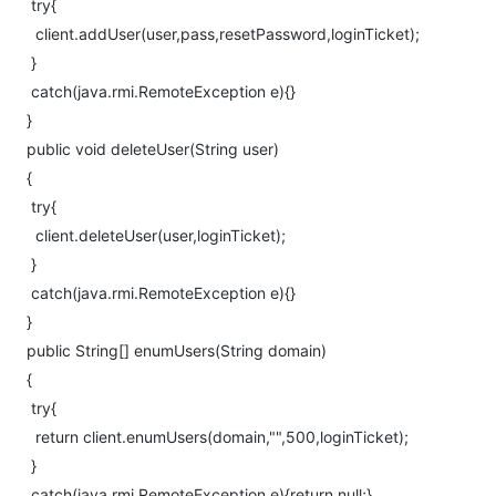
try{
client.addUser(user,pass,resetPassword,loginTicket);
}
catch(java.rmi.RemoteException e){}
}
public void deleteUser(String user)
{
try{
client.deleteUser(user,loginTicket);
}
catch(java.rmi.RemoteException e){}
}
public String[] enumUsers(String domain)
{
try{
return client.enumUsers(domain,"",500,loginTicket);
}
catch(java.rmi.RemoteException e){return null;}