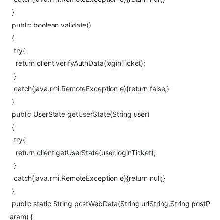
}
public boolean validate()
{
try{
return client.verifyAuthData(loginTicket);
}
catch(java.rmi.RemoteException e){return false;}
}
public UserState getUserState(String user)
{
try{
return client.getUserState(user,loginTicket);
}
catch(java.rmi.RemoteException e){return null;}
}
public static String postWebData(String urlString,String postP
aram) {