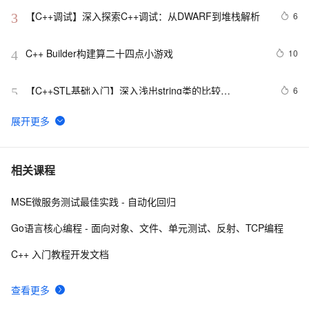
【C++调试】深入探索C++调试：从DWARF到堆栈解析
6
3
C++ Builder构建算二十四点小游戏
10
4
【C++STL基础入门】深入浅出string类的比较
6
5
(compare)、复制(copy)
C++之MFC制作简单计算器（VS2019实现），附带完整
7
6
代码
【C/C++】用格雷戈里公式求π
14
7
相关课程
MSE微服务测试最佳实践 - 自动化回归
设计模式C++学习笔记之十六（Observer观察者模式）
11
8
Go语言核心编程 - 面向对象、文件、单元测试、反射、TCP编程
Qt C++ 扫码枪使用数据处理
8
9
C++ 入门教程开发文档
【C++标准的演化】逐步解决历史遗留问题,从C++11到
8
10
查看更多
C++26的改进