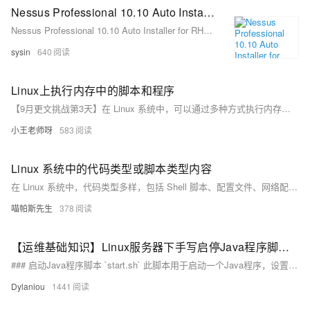
Nessus Professional 10.10 Auto Installer for RHEL 10, AlmaLinux 10, Rocky Linux 10 - Nessus 自动化安装程序
Nessus Professional 10.10 Auto Installer for RHEL 10, AlmaLinux 10, Rocky Linux 10 - Nessus 自动化安装程序
sysin
640
Linux上执行内存中的脚本和程序
【9月更文挑战第3天】在 Linux 系统中，可以通过多种方式执行内存中的脚本和程序：一是使用 `eval` 命令直接执行内存中的脚本内容；二是利用管道将脚本内容传递给 `bash` 解释器执行；三是将编译好的程序复制到 `/dev/shm` 并执行。这些方法虽便捷，但也需谨慎操作以避免安全风险。
小王老师呀
583
Linux 系统中的代码类型或脚本类型内容
在 Linux 系统中，代码类型多样，包括 Shell 脚本、配置文件、网络配置、命令行工具和 Cron 定时任务。这些代码类型广泛应用于系统管理、自动化操作、网络配置和定期任务，掌握它们能显著提高系统管理和开发的效率。
喵帕斯先生
378
【运维基础知识】Linux服务器下手写启停Java程序脚本start.sh stop.sh及详细说明
### 启动Java程序脚本 `start.sh` 此脚本用于启动一个Java程序，设置JVM字符集为GBK，最大堆内存为3000M，并将程序的日志输出到`output.log`文件中，同时在后台运行。 ### 停止Java程序脚本 `stop.sh` 此脚本用于停止指定名称的服务（如`QuoteServer`），通过查找并终止该服务的Java进程，输出操作结果以确认是否成功。
Dylaniou
1441