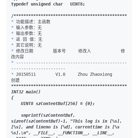
typedef unsigned char   UINT8;

/**
****
****
****
****
****
****
****
****
****
****
****
****
*
*
*
*
*
*
 修改日期        版本号     修改人            修
*
 ---------------------------------------------
*
 20150511        V1.0     Zhou Zhaoxiong        
****
****
****
****
****
****
****
****
****
****
****
****
***
INT32 main()

{

    UINT8 szContentBuf[256] = {0};

    snprintf(szContentBuf, 
sizeof(szContentBuf)-1, "This log is in [%s], 
[%s], and lineno is [%d], currenttime is [%s 
%s].\n", __FILE__, __FUNCTION__, __LINE__, 