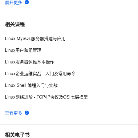
linux多线程示例
9
6
经常登录Linux，用户密码背后的知识了解一下
2
7
相关课程
Linux MySQL服务器搭建与应用
Linux 下的 sleep
2
8
Linux用户和组管理
linux kernel中的链表
578
9
Linux服务器运维基本操作
linux下SOCKET深入
709
10
Linux企业运维实战 - 入门及常用命令
Linux Shell 编程入门与实战
Linux网络进阶 - TCP/IP协议及OSI七层模型
查看更多
相关电子书