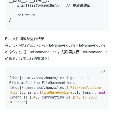
__DATE__, __TIME__);

    printf(szContentBuf);   // 将消息输出

    return 0; 

}

四、文件编译及运行结果
在Linux下执行“gcc -g -o FileNameAndLine FileNameAndLine.
c”命令，生成“FileNameAndLine”。然后再执行“FileNameAndLin
e”命令，程序运行结果如下：
[zhou|
/home/zhou/zhouzx/test] gcc -g -o 
FileNameAndLine FileNameAndLine.c

[zhou
|/home/zhou/zhouzx/test] 
FileNameAndLine
This
 log is 
in
 [
FileNameAndLine
.c], [main], 
and
lineno is [
34
], currenttime is [
May
18
2015
10
:
35
:
55
].