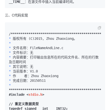
__TIME__
：在源文件中插入当前编译时间。
三、C代码实现
/
****
****
****
****
****
****
****
****
****
****
****
****
**
*
*
*
*
*
 内容摘要：打印输出信息所在的代码文件名、所在的行数
*
*
*
*
*
****
****
****
****
****
****
****
****
****
****
****
****
***
#include 
<
stdio.h
>
// 重定义数据类型

typedef signed   int    INT32;
