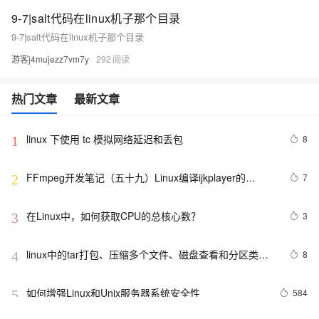
9-7|salt代码在linux机子那个目录
9-7|salt代码在linux机子那个目录
游客j4mujezz7vm7y
292
热门文章
最新文章
linux 下使用 tc 模拟网络延迟和丢包
8
1
FFmpeg开发笔记（五十九）Linux编译ijkplayer的
7
2
Android平台so库
在Linux中，如何获取CPU的总核心数？
3
3
linux中的tar打包、压缩多个文件、磁盘查看和分区类、
8
4
du查看文件和目录占用的磁盘空间linux中的grep 过滤查
找及“|”管道符、gzip/gunzip 压缩、zip/unzip 压缩
如何增强Linux和Unix服务器系统安全性
584
5