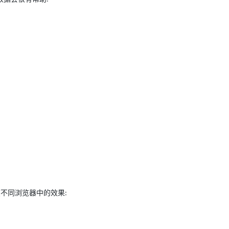
AI 应用
10分钟微调：让0.6B模型媲美235B模
多模态数据信
型
依托云原生高可用架构,实现Dify私有化部署
用1%尺寸在特定领域达到大模型90%以上效果
一个 AI 助手
超强辅助，Bol
即刻拥有 DeepSeek-R1 满血版
在企业官网、通讯软件中为客户提供 AI 客服
多种方案随心选，轻松解锁专属 DeepSeek
在不同浏览器中的效果
: