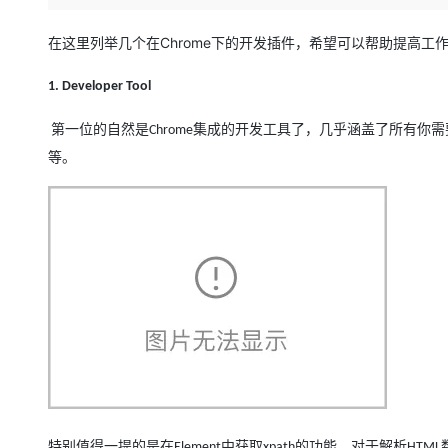
存储
天池大赛
Qwen3.7-Plus
云解析DNS
解决方案免费试用 新老
电子合同
最高领取价值200元试用
能看、能想、能动手的多模
安全
网络与CDN
在这里列举几个在Chrome下的开发插件，希望可以帮助提高
AI 算法大赛
畅捷通
大数据开发治理平台 Data
AI 产品 免费试用
网络
安全
云开发大赛
Qwen3-VL-Plus
1. Developer Tool
Tableau 订阅
1亿+ 大模型 tokens 和 
可观测
入门学习赛
中间件
AI空中课堂在线直播课
第一位的自然是
集成的开发工具了，几乎涵盖了所有你需
Chrome
云防火墙
140+云产品 免费试用
等。
上云与迁云
云原生的云上边界网络安全
产品新客免费试用，最长1
数据库
生态解决方案
大模型服务
企业出海
大模型ACA认证体验
大数据计算
助力企业全员 AI 认知与能
行业生态解决方案
千问AI平台-Token Plan
政企业务
媒体服务
开发者生态解决方案
企业服务与云通信
千问AI平台-模型体验
AI 开发和 AI 应用解决
在线体验全尺寸、多种模态
域名与网站
Happy 系列大模型
终端用户计算
Serverless
特别值得一提的是在
开发工具
中获取
的功能，对于解析
Element
xpath
HTML