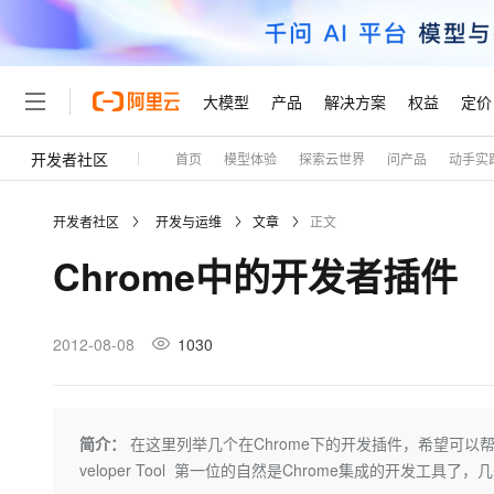
大模型
产品
解决方案
权益
定价
开发者社区
首页
模型体验
探索云世界
问产品
动手实
大模型
产品
解决方案
权益
定价
云市场
伙伴
服务
了解阿里云
精选产品
精选解决方案
普惠上云
产品定价
精选商城
成为销售伙伴
售前咨询
为什么选择阿里云
千问AI平台
开发者社区
开发与运维
文章
正文
了解云产品的定价详情
大模型服务平台百炼
千问办公，解锁你的工作
普惠上云 官方力荐
分销伙伴
在线服务
网站建设
什么是云计算
大
Chrome中的开发者插件
大模型服务与应用平台
企业级Agent产品，直接
云服务器38元/年起，超
咨询伙伴
多端小程序
技术领先
云上成本管理
售后服务
轻量应用服务器
Agency Agents：拥
官方推荐返现计划
大模型
精选产品
精选解决方案
Salesforce 国际版订阅
稳定可靠
管理和优化成本
推荐新用户得奖励，单订单
销售伙伴合作计划
2012-08-08
1030
自助服务
友盟天域
安全合规
人工智能与机器学习
AI
文本生成
云数据库 RDS
HappyHorse 打造一
云工开物
无影生态合作计划
在线服务
观测云
分析师报告
高校专属算力普惠，学生认
计算
互联网应用开发
Qwen3.8-Max
HOT
Salesforce On Alibaba C
工单服务
Tuya 物联网平台阿里云
研究报告与白皮书
人工智能平台 PAI
快速拥有专属 OpenClaw
简介：
在这里列举几个在Chrome下的开发插件，希望可以
大模
Consulting Partner 合
大数据
容器
智能体时代全能旗舰模型
免费试用
短信专区
一站式AI开发、训练和推
veloper Tool 第一位的自然是Chrome集成的开发工具
蓝凌 OA
AI 大模型销售与服务生
现代化应用