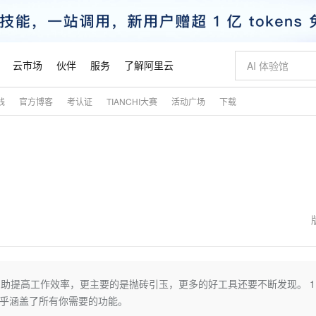
云市场
伙伴
服务
了解阿里云
践
官方博客
考认证
TIANCHI大赛
活动广场
下载
AI 特惠
数据与 API
成为产品伙伴
企业增值服务
最佳实践
价格计算器
AI 场景体
基础软件
产品伙伴合
阿里云认证
市场活动
配置报价
大模型
自助选配和估算价格
新方式
睿译宝，AI翻译排版一步到位
智启 AI 普惠权益
产品生态集成认证中心
企业支持计划
云上春晚
域名与网站
千问官方 MaaS 平台，为开发者和 Agent 而生，新用户赠送 1 亿 + tokens 额度
Qwen Aud
AI Coding
阿里云Maa
2026 阿里云
云服务器 E
为企业打
数据集
Windows
大模型认证
模型
NEW
NEW
交付可用成果
值低价云产品抢先购
上传文档即自动完成翻译和格式还原
至高享 1亿+免费 tokens，加速 Al 应用落地
提供智能易用的域名与建站服务
智能编程，一键
安全可靠、
产品生态伙伴
专家技术服务
云上奥运之旅
弹性计算合作
阿里云中企出
手机三要素
宝塔 Linux
全部认证
价格优势
有专属领域专家
GLM-5.2：长任务时代开源旗舰模型
阿里云 OPC 创新助力计划
千问大模型
即刻拥有 DeepS
AI 电商营销
对象存储 O
大模型
产品生态伙伴工作台
企业增值服务台
云栖战略参考
云存储合作计
云栖大会
身份实名认证
CentOS
训练营
推动算力普惠，释放技术红利
最高返9万
多领域专家智能体,一键组建 AI 虚拟交付团队
快速构建应用程序和网站，即刻迈出上云第一步
至高百万元 Token 补贴，加速一人公司成长
多元化、高性能、安全可靠的大模型服务
真正可用的 1M 上下文,一次完成代码全链路开发
轻松解锁专属 Dee
从图文生成到
云上的中国
数据库合作计
活动全景
短信
Docker
图片和
站式影视创作平台
Hermes Agent，打造自进化智能体
Token Plan 模型订阅计划
数字证书管理服务（原SSL证书）
5 分钟轻松部署
AI 广告创作
无影云电脑
企业成长
NEW
信息公告
看见新力量
云网络合作计
OCR 文字识别
JAVA
证享300元代金券
可视化编排打通从文字构思到成片全链路闭环
全托管，含MySQL、PostgreSQL、SQL Server、MariaDB多引擎
自主进化，持久记忆，越用越聪明
Qwen3.8-Max 首发尝鲜，限时加量 10 倍，夜间低至2折
实现全站HTTPS，呈现可信的WEB访问
图文、视频一
随时随地安
魔搭 Mode
Kimi-K3
HappyHors
NEW
loud
服务实践
官网公告
金融模力时刻
Salesforce O
版
发票查验
全能环境
Claude Code + GStack 打造工程团队
千问办公，限时限量积分加倍
Qoder
低代码高效构
AI 建站
短信服务
帮助提高工作效率，更主要的是抛砖引玉，更多的好工具还要不断发现。 1. 
型
NEW
作计划
Kimi 最新旗舰模型，长程编程与推理利器
让文字生成流
计划
创新中心
魔搭 ModelSc
健康状态
理服务
让AI从“聊天伙伴”进化为能干活的“数字员工”
安装技能 GStack，拥有专属 AI 工程团队
你的AI工作搭子，覆盖日常办公高频场景
面向真实软件的智能体编程平台
0 代码专业建
了，几乎涵盖了所有你需要的功能。
客户案例
天气预报查询
操作系统
态合作计划