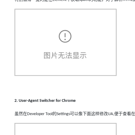
大模型解决方案
迁移与运维管理
快速部署 Dify，高效搭建 
专有云
10 分钟在聊天系统中增加
2. User-Agent Switcher for Chrome
虽然在
的
可以像下面这样修改
便于查看
Developer Tool
Settings
UA,