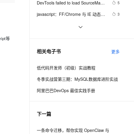
安全
DevTools failed to load SourceMap 
我要投诉
e-1.1-I2V
Cosyvoice-V3-Flash
5
PolarDB
上云场景组合购
Milvus 弹性伸缩功能新增节
伴
Could not load content for chrome-
漫剧创作，剧本、分镜、视频高效生成
100%兼容MySQL、PostgreSQL，兼容Oracle，支持集中和分布式
覆盖90%+业务场景，专享组合折扣价
点支持范围
畅自然，细节丰富
高表现力语音合成大模型，语音克隆听感自然
VPN
javascript：FF/Chrome 与 IE 动态加
3
extension 解决
载元素的区别
ernetes 版 ACK
云聚AI 严选权益
AI 原生数据库服务发布
SSL 证书
cssViewer牛逼的chrome插件
2
2V
Fun-ASR
，一键激活高效办公新体验
理容器应用的 K8s 服务
精选AI产品，从模型到应用全链提效
Agent 数据网关
文戏情感细腻自然，动作戏激烈拳拳到肉，实现更强表演能力
支持中英文自由切换，具备更强的噪声鲁棒性
堡垒机
15 个可在 Chrome 浏览器上体验 
689
等
ript
AI 用量加速计划
云原生数据库 PolarDB
WebGL 的例子
防火墙
、识别商机，让客服更高效、服务更出色。
浏览器原理 20 # Chrome开发者工
新老同享，达量后返
Agentic Database 发布
10
相关电子书
更多
具：利用网络面板做性能分析
主机安全
应用
低代码开发师（初级）实战教程
千问办公
NEW
AI 应用及服务市场
的智能体编程平台
一站式AI生产力平台
冬季实战营第三期：MySQL数据库进阶实战
AI 应用
伶鹊
阿里巴巴DevOps 最佳实践手册
企业级人与Agent协作平台，接入和调度多个数字员工
智能客服平台，对话机器人、对话分析、智能外呼
大模型
大模型服务平台百炼 - 全妙
自然语言处理
下一篇
应用创作平台
多模态内容创作工具，已接入 DeepSeek
数据标注
机器学习
一条命令迁移，帮你实现 OpenClaw 与