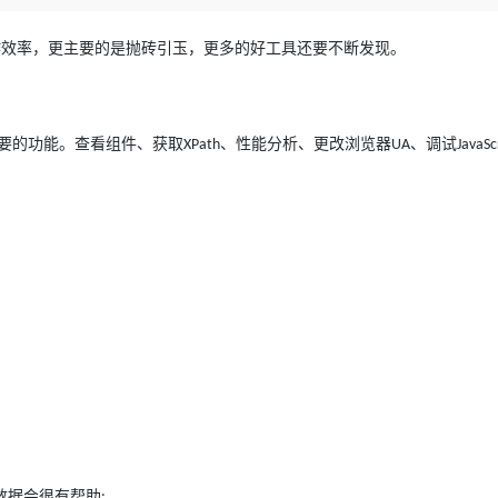
Deepseek-v4-pro
HappyHors
同享
万小智 AI 建站低至 15元/月
Qoder CN
AI 短剧/漫剧
云原生数据库 
快递物流查询
WordPress
成为服务伙
高校合作
点，立即开启云上创新
覆盖公网/内网、递归/权威、移动APP等全场景解析服务
送.CN域名，送备案服务码
基于千问大模型等，支持代码智能生成、研发智能问答
AI助力短剧
态智能体模型
旗舰 MoE 大模型，百万上下文与顶尖推理能力
图生视频，流
工作效率，更主要的是抛砖引玉，更多的好工具还要不断发现。
Ubuntu
服务生态伙伴
云工开物
企业应用
Works
Night Plan 支持 Qwen 3.8-Max
云原生大数据计算服务 MaxCompute
AI 办公
容器服务 Kub
NEW
GLM-5.2
Wan2.7-T
Red Hat
30+ 款产品免费体验
Data Agent 驱动的一站式 Data+AI 开发治理平台
夜间 5 折，Qwen/Meoo/TokenPlan 客户专享
面向分析的企业级SaaS模式云数据仓库
AI智能应用
提供一站式管
科研合作
视觉 Coding、空间感知、多模态思考等全面升级
1M上下文，专为长程任务能力而生
ERP
堂（旗舰版）
SUSE
要的功能。查看组件、获取
、性能分析、更改浏览器
、调试
XPath
UA
JavaSc
智能客服
CRM
防护产品
2个月
自动承接线索
建站小程序
OA 办公系统
AI 应用构建
大模型原生
力提升
财税管理
模板建站
Qoder
大模型服务平台百炼-应用模版
HOT
NEW
面向真实软件
个人版上线、团队版降价；千问3.8-Max首发发尝鲜
丰富多元化的应用模版和解决方案
400电话
定制建站
万有无界
大模型服务平台百炼-智能体
方案
广告营销
模板小程序
的模型效果
灵活可视化地构建企业级 Agent
定制小程序
秒悟
人工智能平台 PAI
APP 开发
云端极速 AI 
新一代 AI 视频生成模型，深度适配广告营销等场景
AI Native 的算法工程平台，一站式完成建模、训练、推理服务部署
建站系统
数据会很有帮助
: