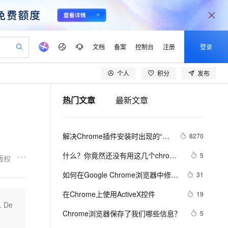
文档
备案
控制台
注册
登录
个人
积分
发布
验
作计划
器
AI 活动
专业服务
服务伙伴合作计划
开发者社区
加入我们
产品动态
服务平台百炼
阿里云 OPC 创新助力计划
热门文章
最新文章
一站式生成采购清单，支持单品或批量购买
io：打造专属 AI 语音助手
S产品伙伴计划（繁花）
峰会
CS
造的大模型服务与应用开发平台
一句话生成原生可编辑精美 PPT 文稿
AI 生产力先锋
Al MaaS 服务伙伴赋能合作
域名
博文
Careers
至高可申请百万元
Qwen3.8-Max 模型上线
开启高性价比 AI 编程新体验
弹性可伸缩的云计算服务
Qwen-Audio-3.0-Realtime 端到端实时语音角色扮演
输入一句话想法, 轻松生成专业的 PPT
先锋实践拓展 AI 生产力的边界
Token 补贴，五大权
计划
海大会
伙伴信用分合作计划
商标
问答
社会招聘
解决Chrome插件安装时出现的“程
8270
益加速 OPC 成功
eek-V4-Pro
SS
一键部署幻兽帕鲁游戏服务器
飞天发布时刻
HOT
Open Search 向量检索版支
划
备案
电子书
校园招聘
序包无效”问题
pSeek-V4-Pro
视频创作，一键激活电商全链路生产力
稳定、安全、高性价比、高性能的云存储服务
一键购买专属联机服务器，轻松开启游戏
所见，即是所愿
持视频检索 Pipeline 功能
更多支持
什么？你竟然还没有用这几个chrome
5
版权
划
公司注册
镜像站
视频生成
语音识别与合成
插件？
专属 QwenPaw
漫剧工坊：一站式动画创作平台
AI 实训营
HOT
应用身份服务 (IDaaS)
如何在Google Chrome浏览器中修复
31
合作伙伴培训与认证
划
上云迁移
站生成，高效打造优质广告素材
全接入的云上超级电脑
从聊天伙伴进化为能主动干活的本地数字员工
快速生产连贯的高质量长漫剧
从基础到进阶，Agent 创客手把手教你
OpenClaw 管理能力上线
“ Err_SSL_Protocol_Error”？
lScope
我要反馈
e-1.1-T2V
Qwen3-TTS-Flash
在Chrome上使用ActiveX控件
19
查询合作伙伴
n Alibaba Cloud ISV 合作
代维服务
建企业门户网站
10 分钟搭建微信、支付宝小程序
De
MaxCompute MaxFrame 提
畅细腻的高质量视频
离线语音合成大模型，多语言方言自适应，低延迟高稳定
创新加速
Chrome浏览器保存了我们哪些信息？
ope
登录合作伙伴管理后台
5
我要建议
站，无忧落地极速上线
以可视化方式快速构建移动和 PC 门户网站
国内短信简单易用，安全可靠，秒级触达，全球覆盖200+国家和地区。
高效部署网站，快速应用到小程序
供自动弹性内存功能