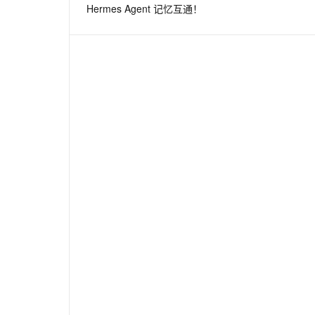
Hermes Agent 记忆互通！
息提取
与 AI 智能体进行实时音视频通话
从文本、图片、视频中提取结构化的属性信息
构建支持视频理解的 AI 音视频实时通话应用
t.diy 一步搞定创意建站
构建大模型应用的安全防护体系
通过自然语言交互简化开发流程,全栈开发支持
通过阿里云安全产品对 AI 应用进行安全防护