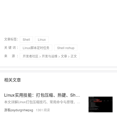
文章标签：
Shell
Linux
关键词：
Linux脚本定时任务
Shell nohup
来 源：
开发者社区
>
开发与运维
>
文章
> 正文
相关文章
Linux实用技能：打包压缩、热键、Shell与权限管理
本文详解Linux打包压缩技巧、常用命令与原理，涵盖.zip与.tgz格式操作、跨系统传文件方法、Shell运行机制及权限管理，助你高效使用Linux系统。
游客psydurgnhwpxg
1361