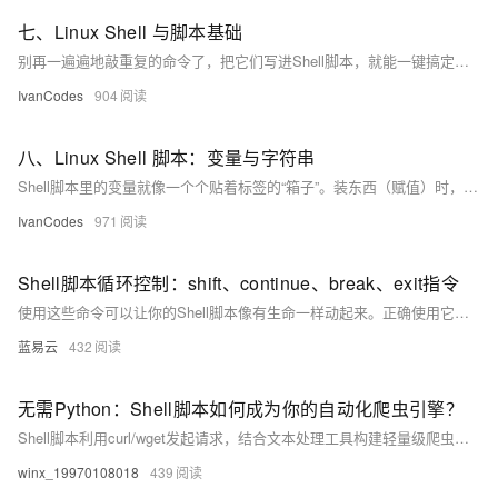
七、Linux Shell 与脚本基础
别再一遍遍地敲重复的命令了，把它们写进Shell脚本，就能一键搞定。脚本本质上就是个存着一堆命令的文本文件，但要让它“活”起来，有几个关键点：文件开头最好用#!/usr/bin/env bash来指定解释器，并用chmod +x给它执行权限。执行时也有讲究：./script.sh是在一个新“房间”（子Shell）里跑，不影响你；而source script.sh是在当前“房间”里跑，适合用来加载环境变量和配置文件。
IvanCodes
904
八、Linux Shell 脚本：变量与字符串
Shell脚本里的变量就像一个个贴着标签的“箱子”。装东西（赋值）时，=两边千万不能有空格。用单引号''装进去的东西会原封不动，用双引号""则会让里面的
IvanCodes
971
Shell脚本循环控制：shift、continue、break、exit指令
使用这些命令可以让你的Shell脚本像有生命一样动起来。正确使用它们，你的脚本就能像一场精心编排的舞蹈剧目，既有旋律的起伏，也有节奏的跳跃，最终以一场惊艳的表演结束。每一个动作、每一个转折点，都准确、优雅地完成所需要表达的逻辑。如此，你的脚本不只是冰冷的代码，它透过终端的界面，跳着有节奏的舞蹈，走进观众——使用者的心中。
蓝易云
432
无需Python：Shell脚本如何成为你的自动化爬虫引擎？
Shell脚本利用curl/wget发起请求，结合文本处理工具构建轻量级爬虫，支持并行加速、定时任务、增量抓取及分布式部署。通过随机UA、异常重试等优化提升稳定性，适用于日志监控、价格追踪等场景。相比Python，具备启动快、资源占用低的优势，适合嵌入式或老旧服务器环境，复杂任务可结合Python实现混合编程。
winx_19970108018
439