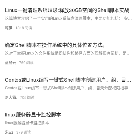
Linux一键清理系统垃圾:释放30GB空间的Shell脚本实战​
这篇博客介绍了一个实用的Linux系统盘清理脚本，主要功能包括： 安全权限检查和旧内核清理，保留当前使用内核 7天以上日志文件清理和系统日志压缩 浏览器缓存(Chrome/Firefox)、APT缓存、临时文件清理 智能清理Snap旧版本和Docker无用数据 提供磁盘空间使用前后对比和大文件查找功能 脚本采用交互式设计确保安全性，适合定期维护开发环境、服务器和个人电脑。文章详细解析了脚本的关键功能代码，并给出了使用建议。完整脚本已开源，用户可根据需求自定义调整清理策略。
盹猫
1318
确定Shell脚本在操作系统中的具体位置方法。
这对于掌握Linux的文件系统组织结构和路径方面的理解很有帮助，是我们日常工作和学习中都可能使用到的知识。以上讲解详细清晰，应用简便，是每一个想要精通操作系统的计算机爱好者必备的实用技能。
蓝易云
769
Centos或Linux编写一键式Shell脚本创建用户、组、目录分配权限指导手册
Centos或Linux编写一键式Shell脚本创建用户、组、目录分配权限指导手册
刘大猫.
705
linux服务器显卡监控脚本
linux服务器显卡监控脚本
宋wz
379