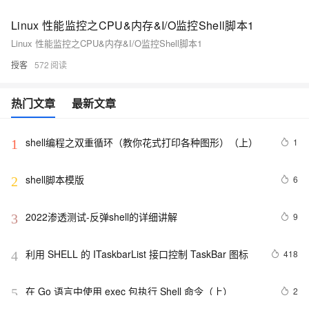
Linux 性能监控之CPU&内存&I/O监控Shell脚本1
Linux 性能监控之CPU&内存&I/O监控Shell脚本1
授客
572
热门文章
最新文章
shell编程之双重循环（教你花式打印各种图形）（上）
1
1
shell脚本模版
6
2
2022渗透测试-反弹shell的详细讲解
9
3
利用 SHELL 的 ITaskbarList 接口控制 TaskBar 图标
418
4
在 Go 语言中使用 exec 包执行 Shell 命令（上）
2
5