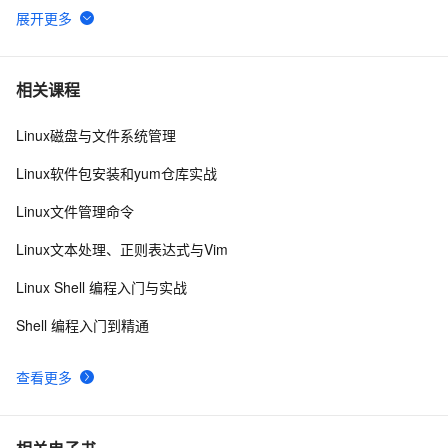
shell脚本之一
575
6
shell数组使用
682
7
相关课程
Linux磁盘与文件系统管理
shell学习之条件判断test
579
8
Linux软件包安装和yum仓库实战
数组-在Shell脚本中的基本使用介绍
7
9
Linux文件管理命令
shell查询当前时间
508
10
Linux文本处理、正则表达式与Vim
Linux Shell 编程入门与实战
Shell 编程入门到精通
查看更多