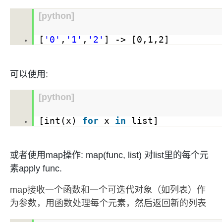
存储
服
频
与
询
全
营
认
管
势
务 (IDaaS)
伙伴
企
赋能
园
里
程
云
发
子
大
大
存
云
Max
K3
伙
专
部
务
生
销
合
证
JAVA
理
身
公
[python]
OpenClaw
计划
出
合作
招
模
云
安全
序
计
大
书
官
模
储
聚
网络与CDN
大模型服务与应用平台
伴
家
HOT
NEW
认
中
从图文生成到
成
成
份
司
型
管理能力上
（繁
海
聘
OPC
算
赛
方
型
OSS
AI
技
全
证
推动算力普惠，释放
心
自
伙
实
注
线
花）
大
Salesforce
镜
创
网络
[
'0'
,
'1'
,
'2'
] -> [
0
,
1
,
2
]
轻
推
严
安全
术
大
稳定、安全、高
能
AI
助
智能体时代全能旗舰模型
Kimi 最新旗舰模
管理和优化成本
伴
名
册
会
国际版订
技
入
像
销
新
模
训
量
荐
选
产
服
多元化、高性能、安
环
广
服
弹
信
认
型
阅
术
MaxCompute
门
站
助
可观测
练
应
返
售
权
HappyHorse-
Qwen3-
品
务
无
中间件
境
告
上
务
性
云
用
证
领
MaxFrame 提
学
力
营
用
现
益
1.1-
TTS-
数
生
影
伙
创
云
可以使用:
计
栖
分
友
先
供自动弹性内
习
计
Qwen3.7-
Deepseek-
上云与迁云
企
操
服
计
T2V
Flash
字
态
云
精选AI
数据库
在
作
短
迁
伴
我
算
大
合
盟
存功能
赛
划
Plus
v4-
业
作
务
划
证
伙
电
线
信
移
图文、视频一
合
会
作
天
稳
合
信
要
[python]
pro
企业出海
增
至高百万元 Token
系
器
书
伴
脑
AI
推荐新用户得奖励，单订单
服
大数据计算
让文字生成流
离线语音
作
计
域
定
作
Milvus 弹性
息
反
值
统
管
用
快速构建应用程序和网站，
OCR
代
务
随时随地安全接
能看、能想、能动手的多模
活
AI
最
计
划
可
伸缩功能新
Token
产
服
政企业务
计
公
馈
云
理
量
[int(x)
for
x
in
list]
文字
维
旗舰 MoE 大模型
媒体服务
动
观
建
划
靠
佳
WordPress
增节点支持
Plan
品
务
工
云
工
服
加
识别
服
划
短
告
全
测
站
范围
实
HappyHorse-
Cosyvoi
模
生
台
单
数
开
务
速
务
信
更
我
企业服务与云通信
云
景
云
安
0 代码专业建
Ubuntu
Qwen3-
1.1-
V3-
型
态
发
服
践
据
物
（原
计
服
要
存
全
无
多
官
或者使用map操作: map(func, list) 对list里的每个元
VL-
GLM-
I2V
Flash
订
伙
AI 原生数据
票
务
库
SSL
划
Tuya
务
高校专属算力普惠，学生认
建
储
域名与网站
合
Red
影
网
AI
企
支
Plus
5.2
安
阅
伴
库服务发布
查
素apply func.
魔
RDS
证
物联
云
新老同享
议
合
规
国内短信简单易
Hat
生
公
短
短
业
持
计
工
Agent 数据
验
全
书）
网平
搭
全托管，含MySQL、Postgr
上
图生视频，流
高表现力
作
终端用户计算
态
告
剧/
信
划
作
网关
成
我
免
视觉 Coding、空间感
1M上下文，专为长
map接收一个函数和一个可迭代对象（如列表）作
台阿
分
SUSE
实现全站HTTPS，
春
云
计
合
ModelSco
漫
天
专
台
NEW
合
要
里云
析
人
长
晚
健
费
原
划
Serverless
作
为参数，用函数处理每个元素，然后返回新的列表
剧
气
区
作
云原生数据
Qwen3.8-Max 
投
版
师
工
Qoder
康
生
计
试
VPN
魔搭
AI助力短剧
Wan2.7-
Fun-
预
建
伙
库 PolarDB
云
诉
数
报
智
状
数
开发工具
面向真实软件的智能
划
服