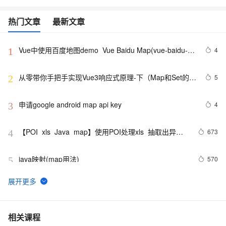
热门文章
最新文章
Vue中使用百度地图demo  Vue Baidu Map(vue-baidu-
4
1
map)设置窗口信息
从零带你手把手实现Vue3响应式原理-下（Map和Set的处
5
2
理）
申请google android map api key
4
3
【POI  xls  Java  map】使用POI处理xls  抽取出异常
673
4
信息  --java1.8Group by    ---map迭代  --  设置单元格
高度
java映射(map用法)
570
5
LeetCode 169 Majority Element（主要元素）（vector、
6
6
map）
Java中容器学习(一) —— Collection和Map
1
7
相关课程