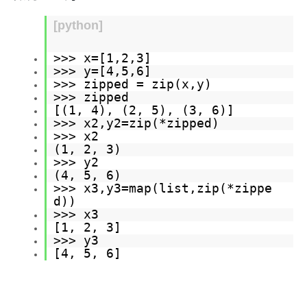
工
据
发
智
标
[python]
者
能
注
生
平
态
台
>>> x=[
1
,
2
,
3
]
机
解
>>> y=[
4
,
5
,
6
]
PAI
器
决
>>> zipped = zip(x,y)
学
AI Native 的
方
>>> zipped
习
案
[(
1
,
4
), (
2
,
5
), (
3
,
6
)]
>>> x2,y2=zip(*zipped)
AI
>>> x2
大模型解决方
开
(
1
,
2
,
3
)
案
发
>>> y2
和
(
4
,
5
,
6
)
快
10
多
与
>>> x3,y3=map(list,zip(*zippe
AI
速
分
模
AI
d))
应
部
钟
态
智
>>> x3
用
署
微
数
能
[
1
,
2
,
3
]
解
>>> y3
Dify，
调：
据
体
决
[
4
,
5
,
6
]
高
让
信
进
方
效
0.6B
息
行
案
搭
模
提
实
建
型
取
时