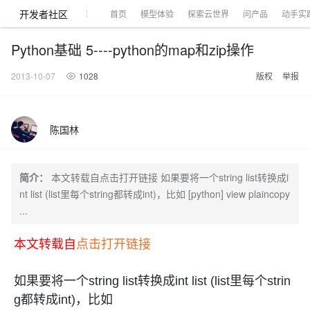
开发者社区
首页
模型体验
探索云世界
问产品
动手实
Python基础 5----python的map和zip操作
2013-10-07
1028
版权
举报
大模型
产品
解决方案
权益
定价
云市场
伙伴
服务
了解阿里云
产品动态
精
精选解决方案
普
产
精
成
售
为
AI
价
数
成
企
天
AI
配
基
产
阿
市
创
专
服
开
加
陈国林
千问AI平台
大模型
阿里云 OPC
选
惠
品
选
为
前
什
特
格
据
为
业
池
场
置
础
品
里
场
新
业
务
发
入
创新助力计
千问办公，解锁你的工作
千问官方 MaaS 平台
睿译宝，AI翻译排
Qwen Audio：打造专属 AI 语音助手
为企业打
一句话生成原生可编辑精美 PPT 文稿
NEW
NEW
Qwen3.8-
产
上
定
商
销
咨
么
惠
计
与
产
增
大
景
报
软
伙
云
活
加
服
伙
者
我
划
企业级Agent产品，直接交付可用成果
Max 模型上
上传文档即自动完成翻译和格式还原
Qwen-Audio-3.0-Realtime 端到端实时语音角色扮演
输入一句话想法, 轻松生成专业的 PPT
品
云
价
城
售
询
选
算
API
品
值
赛
体
价
件
伴
认
动
速
务
伴
社
们
简介：
本文转载自点击打开链接 如果要将一个string list转换成i
线
至高可申
智
伙
择
器
伙
服
验
器
合
证
合
区
Agency Agents：拥有专属领域专家
GLM-5.2：长任务时代开源旗舰模型
即刻拥有 DeepSeek-V4-Pro
一键部
HOT
nt list (list里每个string都转成int)，比如 [python] view plaincopy
大模型
启
精选产品
精选解决方案
大
普
在
域
云
2026
上
请百万元
数
伴
阿
伴
务
作
作
多领域专家智能体,一键组建 AI 虚拟交付团队
Open
真正可用的 1M 上下文,一次完成代码全链路开发
轻松解锁专属 DeepSeek-V4-Pro
一键购买专属联机服务器，轻松开启游戏
了解云产品的定价详情
AI
...
模
惠
线
名
服
阿里
云
据
AI
网
AI
Windows
域
Careers
Token 补
里
计
计
Search 向量
普
自助选配和估算价格
一站式生成采
人工智能与机器学习
AI
型
上
服
与
务
云峰
场
集
Coding
站
算
名
分
产
企
大
博
云
HappyHorse 打造一站式影视创作平台
Hermes Agent，打造自进化智能体
5 分钟轻松部署
划
划
漫剧工坊：一站式动画创作平台
贴，五大
检索版支持
HOT
惠
服
云
务
网
器
会
景
宝塔
社
建
法
文本
图
语
本文转载自
点击打开链接
智能编程，一键
销
品
业
模
文
云
视频检索
可视化编排打通从文字构思到成片全链路闭环
自主进化，持久记忆，越用越聪明
从聊天伙伴进化为能主动干活的本地数字员工
快速生产连贯的高质量长漫剧
权
手
权益加速
计算
互联网应用开发
务
官
站
ECS
组
Linux
商
会
设
大
伙
生
支
型
生成
片
音
Pipeline 功
益
阿里
阿
Al
上
价
机
平
方
合
标
招
提供智能易用的域名
安全可靠、弹性
OPC 成
赛
问
AI
伴
态
持
认
能
售
快速拥有专属 OpenClaw
Claude Code + GStack 打造工程团队
和
低代码高效构建企业门户网站
识
10 分钟搭建微信、支付宝小程序
云
里
MaaS
三
CentOS
至高享 1亿+免费 tok
如果要将一个string list转换成int list (list里每个strin
大数据
台
力
购
容器
成
多
什
格
聘
答
电
集
计
证
功
MaaS
云
服务
让AI从“聊天伙伴”进化为能干活的“数字员工”
要
安装技能 GStack，拥有专属 AI 工程团队
以可视化方式快速构建移动和 PC 门户网站
备
高效部署网站，快速应用到小程序
后
视
别
百
荐
端
么
云
千
对
覆盖90
咨
本
优
商
g都转成int)，比如
成
划
Docker
应用身份服
产品
中
伙伴
素
案
校
阿
现代化应用
炼
小
是
开
电
问
象
Qwen3.8-
Kimi-
云服务器38元/年起，超