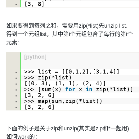
OA
企业级人与Ag
用
计
至
舰
炼-
服
锋
[
3
,
8
]
DataWorks
量
定
为
台
办
智能客服
划
15
1亿+ 大模型 tokens 和 
版）
应
个人版上线、团队版降价；千
务
先锋实践拓展 
制
Data Agent 驱动的一站式
服
公
秒
元/
用
金
小
市
系
悟
大
务
140+云
月
模
融
千
飞
云
程
场
生
统
模
如果要得到每列之和，需要用zip(*list)先unzip list,
产
版
伙
送.CN域名，送备案
模
问
天
防
序
型
态
云端极速 AI 
品
力
AI
得到一个元组list，其中第i个元组包含了每行的第i个
丰富多元化的应用模
发
伴
火
财
服
免
Night
解
时
平
APP
布
墙
元素:
税
务
费
Plan
刻
AI
台-
大
开发
时
决
云原生的云上边界网络安全
管
平
试
支
应
模
模
刻
方
理
服
台
[python]
客
用
建
持
用
型
型
所见，即是所
案
务
百
户
站
Qwen
产品新客免费试用，最长1
体
服
400
生
炼
案
大
系
3.8-
验
务
>>> list = [[
0
,
1
,
2
],[
3
,
1
,
4
]]
电
AI
态
-
例
模
统
大
Max
>>> zip(*list)
平
话
实
伙
全
型
[(
0
,
3
), (
1
,
1
), (
2
,
模
4
)]
台
行
NEW
在线体验全尺寸、多种模态
训
伴
妙
>>> [sum(x)
for
x
in
zip(*list)
型
百
业
广
夜间 5 折，Qwen/Me
营
自
多模态内
[
3
,
2
,
6
]
ACA
炼-
生
告
Happy
从基础到进阶，
然
>>> map(sum,zip(*list))
认
智
态
营
系
语
[
3
,
2
,
6
]
证
能
解
销
列
言
体
体
决
大
处
验
方
模
灵活可视化地构建企业级
理
案
助力企业全员 AI 认知与能
型
下面的例子是关于zip和unzip(其实是zip和*一起用)
人
新一代 AI 视频生成模型
数
如何work的：
开