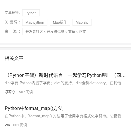
AI
媲
音
从文本、图片
应
美
视
用
235B
频
文章标签：
超
Python
模
通
强
依托云原生高可用架构,实现
关键词：
Map python
Map操作
Map zip
型
话
辅
10
助，
用1%尺寸在特定领
构建支持
来 源：
开发者社区
>
开发与运维
>
文章
> 正文
分
Bolt.diy
钟
即
一
构
在
刻
步
建
聊
拥
搞
大
相关文章
天
有
定
模
系
DeepSeek-
创
型
统
R1
意
应
（Python基础）新时代语言！一起学习Python吧！（四）：dict字典和set类型；切片类型、列表生成式；map和reduce迭代器；filter过滤函数、sorted排序函数；lambda函数
中
满
建
用
dict字典 Python内置了字典：dict的支持，dict全称dictionary，在其他语言中也称为map，使用键-值（key-value）存储，具有极快的查找速度。 我们可以通过声明JS对象一样的方式声明dict
增
血
站
的
加
版
安
通过自然语言
凉凉心.
507
一
全
多种方案随心选，轻松解
个
防
AI
护
Python中format_map()方法
助
体
在Python中，`format_map()`方法用于使用字典格式化字符串。它接受一个字典作为参数，用字典中的键值对替换字符串中的占位符。此方法适用于从字典动态获取值的场景，尤其在处理大量替换值时更为清晰和方便。
手
系
在企业官网、通讯软件中为客
通过阿里
WK
601