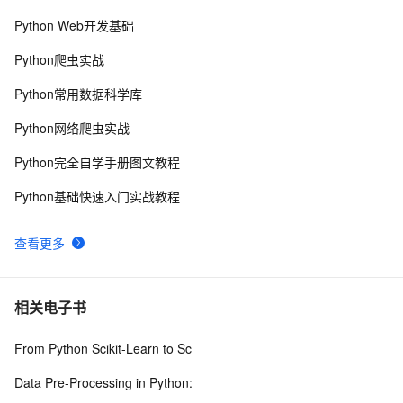
Python Web开发基础
Map 3D 2013中的AcMapMap.GroupModified 和
506
8
AcMapMap.LayerModified 事件的参数变化
Python爬虫实战
STL之map
684
9
Python常用数据科学库
【Java基础】探索List和Map循环遍历删除问题
3
10
Python网络爬虫实战
Python完全自学手册图文教程
Python基础快速入门实战教程
查看更多
相关电子书
From Python Scikit-Learn to Sc
Data Pre-Processing in Python: