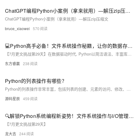
ChatGPT编程Python小案例（拿来就用）—解压zip压缩文
ChatGPT编程Python小案例（拿来就用）—解压zip压缩文
bruce_xiaowei
570
💻Python高手必备！文件系统操作秘籍，让你的数据存取如臂使指
【7月更文挑战第29天】在数据驱动时代, Python以简洁语法、丰富库生态和强大跨平台能力, 成为数据科学等领域首选。本文探讨Python文件系统操作秘籍, 助力高效数据处理。
东方睿赢
238
Python的列表操作有哪些？
Python的列表操作非常丰富，包括列表的创建、元素的访问、修改、添加、删除、切片、排序等多个方面。
源码星辰
459
🔍解锁Python系统编程新姿势！文件系统操作与I/O管理，让你玩转电脑每一个角落
【7月更文挑战第29天】
龙大吉
244