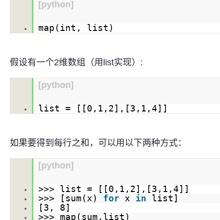
ModelScope
用
T2V
ASR
报
[python]
蓝
千
伴
Agentic
上
站
据
告
能
态
据
SSL
务
AI
查
凌
问
培
Database 发
奥
库
平
Salesforce
小
Qoder
库
证
迁移与运维管理
实
办
询
解
OA
研
办
训
布
运
合
文戏情感细腻
支持中英
map(int, list)
台
On
CN
PolarDB
高
书
践
程
公
决
究
公，
与
之
作
PAI
Alibaba
专有云
基于千问大模型等，
100%兼容MyS
校
快
序
电
AI智能应用
方
报
限
认
旅
计
堡
Cloud
创
大
递
合
子
案
告
时
证
模
划
垒
Consulting
新
一站式AI开发、训练和推
云
容
物
智
假设有一个2维数组（用list实现）:
合
云
免
型
作
大
AI
大模
与
限
机
Partner 合
中
原
器
流
能
同
查
栖
费
云
白
量
模
模
应
型原
作计划
心
云
生
服
查
客
询
战
试
网
防
皮
积
[python]
板
云
解
型
用
生应
大
务
畅
询
服
合
略
用
络
火
书
AI
分
建
工
析
数
Kubernetes
服
构
用
捷
作
参
自动承接线索
新
合
墙
大
加
站
开
DNS
list = [[
0
,
1
,
2
],[
3
,
1
,
4
]]
据
版
通
务
建
伙
考
老
作
模
倍
物
企
计
ACK
覆盖公网/内网、递归/权威
主
Qoder
千
伴
同
定
计
型
NEW
Tableau
算
业
提供一站式管理容
云
AI
机
问
HOT
享
制
划
科
销
你的AI工作搭子，
订阅
大
服
登
应
上
安
办
活
建
研
如果要得到每行之和，可以用以下两种方式：
售
最高领取价值200元试用
千
大
数
务
录
的
Salesforce
全
公
用
面向真实软件
站
合
与
万
动
AI空
问
模
据
MaxCompute
合
中
On
NEW
作
AI
服
小
中课
AI
型
[python]
开
面向分析的企业级Sa
作
国
模
Alibaba
万
产
务
智
堂在
平
服
AI
发
AI
伙
板
Cloud ISV
有
一站式A
品
生
AI
线直
台-
务
ERP
生
治
看
>>> list = [[
0
,
1
,
2
],[
3
,
1
,
4
]]
应
伴
小
合作计划
无
免
态
建
播课
Token
平
产
理
见
>>> [sum(x)
for
x
in
list]
管
程
用
界
伶
费
合
站
CRM
堂
Plan
台
力
平
新
[
3
,
8
]
理
序
鹊
试
作
及
低
（旗
百
NEW
先
台
成
>>> map(sum,list)
力
后