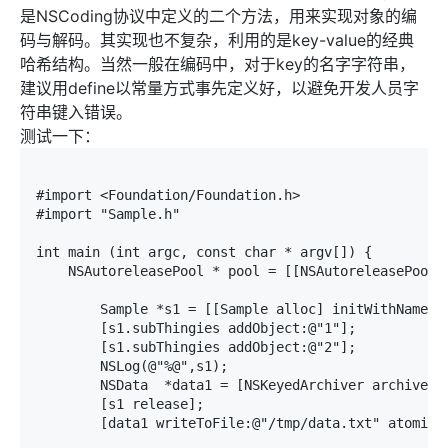
是NSCoding协议中定义的二个方法，用来实现对象的编
码与解码。其实现也不复杂，利用的是key-value的经典
哈希结构。当然一般在编码中，对于key的名字字符串，
建议用define以常量方式事先定义好，以避免开发人员字
符串键入错误。
测试一下：
#import <Foundation/Foundation.h>

#import "Sample.h"

int main (int argc, const char * argv[]) {

    NSAutoreleasePool * pool = [[NSAutoreleasePool al
	Sample *s1 = [[Sample alloc] initWithName:@"thing1" magicNumber:42 shoeSize:10.5];	

	[s1.subThingies addObject:@"1"];

	[s1.subThingies addObject:@"2"];

	NSLog(@"%@",s1);	

	NSData	*data1 = [NSKeyedArchiver archivedDataWithRootObject:s1];//将s1序列化后,保存到NSData中

	[s1 release];

	[data1 writeToFile:@"/tmp/data.txt" atomically:YES];//持久化保存成物理文件
