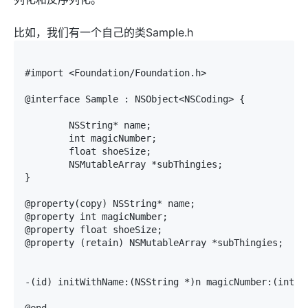
比如，我们有一个自己的类Sample.h
#import <Foundation/Foundation.h>

@interface Sample : NSObject<NSCoding> {

	NSString* name;

	int magicNumber;

	float shoeSize;

	NSMutableArray *subThingies;	

}

@property(copy) NSString* name;

@property int magicNumber;

@property float shoeSize;

@property (retain) NSMutableArray *subThingies;

-(id) initWithName:(NSString *)n magicNumber:(int)m 