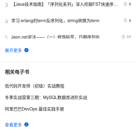
【Java技术指南】「序列化系列」深入挖掘FST快速序列
6
3
化压缩内存的利器的特性和原理 
学习:erlang的term反序列化，string转换为term
6
4
Json.net说法——（一）修饰标签，日期序列化
11
5
序列化和反序列化（1）---[Serializable]
1
6
Java对象序列化
4
7
相关电子书
低代码开发师（初级）实战教程
DateTime在ExtJs中无法正确序列化的问题
4
8
冬季实战营第三期：MySQL数据库进阶实战
C#通过序列化实现深拷贝
5
9
阿里巴巴DevOps 最佳实践手册
8，协议序列化组件NewLife.Serialization
6
10
查看更多