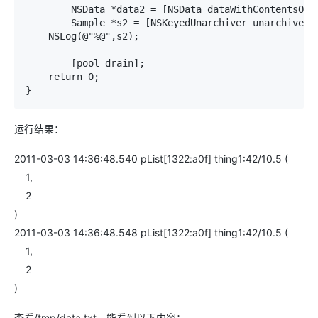
	NSData *data2 = [NSData dataWithContentsOfFile:@"/tmp/data.txt"];//读取文件	

	Sample *s2 = [NSKeyedUnarchiver unarchiveObjectWithData:data2];//反序列化	

    NSLog(@"%@",s2);

	[pool drain];

    return 0;

运行结果：
2011-03-03 14:36:48.540 pList[1322:a0f] thing1:42/10.5 (
1,
2
)
2011-03-03 14:36:48.548 pList[1322:a0f] thing1:42/10.5 (
1,
2
)
查看/tmp/data.txt，能看到以下内容：