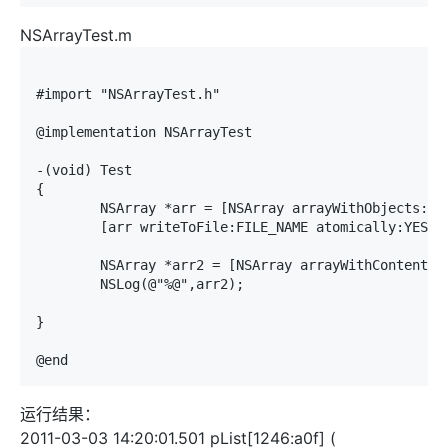
NSArrayTest.m
#import "NSArrayTest.h"

@implementation NSArrayTest

-(void) Test

{

	NSArray *arr = [NSArray arrayWithObjects:@"one",@"two",@"three",nil];//注:最后一个要以nil结尾

	[arr writeToFile:FILE_NAME atomically:YES];//(序列化为xml格式后)保存文件

	NSArray *arr2 = [NSArray arrayWithContentsOfFile:FILE_NAME];//read file

	NSLog(@"%@",arr2);

}

运行结果：
2011-03-03 14:20:01.501 pList[1246:a0f] (