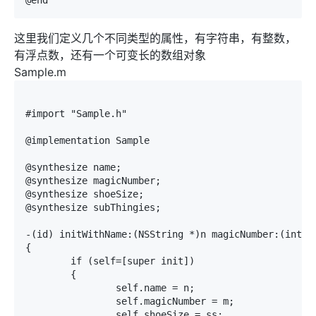
这里我们定义几个不同类型的属性，有字符串，有整数，
有浮点数，还有一个可变长的数组对象
Sample.m
#import "Sample.h"

@implementation Sample

@synthesize name;

@synthesize magicNumber;

@synthesize shoeSize;

@synthesize subThingies;

-(id) initWithName:(NSString *)n magicNumber:(int)m 
{

	if (self=[super init])

	{

		self.name = n;

		self.magicNumber = m;

		self.shoeSize = ss;
