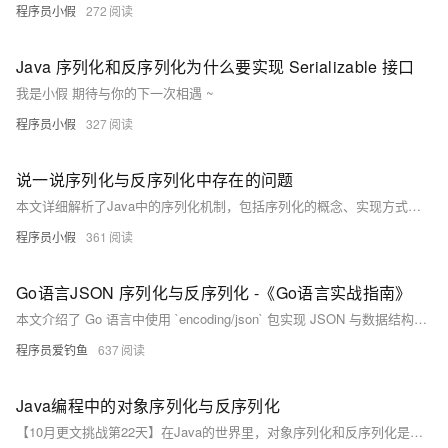
程序员小假
272
Java 序列化和反序列化为什么要实现 Serializable 接口
我是小假 期待与你的下一次相遇 ~
程序员小假
327
说一说序列化与反序列化中存在的问题
本文详细解析了Java中的序列化机制，包括序列化的概念、实现方式及应用场景。通过Student类的实例演示了对象的序列化与反序列化过程，并分析了`Serializable`接口的作用以及`serialVersionUID`的重要意义。此外，文章还探讨了如何通过自定义`readObject()`方法增强序列化的安全性，以及解决可序列化单例模式中可能产生的多实例问题。最后提供了代码示例和运行结果，帮助读者深入理解序列化的原理与实践技巧。
程序员小假
361
Go语言JSON 序列化与反序列化 -《Go语言实战指南》
本文介绍了 Go 语言中使用 `encoding/json` 包实现 JSON 与数据结构之间的转换。内容涵盖序列化（`Marshal`）和反序列化（`Unmarshal`），包括基本示例、结构体字段标签的使用、控制字段行为的标签（如 `omitempty` 和 `-`）、处理 `map` 和切片、嵌套结构体序列化、反序列化未知结构（使用 `map[string]interface{}`）以及 JSON 数组的解析。最后通过表格总结了序列化与反序列化的方法及类型要求，帮助开发者快速掌握 JSON 数据处理技巧。
程序员爱钓鱼
637
Java编程中的对象序列化与反序列化
【10月更文挑战第22天】在Java的世界里，对象序列化和反序列化是数据持久化和网络传输的关键技术。本文将带你了解如何在Java中实现对象的序列化与反序列化，并探讨其背后的原理。通过实际代码示例，我们将一步步展示如何将复杂数据结构转换为字节流，以及如何将这些字节流还原为Java对象。文章还将讨论在使用序列化时应注意的安全性问题，以确保你的应用程序既高效又安全。