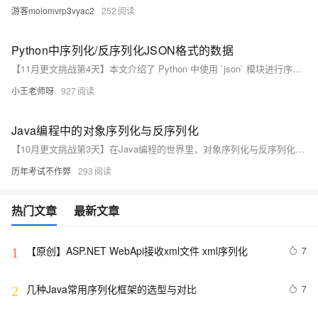
游客moiomvrp3vyac2
252
Python中序列化/反序列化JSON格式的数据
【11月更文挑战第4天】本文介绍了 Python 中使用 `json` 模块进行序列化和反序列化的操作。序列化是指将 Python 对象（如字典、列表）转换为 JSON 字符串，主要使用 `json.dumps` 方法。示例包括基本的字典和列表序列化，以及自定义类的序列化。反序列化则是将 JSON 字符串转换回 Python 对象，使用 `json.loads` 方法。文中还提供了具体的代码示例，展示了如何处理不同类型的 Python 对象。
小王老师呀
927
Java编程中的对象序列化与反序列化
【10月更文挑战第3天】在Java编程的世界里，对象序列化与反序列化是实现数据持久化和网络传输的关键技术。本文将深入探讨Java序列化的原理、应用场景以及如何通过代码示例实现对象的序列化与反序列化过程。从基础概念到实践操作，我们将一步步揭示这一技术的魅力所在。
历年考试不作弊
293
热门文章
最新文章
【原创】ASP.NET WebApi接收xml文件 xml序列化
7
1
几种Java常用序列化框架的选型与对比
7
2