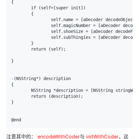
{

	if (self=[super init])

	{

		self.name = [aDecoder decodeObjectForKey:@"name"];

		self.magicNumber = [aDecoder decodeIntForKey:@"magicNumber"];

		self.shoeSize = [aDecoder decodeFloatForKey:@"shoeSize"];

		self.subThingies = [aDecoder decodeObjectForKey:@"subThingies"];

	}

	return (self);

}

-(NSString*) description

{

	NSString *description = [NSString stringWithFormat:@"%@:%d/%.1f %@",name,magicNumber,shoeSize,subThingies];

	return (description);

}

注意其中的：
encodeWithCoder
与
initWithCoder
，这