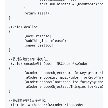
		self.subThingies = [NSMutableArray array];

	}

	return (self);

}

-(void) dealloc

{

	[name release];

	[subThingies release];

	[super dealloc];

}

//将对象编码(即:序列化)

-(void) encodeWithCoder:(NSCoder *)aCoder

{

	[aCoder encodeObject:name forKey:@"name"];

	[aCoder encodeInt:magicNumber forKey:@"magicNumber"];

	[aCoder	encodeFloat:shoeSize forKey:@"shoeSize"];

	[aCoder	encodeObject:subThingies forKey:@"subThingies"];

}

//将对象解码(反序列化)

-(id) initWithCoder:(NSCoder *)aDecoder
