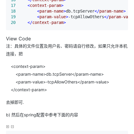
17
<
context-param
>
18
<
param-name
>
db.tcpServer
</
param-name
>
19
<
param-value
>
-tcpAllowOthers
</
param-valu
20
</
context-param
>
View Code
注：具体的文件位置及用户名、密码请自行修改，如果只允许本机
连接，把
<context-param>
<param-name>db.tcpServer</param-name>
<param-value>-tcpAllowOthers</param-value>
</context-param>
去掉即可.
b) 然后在spring配置中参考下面的内容