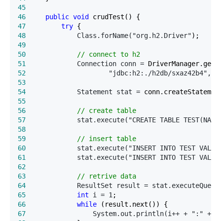
45
46
public
void
47
try
48
             Class.forName("org.h2.Driver"
49
50
//
 connect to h2
51
             Connection conn =
52
                     "jdbc:h2:./h2db/sxaz42b4", "
53
54
             Statement stat =
55
56
//
 create table
57
             stat.execute("CREATE TABLE TEST(NAME
58
59
//
 insert table
60
             stat.execute("INSERT INTO TEST V
61
             stat.execute("INSERT INTO TEST VALUE
62
63
//
 retrive data
64
             ResultSet result = stat.executeQuery
65
int
 i = 1
66
while
67
                 System.out.println(i++ + ":" + r