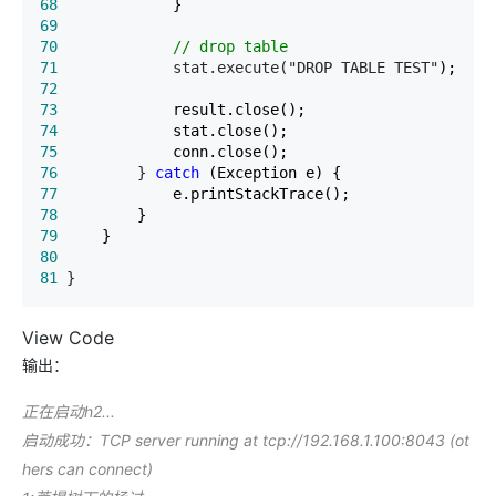
68
69
70
//
 drop table
71
             stat.execute("DROP TABLE TEST"
72
73
74
75
76
         } 
catch
77
78
79
80
81
 }
View Code
输出：
正在启动h2...
启动成功：TCP server running at tcp://192.168.1.100:8043 (ot
hers can connect)