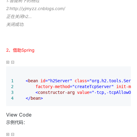
1:菩提树下的杨过
2:http://yjmyzz.cnblogs.com/
正在关闭h2...
关闭成功.
2、借助Spring
1
<
bean 
id
="h2Server"
 class
="org.h2.tools.Serve
2
        factory-method
="createTcpServer"
 init-met
3
<
constructor-arg 
value
="-tcp,-tcpAllowOth
4
</
bean
>
View Code
示例代码：