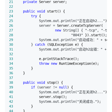
21
private
22
23
public
void
24
try
25
             System.out.println("正在启动h2..."
26
             server =
27
new
 String[] { "-tcp", "-tcp
28
                             "8043"
29
             System.out.println("启动成功：" +
30
         } 
catch
31
             System.out.println("启动h2出错：" +
32
33
34
throw
new
35
36
37
38
public
void
39
if
 (server != 
null
40
             System.out.println("正在关闭h2..."
41
42
             System.out.println("关闭成功."
43
44