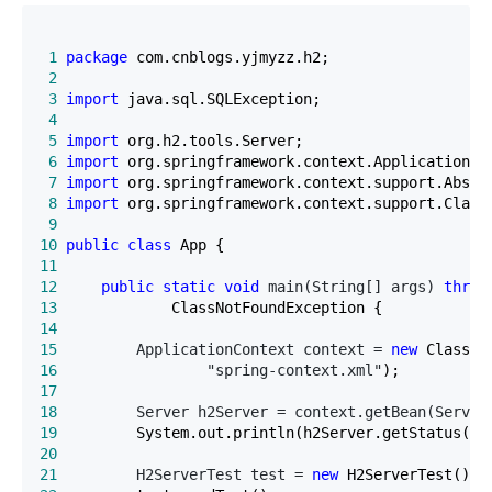
 1
package
 2
 3
import
 4
 5
import
 6
import
 7
import
 8
import
 9
10
public
class
11
12
public
static
void
 main(String[] args) 
throw
13
14
15
         ApplicationContext context = 
new
16
                 "spring-context.xml"
17
18
         Server h2Server = context.getBean(Server
19
20
21
         H2ServerTest test = 
new