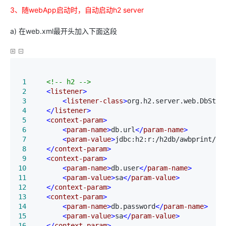
3、随webApp启动时，自动启动h2 server
a) 在web.xml最开头加入下面这段
 1
<!--
 h2 
-->
 2
<
listener
>
 3
<
listener-class
>
org.h2.server.web.DbStar
 4
</
listener
>
 5
<
context-param
>
 6
<
param-name
>
db.url
</
param-name
>
 7
<
param-value
>
jdbc:h2:r:/h2db/awbprint/x4
 8
</
context-param
>
 9
<
context-param
>
10
<
param-name
>
db.user
</
param-name
>
11
<
param-value
>
sa
</
param-value
>
12
</
context-param
>
13
<
context-param
>
14
<
param-name
>
db.password
</
param-name
>
15
<
param-value
>
sa
</
param-value
>
16
</
context-param
>