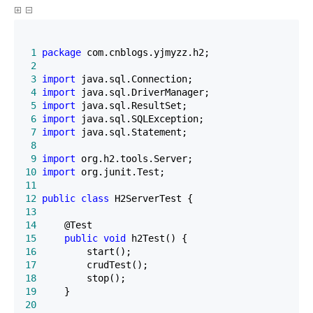
 1
package
 2
 3
import
 4
import
 5
import
 6
import
 7
import
 8
 9
import
10
import
11
12
public
class
13
14
15
public
void
16
17
18
19
20