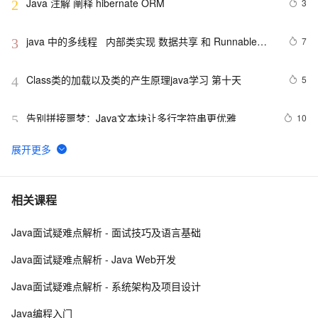
Java 注解 阐释 hibernate ORM
3
2
java 中的多线程   内部类实现 数据共享 和 Runnable实
7
3
现数据共享
Class类的加载以及类的产生原理java学习 第十天
5
4
告别拼接噩梦：Java文本块让多行字符串更优雅  
10
5
【JavaWeb】一文搞懂Java过滤器与拦截器的区别
9
6
Java编程中容易忽略的细节总结
7
7
相关课程
Java面试疑难点解析 - 面试技巧及语言基础
方块人 Java并发——volatile关键字
540
8
Java面试疑难点解析 - Java Web开发
【POI  xls  Java  map】使用POI处理xls  抽取出异常
672
9
Java面试疑难点解析 - 系统架构及项目设计
信息  --java1.8Group by    ---map迭代  --  设置单元格
高度
Eclipse+Jboss报java.lang.OutOfMemoryError：
2
10
Java编程入门