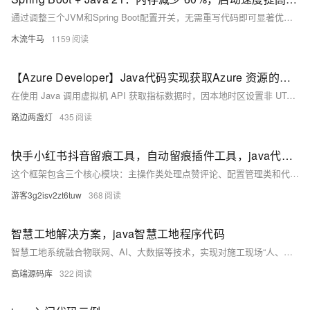
通过调整三个JVM和Spring Boot配置开关，无需重写代码即可显著优化Java应用性能：内存减少60%，启动速度提升30%。适用于所有在JVM上运行API的生产团队，低成本实现高效能。
木流牛马
1159
【Azure Developer】Java代码实现获取Azure 资源的指标数据却报错 "invalid time interval input"
在使用 Java 调用虚拟机 API 获取指标数据时，因本地时区设置非 UTC，导致时间格式解析错误。解决方法是在代码中手动指定时区为 UTC，使用 `ZoneOffset.ofHours(0)` 并结合 `withOffsetSameInstant` 方法进行时区转换，从而避免因时区差异引发的时间格式问题。
路边两盏灯
435
快手小红书抖音留痕工具，自动留痕插件工具，java代码开源
这个框架包含三个核心模块：主操作类处理点赞评论、配置管理类和代理管理类。使用时需要配合
游客3g2isv2zt6tuw
368
智慧工地解决方案，java智慧工地程序代码
智慧工地系统融合物联网、AI、大数据等技术，实现对施工现场“人、机、料、法、环”的全面智能监控与管理，提升安全、效率与决策水平。
高端源码库
322