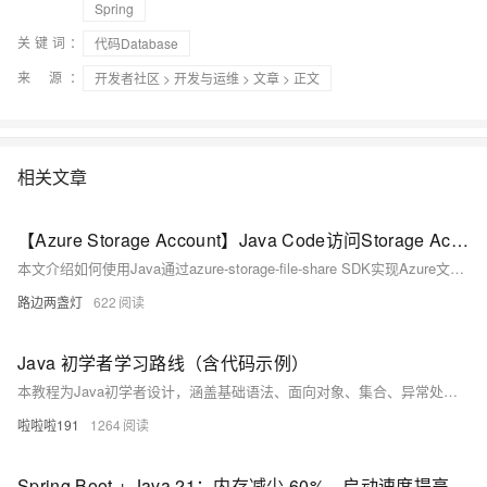
Spring
关键词：
代码Database
来 源：
开发者社区
>
开发与运维
>
文章
> 正文
相关文章
【Azure Storage Account】Java Code访问Storage Account File Share的上传和下载代码示例
本文介绍如何使用Java通过azure-storage-file-share SDK实现Azure文件共享的上传下载。包含依赖引入、客户端创建及完整示例代码，助你快速集成Azure File Share功能。
路边两盏灯
622
Java 初学者学习路线（含代码示例）
本教程为Java初学者设计，涵盖基础语法、面向对象、集合、异常处理、文件操作、多线程、JDBC、Servlet及MyBatis等内容，每阶段配核心代码示例，强调动手实践，助你循序渐进掌握Java编程。
啦啦啦191
1264
Spring Boot + Java 21：内存减少 60%，启动速度提高 30% — 零代码