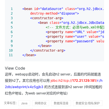
 1
<
bean 
id
="dataSource"
 class
="org.h2.jdbcx.Jd
 2
        destroy-method
="dispose"
>
 3
<
constructor-arg
>
 4
<
bean 
class
="org.h2.jdbcx.JdbcDataSo
 5
<!--
 文件方式：必须与web.xml中配置的
 6
<
property 
name
="URL"
 value
="jdbc
 7
<
property 
name
="user"
 value
="sa"
 8
<
property 
name
="password"
 value
=
 9
</
bean
>
10
</
constructor-arg
>
11
</
bean
>
View Code
这样，webapp启动时，会先启动h2 server，后面的代码就能连
接到h2了。其它应用也可以用
jdbc:h2:tcp://
172.21.129.181
/
r:/h
2db/awbprint/x4z5gjb3
的方式连接到该h2 server (中间加粗的
红色IP地址，为web server对应的IP地址)
文章标签：
Java
网络协议
数据库连接
数据安全/隐私保护