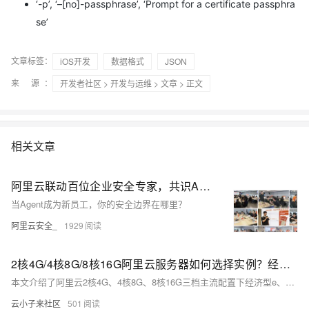
‘-p’, ‘–[no]-passphrase’, ‘Prompt for a certificate passphra
se’
文章标签：
iOS开发
数据格式
JSON
来 源：
开发者社区
>
开发与运维
>
文章
> 正文
相关文章
阿里云联动百位企业安全专家，共识Agent防御最佳实践
当Agent成为新员工，你的安全边界在哪里？
阿里云安全_
1929
2核4G/4核8G/8核16G阿里云服务器如何选择实例？经济型e、通用算力型u2i与计算型c9i选哪个？
本文介绍了阿里云2核4G、4核8G、8核16G三档主流配置下经济型e、通用算力型u2i和计算型c9i三种实例的最新活动价格与适用场景。同配置下三者价差显著，以2核4G为例，经济型e低至599.93元/年，计算型c9i则高达1742.08元/年。文章详细解析了各实例的性能定位：经济型e适合轻负载入门场景，u2i兼顾稳定算力与性价比，c9i凭借第9代至强处理器与芯片级安全能力支撑高性能业务。同时提示用户可叠加满减优惠券享受折上折，建议根据业务负载与预算综合决策。
云小子来社区
501