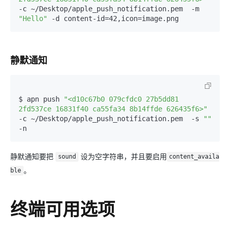
-c ~/Desktop/apple_push_notification.pem  -m 
"Hello"
 -d content-id=42,icon=image.png
静默通知
$ apn push 
"<d10c67b0 079cfdc0 27b5dd81 
2fd537ce 16831f40 ca55fa34 8b14ffde 626435f6>"
-c ~/Desktop/apple_push_notification.pem  -s 
""
-n
静默通知要把
设为空字符串，并且要启用
sound
content_availa
。
ble
终端可用选项