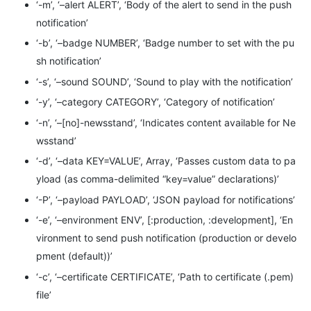
‘-m’, ‘–alert ALERT’, ‘Body of the alert to send in the push
notification’
‘-b’, ‘–badge NUMBER’, ‘Badge number to set with the pu
sh notification’
‘-s’, ‘–sound SOUND’, ‘Sound to play with the notification’
‘-y’, ‘–category CATEGORY’, ‘Category of notification’
‘-n’, ‘–[no]-newsstand’, ‘Indicates content available for Ne
wsstand’
‘-d’, ‘–data KEY=VALUE’, Array, ‘Passes custom data to pa
yload (as comma-delimited “key=value” declarations)’
‘-P’, ‘–payload PAYLOAD’, ‘JSON payload for notifications’
‘-e’, ‘–environment ENV’, [:production, :development], ‘En
vironment to send push notification (production or develo
pment (default))’
‘-c’, ‘–certificate CERTIFICATE’, ‘Path to certificate (.pem)
file’