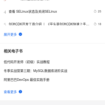
查看 SELinux状态及关闭SELinux
25
4
剑池CDK开发工具介绍  |  《平头哥剑池CDK快速上手指
18
5
南》第一章
WebAssembly 在 MOSN 中的实践 - 基础框架篇
12
6
userdel使用说明
5
7
相关电子书
低代码开发师（初级）实战教程
自己看系统的“系统还原”
14
8
冬季实战营第三期：MySQL数据库进阶实战
AngularJS 五大特性，加快 Web 应用开发
10
9
阿里巴巴DevOps 最佳实践手册
WPF游戏开发——小鸡快跑
5
10
查看更多