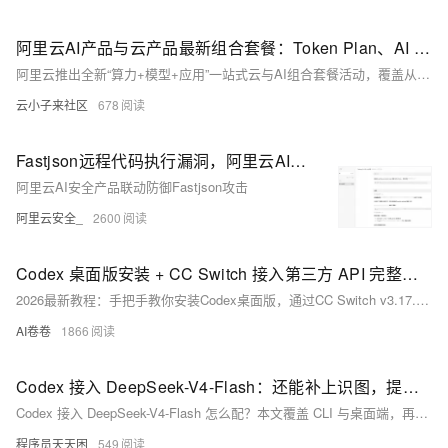
阿里云AI产品与云产品最新组合套餐：Token Plan、AI coding及云服务器和建站等组合优惠价
阿里云推出全新“算力+模型+应用”一站式云与AI组合套餐活动，覆盖从个人开发者到中大型企业的全场景需求。核心亮点为分三档定价的Token Plan订阅服务，支持Qwen3.8-Max-Preview大模型调用，错峰时段最低可享0.2折优惠。活动同步推出AI Coding、智能体部署、云电脑托管、0代码建站等十余类场景化组合，搭配99元/年的普惠云服务器、88元/年的入门数据库等经典特惠产品，还为企业提供1V1定制化AI转型方案，大幅降低了不同用户群体拥抱AI的技术门槛与采购成本。
云小子来社区
678
Fastjson远程代码执行漏洞，阿里云AI安全为您保驾护航
阿里云AI安全产品联动防御Fastjson攻击
阿里云安全_
2600
Codex 桌面版安装 + CC Switch 接入第三方 API 完整教程（2026 最新）
2026最新教程：手把手教你安装Codex桌面版，通过CC Switch v3.17.0一键接入Fenno等国产API（兼容OpenAI Responses格式），跳过账号登录，完整启用代码审查、多步任务与上下文感知功能。零基础友好，全程图文实操。（239字）
AI卷卷
1866
Codex 接入 DeepSeek-V4-Flash：还能补上识图，提供两套方案
Codex 接入 DeepSeek-V4-Flash 怎么配？本文覆盖 CLI 与桌面端，再用 qwen3-vl-flash 补识图，两套方案可直接照做
程序员天天困
549