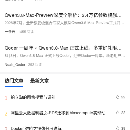
Qwen3.8-Max-Preview深度全解析：2.4万亿参数旗舰MoE模型+Token Plan限时优惠完整落地指南
2026年7月，全新旗舰级混合专家大模型Qwen3.8-Max-Preview正式开放抢先体验，作为通义千问Qwen3系列规格最高、综合推理能力顶尖的新一代模型，该模型总参数量达到2.4万亿（2.4T），是当前线上可调用的原生多模态旗舰模型，综合推理水准对标海外顶级Fable 5模型，在复杂工程开发、长文档深度分析、多步骤智能体自治、跨境多语言创作、海量数据挖掘五大高难度业务场景实现跨越式性能提升。
一条云
1455
Qoder 一周年 × Qwen3.8-Max 正式上线，多重好礼限时领
8月3日，Qwen3.8-Max 正式上线Qoder，迎来Qoder一周年。新老用户可领800次免费调用，下单再赠2000次；夜间（22:00–08:00）调用5折；邀请好友双方得积分与调用额度。
Noah_Qoder
292
热门文章
最新文章
拍立淘的图像搜索与识别
22
1
阿里云大数据利器之-RDS迁移到Maxcompute实现动态
22
2
分区
Docker 进阶之镜像分层详解
39
3