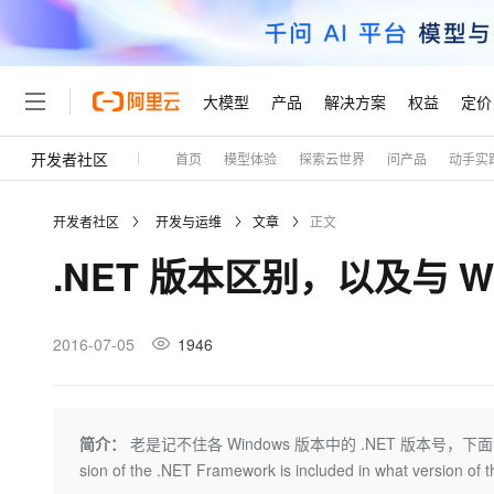
大模型
产品
解决方案
权益
定价
开发者社区
首页
模型体验
探索云世界
问产品
动手实
大模型
产品
解决方案
权益
定价
云市场
伙伴
服务
了解阿里云
精选产品
精选解决方案
普惠上云
产品定价
精选商城
成为销售伙伴
售前咨询
为什么选择阿里云
千问AI平台
开发者社区
开发与运维
文章
正文
了解云产品的定价详情
大模型服务平台百炼
睿译宝，AI翻译排版一
普惠上云 官方力荐
分销伙伴
在线服务
网站建设
什么是云计算
大
.NET 版本区别，以及与 W
大模型服务与应用平台
上传文档即自动完成翻译和
云服务器38元/年起，超
咨询伙伴
多端小程序
技术领先
云上成本管理
售后服务
轻量应用服务器
GLM-5.2：长任务时代
官方推荐返现计划
大模型
精选产品
精选解决方案
Salesforce 国际版订阅
稳定可靠
管理和优化成本
推荐新用户得奖励，单订单
销售伙伴合作计划
2016-07-05
1946
自助服务
友盟天域
安全合规
人工智能与机器学习
AI
文本生成
云数据库 RDS
Hermes Agent，打造
云工开物
无影生态合作计划
在线服务
观测云
分析师报告
自主进化，持久记忆，越用
高校专属算力普惠，学生认
计算
互联网应用开发
Qwen3.8-Max
HOT
Salesforce On Alibaba C
工单服务
Tuya 物联网平台阿里云
研究报告与白皮书
人工智能平台 PAI
快速拥有专属 OpenClaw
简介：
老是记不住各 Windows 版本中的 .NET 版本号，下面汇总
大模
Consulting Partner 合
大数据
容器
智能体时代全能旗舰模型
免费试用
短信专区
一站式AI开发、训练和推
sion of the .NET Framework is included in what versi
蓝凌 OA
AI 大模型销售与服务生
现代化应用