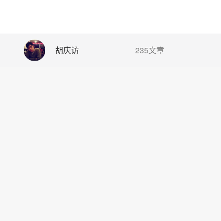
胡庆访
235文章