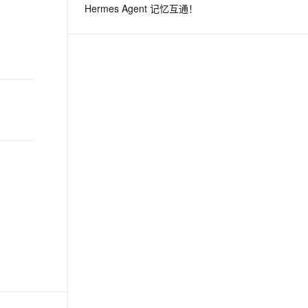
Hermes Agent 记忆互通！
息提取
与 AI 智能体进行实时音视频通话
从文本、图片、视频中提取结构化的属性信息
构建支持视频理解的 AI 音视频实时通话应用
t.diy 一步搞定创意建站
构建大模型应用的安全防护体系
通过自然语言交互简化开发流程,全栈开发支持
通过阿里云安全产品对 AI 应用进行安全防护