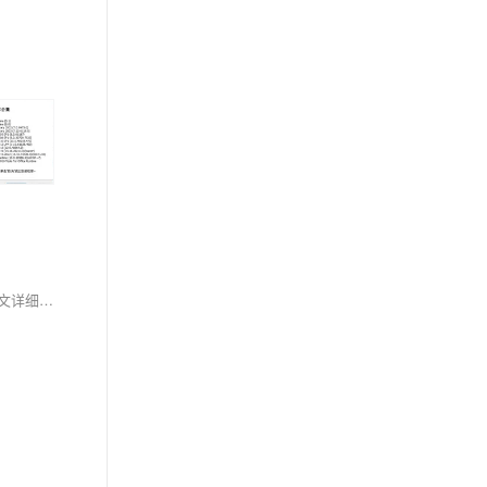
虚拟机技术允许一台物理机运行多个操作系统，提升资源利用率，节省成本。通过快照、克隆等功能，实现系统快速恢复与复制，提高运维效率。本文详细介绍VMware虚拟机的安装步骤、Windows镜像下载及系统安装激活流程，适合初学者快速入门。