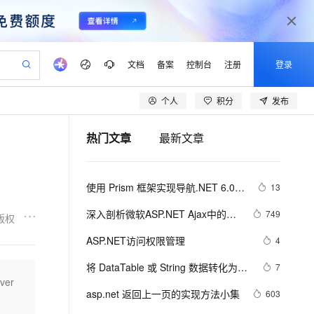
文档
备案
控制台
注册
登录
个人
积分
发布
验
作计划
器
AI 活动
专业服务
服务伙伴合作计划
开发者社区
加入我们
产品动态
服务平台百炼
阿里云 OPC 创新助力计划
热门文章
最新文章
一站式生成采购清单，支持单品或批量购买
可编辑精美 PPT 文稿
S产品伙伴计划（繁花）
峰会
CS
造的大模型服务与应用开发平台
Agency Agents：拥有专属领域专家
AI 生产力先锋
Al MaaS 服务伙伴赋能合作
域名
博文
Careers
至高可申请百万元
Qwen3.8-Max 模型上线
 轻松生成专业的 PPT
开启高性价比 AI 编程新体验
弹性可伸缩的云计算服务
先锋实践拓展 AI 生产力的边界
多领域专家智能体,一键组建 AI 虚拟交付团队
Token 补贴，五大权
计划
海大会
伙伴信用分合作计划
商标
问答
社会招聘
使用 Prism 框架实现导航.NET 6.0 + 
13
益加速 OPC 成功
帕鲁游戏服务器
SS
HappyHorse 打造一站式影视创作平台
飞天发布时刻
HOT
Open Search 向量检索版支
划
备案
电子书
校园招聘
WPF
联机服务器，轻松开启游戏
视频创作，一键激活电商全链路生产力
稳定、安全、高性价比、高性能的云存储服务
所见，即是所愿
持视频检索 Pipeline 功能
可视化编排打通从文字构思到成片全链路闭环
更多支持
深入剖析微软ASP.NET Ajax中的数
749
版权
划
公司注册
镜像站
视频生成
语音识别与合成
据绑定架构上篇之二
 智能体与工作流应用
漫剧工坊：一站式动画创作平台
AI 实训营
应用身份服务 (IDaaS)
ASP.NET访问权限管理
4
合作伙伴培训与认证
划
上云迁移
站生成，高效打造优质广告素材
全接入的云上超级电脑
通过阿里云百炼高效搭建AI应用,助力高效开发
快速生产连贯的高质量长漫剧
从基础到进阶，Agent 创客手把手教你
OpenClaw 管理能力上线
lScope
我要反馈
e-1.1-T2V
Qwen3-TTS-Flash
将 DataTable 或 String 数据转化为
7
查询合作伙伴
n Alibaba Cloud ISV 合作
代维服务
建企业门户网站
10 分钟搭建微信、支付宝小程序
ver
MaxCompute MaxFrame 提
json(.NET)
畅细腻的高质量视频
离线语音合成大模型，多语言方言自适应，低延迟高稳定
创新加速
asp.net 返回上一页的实现方法小集
ope
登录合作伙伴管理后台
603
我要建议
站，无忧落地极速上线
以可视化方式快速构建移动和 PC 门户网站
国内短信简单易用，安全可靠，秒级触达，全球覆盖200+国家和地区。
高效部署网站，快速应用到小程序
供自动弹性内存功能