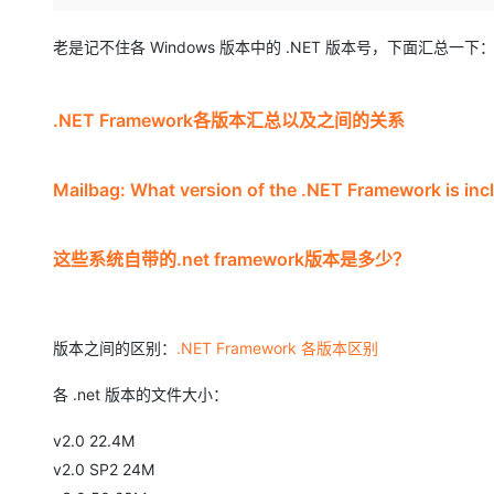
存储
天池大赛
Qwen3.7-Plus
云解析DNS
解决方案免费试用 新老
电子合同
最高领取价值200元试用
能看、能想、能动手的多模
安全
网络与CDN
老是记不住各 Windows 版本中的 .NET 版本号，下面汇总一下
AI 算法大赛
畅捷通
大数据开发治理平台 Data
AI 产品 免费试用
网络
安全
云开发大赛
Qwen3-VL-Plus
Tableau 订阅
1亿+ 大模型 tokens 和 
.NET Framework各版本汇总以及之间的关系
可观测
入门学习赛
中间件
AI空中课堂在线直播课
云防火墙
140+云产品 免费试用
上云与迁云
云原生的云上边界网络安全
产品新客免费试用，最长1
数据库
Mailbag: What version of the .NET Framework is inc
生态解决方案
大模型服务
企业出海
大模型ACA认证体验
大数据计算
助力企业全员 AI 认知与能
行业生态解决方案
这些系统自带的.net framework版本是多少？
千问AI平台-Token Plan
政企业务
媒体服务
开发者生态解决方案
企业服务与云通信
千问AI平台-模型体验
AI 开发和 AI 应用解决
版本之间的区别：
.NET Framework 各版本区别
在线体验全尺寸、多种模态
域名与网站
各 .net 版本的文件大小：
Happy 系列大模型
终端用户计算
v2.0 22.4M
Serverless
v2.0 SP2 24M
开发工具