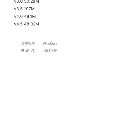
v3.0 50.28M
大模型解决方案
v3.5 197M
迁移与运维管理
快速部署 Dify，高效搭建 
v4.0 48.1M
专有云
v4.5 48.02M
10 分钟在聊天系统中增加
文章标签：
Windows
关键词：
.NET区别