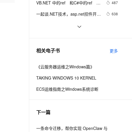
安全
VB.NET 中的ref　和C#中的ref　格
我要投诉
e-1.1-I2V
Cosyvoice-V3-Flash
487
PolarDB
上云场景组合购
Milvus 弹性伸缩功能新增节
伴
式区别
漫剧创作，剧本、分镜、视频高效生成
100%兼容MySQL、PostgreSQL，兼容Oracle，支持集中和分布式
覆盖90%+业务场景，专享组合折扣价
点支持范围
畅自然，细节丰富
高表现力语音合成大模型，语音克隆听感自然
VPN
一起谈.NET技术，asp.net控件开发
638
基础(8)
ernetes 版 ACK
云聚AI 严选权益
AI 原生数据库服务发布
SSL 证书
.NET数据库编程求索之路--11.一些
749
2V
Fun-ASR
，一键激活高效办公新体验
理容器应用的 K8s 服务
精选AI产品，从模型到应用全链提效
Agent 数据网关
思考
文戏情感细腻自然，动作戏激烈拳拳到肉，实现更强表演能力
支持中英文自由切换，具备更强的噪声鲁棒性
堡垒机
把成熟的代码从.NET移植到Mono 
599
AI 用量加速计划
云原生数据库 PolarDB
【转】
防火墙
、识别商机，让客服更高效、服务更出色。
.net framework3.5新特性（1）：
新老同享，达量后返
Agentic Database 发布
624
相关电子书
更多
var、初始化、匿名类和扩展方法
主机安全
应用
《云服务器运维之Windows篇》
千问办公
NEW
AI 应用及服务市场
的智能体编程平台
一站式AI生产力平台
TAKING WINDOWS 10 KERNEL
AI 应用
伶鹊
ECS运维指南之Windows系统诊断
企业级人与Agent协作平台，接入和调度多个数字员工
智能客服平台，对话机器人、对话分析、智能外呼
大模型
大模型服务平台百炼 - 全妙
自然语言处理
下一篇
应用创作平台
多模态内容创作工具，已接入 DeepSeek
数据标注
机器学习
一条命令迁移，帮你实现 OpenClaw 与