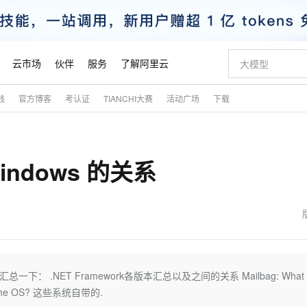
云市场
伙伴
服务
了解阿里云
践
官方博客
考认证
TIANCHI大赛
活动广场
下载
AI 特惠
数据与 API
成为产品伙伴
企业增值服务
最佳实践
价格计算器
AI 场景体
基础软件
产品伙伴合
阿里云认证
市场活动
配置报价
大模型
自助选配和估算价格
步到位
智启 AI 普惠权益
产品生态集成认证中心
企业支持计划
云上春晚
域名与网站
Qwen Audio：打造专属 AI 语音助手
千问官方 MaaS 平台，为开发者和 Agent 而生，新用户赠送 1 亿 + tokens 额度
一句话生成原生
AI Coding
阿里云Maa
2026 阿里云
云服务器 E
为企业打
数据集
Windows
大模型认证
模型
NEW
NEW
indows 的关系
格式还原
值低价云产品抢先购
至高享 1亿+免费 tokens，加速 Al 应用落地
提供智能易用的域名与建站服务
Qwen-Audio-3.0-Realtime 端到端实时语音角色扮演
输入一句话想法,
智能编程，一键
安全可靠、
产品生态伙伴
专家技术服务
云上奥运之旅
弹性计算合作
阿里云中企出
手机三要素
宝塔 Linux
全部认证
价格优势
开源旗舰模型
即刻拥有 DeepSeek-V4-Pro
阿里云 OPC 创新助力计划
千问大模型
一键部署幻兽
AI 电商营销
对象存储 O
大模型
产品生态伙伴工作台
企业增值服务台
云栖战略参考
云存储合作计
云栖大会
身份实名认证
CentOS
训练营
推动算力普惠，释放技术红利
最高返9万
真正可用的 1M 上下文,一次完成代码全链路开发
快速构建应用程序和网站，即刻迈出上云第一步
轻松解锁专属 DeepSeek-V4-Pro
至高百万元 Token 补贴，加速一人公司成长
多元化、高性能、安全可靠的大模型服务
一键购买专属
从图文生成到
云上的中国
数据库合作计
活动全景
短信
Docker
图片和
自进化智能体
5 分钟轻松部署专属 QwenPaw
Token Plan 模型订阅计划
数字证书管理服务（原SSL证书）
高效搭建 AI
AI 广告创作
无影云电脑
企业成长
NEW
HOT
信息公告
看见新力量
云网络合作计
OCR 文字识别
JAVA
越聪明
证享300元代金券
全托管，含MySQL、PostgreSQL、SQL Server、MariaDB多引擎
Qwen3.8-Max 首发尝鲜，限时加量 10 倍，夜间低至2折
实现全站HTTPS，呈现可信的WEB访问
从聊天伙伴进化为能主动干活的本地数字员工
图文、视频一
随时随地安
魔搭 Mode
Kimi-K3
HappyHors
NEW
loud
服务实践
官网公告
金融模力时刻
Salesforce O
版
发票查验
全能环境
Claude Code + GStack 打造工程团队
千问办公，限时限量积分加倍
Qoder
低代码高效构
AI 建站
短信服务
一下： .NET Framework各版本汇总以及之间的关系 Mailbag: What 
型
NEW
作计划
Kimi 最新旗舰模型，长程编程与推理利器
让文字生成流
计划
创新中心
魔搭 ModelSc
健康状态
理服务
让AI从“聊天伙伴”进化为能干活的“数字员工”
安装技能 GStack，拥有专属 AI 工程团队
你的AI工作搭子，覆盖日常办公高频场景
面向真实软件的智能体编程平台
0 代码专业建
on of the OS? 这些系统自带的.
客户案例
天气预报查询
操作系统
态合作计划