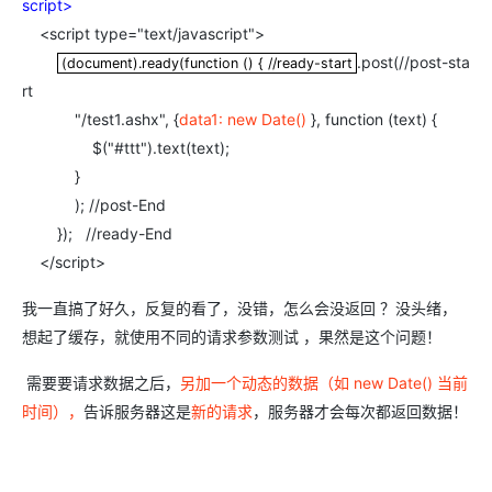
script>
<script type="text/javascript">
.post(//post-sta
(document).ready(function () { //ready-start
(document).ready(function () { //ready-start
rt
"/test1.ashx", {
data1: new Date()
}, function (text) {
$("#ttt").text(text);
}
); //post-End
}); //ready-End
</script>
我一直搞了好久，反复的看了，没错，怎么会没返回 ？没头绪，
想起了缓存，就使用不同的请求参数测试 ，果然是这个问题！
需要要请求数据之后，
另加一个动态的数据（如 new Date() 当前
时间），
告诉服务器这是
新的请求
，服务器才会每次都返回数据！