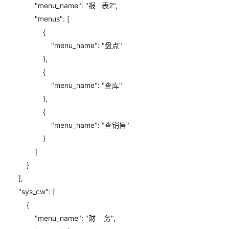
"menu_name": "报 表2",
"menus": [
{
"menu_name": "盘点"
},
{
"menu_name": "查库"
},
{
"menu_name": "查销售"
}
]
}
],
"sys_cw": [
{
"menu_name": "财 务",