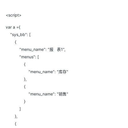
<script>
var a ={
"sys_bb": [
{
"menu_name": "报 表1",
"menus": [
{
"menu_name": "库存"
},
{
"menu_name": "销售"
}
]
},
{