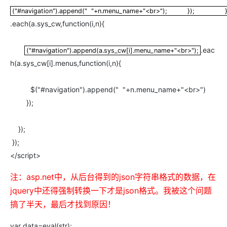
("#navigation").append(" "+n.menu_name+"<br>"); })
("#navigation").append(" "+n.menu_name+"<br>"); }); }
.each(a.sys_cw,function(i,n){
.eac
("#navigation").append(a.sys_cw[i].menu_name+"<br>");
("#navigation").append(a.sys_cw[i].menu_name+"<br>");
h(a.sys_cw[i].menus,function(i,n){
$("#navigation").append(" "+n.menu_name+"<br>")
});
});
});
</script>
注：asp.net中，从后台得到的json字符串格式的数据，在
jquery中还得强制转换一下才是json格式。我被这个问题
搞了半天，最后才找到原因！
var data=eval(str);