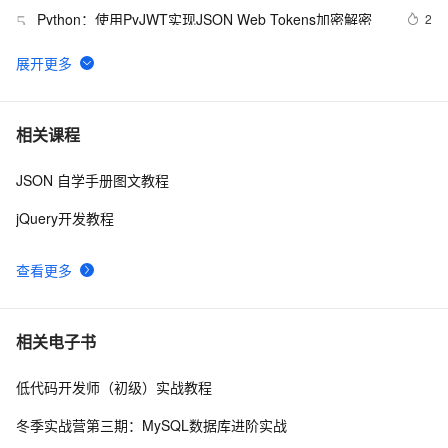
Python：使用PyJWT实现JSON Web Tokens加密解密
2
5
Json.net说法——（一）修饰标签，日期序列化
498
6
java里json常见的转换方法
5
7
相关课程
JSON 自学手册图文教程
IOS中处理解析数据用JSON上传的对象和可以是JSON
563
8
jQuery开发教程
如何快速从深层嵌套 JSON 中找到特定的 Key
8
9
查看更多
关于hibernate的实体类中有集合类型转化成JSON的工具
2
10
类 - 怀念今天的专栏 - 博客频道
相关电子书
低代码开发师（初级）实战教程
冬季实战营第三期：MySQL数据库进阶实战