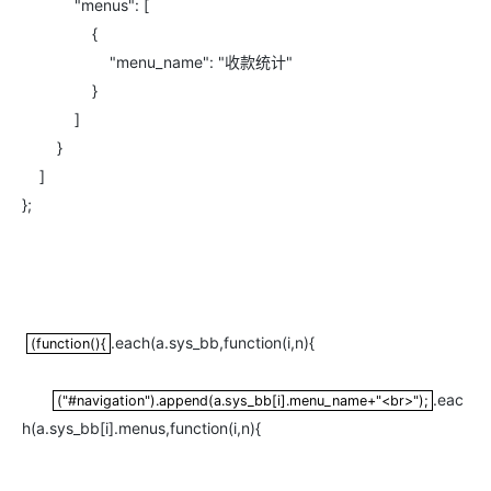
"menus": [
{
"menu_name": "收款统计"
}
]
}
]
};
.each(a.sys_bb,function(i,n){
(function(){
(function(){
.eac
("#navigation").append(a.sys_bb[i].menu_name+"<br>");
("#navigation").append(a.sys_bb[i].menu_name+"<br>");
h(a.sys_bb[i].menus,function(i,n){