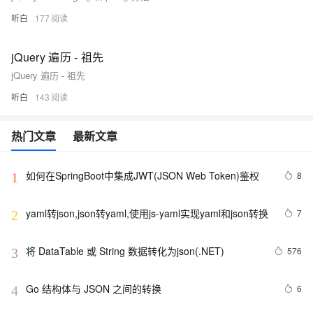
听白
177
jQuery 遍历 - 祖先
jQuery 遍历 - 祖先
听白
143
热门文章
最新文章
如何在SpringBoot中集成JWT(JSON Web Token)鉴权
8
1
yaml转json,json转yaml,使用js-yaml实现yaml和json转换
7
2
将 DataTable 或 String 数据转化为json(.NET)
576
3
Go 结构体与 JSON 之间的转换
6
4