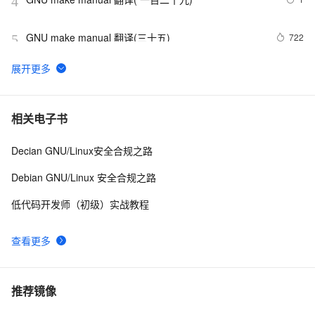
4
GNU make manual 翻译(三十五)
722
5
深入理解GCC 和 G++ 编译器
11
6
GNU make manual 翻译(六十九)
1
7
相关电子书
Decian GNU/Linux安全合规之路
如何 python import h5py 报错 ：/defs.cpython-37m-
5
8
x86_64-linux-gnu.so: undefined symbol: 
Debian GNU/Linux 安全合规之路
H5Pset_fapl_ros3
GNU make manual 翻译(八十九)
7
9
低代码开发师（初级）实战教程
GNU make manual 翻译(五十二)
6
10
查看更多
推荐镜像