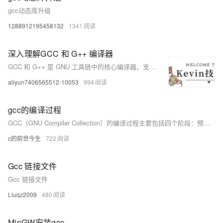
gcc动态库升级
1288912195458132
1341
深入理解GCC 和 G++ 编译器
GCC 和 G++ 是 GNU 工具链中的核心编译器，支持 C 和 C++ 程序开发。本文详细介绍其编译流程、常用选项及动态链接与静态链接的区别。编译过程分为预处理、编译、汇编和链接四个阶段，每个阶段有特定任务和命令选项。常用选项如 `-E`、`-S`、`-c` 和 `-o` 分别用于预处理、生成汇编代码、生成目标文件和指定输出文件。动态链接节省空间且易于更新，但依赖运行时库；静态链接独立高效，但文件较大且更新困难。合理选择优化选项（如 `-O0` 至 `-O3`）可提升程序性能。掌握这些知识有助于开发者更高效地编写、调试和优化代码。
aliyun7406565512-10053
994
gcc的编译过程
GCC（GNU Compiler Collection）的编译过程主要包括四个阶段：预处理、编译、汇编和链接。预处理展开宏定义，编译将代码转换为汇编语言，汇编生成目标文件，链接将目标文件与库文件合并成可执行文件。
c的前世今生
722
Gcc 链接文件
Gcc 链接文件
Liuqz2009
480
MinGW安装gcc