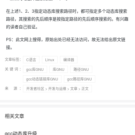
在上述1、2、3指定动态库搜索路径时，都可指定多个动态库搜索
路径，其搜索的先后顺序是按指定路径的先后顺序搜索的。有兴趣
的读者自己验证。
PS：此文网上搜得，原始出处已经无法访问，故无法给出原文链
接。
文章标签：
C语言
Linux
编译器
关键词：
gcc库GNU
库GNU
路径GNU
gcc动态链接库GNU
gcc路径库GNU
来 源：
开发者社区
>
开发与运维
>
文章
> 正文
相关文章
gcc动态库升级