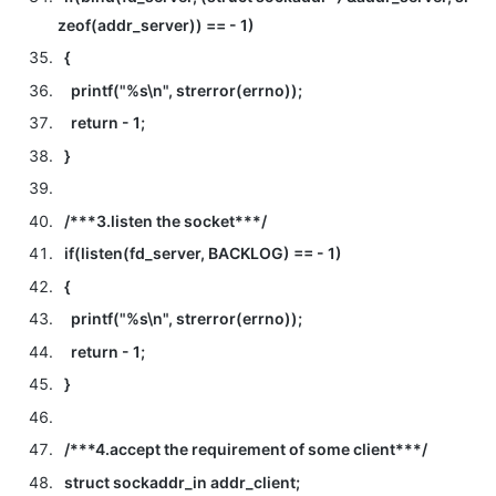
zeof(addr_server)) == - 1)
{
printf("%s\n", strerror(errno));
return - 1;
}
/***3.listen the socket***/
if(listen(fd_server, BACKLOG) == - 1)
{
printf("%s\n", strerror(errno));
return - 1;
}
/***4.accept the requirement of some client***/
struct sockaddr_in addr_client;