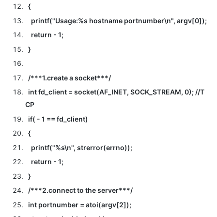
{
printf("Usage:%s hostname portnumber\n", argv[0]);
return - 1;
}
/***1.create a socket***/
int fd_client = socket(AF_INET, SOCK_STREAM, 0); //T
CP
if( - 1 == fd_client)
{
printf("%s\n", strerror(errno));
return - 1;
}
/***2.connect to the server***/
int portnumber = atoi(argv[2]);