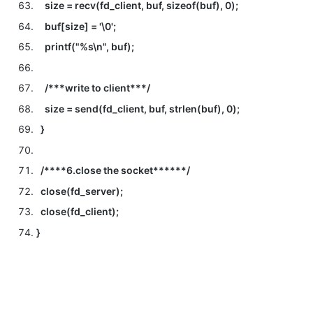
size = recv(fd_client, buf, sizeof(buf), 0);
buf[size] = '\0';
printf("%s\n", buf);
/***write to client***/
size = send(fd_client, buf, strlen(buf), 0);
}
/****6.close the socket******/
close(fd_server);
close(fd_client);
}