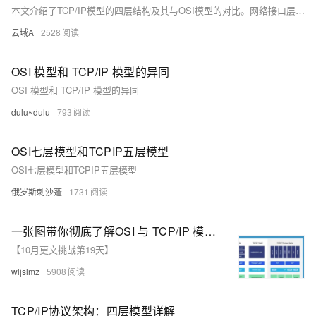
本文介绍了TCP/IP模型的四层结构及其与OSI模型的对比。网络接口层负责物理网络接口，处理MAC地址和帧传输；网络层管理IP地址和路由选择，确保数据包准确送达；传输层提供端到端通信，支持可靠（TCP）或不可靠（UDP）传输；应用层直接面向用户，提供如HTTP、FTP等服务。此外，还详细描述了数据封装与解封装过程，以及两模型在层次划分上的差异。
云域A
2528
OSI 模型和 TCP/IP 模型的异同
OSI 模型和 TCP/IP 模型的异同
dulu~dulu
793
OSI七层模型和TCPIP五层模型
OSI七层模型和TCPIP五层模型
俄罗斯刺沙蓬
1731
一张图带你彻底了解OSI 与 TCP/IP 模型之间的区别，很清晰！
【10月更文挑战第19天】
wljslmz
5908
TCP/IP协议架构：四层模型详解