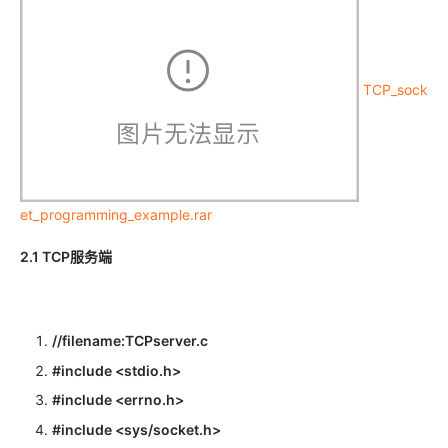
TCP_sock
et_programming_example.rar
2.1 TCP服务端
//filename:TCPserver.c
#include <stdio.h>
#include <errno.h>
#include <sys/socket.h>