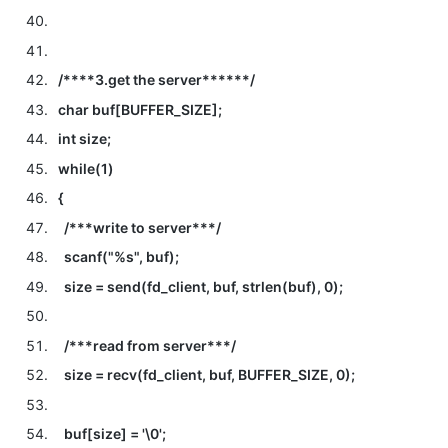
/****3.get the server******/
char buf[BUFFER_SIZE];
int size;
while(1)
{
/***write to server***/
scanf("%s", buf);
size = send(fd_client, buf, strlen(buf), 0);
/***read from server***/
size = recv(fd_client, buf, BUFFER_SIZE, 0);
buf[size] = '\0';