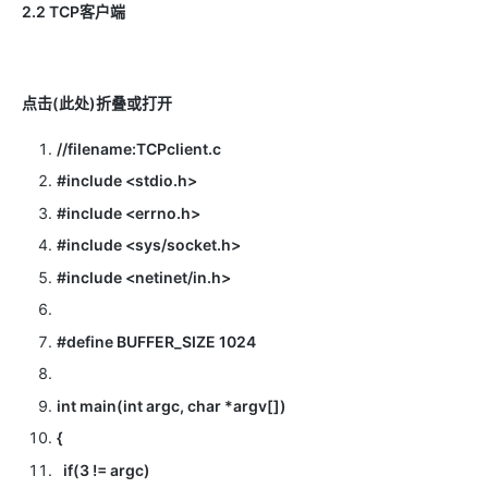
2.2 TCP客户端
点击(此处)折叠或打开
//filename:TCPclient.c
#include <stdio.h>
#include <errno.h>
#include <sys/socket.h>
#include <netinet/in.h>
#define BUFFER_SIZE 1024
int main(int argc, char *argv[])
{
if(3 != argc)