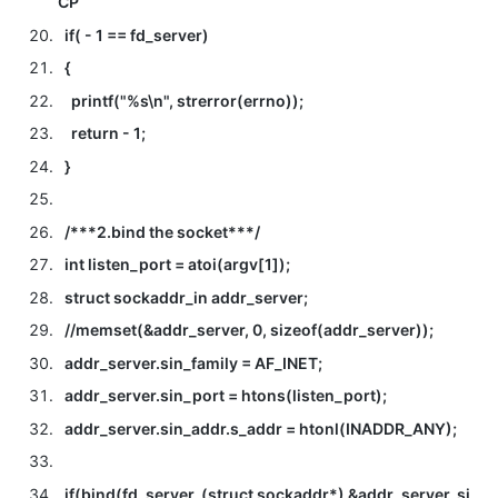
CP
if( - 1 == fd_server)
{
printf("%s\n", strerror(errno));
return - 1;
}
/***2.bind the socket***/
int listen_port = atoi(argv[1]);
struct sockaddr_in addr_server;
//memset(&addr_server, 0, sizeof(addr_server));
addr_server.sin_family = AF_INET;
addr_server.sin_port = htons(listen_port);
addr_server.sin_addr.s_addr = htonl(INADDR_ANY);
if(bind(fd_server, (struct sockaddr*) &addr_server, si