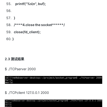
printf("%s\n", buf);
}
/****4.close the socket******/
close(fd_client);
}
2.3 测试结果
$ ./TCPserver 2000
$ ./TCPclient 127.0.0.1 2000