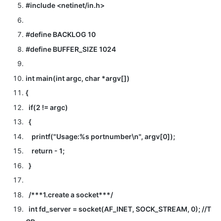
#include <netinet/in.h>
#define BACKLOG 10
#define BUFFER_SIZE 1024
int main(int argc, char *argv[])
{
if(2 != argc)
{
printf("Usage:%s portnumber\n", argv[0]);
return - 1;
}
/***1.create a socket***/
int fd_server = socket(AF_INET, SOCK_STREAM, 0); //T