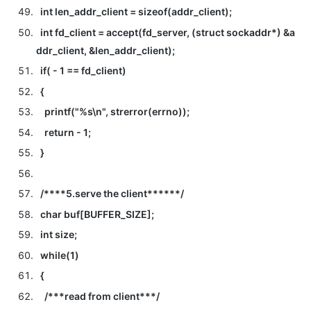
int len_addr_client = sizeof(addr_client);
int fd_client = accept(fd_server, (struct sockaddr*) &a
ddr_client, &len_addr_client);
if( - 1 == fd_client)
{
printf("%s\n", strerror(errno));
return - 1;
}
/****5.serve the client******/
char buf[BUFFER_SIZE];
int size;
while(1)
{
/***read from client***/