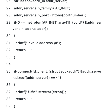
struct sockaddr_in addr_server;
addr_server.sin_family = AF_INET;
addr_server.sin_port = htons(portnumber);
if(0 == inet_pton(AF_INET, argv[1], (void*) &addr_ser
ver.sin_addr.s_addr))
{
printf("Invalid address.\n");
return - 1;
}
if(connect(fd_client, (struct sockaddr*) &addr_serve
r, sizeof(addr_server)) == - 1)
{
printf("%s\n", strerror(errno));
return - 1;
}