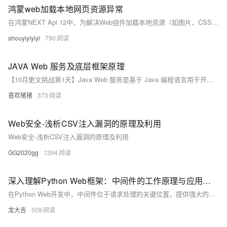
鸿蒙web加载本地网页资源异常
在鸿蒙NEXT Api 12中，为解决Web组件加载本地资源（如图片、CSS等）失败的问题，我们采用拦截机制。具体步骤如下： 1. **替换路径**：通过正则表达式将HTML和CSS中的资源路径替换为带有标记的URL（如`http://local`），以便后续识别。 2. **拦截与返回**：在资源加载时，拦截带有标记的URL，读取对应的本地文件并返回给Web组件。此过程确保了本地资源能正确加载和显示。 代码实现包括路径替换、资源拦截及响应构建，确保Web页面能够顺利加载本地资源。
shouyiyiyiyi
790
JAVA Web 服务及底层框架原理
【10月更文挑战第1天】Java Web 服务是基于 Java 编程语言用于开发分布式网络应用程序的一种技术。它通常运行在 Web 服务器上，并通过 HTTP 协议与客户端进行通信。
喜欢猪猪
373
Web安全-浅析CSV注入漏洞的原理及利用
Web安全-浅析CSV注入漏洞的原理及利用
GG2020gg
1394
深入理解Python Web框架：中间件的工作原理与应用策略
在Python Web开发中，中间件位于请求处理的关键位置，提供强大的扩展能力。本文通过问答形式，探讨中间件的工作原理、应用场景及实践策略，并以Flask和Django为例展示具体实现。中间件可以在请求到达视图前或响应返回后执行代码，实现日志记录、权限验证等功能。Flask通过装饰器模拟中间件行为，而Django则提供官方中间件系统，允许在不同阶段扩展功能。合理制定中间件策略能显著提升应用的灵活性和可扩展性。
龙大吉
509