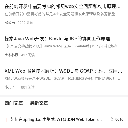
在前端开发中需要考虑的常见web安全问题和攻击原理以及防范措施
在前端开发中需要考虑的常见web安全问题和攻击原理以及防范措施
邹荣乐
2020
探索Java Web开发：Servlet与JSP的协同工作原理
【6月更文挑战第23天】Java Web开发中，Servlet和JSP协同打造动态网站。Servlet是服务器端的Java程序，处理HTTP请求并执行复杂逻辑；JSP则结合HTML和Java，生成动态内容。Servlet通过`doGet()`等方法响应请求，JSP在首次请求时编译成Servlet。两者常搭配使用，Servlet处理业务，JSP专注展示，通过`RequestDispatcher`转发实现数据渲染。这种组合是Java Web应用的基础，即使新技术涌现，其价值仍然重要，为开发者提供了强大的工具集。
土木林森
417
XML Web 服务技术解析：WSDL 与 SOAP 原理、应用案例一览
XML Web服务是基于WSDL、SOAP、RDF和RSS等标准的网络应用程序组件技术。WSDL描述服务接口和消息格式，SOAP用于结构化信息交换，RDF描述网络资源，RSS则用于发布网站更新。Web服务特点是自包含、自描述，基于开放协议，可重用且能连接现有软件。WSDL文档包含`types`、`message`、`portType`和`binding`元素，定义服务操作和协议。SOAP协议规定消息格式，通过HTTP等传输。
小万哥丶
861
热门文章
最新文章
如何在SpringBoot中集成JWT(JSON Web Token)鉴
8616
1
权