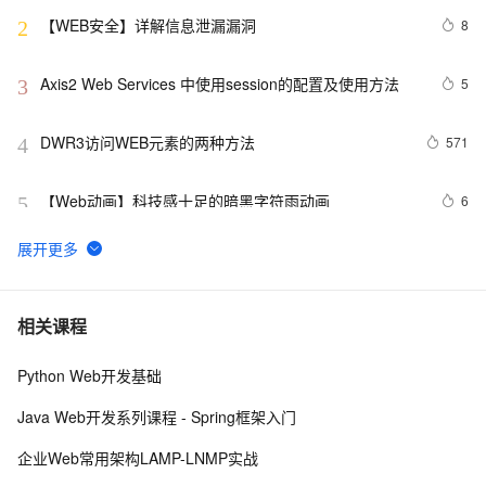
【WEB安全】详解信息泄漏漏洞
8
2
Axis2 Web Services 中使用session的配置及使用方法
5
3
DWR3访问WEB元素的两种方法
571
4
【Web动画】科技感十足的暗黑字符雨动画 
6
5
Web性能优化工具WebPageTest（三）——本地部署
7
6
（Windows 7版本）
高性能web建站规则（CDN）
483
7
相关课程
Python Web开发基础
Python：使用PyJWT实现JSON Web Tokens加密解密
2
8
Java Web开发系列课程 - Spring框架入门
而桌面app向来是web前端开发开发人员下意识的避开方
2
9
企业Web常用架构LAMP-LNMP实战