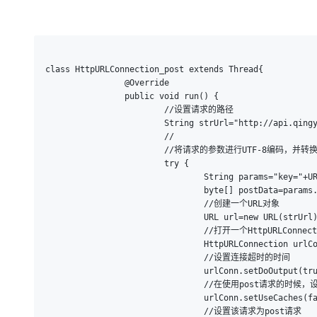
大模型解决方案
迁移与运维管理
快速部署 Dify，高效搭建 
专有云
class HttpURLConnection_post extends Thread{

10 分钟在聊天系统中增加
		@Override

		public void run() {

			//设置请求的路径

			String strUrl="http://api.qingyunke.com/api.php";

			//

			//将请求的参数进行UTF-8编码，并转换成byte数组=

			try {

				String params="key="+URLEncoder.encode("free","UTF-8")+"appid="+URLEncoder.encode("0","UTF-8")+"msg="+URLEncoder.encode("天气梅州","UTF-8");

				byte[] postData=params.getBytes();

				//创建一个URL对象

				URL url=new URL(strUrl);

				//打开一个HttpURLConnection连接

				HttpURLConnection urlConn=(HttpURLConnection)url.openConnection();

				//设置连接超时的时间

				urlConn.setDoOutput(true);

				//在使用post请求的时候，设置不能使用缓存

				urlConn.setUseCaches(false);

				//设置该请求为post请求
