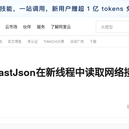
云市场
伙伴
服务
了解阿里云
践
官方博客
考认证
TIANCHI大赛
活动广场
下载
AI 特惠
数据与 API
成为产品伙伴
企业增值服务
最佳实践
价格计算器
AI 场景体
基础软件
产品伙伴合
阿里云认证
市场活动
配置报价
大模型
自助选配和估算价格
新方式
睿译宝，AI翻译排版一步到位
智启 AI 普惠权益
产品生态集成认证中心
企业支持计划
云上春晚
域名与网站
千问官方 MaaS 平台，为开发者和 Agent 而生，新用户赠送 1 亿 + tokens 额度
Qwen Aud
AI Coding
阿里云Maa
2026 阿里云
云服务器 E
为企业打
数据集
Windows
大模型认证
模型
NEW
NEW
y+fastJson在新线程中读取网络
交付可用成果
值低价云产品抢先购
上传文档即自动完成翻译和格式还原
至高享 1亿+免费 tokens，加速 Al 应用落地
提供智能易用的域名与建站服务
智能编程，一键
安全可靠、
产品生态伙伴
专家技术服务
云上奥运之旅
弹性计算合作
阿里云中企出
手机三要素
宝塔 Linux
全部认证
价格优势
有专属领域专家
GLM-5.2：长任务时代开源旗舰模型
阿里云 OPC 创新助力计划
千问大模型
即刻拥有 DeepS
AI 电商营销
对象存储 O
大模型
产品生态伙伴工作台
企业增值服务台
云栖战略参考
云存储合作计
云栖大会
身份实名认证
CentOS
训练营
推动算力普惠，释放技术红利
最高返9万
多领域专家智能体,一键组建 AI 虚拟交付团队
快速构建应用程序和网站，即刻迈出上云第一步
至高百万元 Token 补贴，加速一人公司成长
多元化、高性能、安全可靠的大模型服务
真正可用的 1M 上下文,一次完成代码全链路开发
轻松解锁专属 Dee
从图文生成到
云上的中国
数据库合作计
活动全景
短信
Docker
图片和
站式影视创作平台
Hermes Agent，打造自进化智能体
Token Plan 模型订阅计划
数字证书管理服务（原SSL证书）
5 分钟轻松部署
AI 广告创作
无影云电脑
企业成长
NEW
信息公告
看见新力量
云网络合作计
OCR 文字识别
JAVA
证享300元代金券
可视化编排打通从文字构思到成片全链路闭环
全托管，含MySQL、PostgreSQL、SQL Server、MariaDB多引擎
自主进化，持久记忆，越用越聪明
Qwen3.8-Max 首发尝鲜，限时加量 10 倍，夜间低至2折
实现全站HTTPS，呈现可信的WEB访问
图文、视频一
随时随地安
魔搭 Mode
Kimi-K3
HappyHors
NEW
loud
服务实践
官网公告
金融模力时刻
Salesforce O
版
发票查验
全能环境
Claude Code + GStack 打造工程团队
千问办公，限时限量积分加倍
Qoder
低代码高效构
AI 建站
短信服务
型
NEW
作计划
Kimi 最新旗舰模型，长程编程与推理利器
让文字生成流
计划
创新中心
魔搭 ModelSc
健康状态
理服务
让AI从“聊天伙伴”进化为能干活的“数字员工”
安装技能 GStack，拥有专属 AI 工程团队
你的AI工作搭子，覆盖日常办公高频场景
面向真实软件的智能体编程平台
0 代码专业建
客户案例
天气预报查询
操作系统
态合作计划