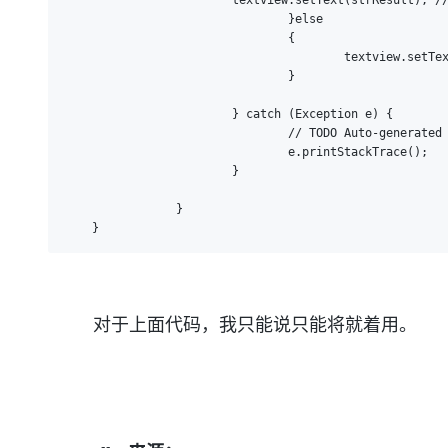
    	        	textview.setText(strResult); //显示在textView中

				}else

				{

					textview.setText(urlConn.getResponseCode()); //显示在textView中

				}

			} catch (Exception e) {

				// TODO Auto-generated catch block

				e.printStackTrace();

			}

		}

    }
对于上面代码，我只能说只能将就着用。