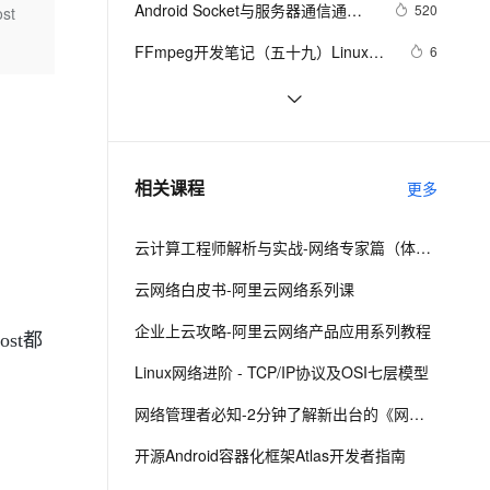
安全
Android Socket与服务器通信通用
我要投诉
e-1.1-I2V
Cosyvoice-V3-Flash
520
st
PolarDB
上云场景组合购
Milvus 弹性伸缩功能新增节
伴
Demo
漫剧创作，剧本、分镜、视频高效生成
100%兼容MySQL、PostgreSQL，兼容Oracle，支持集中和分布式
覆盖90%+业务场景，专享组合折扣价
点支持范围
畅自然，细节丰富
高表现力语音合成大模型，语音克隆听感自然
VPN
FFmpeg开发笔记（五十九）Linux编
6
译ijkplayer的Android平台so库
ernetes 版 ACK
云聚AI 严选权益
AI 原生数据库服务发布
SSL 证书
申请google android map api key
3
2V
Fun-ASR
，一键激活高效办公新体验
理容器应用的 K8s 服务
精选AI产品，从模型到应用全链提效
Agent 数据网关
文戏情感细腻自然，动作戏激烈拳拳到肉，实现更强表演能力
支持中英文自由切换，具备更强的噪声鲁棒性
堡垒机
[Android]Activity跳转传递任意类型
586
AI 用量加速计划
云原生数据库 PolarDB
的数据、Activity为SingleTask时代
防火墙
、识别商机，让客服更高效、服务更出色。
从Unity开发到移动平台制胜攻略：
新老同享，达量后返
Agentic Database 发布
10
相关课程
替StartActivityForResult的解决方案
更多
全面解析iOS与Android应用发布流
主机安全
应用
程，助你轻松掌握跨平台发布技巧，
云计算工程师解析与实战-网络专家篇（体验版）
打造爆款手游不是梦——性能优化、
千问办公
NEW
AI 应用及服务市场
广告集成与内购设置全包含
的智能体编程平台
一站式AI生产力平台
云网络白皮书-阿里云网络系列课
AI 应用
伶鹊
企业上云攻略-阿里云网络产品应用系列教程
st都
企业级人与Agent协作平台，接入和调度多个数字员工
智能客服平台，对话机器人、对话分析、智能外呼
大模型
Linux网络进阶 - TCP/IP协议及OSI七层模型
大模型服务平台百炼 - 全妙
自然语言处理
网络管理者必知-2分钟了解新出台的《网络安全法》
应用创作平台
多模态内容创作工具，已接入 DeepSeek
数据标注
开源Android容器化框架Atlas开发者指南
机器学习