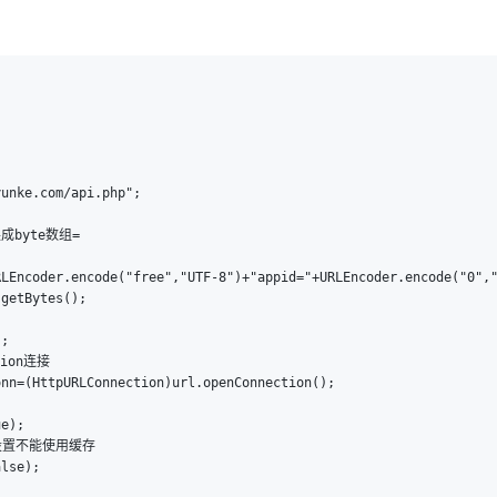
AI 应用
10分钟微调：让0.6B模型媲美235B模
多模态数据信
型
依托云原生高可用架构,实现Dify私有化部署
用1%尺寸在特定领域达到大模型90%以上效果
一个 AI 助手
超强辅助，Bol
即刻拥有 DeepSeek-R1 满血版
在企业官网、通讯软件中为客户提供 AI 客服
多种方案随心选，轻松解锁专属 DeepSeek