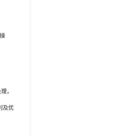
操
处理，
区别及优