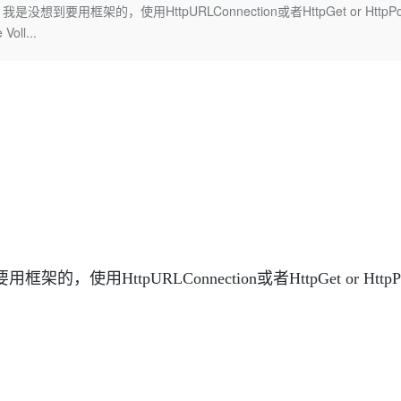
Deepseek-v4-pro
HappyHors
用框架的，使用HttpURLConnection或者HttpGet or HttpPo
同享
万小智 AI 建站低至 15元/月
Qoder CN
AI 短剧/漫剧
云原生数据库 
快递物流查询
WordPress
成为服务伙
高校合作
oll...
点，立即开启云上创新
覆盖公网/内网、递归/权威、移动APP等全场景解析服务
送.CN域名，送备案服务码
基于千问大模型等，支持代码智能生成、研发智能问答
AI助力短剧
态智能体模型
旗舰 MoE 大模型，百万上下文与顶尖推理能力
图生视频，流
Ubuntu
服务生态伙伴
云工开物
企业应用
Works
Night Plan 支持 Qwen 3.8-Max
云原生大数据计算服务 MaxCompute
AI 办公
容器服务 Kub
NEW
GLM-5.2
Wan2.7-T
Red Hat
30+ 款产品免费体验
Data Agent 驱动的一站式 Data+AI 开发治理平台
夜间 5 折，Qwen/Meoo/TokenPlan 客户专享
面向分析的企业级SaaS模式云数据仓库
AI智能应用
提供一站式管
科研合作
视觉 Coding、空间感知、多模态思考等全面升级
1M上下文，专为长程任务能力而生
ERP
堂（旗舰版）
SUSE
智能客服
CRM
防护产品
2个月
自动承接线索
建站小程序
OA 办公系统
AI 应用构建
大模型原生
力提升
财税管理
模板建站
Qoder
大模型服务平台百炼-应用模版
HOT
NEW
面向真实软件
个人版上线、团队版降价；千问3.8-Max首发发尝鲜
丰富多元化的应用模版和解决方案
400电话
定制建站
万有无界
大模型服务平台百炼-智能体
方案
广告营销
模板小程序
ttpURLConnection或者HttpGet or HttpPo
的模型效果
灵活可视化地构建企业级 Agent
定制小程序
秒悟
人工智能平台 PAI
APP 开发
云端极速 AI 
新一代 AI 视频生成模型，深度适配广告营销等场景
AI Native 的算法工程平台，一站式完成建模、训练、推理服务部署
建站系统