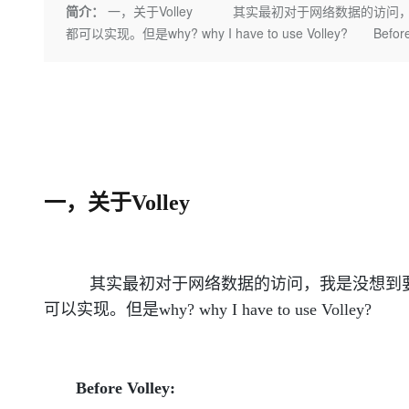
存储
天池大赛
Qwen3.7-Plus
简介：
一，关于Volley 其实最初对于网络数据的访问，我是没想到要
云解析DNS
解决方案免费试用 新老
电子合同
都可以实现。但是why? why I have to use Volley? Before V
最高领取价值200元试用
能看、能想、能动手的多模
安全
网络与CDN
AI 算法大赛
畅捷通
大数据开发治理平台 Data
AI 产品 免费试用
网络
安全
云开发大赛
Qwen3-VL-Plus
Tableau 订阅
1亿+ 大模型 tokens 和 
可观测
入门学习赛
中间件
AI空中课堂在线直播课
云防火墙
140+云产品 免费试用
上云与迁云
云原生的云上边界网络安全
产品新客免费试用，最长1
数据库
生态解决方案
大模型服务
企业出海
大模型ACA认证体验
大数据计算
一，关于Volley
助力企业全员 AI 认知与能
行业生态解决方案
千问AI平台-Token Plan
政企业务
媒体服务
开发者生态解决方案
企业服务与云通信
千问AI平台-模型体验
AI 开发和 AI 应用解决
其实最初对于网络数据的访问，我是没想到要用框架的，使用H
在线体验全尺寸、多种模态
域名与网站
可以实现。但是why? why I have to use Volley?
Happy 系列大模型
终端用户计算
Serverless
Before Volley:
开发工具