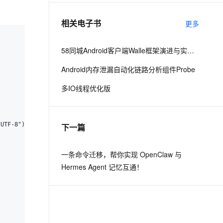
相关电子书
更多
息提取
与 AI 智能体进行实时音视频通话
从文本、图片、视频中提取结构化的属性信息
构建支持视频理解的 AI 音视频实时通话应用
58同城Android客户端Walle框架演进与实践之路
t.diy 一步搞定创意建站
构建大模型应用的安全防护体系
Android内存泄漏自动化链路分析组件Probe
通过自然语言交互简化开发流程,全栈开发支持
通过阿里云安全产品对 AI 应用进行安全防护
多IO线程优化版
下一篇
一条命令迁移，帮你实现 OpenClaw 与
Hermes Agent 记忆互通！