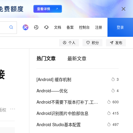
文档
备案
控制台
注册
登录
个人
积分
发布
验
作计划
器
AI 活动
专业服务
服务伙伴合作计划
开发者社区
加入我们
产品动态
服务平台百炼
阿里云 OPC 创新助力计划
热门文章
最新文章
一站式生成采购清单，支持单品或批量购买
io：打造专属 AI 语音助手
S产品伙伴计划（繁花）
峰会
CS
造的大模型服务与应用开发平台
一句话生成原生可编辑精美 PPT 文稿
AI 生产力先锋
Al MaaS 服务伙伴赋能合作
域名
博文
Careers
至高可申请百万元
Qwen3.8-Max 模型上线
接
开启高性价比 AI 编程新体验
弹性可伸缩的云计算服务
Qwen-Audio-3.0-Realtime 端到端实时语音角色扮演
输入一句话想法, 轻松生成专业的 PPT
先锋实践拓展 AI 生产力的边界
Token 补贴，五大权
计划
海大会
伙伴信用分合作计划
商标
问答
社会招聘
[Android] 缓存机制
3
益加速 OPC 成功
eek-V4-Pro
SS
一键部署幻兽帕鲁游戏服务器
飞天发布时刻
HOT
Open Search 向量检索版支
划
备案
电子书
校园招聘
pSeek-V4-Pro
视频创作，一键激活电商全链路生产力
稳定、安全、高性价比、高性能的云存储服务
一键购买专属联机服务器，轻松开启游戏
所见，即是所愿
持视频检索 Pipeline 功能
更多支持
Android——优化
4
划
公司注册
镜像站
视频生成
语音识别与合成
专属 QwenPaw
漫剧工坊：一站式动画创作平台
AI 实训营
HOT
应用身份服务 (IDaaS)
Android不需要下版本打补丁,工
600
合作伙伴培训与认证
划
上云迁移
站生成，高效打造优质广告素材
全接入的云上超级电脑
从聊天伙伴进化为能主动干活的本地数字员工
快速生产连贯的高质量长漫剧
从基础到进阶，Agent 创客手把手教你
OpenClaw 管理能力上线
具：AndFix
版权
lScope
我要反馈
e-1.1-T2V
Qwen3-TTS-Flash
Android识别图片中脸部信息
415
查询合作伙伴
n Alibaba Cloud ISV 合作
代维服务
建企业门户网站
10 分钟搭建微信、支付宝小程序
MaxCompute MaxFrame 提
畅细腻的高质量视频
离线语音合成大模型，多语言方言自适应，低延迟高稳定
创新加速
Android Studio基本配置
ope
登录合作伙伴管理后台
497
我要建议
站，无忧落地极速上线
以可视化方式快速构建移动和 PC 门户网站
国内短信简单易用，安全可靠，秒级触达，全球覆盖200+国家和地区。
高效部署网站，快速应用到小程序
供自动弹性内存功能