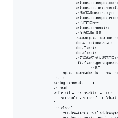
				urlConn.setRequestMethod("POST");

				urlConn.setInstanceFollowRedirects(true);

				//配置请求content-type

				urlConn.setRequestProperty("Content-Type", "application/x-www-form-urlencode");

				//执行连接操作

				urlConn.connect();

				//发送请求的参数

				DataOutputStream dos=new DataOutputStream(urlConn.getOutputStream());

				dos.write(postData);

				dos.flush();

				dos.close();

				//若请求成功通过读取连接的数据流，则获取返回的数据

				if(urlConn.getResponseCode()==200){

					//显示

    	        	InputStreamReader isr = new InputStreamReader(urlConn.getInputStream(), "utf-8");   

                    int i;   

                    String strResult = "";   

                    // read   

                    while ((i = isr.read()) != -1) {   
                    	strResult = strResult + (char) i;   

                    }   

                    isr.close();   

    	        	textview=(TextView)findViewById(R.id.textview1);
