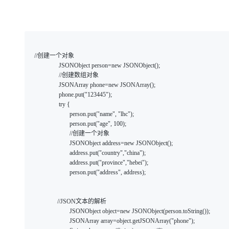
 //创建一个对象

		 JSONObject person=new JSONObject();

		 //创建数组对象

		 JSONArray phone=new JSONArray();

		 phone.put("123445");

		 try {

			person.put("name", "lhc");

			person.put("age", 100);

			//创建一个对象

			JSONObject address=new JSONObject();

			address.put("country","china");

			address.put("province","hebei");

			person.put("address", address);

		//JSON文本的解析

			JSONObject object=new JSONObject(person.toString());

			JSONArray array=object.getJSONArray("phone");
