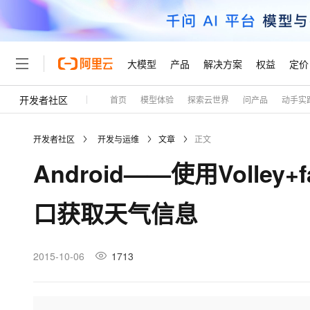
大模型
产品
解决方案
权益
定价
开发者社区
首页
模型体验
探索云世界
问产品
动手实
大模型
产品
解决方案
权益
定价
云市场
伙伴
服务
了解阿里云
精选产品
精选解决方案
普惠上云
产品定价
精选商城
成为销售伙伴
售前咨询
为什么选择阿里云
千问AI平台
开发者社区
开发与运维
文章
正文
了解云产品的定价详情
大模型服务平台百炼
千问办公，解锁你的工作
普惠上云 官方力荐
分销伙伴
在线服务
网站建设
什么是云计算
大
Android——使用Volle
大模型服务与应用平台
企业级Agent产品，直接
云服务器38元/年起，超
咨询伙伴
多端小程序
技术领先
云上成本管理
售后服务
轻量应用服务器
Agency Agents：拥
官方推荐返现计划
大模型
精选产品
精选解决方案
Salesforce 国际版订阅
稳定可靠
口获取天气信息
管理和优化成本
推荐新用户得奖励，单订单
销售伙伴合作计划
自助服务
友盟天域
安全合规
人工智能与机器学习
AI
文本生成
云数据库 RDS
HappyHorse 打造一
云工开物
无影生态合作计划
在线服务
观测云
分析师报告
高校专属算力普惠，学生认
计算
互联网应用开发
2015-10-06
1713
Qwen3.8-Max
HOT
Salesforce On Alibaba C
工单服务
Tuya 物联网平台阿里云
研究报告与白皮书
人工智能平台 PAI
快速拥有专属 OpenClaw
大模
Consulting Partner 合
大数据
容器
智能体时代全能旗舰模型
免费试用
短信专区
一站式AI开发、训练和推
蓝凌 OA
AI 大模型销售与服务生
现代化应用