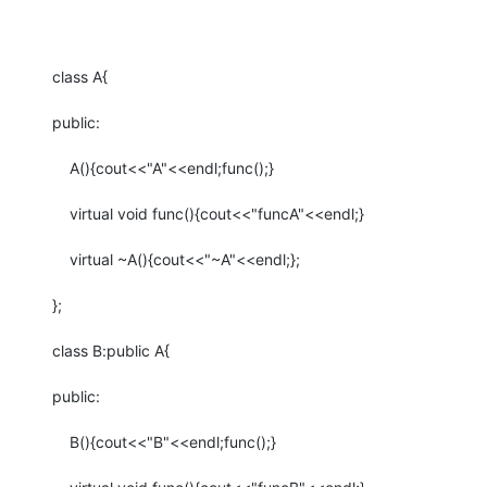
class
A{
public
:
A(){
cout
<<
"A"
<<
endl
;
func
();}
virtual
void
func(){
cout
<<
"funcA"
<<
endl
;}
virtual
~A(){
cout
<<
"~A"
<<
endl
;};
};
class
B:
public
A
{
public
:
B(){
cout
<<
"B"
<<
endl
;
func
();}