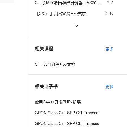
安全
C++之MFC制作简单计算器（VS2019
我要投诉
e-1.1-I2V
Cosyvoice-V3-Flash
8
PolarDB
上云场景组合购
Milvus 弹性伸缩功能新增节
伴
实现），附带完整代码
漫剧创作，剧本、分镜、视频高效生成
100%兼容MySQL、PostgreSQL，兼容Oracle，支持集中和分布式
覆盖90%+业务场景，专享组合折扣价
点支持范围
畅自然，细节丰富
高表现力语音合成大模型，语音克隆听感自然
VPN
【C/C++】用格雷戈里公式求π
15
ernetes 版 ACK
云聚AI 严选权益
AI 原生数据库服务发布
SSL 证书
设计模式C++学习笔记之十六
593
2V
Fun-ASR
，一键激活高效办公新体验
理容器应用的 K8s 服务
精选AI产品，从模型到应用全链提效
Agent 数据网关
（Observer观察者模式）
文戏情感细腻自然，动作戏激烈拳拳到肉，实现更强表演能力
支持中英文自由切换，具备更强的噪声鲁棒性
堡垒机
Qt C++ 扫码枪使用数据处理
9
AI 用量加速计划
云原生数据库 PolarDB
防火墙
、识别商机，让客服更高效、服务更出色。
【C++标准的演化】逐步解决历史遗
新老同享，达量后返
Agentic Database 发布
10
相关课程
更多
留问题,从C++11到C++26的改进
主机安全
应用
C++ 入门教程开发文档
千问办公
NEW
AI 应用及服务市场
的智能体编程平台
一站式AI生产力平台
AI 应用
伶鹊
相关电子书
更多
企业级人与Agent协作平台，接入和调度多个数字员工
智能客服平台，对话机器人、对话分析、智能外呼
大模型
大模型服务平台百炼 - 全妙
使用C++11开发PHP7扩展
自然语言处理
应用创作平台
多模态内容创作工具，已接入 DeepSeek
GPON Class C++ SFP O;T Transce
数据标注
机器学习
GPON Class C++ SFP OLT Transce