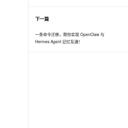
息提取
与 AI 智能体进行实时音视频通话
下一篇
从文本、图片、视频中提取结构化的属性信息
构建支持视频理解的 AI 音视频实时通话应用
t.diy 一步搞定创意建站
构建大模型应用的安全防护体系
一条命令迁移，帮你实现 OpenClaw 与
通过自然语言交互简化开发流程,全栈开发支持
通过阿里云安全产品对 AI 应用进行安全防护
Hermes Agent 记忆互通！