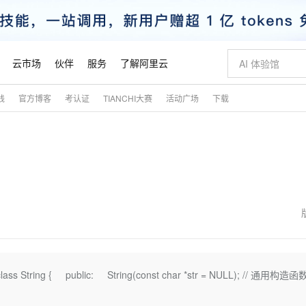
云市场
伙伴
服务
了解阿里云
践
官方博客
考认证
TIANCHI大赛
活动广场
下载
AI 特惠
数据与 API
成为产品伙伴
企业增值服务
最佳实践
价格计算器
AI 场景体
基础软件
产品伙伴合
阿里云认证
市场活动
配置报价
大模型
自助选配和估算价格
新方式
睿译宝，AI翻译排版一步到位
智启 AI 普惠权益
产品生态集成认证中心
企业支持计划
云上春晚
域名与网站
千问官方 MaaS 平台，为开发者和 Agent 而生，新用户赠送 1 亿 + tokens 额度
Qwen Aud
AI Coding
阿里云Maa
2026 阿里云
云服务器 E
为企业打
数据集
Windows
大模型认证
模型
NEW
NEW
交付可用成果
值低价云产品抢先购
上传文档即自动完成翻译和格式还原
至高享 1亿+免费 tokens，加速 Al 应用落地
提供智能易用的域名与建站服务
智能编程，一键
安全可靠、
产品生态伙伴
专家技术服务
云上奥运之旅
弹性计算合作
阿里云中企出
手机三要素
宝塔 Linux
全部认证
价格优势
有专属领域专家
GLM-5.2：长任务时代开源旗舰模型
阿里云 OPC 创新助力计划
千问大模型
即刻拥有 DeepS
AI 电商营销
对象存储 O
大模型
产品生态伙伴工作台
企业增值服务台
云栖战略参考
云存储合作计
云栖大会
身份实名认证
CentOS
训练营
推动算力普惠，释放技术红利
最高返9万
多领域专家智能体,一键组建 AI 虚拟交付团队
快速构建应用程序和网站，即刻迈出上云第一步
至高百万元 Token 补贴，加速一人公司成长
多元化、高性能、安全可靠的大模型服务
真正可用的 1M 上下文,一次完成代码全链路开发
轻松解锁专属 Dee
从图文生成到
云上的中国
数据库合作计
活动全景
短信
Docker
图片和
站式影视创作平台
Hermes Agent，打造自进化智能体
Token Plan 模型订阅计划
数字证书管理服务（原SSL证书）
5 分钟轻松部署
AI 广告创作
无影云电脑
企业成长
NEW
信息公告
看见新力量
云网络合作计
OCR 文字识别
JAVA
证享300元代金券
可视化编排打通从文字构思到成片全链路闭环
全托管，含MySQL、PostgreSQL、SQL Server、MariaDB多引擎
自主进化，持久记忆，越用越聪明
Qwen3.8-Max 首发尝鲜，限时加量 10 倍，夜间低至2折
实现全站HTTPS，呈现可信的WEB访问
图文、视频一
随时随地安
魔搭 Mode
Kimi-K3
HappyHors
NEW
loud
服务实践
官网公告
金融模力时刻
Salesforce O
版
发票查验
全能环境
Claude Code + GStack 打造工程团队
千问办公，限时限量积分加倍
Qoder
低代码高效构
AI 建站
短信服务
String { public: String(const char *str = NULL); // 通用构造函
型
NEW
作计划
Kimi 最新旗舰模型，长程编程与推理利器
让文字生成流
计划
创新中心
魔搭 ModelSc
健康状态
理服务
让AI从“聊天伙伴”进化为能干活的“数字员工”
安装技能 GStack，拥有专属 AI 工程团队
你的AI工作搭子，覆盖日常办公高频场景
面向真实软件的智能体编程平台
0 代码专业建
客户案例
天气预报查询
操作系统
态合作计划