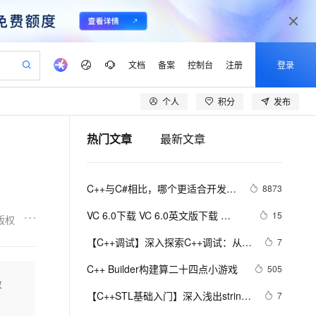
文档
备案
控制台
注册
登录
个人
积分
发布
验
作计划
器
AI 活动
专业服务
服务伙伴合作计划
开发者社区
加入我们
产品动态
服务平台百炼
阿里云 OPC 创新助力计划
热门文章
最新文章
一站式生成采购清单，支持单品或批量购买
io：打造专属 AI 语音助手
S产品伙伴计划（繁花）
峰会
CS
造的大模型服务与应用开发平台
一句话生成原生可编辑精美 PPT 文稿
AI 生产力先锋
Al MaaS 服务伙伴赋能合作
域名
博文
Careers
至高可申请百万元
Qwen3.8-Max 模型上线
开启高性价比 AI 编程新体验
弹性可伸缩的云计算服务
Qwen-Audio-3.0-Realtime 端到端实时语音角色扮演
输入一句话想法, 轻松生成专业的 PPT
先锋实践拓展 AI 生产力的边界
Token 补贴，五大权
计划
海大会
伙伴信用分合作计划
商标
问答
社会招聘
C++与C#相比，哪个更适合开发大
8873
益加速 OPC 成功
eek-V4-Pro
SS
一键部署幻兽帕鲁游戏服务器
飞天发布时刻
HOT
Open Search 向量检索版支
划
备案
电子书
校园招聘
型游戏？
pSeek-V4-Pro
视频创作，一键激活电商全链路生产力
稳定、安全、高性价比、高性能的云存储服务
一键购买专属联机服务器，轻松开启游戏
所见，即是所愿
持视频检索 Pipeline 功能
更多支持
VC 6.0下载 VC 6.0英文版下载 
15
版权
划
公司注册
镜像站
视频生成
语音识别与合成
Visual C++ 6.0 英文企业版 集成SP6
专属 QwenPaw
漫剧工坊：一站式动画创作平台
AI 实训营
HOT
应用身份服务 (IDaaS)
【C++调试】深入探索C++调试：从
7
合作伙伴培训与认证
完美版（最新更新地址，百度网盘）
划
上云迁移
站生成，高效打造优质广告素材
全接入的云上超级电脑
从聊天伙伴进化为能主动干活的本地数字员工
快速生产连贯的高质量长漫剧
从基础到进阶，Agent 创客手把手教你
OpenClaw 管理能力上线
DWARF到堆栈解析
lScope
我要反馈
e-1.1-T2V
Qwen3-TTS-Flash
C++ Builder构建算二十四点小游戏
505
查询合作伙伴
n Alibaba Cloud ISV 合作
代维服务
建企业门户网站
10 分钟搭建微信、支付宝小程序
数
MaxCompute MaxFrame 提
畅细腻的高质量视频
离线语音合成大模型，多语言方言自适应，低延迟高稳定
创新加速
【C++STL基础入门】深入浅出string
ope
登录合作伙伴管理后台
7
我要建议
站，无忧落地极速上线
以可视化方式快速构建移动和 PC 门户网站
国内短信简单易用，安全可靠，秒级触达，全球覆盖200+国家和地区。
高效部署网站，快速应用到小程序
供自动弹性内存功能
类的比较(compare)、复制(copy)