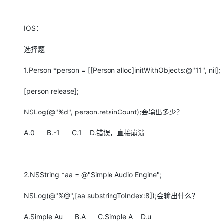
IOS：
选择题
1.Person *person = [[Person alloc]initWithObjects:@"11", nil];
[person release];
NSLog(@"%d", person.retainCount);会输出多少？
A.0 B.-1 C.1 D.错误，直接崩溃
2.NSString *aa = @"Simple Audio Engine";
NSLog(@"%@",[aa substringToIndex:8]);会输出什么？
A.Simple Au B.A C.Simple A D.u