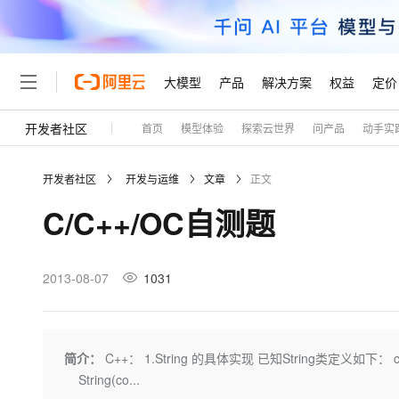
大模型
产品
解决方案
权益
定价
开发者社区
首页
模型体验
探索云世界
问产品
动手实
大模型
产品
解决方案
权益
定价
云市场
伙伴
服务
了解阿里云
精选产品
精选解决方案
普惠上云
产品定价
精选商城
成为销售伙伴
售前咨询
为什么选择阿里云
千问AI平台
开发者社区
开发与运维
文章
正文
了解云产品的定价详情
大模型服务平台百炼
千问办公，解锁你的工作
普惠上云 官方力荐
分销伙伴
在线服务
网站建设
什么是云计算
大
C/C++/OC自测题
大模型服务与应用平台
企业级Agent产品，直接
云服务器38元/年起，超
咨询伙伴
多端小程序
技术领先
云上成本管理
售后服务
轻量应用服务器
Agency Agents：拥
官方推荐返现计划
大模型
精选产品
精选解决方案
Salesforce 国际版订阅
稳定可靠
管理和优化成本
推荐新用户得奖励，单订单
销售伙伴合作计划
2013-08-07
1031
自助服务
友盟天域
安全合规
人工智能与机器学习
AI
文本生成
云数据库 RDS
HappyHorse 打造一
云工开物
无影生态合作计划
在线服务
观测云
分析师报告
高校专属算力普惠，学生认
计算
互联网应用开发
Qwen3.8-Max
HOT
Salesforce On Alibaba C
工单服务
Tuya 物联网平台阿里云
研究报告与白皮书
人工智能平台 PAI
快速拥有专属 OpenClaw
简介：
C++： 1.String 的具体实现 已知String类定义如下： class 
大模
Consulting Partner 合
大数据
容器
智能体时代全能旗舰模型
免费试用
短信专区
一站式AI开发、训练和推
String(co...
蓝凌 OA
AI 大模型销售与服务生
现代化应用