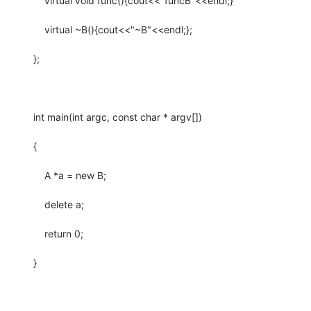
virtual
void
func(){
cout
<<
"funcB"
<<
endl
;}
virtual
~B(){
cout
<<
"~B"
<<
endl
;};
};
int
main(
int
argc,
const
char
* argv[])
{
A
*a =
new
B
;
delete
a;
return
0
;
}