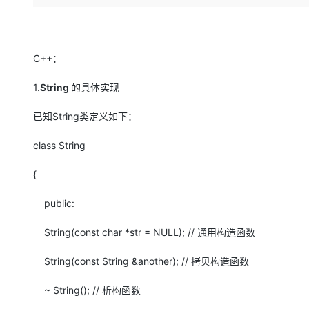
存储
天池大赛
Qwen3.7-Plus
云解析DNS
解决方案免费试用 新老
电子合同
最高领取价值200元试用
能看、能想、能动手的多模
安全
网络与CDN
AI 算法大赛
畅捷通
大数据开发治理平台 Data
AI 产品 免费试用
网络
安全
云开发大赛
C++：
Qwen3-VL-Plus
Tableau 订阅
1亿+ 大模型 tokens 和 
可观测
入门学习赛
中间件
AI空中课堂在线直播课
1.
String
的具体实现
云防火墙
140+云产品 免费试用
上云与迁云
云原生的云上边界网络安全
产品新客免费试用，最长1
数据库
已知String类定义如下：
生态解决方案
大模型服务
企业出海
大模型ACA认证体验
大数据计算
class String
助力企业全员 AI 认知与能
行业生态解决方案
千问AI平台-Token Plan
政企业务
媒体服务
{
开发者生态解决方案
企业服务与云通信
public:
千问AI平台-模型体验
AI 开发和 AI 应用解决
在线体验全尺寸、多种模态
域名与网站
String(const char *str = NULL); // 通用构造函数
Happy 系列大模型
终端用户计算
String(const String &another); // 拷贝构造函数
Serverless
~ String(); // 析构函数
开发工具