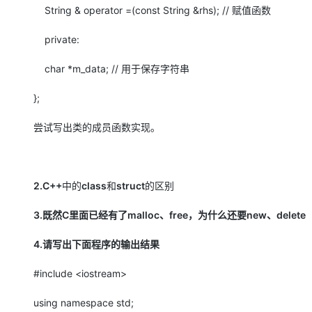
大模型解决方案
String & operator =(const String &rhs); // 赋值函数
迁移与运维管理
快速部署 Dify，高效搭建 
private:
专有云
char *m_data; // 用于保存字符串
10 分钟在聊天系统中增加
};
尝试写出类的成员函数实现。
2.C++
中的
class
和
struct
的区别
3.既然C里面已经有了malloc、free，为什么还要new、delete
4.请写出下面程序的输出结果
#include
<iostream>
using
namespace
std
;