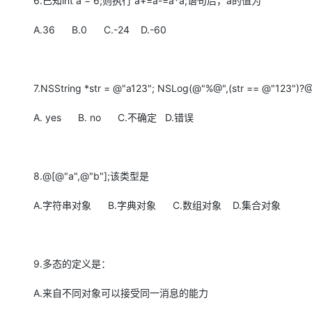
6.已知int a = 6;则执行 a+=a-=a*a;语句后，a的值为
A.36 B.0 C.-24 D.-60
7.NSString *str = @"a123"; NSLog(@"%@",(str == @"123
A. yes B. no C.不确定 D.错误
8.@[@"a",@"b"];该类型是
A.字符串对象 B.字典对象 C.数组对象 D.集合对象
9.多态的定义是：
A.来自不同对象可以接受同一消息的能力