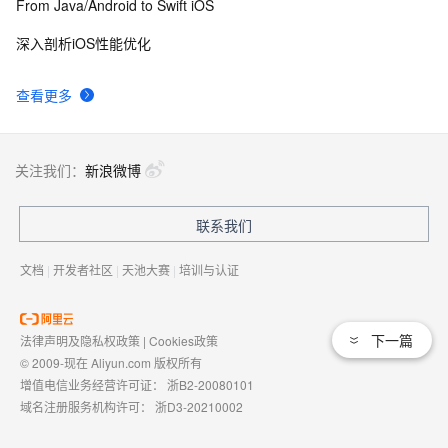
From Java/Android to Swift iOS
打造爆款手游不是梦——性能优化、广告集成与内购设置
ios证书申请最简单的教程
16
9
全包含
深入剖析iOS性能优化
iOS - Swift NSSize      尺寸
604
10
查看更多
关注我们：
新浪微博
联系我们
文档
|
开发者社区
|
天池大赛
|
培训与认证
下一篇
法律声明及隐私权政策
|
Cookies政策
© 2009-现在 Aliyun.com 版权所有
增值电信业务经营许可证：
浙B2-20080101
域名注册服务机构许可：
浙D3-20210002
浙公网安备 33010602009975号
浙B2-20080101-4