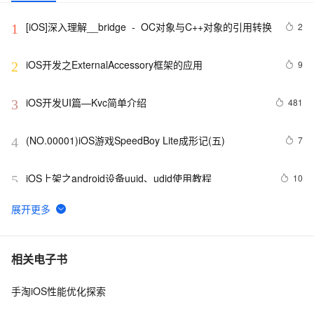
[iOS]深入理解__bridge  -  OC对象与C++对象的引用转换
2
1
iOS开发之ExternalAccessory框架的应用
9
2
iOS开发UI篇—Kvc简单介绍
481
3
(NO.00001)iOS游戏SpeedBoy Lite成形记(五)
7
4
iOS上架之android设备uuid、udid使用教程
10
5
环信 3.0 iOS 客户端的集成
635
6
【转】适配iOS9系统
673
7
相关电子书
手淘iOS性能优化探索
从Unity开发到移动平台制胜攻略：全面解析iOS与
9
8
Android应用发布流程，助你轻松掌握跨平台发布技巧，